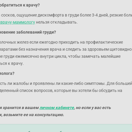
обратиться к врачу?
сосков, ощущение дискомфорта в груди более 3-4 дней, резкие бол
к врачу-маммологу
нельзя откладывать.
овение заболеваний груди?
олочных желез если ежегодно приходить на профилактические
аратами без назначения врача и следить за здоровьем щитовидно
е груди ежемесячно внутри цикла, чтобы замечать малейшие
ься к врачу.
молога?
есть ли жалобы и проявлены ли какие-либо симптомы. Для больше
еленный список вопросов, которые вы хотели бы обсудить на
я хранится в вашем
личном кабинете
, но если у вас есть
, возьмите ее на консультацию.