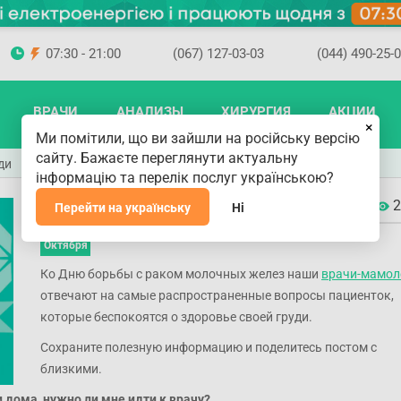
07:30 - 21:00
(067) 127-03-03
(044) 490-25-
ВРАЧИ
АНАЛИЗЫ
ХИРУРГИЯ
АКЦИИ
×
Ми помітили, що ви зайшли на російську версію
сайту. Бажаєте переглянути актуальну
ди
інформацію та перелік послуг українською?
Забота о здоровье груди
2
Перейти на українську
Ні
21
Октября
Ко Дню борьбы с раком молочных желез наши
врачи-мамол
отвечают на самые распространенные вопросы пациенток,
которые беспокоятся о здоровье своей груди.⠀
Сохраните полезную информацию и поделитесь постом с
близкими.
 дома, нужно ли мне идти к врачу?