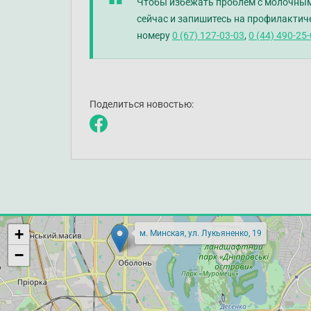
Чтобы избежать проблем с молочным
сейчас и запишитесь на профилактич
номеру
0 (67) 127-03-03
,
0 (44) 490-25
Поделиться новостью:
+
м. Минская, ул. Лукьяненко, 19
−