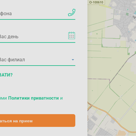
ВАТИ?
иями
Политики приватности
и
аться на прием