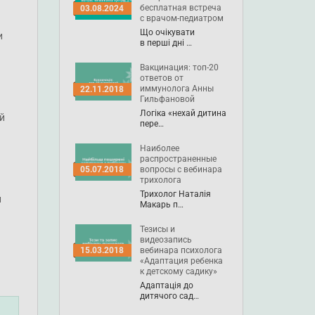
бесплатная встреча
03.08.2024
с врачом-педиатром
Що очікувати
и
в перші дні …
Вакцинация: топ-20
ответов от
иммунолога Анны
22.11.2018
Гильфановой
Логіка «нехай дитина
й
пере…
Наиболее
распространенные
вопросы с вебинара
05.07.2018
трихолога
Трихолог Наталія
й
Макарь п…
Тезисы и
видеозапись
вебинара психолога
15.03.2018
«Адаптация ребенка
к детскому садику»
Адаптація до
дитячого сад…