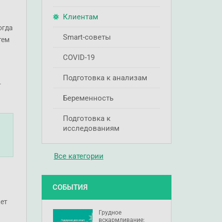
Клиентам
огда
Smart-советы
тем
COVID-19
Подготовка к анализам
т
Беременность
Подготовка к
исследованиям
Все категории
СОБЫТИЯ
жет
Грудное
вскармливание: