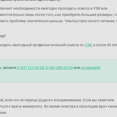
лючает необходимости ежегодно проходить осмотр и УЗИ или
стоятельно лишь после того, как приобрело большие размеры, т
ить проблему значительно раньше. Чем быстрее начато лечение, 
гу?
оходить ежегодный профилактический осмотр по
УЗИ
, а после 40 ле
, звоните
0 (67) 127-03-03
,
0 (44) 490-25-03
или
оставляйте
й, если это не период грудного вскармливания. Если вы заметили
ться к врачу-маммологу. Во время осмотра и пальпации врач смо
ние.