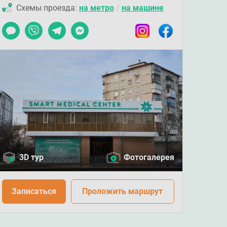
Схемы проезда:
на метро
/
на машине
Чат
Viber
Telegram
Messenger
Instagram
Facebook
3D тур
Фотогалерея
Записаться
Проложить маршрут