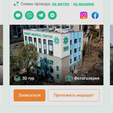
Схемы проезда:
на метро
/
на машине
ook
Чат
Viber
Telegram
Messenger
Instagram
Facebook
3D тур
Фотогалерея
Записаться
Проложить маршрут