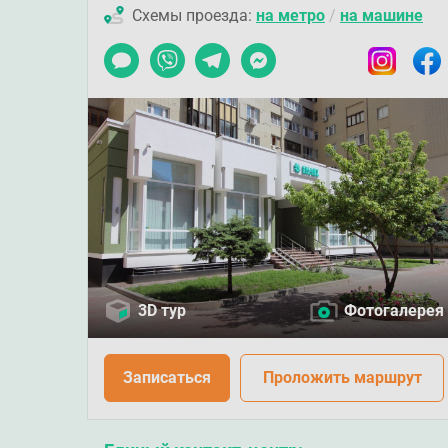
Схемы проезда:
на метро
/
на машине
Чат
Viber
Telegram
Messenger
Instagram
Faceb
3D тур
Фотогалерея
Записаться
Проложить маршрут