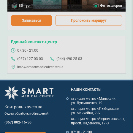
3D тур
Фотогалерея
Записаться
Проложить маршрут
Единый контакт-центр
07:30 - 21:00
(067) 127-03-03
(044) 490-25-03
info@smartmedicalcenter.ua
НАШИ КОНТАКТЫ
станция метро «Минская»,
ул. Лукьяненко, 19
Контроль качества
станция метро «Лыбедская»,
ул. Маккейна, 7-Б
Отдел обработки обращений
станция метро «Черниговская»,
(067) 802-16-56
просп. Каденюка, 17-В
07:30 - 21:00