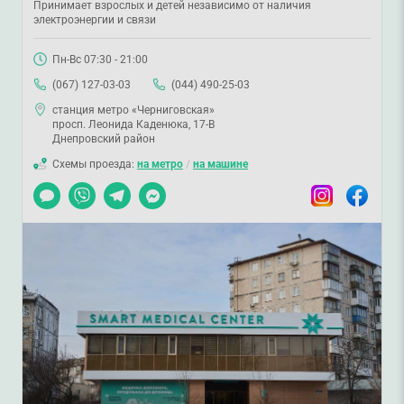
Принимает взрослых и детей независимо от наличия
электроэнергии и связи
Пн-Вс 07:30 - 21:00
(067) 127-03-03
(044) 490-25-03
станция метро «Черниговская»
просп. Леонида Каденюка, 17-В
Днепровский район
Схемы проезда:
на метро
/
на машине
Чат
Viber
Telegram
Messenger
Instagram
Facebook