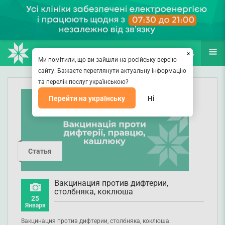
НАПРАВЛЕНИЯ
ВРАЧИ
(067) 127-03-03
ПОИСК
ЕЩЁ
×
Ми помітили, що ви зайшли на російську версію
сайту. Бажаєте переглянути актуальну інформацію
та перелік послуг українською?
Перейти на українську
Ні
Статья
Вакцинация против дифтерии,
столбняка, коклюша
25
Января
Вакцинация против дифтерии, столбняка, коклюша.