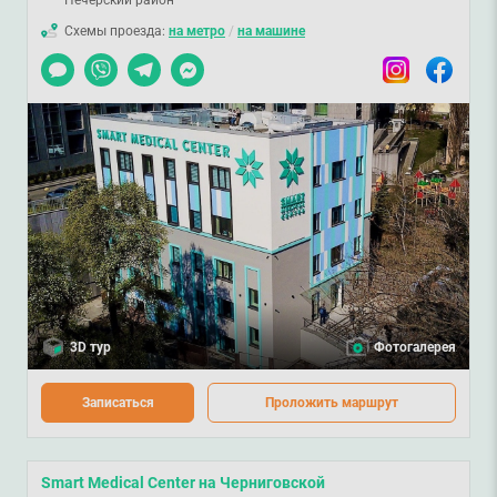
Схемы проезда:
на метро
/
на машине
Чат
Viber
Telegram
Messenger
Instagram
Facebook
3D тур
Фотогалерея
Записаться
Проложить маршрут
Smart Medical Center на Черниговской