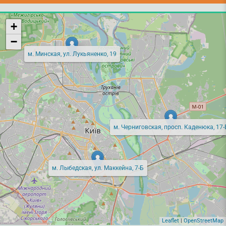
+
−
м. Минская, ул. Лукьяненко, 19
м. Черниговская, просп. Каденюка, 17-
м. Лыбедская, ул. Маккейна, 7-Б
Leaflet
|
OpenStreetMap