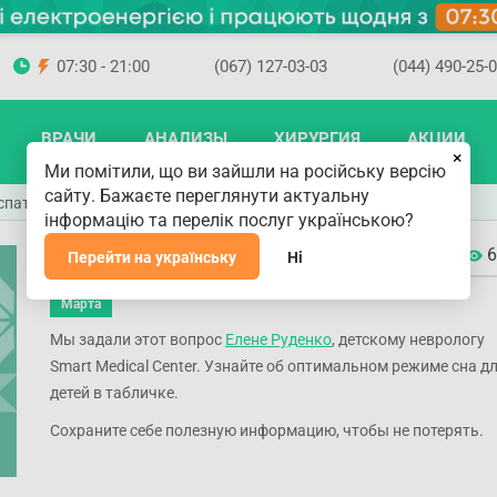
07:30 - 21:00
(067) 127-03-03
(044) 490-25-
ВРАЧИ
АНАЛИЗЫ
ХИРУРГИЯ
АКЦИИ
×
Ми помітили, що ви зайшли на російську версію
сайту. Бажаєте переглянути актуальну
спать детям?
інформацію та перелік послуг українською?
Сколько часов нужно спать детям?
6
Перейти на українську
Ні
14
Марта
Мы задали этот вопрос
Елене Руденко
, детскому неврологу
Smart Medical Center. Узнайте об оптимальном режиме сна д
детей в табличке.
Сохраните себе полезную информацию, чтобы не потерять.