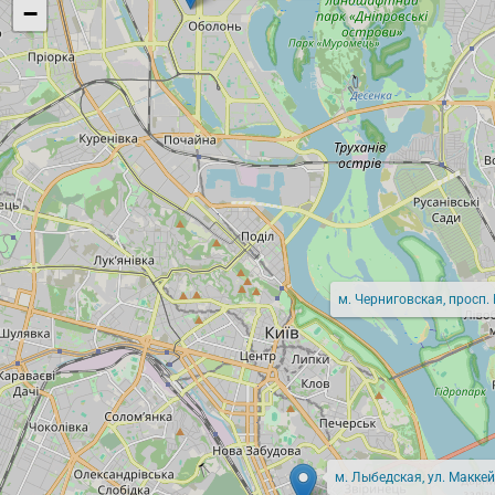
−
м. Черниговская, просп.
м. Лыбедская, ул. Маккей