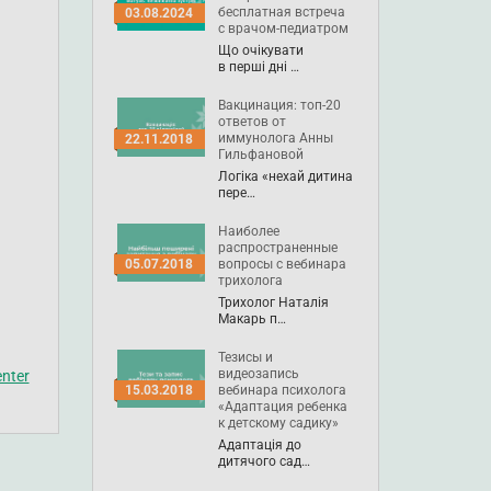
бесплатная встреча
03.08.2024
с врачом-педиатром
Що очікувати
в перші дні …
Вакцинация: топ-20
ответов от
иммунолога Анны
22.11.2018
Гильфановой
Логіка «нехай дитина
пере…
Наиболее
распространенные
вопросы с вебинара
05.07.2018
трихолога
Трихолог Наталія
Макарь п…
Тезисы и
видеозапись
nter
вебинара психолога
15.03.2018
«Адаптация ребенка
к детскому садику»
Адаптація до
дитячого сад…