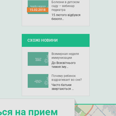
Болезни в детском
саду — вебинар
педиатра
15.02.2018
15 лютого відбувся
безопл…
СХОЖІ НОВИНИ
Всемирная неделя
иммунизации
До Всесвітнього
тижня іму…
Почему ребенок
вздрагивает во сне?
Часто батьки
звертаються …
ься на прием