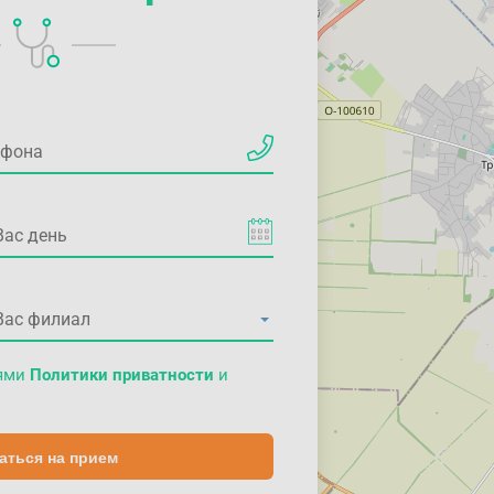
иями
Политики приватности
и
аться на прием