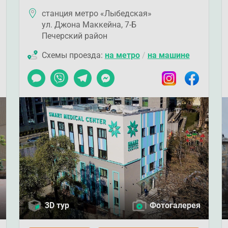
станция метро «Лыбедская»
ул. Джона Маккейна, 7-Б
Печерский район
Схемы проезда:
на метро
/
на машине
ook
Чат
Viber
Telegram
Messenger
Instagram
Facebook
3D тур
Фотогалерея