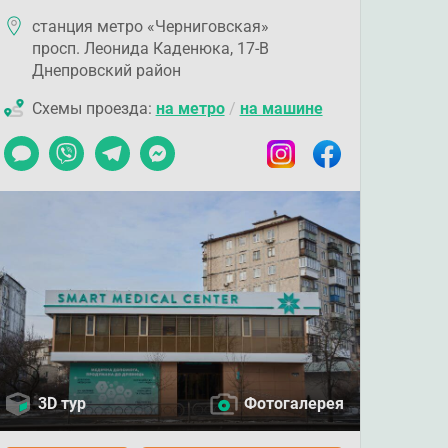
станция метро «Черниговская»
просп. Леонида Каденюка, 17-В
Днепровский район
Схемы проезда:
на метро
/
на машине
Чат
Viber
Telegram
Messenger
Instagram
Facebook
3D тур
Фотогалерея