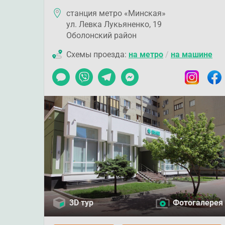
станция метро «Минская»
ул. Левка Лукьяненко, 19
Оболонский район
Схемы проезда:
на метро
/
на машине
Чат
Viber
Telegram
Messenger
Instagram
Faceb
3D тур
Фотогалерея