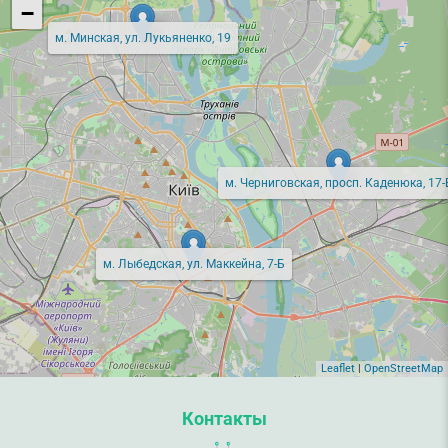
−
м. Минская, ул. Лукьяненко, 19
м. Черниговская, просп. Каденюка, 17-
м. Лыбедская, ул. Маккейна, 7-Б
Leaflet
|
OpenStreetMap
Контакты