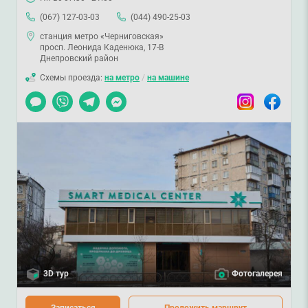
(067) 127-03-03
(044) 490-25-03
станция метро «Черниговская»
просп. Леонида Каденюка, 17-В
Днепровский район
Схемы проезда:
на метро
/
на машине
Чат
Viber
Telegram
Messenger
Instagram
Facebook
3D тур
Фотогалерея