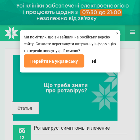
НАПРАВЛЕНИЯ
ВРАЧИ
(067) 127-03-03
ПОИСК
ЕЩЁ
×
Ми помітили, що ви зайшли на російську версію
сайту. Бажаєте переглянути актуальну інформацію
та перелік послуг українською?
Перейти на українську
Ні
Статья
Ротавирус: симптомы и лечение
12