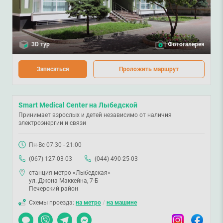
3D тур
Фотогалерея
Записаться
Проложить маршрут
Smart Medical Center на Лыбедской
Принимает взрослых и детей независимо от наличия
электроэнергии и связи
Пн-Вс 07:30 - 21:00
(067) 127-03-03
(044) 490-25-03
станция метро «Лыбедская»
ул. Джона Маккейна, 7-Б
Печерский район
Схемы проезда:
на метро
/
на машине
Чат
Viber
Telegram
Messenger
Instagram
Facebook