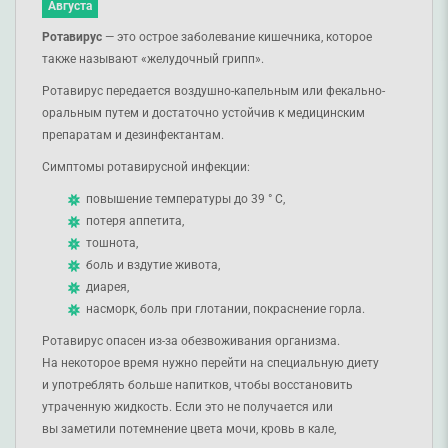
Августа
Ротавирус
— это острое заболевание кишечника, которое
также называют «желудочный грипп».
Ротавирус передается воздушно-капельным или фекально-
оральным путем и достаточно устойчив к медицинским
препаратам и дезинфектантам.
Симптомы ротавирусной инфекции:
повышение температуры до 39 ° C,
потеря аппетита,
тошнота,
боль и вздутие живота,
диарея,
насморк, боль при глотании, покраснение горла.
Ротавирус опасен из-за обезвоживания организма.
На некоторое время нужно перейти на специальную диету
и употреблять больше напитков, чтобы восстановить
утраченную жидкость. Если это не получается или
вы заметили потемнение цвета мочи, кровь в кале,