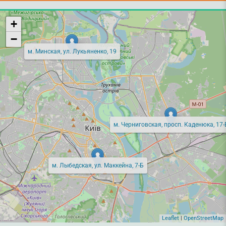
+
−
м. Минская, ул. Лукьяненко, 19
м. Черниговская, просп. Каденюка, 17-
м. Лыбедская, ул. Маккейна, 7-Б
Leaflet
|
OpenStreetMap