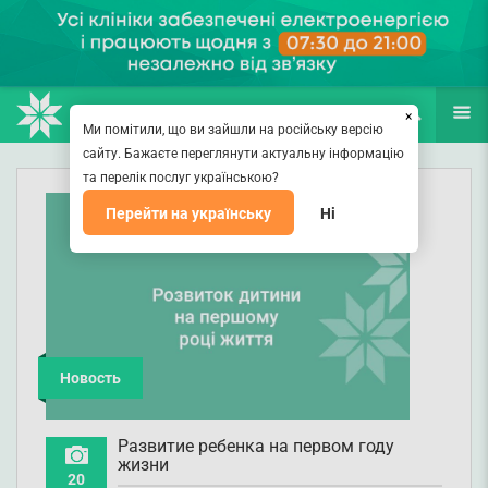
НАПРАВЛЕНИЯ
ВРАЧИ
(067) 127-03-03
ПОИСК
ЕЩЁ
×
Ми помітили, що ви зайшли на російську версію
сайту. Бажаєте переглянути актуальну інформацію
та перелік послуг українською?
Перейти на українську
Ні
Новость
Развитие ребенка на первом году
жизни
20