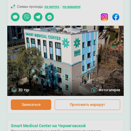
Схемы проезда:
на метро
/
на машине
Чат
Viber
Telegram
Messenger
Instagram
Facebook
3D тур
Фотогалерея
Записаться
Проложить маршрут
Smart Medical Center на Черниговской