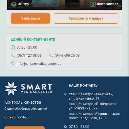
3D тур
Фотогалерея
Записаться
Проложить маршрут
Единый контакт-центр
07:30 - 21:00
(067) 127-03-03
(044) 490-25-03
info@smartmedicalcenter.ua
НАШИ КОНТАКТЫ
станция метро «Минская»,
ул. Лукьяненко, 19
Контроль качества
станция метро «Лыбедская»,
ул. Маккейна, 7-Б
Отдел обработки обращений
станция метро «Черниговская»,
(067) 802-16-56
просп. Каденюка, 17-В
07:30 - 21:00