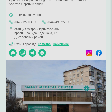
Принимает взрослых и детей независимо от наличия
электроэнергии и связи
Пн-Вс 07:30 - 21:00
(067) 127-03-03
(044) 490-25-03
станция метро «Черниговская»
просп. Леонида Каденюка, 17-В
Днепровский район
Схемы проезда:
на метро
/
на машине
Чат
Viber
Telegram
Messenger
Instagram
Facebook