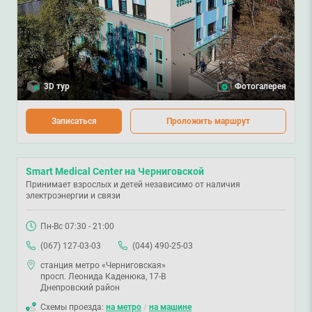
3D тур
Фотогалерея
Записаться
Проложить маршрут
Smart Medical Center на Черниговской
Принимает взрослых и детей независимо от наличия
электроэнергии и связи
Пн-Вс 07:30 - 21:00
(067) 127-03-03
(044) 490-25-03
станция метро «Черниговская»
просп. Леонида Каденюка, 17-В
Днепровский район
Схемы проезда:
на метро
/
на машине