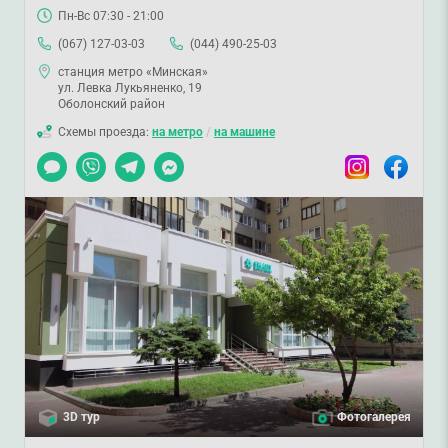
Пн-Вс 07:30 - 21:00
(067) 127-03-03
(044) 490-25-03
станция метро «Минская»
ул. Левка Лукьяненко, 19
Оболонский район
Схемы проезда:
на метро
/
на машине
Чат
Viber
Telegram
Messenger
Instagram
Facebook
3D тур
Фотогалерея