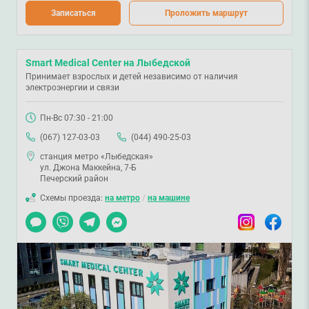
Записаться
Проложить маршрут
Smart Medical Center на Лыбедской
Принимает взрослых и детей независимо от наличия
электроэнергии и связи
Пн-Вс 07:30 - 21:00
(067) 127-03-03
(044) 490-25-03
станция метро «Лыбедская»
ул. Джона Маккейна, 7-Б
Печерский район
Схемы проезда:
на метро
/
на машине
Чат
Viber
Telegram
Messenger
Instagram
Facebook