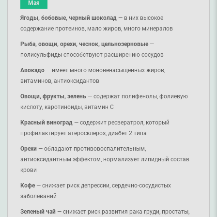
Мая
Ягоды, бобовые, черный шоколад
— в них высокое
содержание протеинов, мало жиров, много минералов
Рыба, овощи, орехи, чеснок, цельнозерновые
—
полисульфиды способствуют расширению сосудов
Авокадо
— имеет много мононенасыщенных жиров,
витаминов, антиоксидантов
Овощи, фрукты, зелень
— содержат полифенолы, фолиевую
кислоту, каротиноиды, витамин С
Красный виноград
— содержит ресвератрол, который
профилактирует атеросклероз, диабет 2 типа
Орехи
— обладают противовоспалительным,
антиоксидантным эффектом, нормализует липидный состав
крови
Кофе
— снижает риск депрессии, сердечно-сосудистых
заболеваний
Зеленый чай
— снижает риск развития рака груди, простаты,