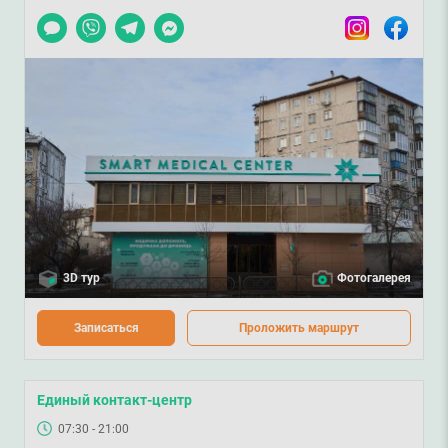
Чат
Viber
Telegram
Messenger
Instagram
Facebook
3D тур
Фотогалерея
Записаться
Проложить маршрут
Единый контакт-центр
07:30 - 21:00