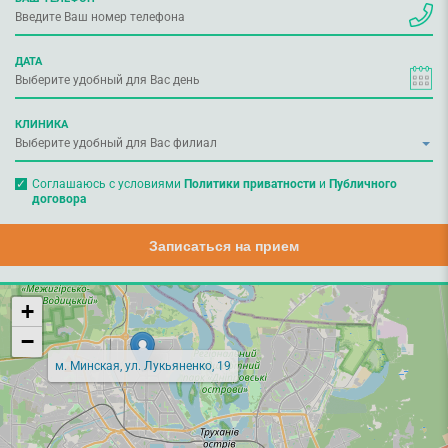
ДАТА
КЛИНИКА
Соглашаюсь с условиями
Политики приватности
и
Публичного
договора
Записаться на прием
+
−
м. Минская, ул. Лукьяненко, 19