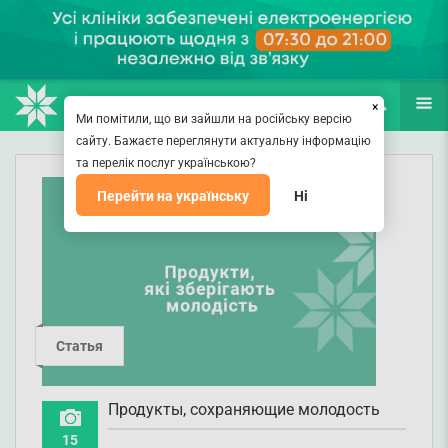
НАПРАВЛЕНИЯ
ВРАЧИ
(067) 127-03-03
ПОИСК
ЕЩЁ
×
Ми помітили, що ви зайшли на російську версію
сайту. Бажаєте переглянути актуальну інформацію
та перелік послуг українською?
Перейти на українську
Ні
Статья
Продукты, сохраняющие молодость
15