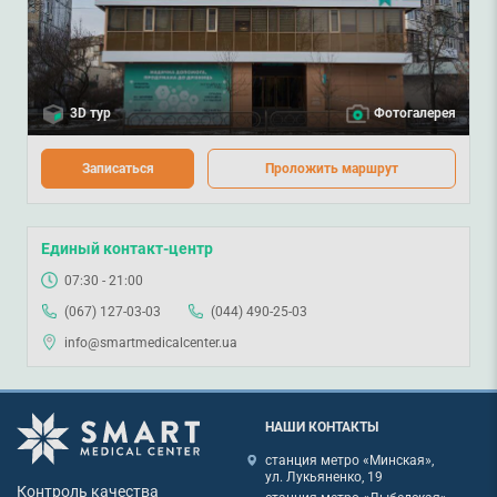
3D тур
Фотогалерея
Записаться
Проложить маршрут
Единый контакт-центр
07:30 - 21:00
(067) 127-03-03
(044) 490-25-03
info@smartmedicalcenter.ua
НАШИ КОНТАКТЫ
станция метро «Минская»,
ул. Лукьяненко, 19
Контроль качества