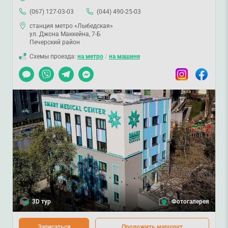
(067) 127-03-03
(044) 490-25-03
станция метро «Лыбедская»
ул. Джона Маккейна, 7-Б
Печерский район
Схемы проезда:
на метро
/
на машине
Чат
Viber
Telegram
Messenger
Instagram
Facebook
3D тур
Фотогалерея
Записаться
Проложить маршрут