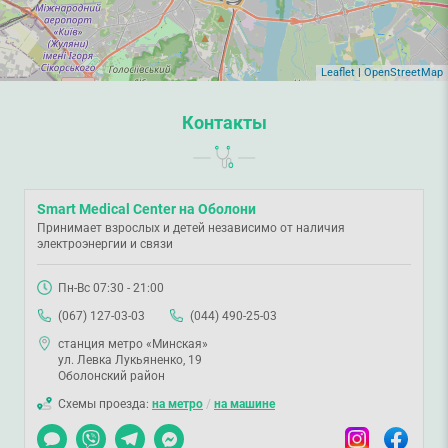
Leaflet
|
OpenStreetMap
Контакты
Smart Medical Center на Оболони
Принимает взрослых и детей независимо от наличия
электроэнергии и связи
Пн-Вс 07:30 - 21:00
(067) 127-03-03
(044) 490-25-03
станция метро «Минская»
ул. Левка Лукьяненко, 19
Оболонский район
Схемы проезда:
на метро
/
на машине
Чат
Viber
Telegram
Messenger
Instagram
Facebook