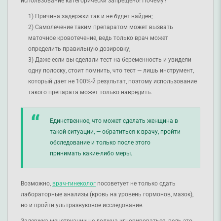
использование категорически запрещено! Почему?
Причина задержки так и не будет найден;
Самолечение таким препаратом может вызвать
маточное кровотечение, ведь только врач может
определить правильную дозировку;
Даже если вы сделали тест на беременность и увидели
одну полоску, стоит помнить, что тест — лишь инструмент,
который дает не 100%-й результат, поэтому использование
такого препарата может только навредить.
Единственное, что может сделать женщина в
такой ситуации, — обратиться к врачу, пройти
обследование и только после этого
принимать какие-либо меры.
Возможно,
врач-гинеколог
посоветует не только сдать
лабораторные анализы (кровь на уровень гормонов, мазок),
но и пройти ультразвуковое исследование.
Задержка менструации не должна игнорироваться, ведь это