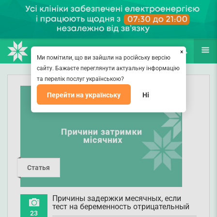
НАПРАВЛЕНИЯ
ВРАЧИ
(067) 127-03-03
ПОИСК
ЕЩЁ
×
Ми помітили, що ви зайшли на російську версію
сайту. Бажаєте переглянути актуальну інформацію
та перелік послуг українською?
Перейти на українську
Ні
Статья
Причины задержки месячных, если
тест на беременность отрицательный
23