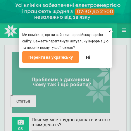
НАПРАВЛЕНИЯ
ВРАЧИ
(067) 127-03-03
ПОИСК
ЕЩЁ
×
Ми помітили, що ви зайшли на російську версію
сайту. Бажаєте переглянути актуальну інформацію
та перелік послуг українською?
Перейти на українську
Ні
Статья
Почему мне трудно дышать и что с
этим делать?
03