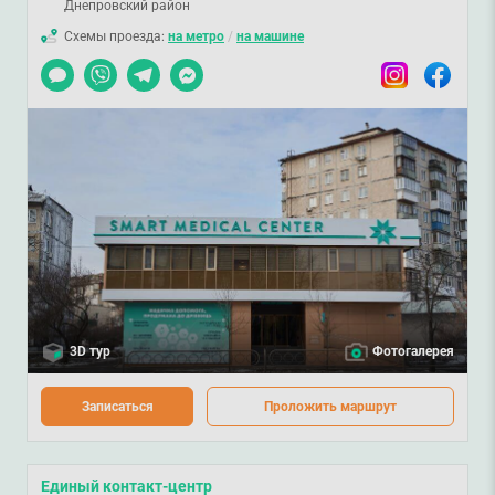
Днепровский район
Схемы проезда:
на метро
/
на машине
Чат
Viber
Telegram
Messenger
Instagram
Facebook
3D тур
Фотогалерея
Записаться
Проложить маршрут
Единый контакт-центр