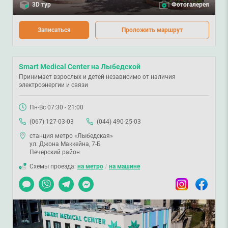
3D тур
Фотогалерея
Записаться
Проложить маршрут
Smart Medical Center на Лыбедской
Принимает взрослых и детей независимо от наличия
электроэнергии и связи
Пн-Вс 07:30 - 21:00
(067) 127-03-03
(044) 490-25-03
станция метро «Лыбедская»
ул. Джона Маккейна, 7-Б
Печерский район
Схемы проезда:
на метро
/
на машине
Чат
Viber
Telegram
Messenger
Instagram
Facebook