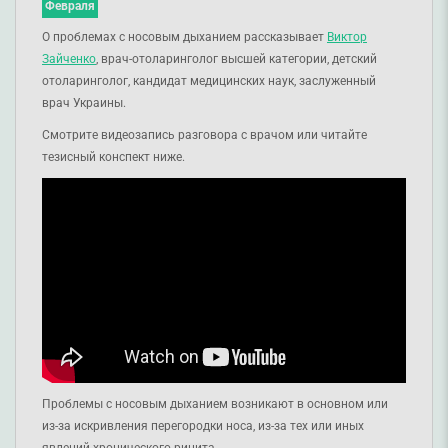
Февраля
О проблемах с носовым дыханием рассказывает
Виктор
Зайченко
, врач-отоларинголог высшей категории, детский
отоларинголог, кандидат медицинских наук, заслуженный
врач Украины.
Смотрите видеозапись разговора с врачом или читайте
тезисный конспект ниже.
Проблемы с носовым дыханием возникают в основном или
из-за искривления перегородки носа, из-за тех или иных
явлений хронического ринита.