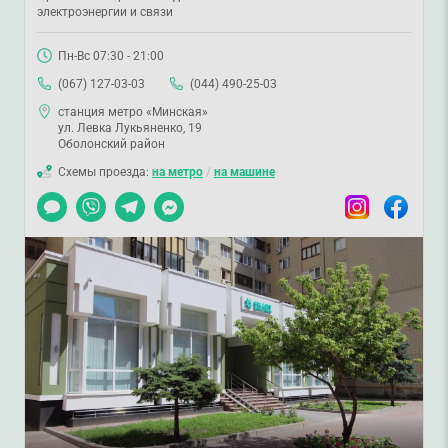
электроэнергии и связи
Пн-Вс 07:30 - 21:00
(067) 127-03-03
(044) 490-25-03
станция метро «Минская»
ул. Левка Лукьяненко, 19
Оболонский район
Схемы проезда:
на метро
/
на машине
Чат
Viber
Telegram
Messenger
Instagram
Facebook