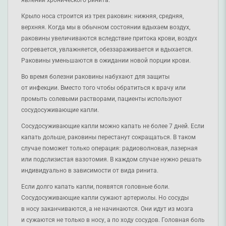
Крыло носа строится из трех раковин: нижняя, средняя, ​​
верхняя. Когда мы в обычном состоянии вдыхаем воздух,
раковины увеличиваются вследствие притока крови, воздух
согревается, увлажняется, обеззараживается и вдыхается.
Раковины уменьшаются в ожидании новой порции крови.
Во время болезни раковины набухают для защиты
от инфекции. Вместо того чтобы обратиться к врачу или
промыть солевыми растворами, пациенты используют
сосудосуживающие капли.
Сосудосуживающие капли можно капать не более 7 дней. Если
капать дольше, раковины перестанут сокращаться. В таком
случае поможет только операция: радиоволновая, лазерная
или подслизистая вазотомия. В каждом случае нужно решать
индивидуально в зависимости от вида ринита.
Если долго капать капли, появятся головные боли.
Сосудосуживающие капли сужают артериолы. Но сосуды
в носу заканчиваются, а не начинаются. Они идут из мозга
и сужаются не только в носу, а по ходу сосудов. Головная боль