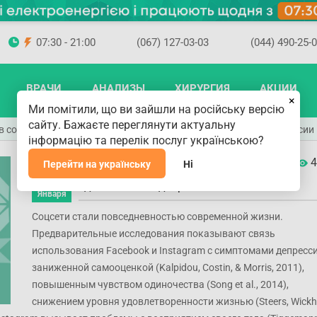
07:30 - 21:00
(067) 127-03-03
(044) 490-25-
ВРАЧИ
АНАЛИЗЫ
ХИРУРГИЯ
АКЦИИ
×
Ми помітили, що ви зайшли на російську версію
сайту. Бажаєте переглянути актуальну
в соцсетях уменьшает уровень ощущения одиночества и депрессии
інформацію та перелік послуг українською?
Ограничение времени в соцсетях
4
Перейти на українську
Ні
уменьшает уровень ощущения
02
одиночества и депрессии
Января
Соцсети стали повседневностью современной жизни.
Предварительные исследования показывают связь
использования Facebook и Instagram с симптомами депресси
заниженной самооценкой (Kalpidou, Costin, & Morris, 2011),
повышенным чувством одиночества (Song et al., 2014),
снижением уровня удовлетворенности жизнью (Steers, Wick