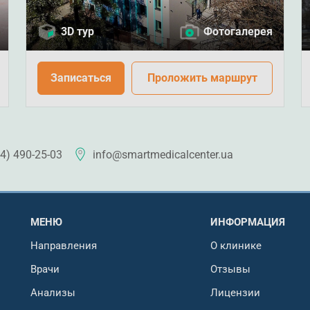
3D тур
Фотогалерея
Записаться
Проложить маршрут
4) 490-25-03
info@smartmedicalcenter.ua
МЕНЮ
ИНФОРМАЦИЯ
Направления
О клинике
Врачи
Отзывы
Анализы
Лицензии