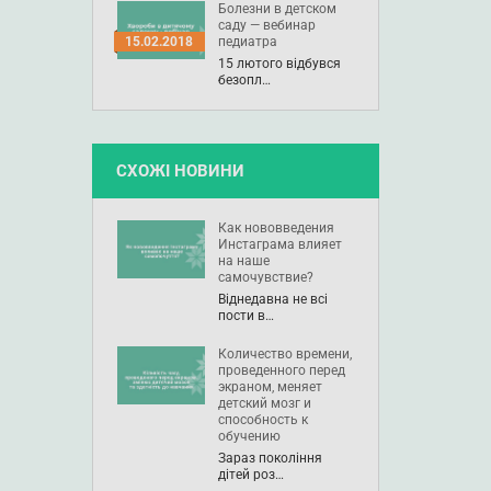
Болезни в детском
саду — вебинар
педиатра
15.02.2018
15 лютого відбувся
безопл…
СХОЖІ НОВИНИ
Как нововведения
Инстаграма влияет
на наше
самочувствие?
Віднедавна не всі
пости в…
Количество времени,
проведенного перед
экраном, меняет
детский мозг и
способность к
обучению
Зараз покоління
дітей роз…