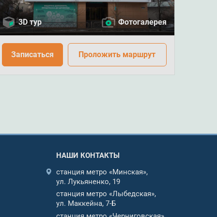
3D тур
Фотогалерея
Записаться
Проложить маршрут
НАШИ КОНТАКТЫ
станция метро «Минская»,
ул. Лукьяненко, 19
станция метро «Лыбедская»,
ул. Маккейна, 7-Б
станция метро «Черниговская»,