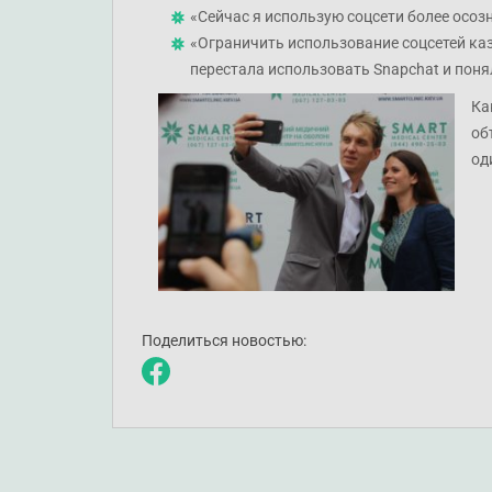
«Сейчас я использую соцсети более осозн
«Ограничить использование соцсетей каз
перестала использовать Snapchat и понял
Ка
об
од
Поделиться новостью: