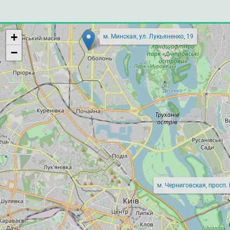
+
м. Минская, ул. Лукьяненко, 19
−
м. Черниговская, просп.