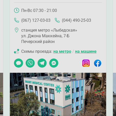
Пн-Вс 07:30 - 21:00
(067) 127-03-03
(044) 490-25-03
станция метро «Лыбедская»
ул. Джона Маккейна, 7-Б
Печерский район
Схемы проезда:
на метро
/
на машине
ook
Чат
Viber
Telegram
Messenger
Instagram
Facebook