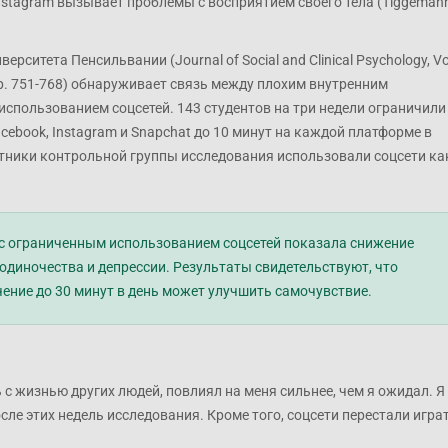
ие Instagram вызывает проблемы с восприятием своего тела (Tiggeman
ерситета Пенсильвании (Journal of Social and Clinical Psychology, Vo
 pp. 751-768) обнаруживает связь между плохим внутренним
использованием соцсетей. 143 студентов на три недели ограничили
cebook, Instagram и Snapchat до 10 минут на каждой платформе в
стники контрольной группы исследования использовали соцсети ка
 с ограниченным использованием соцсетей показала снижение
одиночества и депрессии. Результаты свидетельствуют, что
ение до 30 минут в день может улучшить самочувствие.
 с жизнью других людей, повлиял на меня сильнее, чем я ожидал. Я
ле этих недель исследования. Кроме того, соцсети перестали игра