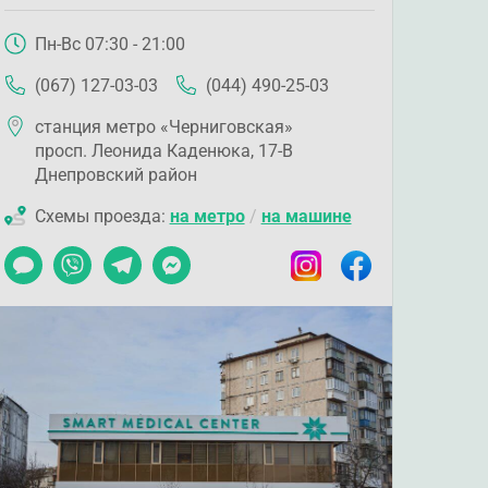
Пн-Вс 07:30 - 21:00
(067) 127-03-03
(044) 490-25-03
станция метро «Черниговская»
просп. Леонида Каденюка, 17-В
Днепровский район
Схемы проезда:
на метро
/
на машине
Чат
Viber
Telegram
Messenger
Instagram
Facebook