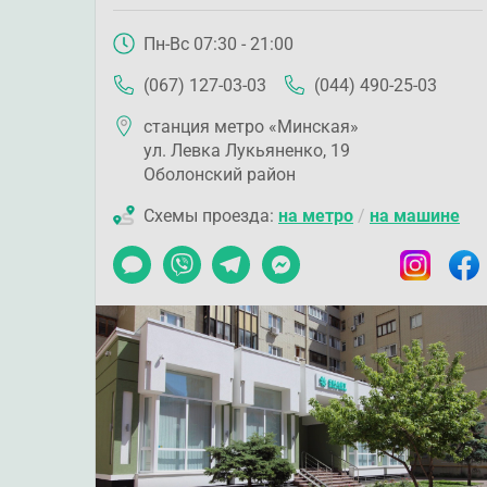
Пн-Вс 07:30 - 21:00
(067) 127-03-03
(044) 490-25-03
станция метро «Минская»
ул. Левка Лукьяненко, 19
Оболонский район
Схемы проезда:
на метро
/
на машине
Чат
Viber
Telegram
Messenger
Instagram
Faceb