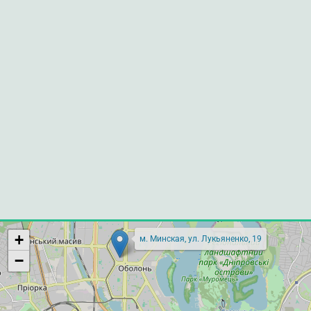
+
м. Минская, ул. Лукьяненко, 19
−