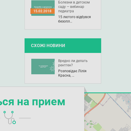
Болезни в детском
саду — вебинар
педиатра
15.02.2018
15 лютого відбувся
безопл…
СХОЖІ НОВИНИ
Вредно ли делать
рентген?
Розповідає Лілія
Красна, …
ься на прием