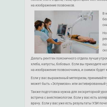
на изображение позвонков.⠀
В 
бе
сн
Но
ре
по
ск
Делать рентген поясничного отдела лучше утро
хлеба, капусты, бобовых. Если вы приходите н
на изображение позвоночника, и снимок будет
Если у вас выраженный метеоризм, принимайте п
может быть «Эспумизан» или активированный 
Также подготовка нужна для экскреторной уро
встреча с анестезиологом. Если у вас есть алле
врачу. Если у вас уже есть результаты УЗИ поче