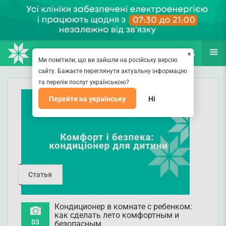
НАПРАВЛЕНИЯ
ВРАЧИ
(067) 127-03-03
ПОИСК
ЕЩЁ
×
Ми помітили, що ви зайшли на російську версію
сайту. Бажаєте переглянути актуальну інформацію
та перелік послуг українською?
Перейти на українську
Ні
Статья
Кондиционер в комнате с ребенком:
как сделать лето комфортным и
03
безопасным