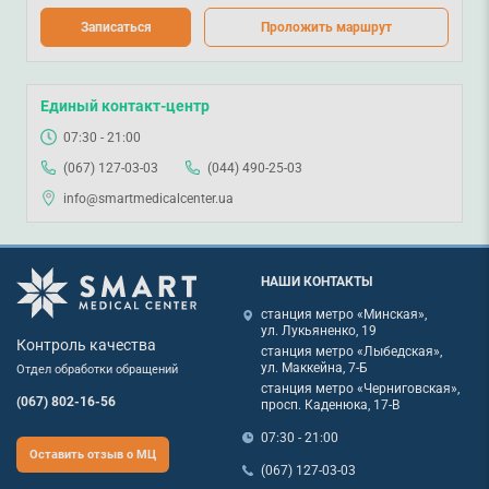
Записаться
Проложить маршрут
Единый контакт-центр
07:30 - 21:00
(067) 127-03-03
(044) 490-25-03
info@smartmedicalcenter.ua
НАШИ КОНТАКТЫ
станция метро «Минская»,
ул. Лукьяненко, 19
Контроль качества
станция метро «Лыбедская»,
ул. Маккейна, 7-Б
Отдел обработки обращений
станция метро «Черниговская»,
(067) 802-16-56
просп. Каденюка, 17-В
07:30 - 21:00
Оставить отзыв о МЦ
(067) 127-03-03