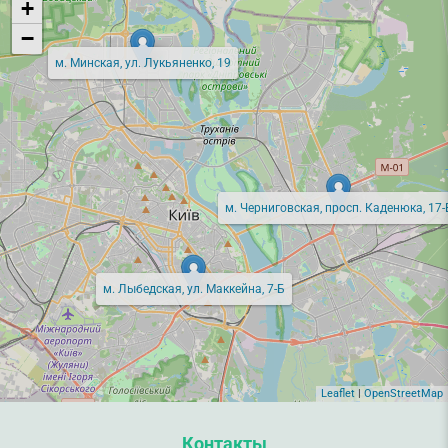
+
−
м. Минская, ул. Лукьяненко, 19
м. Черниговская, просп. Каденюка, 17-
м. Лыбедская, ул. Маккейна, 7-Б
Leaflet
|
OpenStreetMap
Контакты