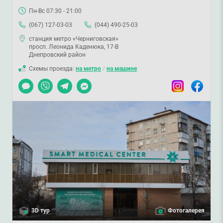
Пн-Вс 07:30 - 21:00
(067) 127-03-03
(044) 490-25-03
станция метро «Черниговская»
просп. Леонида Каденюка, 17-В
Днепровский район
Схемы проезда:
на метро
/
на машине
Чат
Viber
Telegram
Messenger
Instagram
Facebook
3D тур
Фотогалерея