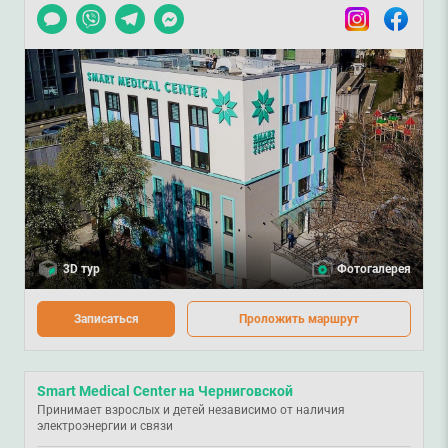
Чат
Viber
Telegram
Messenger
Instagram
Facebook
3D тур
Фотогалерея
Записаться
Проложить маршрут
Smart Medical Center на Черниговской
Принимает взрослых и детей независимо от наличия
электроэнергии и связи