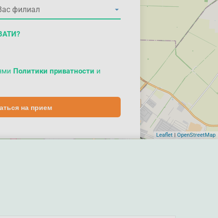
ВАТИ?
иями
Политики приватности
и
аться на прием
Leaflet
|
OpenStreetMap