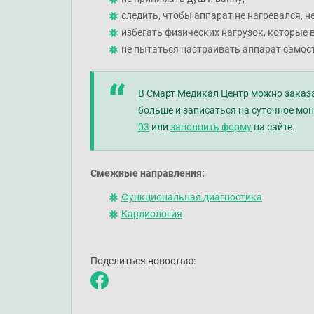
следить, чтобы аппарат не нагревался, н
избегать физических нагрузок, которые
не пытаться настраивать аппарат самос
В Смарт Медикал Центр можно заказат
больше и записаться на суточное м
03
или
заполнить форму
на сайте.
Смежные направления:
Функциональная диагностика
Кардиология
Поделиться новостью: