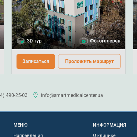
3D тур
Фотогалерея
Записаться
Проложить маршрут
4) 490-25-03
info@smartmedicalcenter.ua
МЕНЮ
ИНФОРМАЦИЯ
Направления
О клинике