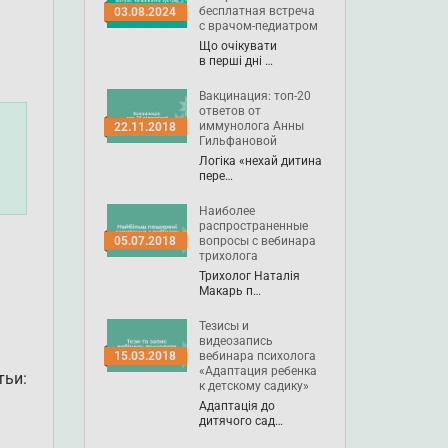
бесплатная встреча
03.08.2024
с врачом-педиатром
Що очікувати
в перші дні …
Вакцинация: топ-20
ответов от
иммунолога Анны
22.11.2018
Гильфановой
Логіка «нехай дитина
пере…
Наиболее
распространенные
вопросы с вебинара
05.07.2018
трихолога
Трихолог Наталія
Макарь п…
Тезисы и
видеозапись
вебинара психолога
15.03.2018
«Адаптация ребенка
тьи:
к детскому садику»
Адаптація до
дитячого сад…