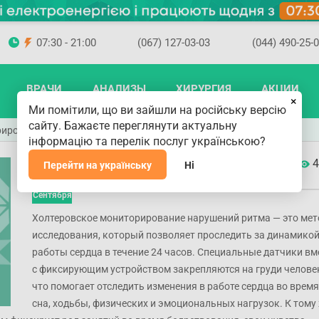
07:30 - 21:00
(067) 127-03-03
(044) 490-25-
ВРАЧИ
АНАЛИЗЫ
ХИРУРГИЯ
АКЦИИ
×
Ми помітили, що ви зайшли на російську версію
сайту. Бажаєте переглянути актуальну
рирование нарушений ритма
інформацію та перелік послуг українською?
Холтеровское мониторирование
4
Перейти на українську
Ні
нарушений ритма
20
Сентября
Холтеровское мониторирование нарушений ритма — это мет
исследования, который позволяет проследить за динамико
работы сердца в течение 24 часов. Специальные датчики вм
с фиксирующим устройством закрепляются на груди челове
что помогает отследить изменения в работе сердца во время
сна, ходьбы, физических и эмоциональных нагрузок. К тому