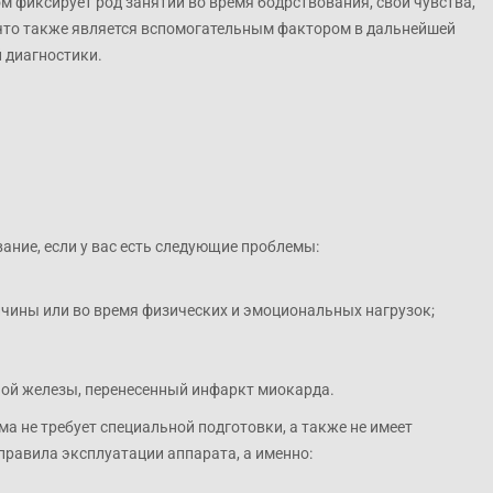
м фиксирует род занятий во время бодрствования, свои чувства,
что также является вспомогательным фактором в дальнейшей
 диагностики.
ание, если у вас есть следующие проблемы:
ричины или во время физических и эмоциональных нагрузок;
ой железы, перенесенный инфаркт миокарда.
 не требует специальной подготовки, а также не имеет
правила эксплуатации аппарата, а именно: