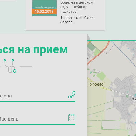
Болезни в детском
саду — вебинар
педиатра
15.02.2018
15 лютого відбувся
безопл…
ься на прием