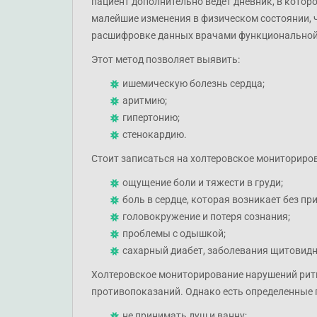
пациент дополнительно ведет дневник, в которо
малейшие изменения в физическом состоянии, 
расшифровке данных врачами функциональной
Этот метод позволяет выявить:
ишемическую болезнь сердца;
аритмию;
гипертонию;
стенокардию.
Стоит записаться на холтеровское мониториров
ощущение боли и тяжести в груди;
боль в сердце, которая возникает без п
головокружение и потеря сознания;
проблемы с одышкой;
сахарный диабет, заболевания щитовидн
Холтеровское мониторирование нарушений ритма
противопоказаний. Однако есть определенные 
не принимать душ и ванну;