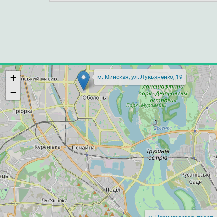
+
м. Минская, ул. Лукьяненко, 19
−