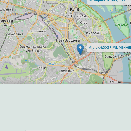
м. Черниговская, просп.
м. Лыбедская, ул. Маккей