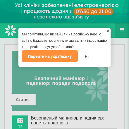
НАПРАВЛЕНИЯ
ВРАЧИ
(067) 127-03-03
ПОИСК
ЕЩЁ
×
Ми помітили, що ви зайшли на російську версію
сайту. Бажаєте переглянути актуальну інформацію
та перелік послуг українською?
Перейти на українську
Ні
Статья
Безопасный маникюр и педикюр:
советы подолога
12