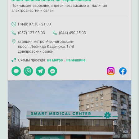
Принимает взрослых и детей независимо от наличия
электроэнергии и связи
Пн-Вс 07:30 - 21:00
(067) 127-03-03
(044) 490-25-03
станция метро «Черниговская»
просп. Леонида Каденюка, 17-В
Днепровский район
Схемы проезда:
на метро
/
на машине
Чат
Viber
Telegram
Messenger
Instagram
Facebook