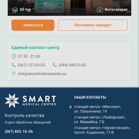
3D тур
Фотогалерея
Записаться
Проложить маршрут
Единый контакт-центр
07:30 - 21:00
(067) 127-03-03
(044) 490-25-03
info@smartmedicalcenter.ua
НАШИ КОНТАКТЫ
станция метро «Минская»,
ул. Лукьяненко, 19
Контроль качества
станция метро «Лыбедская»,
ул. Маккейна, 7-Б
Отдел обработки обращений
станция метро «Черниговская»,
(067) 802-16-56
просп. Каденюка, 17-В