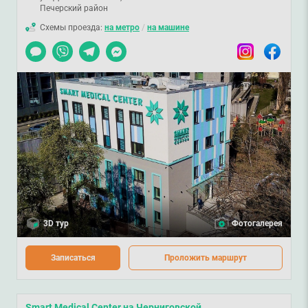
Печерский район
Схемы проезда:
на метро
/
на машине
Чат
Viber
Telegram
Messenger
Instagram
Facebook
3D тур
Фотогалерея
Записаться
Проложить маршрут
Smart Medical Center на Черниговской