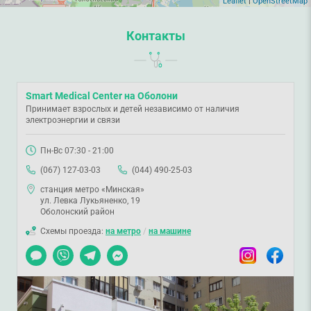
Leaflet
|
OpenStreetMap
Контакты
Smart Medical Center на Оболони
Принимает взрослых и детей независимо от наличия
электроэнергии и связи
Пн-Вс 07:30 - 21:00
(067) 127-03-03
(044) 490-25-03
станция метро «Минская»
ул. Левка Лукьяненко, 19
Оболонский район
Схемы проезда:
на метро
/
на машине
Чат
Viber
Telegram
Messenger
Instagram
Facebook