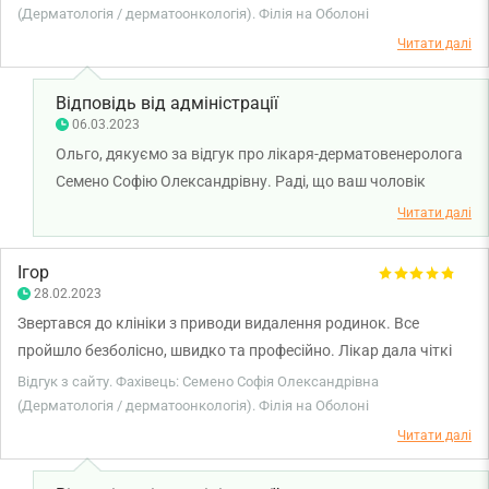
бентежні питання. Допомога по декількох питаннях за візит.
(Дерматологія / дерматоонкологія). Філія на Оболоні
Поставила діагноз, без сумнівів там, де попередні лікарі
Читати далі
помилились, як виявилось. Прописане лікування допомогло
одразу.
Відповідь від адміністрації
06.03.2023
Ольго, дякуємо за відгук про лікаря-дерматовенеролога
Семено Софію Олександрівну. Раді, що ваш чоловік
звернувся у клініку. Бажаємо міцного здоров'я, вам та
Читати далі
родині!
Ігор
28.02.2023
Звертався до клініки з приводи видалення родинок. Все
пройшло безболісно, швидко та професійно. Лікар дала чіткі
вказівки що і як обробляти. Персонал дуже привітний та
Відгук з сайту. Фахівець: Семено Софія Олександрівна
уважний! Після загоєння звернусь ще для подальших
(Дерматологія / дерматоонкологія). Філія на Оболоні
видалень. Чудовий лікар Семено С.О. Рекомендую!!!)
Читати далі