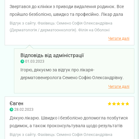
Звертався до клініки з приводи видалення родинок. Все
пройшло безболісно, швидко та професійно. Лікар дала
чіткі вказівки що і як обробляти. Персонал дуже
Відгук з сайту. Фахівець: Семено Софія Олександрівна
привітний та уважний! Після загоєння звернусь ще для
(Дерматологія / дерматоонкологія). Філія на Оболоні
подальших видалень. Чудовий лікар Семено С.О.
Читати далі
Рекомендую!!!)
Відповідь від адміністрації
01.03.2023
Ігорю, дякуємо за відгук про лікаря-
дерматовенеролога Семено Софію Олександрівну.
Раді, що звернулися у клінку. Бажаємо міцного
Читати далі
здоров'я!
Євген
28.02.2023
Дякую лікарю. Швидко і безболісно допомогла позбутися
родимок, а також проконсультувала щодо результатів
аналізів без додаткових візитів. Окрім того, лікар ще й
Відгук з сайту. Фахівець: Семено Софія Олександрівна