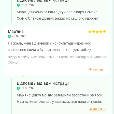
Відповідь від адміністрації
02.03.2023
Маріє, дякуємо за вам відгук про лікаря Семено
Софію Олександрівну. Бажаємо міцного здоров'я!
Мар’яна
20.02.2023
На жаль, мені відмовили у консультації через моє
запізнення (хоча я була згодна на консультацію у
скороченому вигляді), дуже неприємно, коли час твоєі
Відгук з сайту. Фахівець: Семено Софія Олександрівна. Філія на
консультації ще триває, але тебе не приймають ((((
Оболоні
Читати далі
Відповідь від адміністрації
02.03.2023
Мар'яно, дякуємо, що залишили зворотний зв'язок.
Нам дуже шкода, що у вас склалася дана ситуація.
Ми передали ваші слова менеджеру з якості для
Читати далі