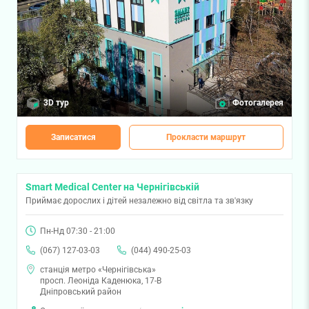
3D тур
Фотогалерея
Записатися
Прокласти маршрут
Smart Medical Center на Чернігівській
Приймає дорослих і дітей незалежно від світла та зв'язку
Пн-Нд 07:30 - 21:00
(067) 127-03-03
(044) 490-25-03
станція метро «Чернігівська»
просп. Леоніда Каденюка, 17-В
Дніпровський район