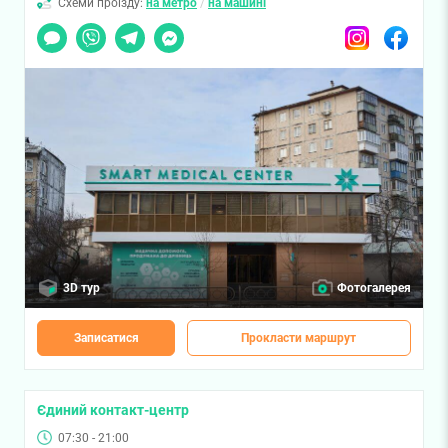
Схеми проїзду:
на метро
/
на машині
Чат
Viber
Telegram
Messenger
Instagram
Facebook
3D тур
Фотогалерея
Записатися
Прокласти маршрут
Єдиний контакт-центр
07:30 - 21:00