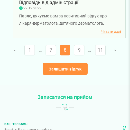
Відповідь від адміністрації
22.12.2022
Павле, дякуємо вам за позитивний відгук про
лікаря-дерматолога, дитячого дерматолога,
трихолога, косметолога Семено Софію
Читати далі
Олександрівну. Бажаємо вам міцного здоров'я.
1
…
7
8
9
…
11
V
V
Залишити відгук
Записатися на прийом
ВАШ ТЕЛЕФОН