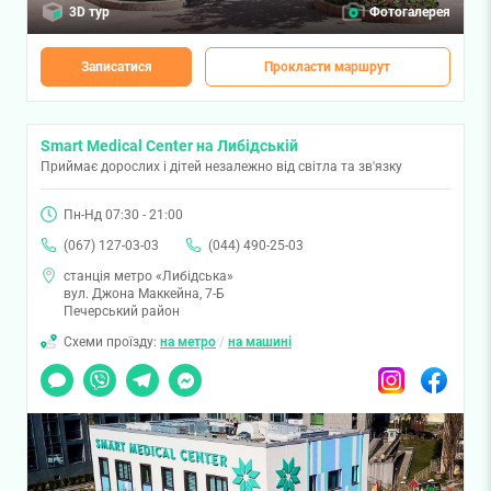
3D тур
Фотогалерея
Записатися
Прокласти маршрут
Smart Medical Center на Либідській
Приймає дорослих і дітей незалежно від світла та зв'язку
Пн-Нд 07:30 - 21:00
(067) 127-03-03
(044) 490-25-03
станція метро «Либідська»
вул. Джона Маккейна, 7-Б
Печерський район
Схеми проїзду:
на метро
/
на машині
Чат
Viber
Telegram
Messenger
Instagram
Facebook