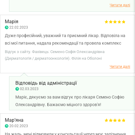
Бажаємо міцного здоров'я!
Читати далі
Марія
22.02.2023
Дуже професійний, уважний та приємний лікар. Відповіла на
всі мої питання, надала рекомендації та провела комплекс
лікування. Повністю задоволена результатом лікування! Дуже
Відгук з сайту. Фахівець: Семено Софія Олександрівна
вдячна за крутий результат Софії Олександрівні!
(Дерматологія / дерматоонкологія). Філія на Оболоні
Читати далі
Відповідь від адміністрації
02.03.2023
Маріє, дякуємо за вам відгук про лікаря Семено Софію
Олександрівну. Бажаємо міцного здоров'я!
Мар’яна
20.02.2023
На жаль, мені відмовили у консультації через моє запізнення