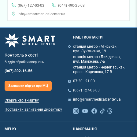
(067) 127-03-03
(044) 490-25-03
info@smartmedicalcenter.ua
НАШІ КОНТАКТИ
станція метро «Мінська»,
вул. Лук'яненка, 19
Контроль якості
станція метро «Либідська»,
вул. Маккейна, 7-Б
Відділ обробки звернень
станція метро «Чернігівська»,
(067) 802-16-56
просп. Каденюка, 17-В
07:30 - 21:00
Залишити відгук про МЦ
(067) 127-03-03
info@smartmedicalcenter.ua
Скарга керівництву
Поставити запитання директору
МЕНЮ
ІНФОРМАЦІЯ