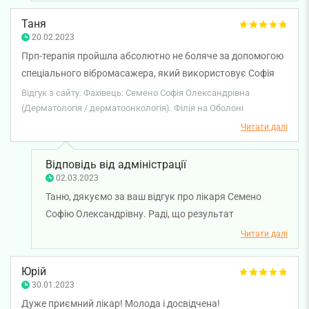
врегулювання питання. Бажаємо міцного здоров'я!
Таня
20.02.2023
Прп-терапія пройшла абсолютно не боляче за допомогою
спеціального вібромасажера, який використовує Софія
Олександрівна:) Дуже боялася ін‘єкцій у голову, але в
Відгук з сайту. Фахівець: Семено Софія Олександрівна
якийсь момент навіть отримала задоволення)))
(Дерматологія / дерматоонкологія). Філія на Оболоні
Читати далі
Відповідь від адміністрації
02.03.2023
Таню, дякуємо за ваш відгук про лікаря Семено
Софію Олександрівну. Раді, що результат
перевершив очікування. Бажаємо міцного
Читати далі
результату!
Юрій
30.01.2023
Дуже приємний лікар! Молода і досвідчена!