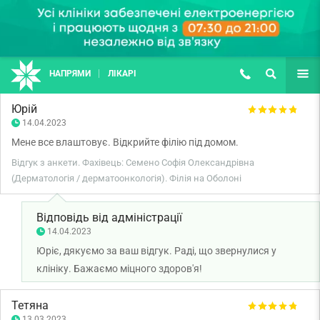
НАПРЯМИ
ЛІКАРІ
(067) 127-03-03
ПОШУК
ЩЕ
Юрій
14.04.2023
Мене все влаштовує. Відкрийте філію під домом.
Відгук з анкети. Фахівець: Семено Софія Олександрівна
(Дерматологія / дерматоонкологія). Філія на Оболоні
Відповідь від адміністрації
14.04.2023
Юріє, дякуємо за ваш відгук. Раді, що звернулися у
клініку. Бажаємо міцного здоров'я!
Тетяна
13.03.2023