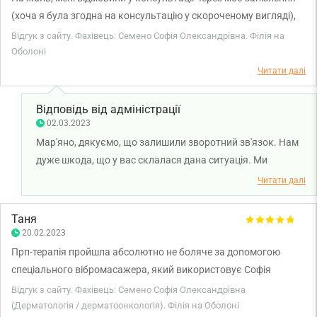
(хоча я була згодна на консультацію у скороченому вигляді),
дуже неприємно, коли час твоєі консультації ще триває, але
Відгук з сайту. Фахівець: Семено Софія Олександрівна. Філія на
тебе не приймають ((((
Оболоні
Читати далі
Відповідь від адміністрації
02.03.2023
Мар'яно, дякуємо, що залишили зворотний зв'язок. Нам
дуже шкода, що у вас склалася дана ситуація. Ми
передали ваші слова менеджеру з якості для
Читати далі
врегулювання питання. Бажаємо міцного здоров'я!
Таня
20.02.2023
Прп-терапія пройшла абсолютно не боляче за допомогою
спеціального вібромасажера, який використовує Софія
Олександрівна:) Дуже боялася ін‘єкцій у голову, але в якийсь
Відгук з сайту. Фахівець: Семено Софія Олександрівна
момент навіть отримала задоволення)))
(Дерматологія / дерматоонкологія). Філія на Оболоні