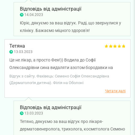
Відповідь від адміністрації
14.04.2023
Юріє, дякуємо за ваш відгук. Раді, що звернулися у
клініку. Бажаємо міцного здоров'я!
Тетяна
13.03.2023
Це не лікар, а просто Фея!)) Водила до Софії
Олександрівни сина видаляти азотом бородавки на
ступнях. Чесно, ледь вмовила піти до лікаря, бо до цього
Відгук з сайту. Фахівець: Семено Софія Олександрівна
ми вже зверталися до іншого закладу з такою ж
(Дерматологія дитяча). Філія на Оболоні
проблемою, після чого в дитини була справжня істерика,
Читати далі
бо процедура там була страшенно болючою і
травматичною((( Тому цього разу я планувала все
Відповідь від адміністрації
зробити лазером. Але Софія Олександрівна детально
13.03.2023
пояснила, чому азот для дітей більш прийнятний варіант і
Тетяно, дякуємо за ваш відгук про лікаря-
хоч із страхом, та я прислухалася. І, о диво! Процедура
дерматовенеролога, трихолога, косметолога Семено