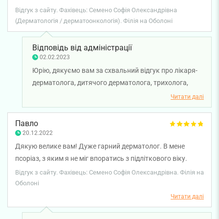
Відгук з сайту. Фахівець: Семено Софія Олександрівна
(Дерматологія / дерматоонкологія). Філія на Оболоні
Відповідь від адміністрації
02.02.2023
Юрію, дякуємо вам за схвальний відгук про лікаря-
дерматолога, дитячого дерматолога, трихолога,
косметолога Семено Софію Олександрівну. Бажаємо
Читати далі
вам міцного здоров'я.
Павло
20.12.2022
Дякую велике вам! Дуже гарний дерматолог. В мене
псоріаз, з яким я не міг впоратись з підліткового віку.
Лікує комплексно, ліки шукала при мені, вибираючи
Відгук з сайту. Фахівець: Семено Софія Олександрівна. Філія на
найвигідніші позиції не для аптеки, а для мене (і мого
Оболоні
гаманця). За два тижні лікування досягнув помітного
Читати далі
покращення.