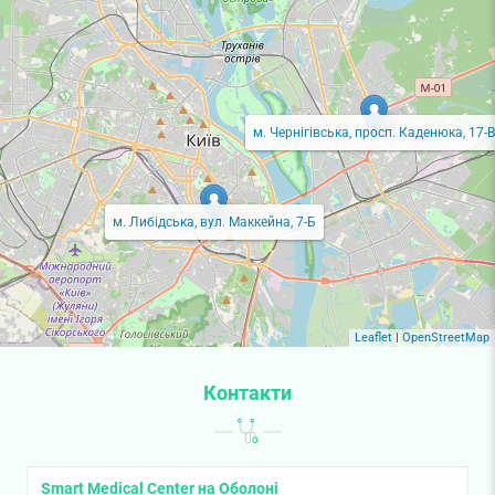
м. Чернігівська, просп. Каденюка, 17-В
м. Либідська, вул. Маккейна, 7-Б
Leaflet
|
OpenStreetMap
Контакти
Smart Medical Center на Оболоні