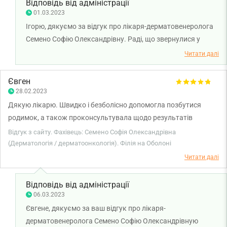
Відповідь від адміністрації
01.03.2023
Ігорю, дякуємо за відгук про лікаря-дерматовенеролога
Семено Софію Олександрівну. Раді, що звернулися у
клінку. Бажаємо міцного здоров'я!
Читати далі
Євген
28.02.2023
Дякую лікарю. Швидко і безболісно допомогла позбутися
родимок, а також проконсультувала щодо результатів
аналізів без додаткових візитів. Окрім того, лікар ще й
Відгук з сайту. Фахівець: Семено Софія Олександрівна
трихолог, прописала мені ліки щодо росту волосся. Зараз
(Дерматологія / дерматоонкологія). Філія на Оболоні
приймаю, сподіваюсь на вагомий результат, через декілька
Читати далі
місяців. Консультація лікаря - швидка, конструктивна та все
зрозуміло. Без додаткових візитів і витрачання купи часу.
Відповідь від адміністрації
Дякую.
06.03.2023
Євгене, дякуємо за ваш відгук про лікаря-
дерматовенеролога Семено Софію Олександрівную