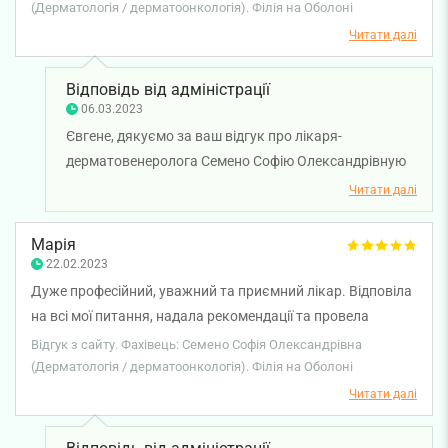
трихолог, прописала мені ліки щодо росту волосся. Зараз
(Дерматологія / дерматоонкологія). Філія на Оболоні
приймаю, сподіваюсь на вагомий результат, через
Читати далі
декілька місяців. Консультація лікаря - швидка,
конструктивна та все зрозуміло. Без додаткових візитів і
Відповідь від адміністрації
витрачання купи часу. Дякую.
06.03.2023
Євгене, дякуємо за ваш відгук про лікаря-
дерматовенеролога Семено Софію Олександрівную
Бажаємо міцного здоров'я!
Читати далі
Марія
22.02.2023
Дуже професійний, уважний та приємний лікар. Відповіла
на всі мої питання, надала рекомендації та провела
комплекс лікування. Повністю задоволена результатом
Відгук з сайту. Фахівець: Семено Софія Олександрівна
лікування! Дуже вдячна за крутий результат Софії
(Дерматологія / дерматоонкологія). Філія на Оболоні
Олександрівні!
Читати далі