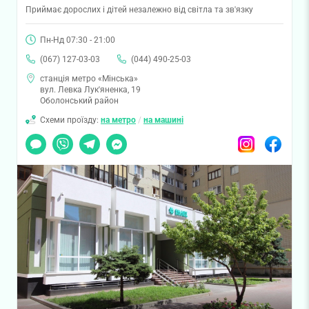
Приймає дорослих і дітей незалежно від світла та зв'язку
Пн-Нд 07:30 - 21:00
(067) 127-03-03
(044) 490-25-03
станція метро «Мінська»
вул. Левка Лук'яненка, 19
Оболонський район
Схеми проїзду:
на метро
/
на машині
Чат
Viber
Telegram
Messenger
Instagram
Facebook