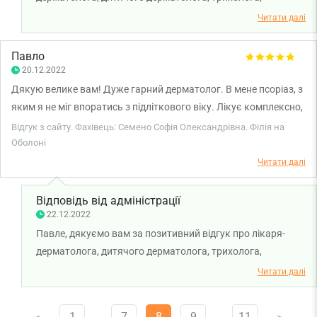
косметолога Семено Софію Олександрівну. Бажаємо вам
Читати далі
міцного здоров'я.
Павло
20.12.2022
Дякую велике вам! Дуже гарний дерматолог. В мене псоріаз, з
яким я не міг впоратись з підліткового віку. Лікує комплексно,
ліки шукала при мені, вибираючи найвигідніші позиції не для
Відгук з сайту. Фахівець: Семено Софія Олександрівна. Філія на
аптеки, а для мене (і мого гаманця). За два тижні лікування
Оболоні
досягнув помітного покращення.
Читати далі
Відповідь від адміністрації
22.12.2022
Павле, дякуємо вам за позитивний відгук про лікаря-
дерматолога, дитячого дерматолога, трихолога,
косметолога Семено Софію Олександрівну. Бажаємо вам
Читати далі
міцного здоров'я.
1
…
7
8
9
…
11