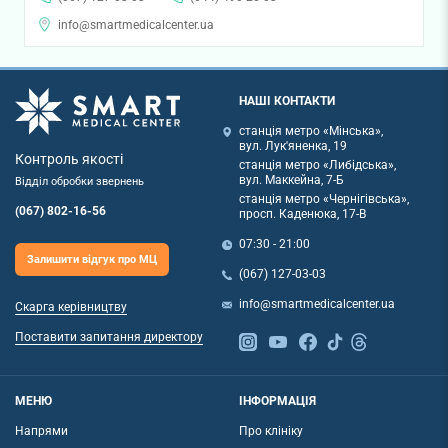
info@smartmedicalcenter.ua
НАШІ КОНТАКТИ
станція метро «Мінська»,
вул. Лук'яненка, 19
Контроль якості
станція метро «Либідська»,
вул. Маккейна, 7-Б
Відділ обробки звернень
станція метро «Чернігівська»,
(067) 802-16-56
просп. Каденюка, 17-В
07:30 - 21:00
Залишити відгук про МЦ
(067) 127-03-03
info@smartmedicalcenter.ua
Скарга керівництву
Поставити запитання директору
МЕНЮ
ІНФОРМАЦІЯ
Напрями
Про клініку