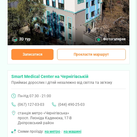
3D тур
Фотогалерея
Записатися
Прокласти маршрут
Smart Medical Center на Чернігівській
Приймає дорослих і дітей незалежно від світла та зв'язку
Пн-Нд 07:30 - 21:00
(067) 127-03-03
(044) 490-25-03
станція метро «Чернігівська»
просп. Леоніда Каденюка, 17-В
Дніпровський район
Схеми проїзду:
на метро
/
на машині