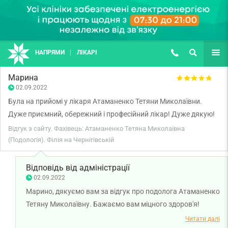
НАПРЯМИ
ЛІКАРІ
(067) 127-03-03
ПОШУК
ЩЕ
Марина
02.09.2022
Була на прийомі у лікаря Атаманенко Тетяни Миколаївни.
Дуже приємний, обережний і професійний лікар! Дуже дякую!
Відгук з сайту. Фахівець: Атаманенко Тетяна Миколаївна
(Подологія). Філія на Чернігівській
Відповідь від адміністрації
02.09.2022
Марино, дякуємо вам за відгук про подолога Атаманенко
Тетяну Миколаївну. Бажаємо вам міцного здоров'я!
Читати далі