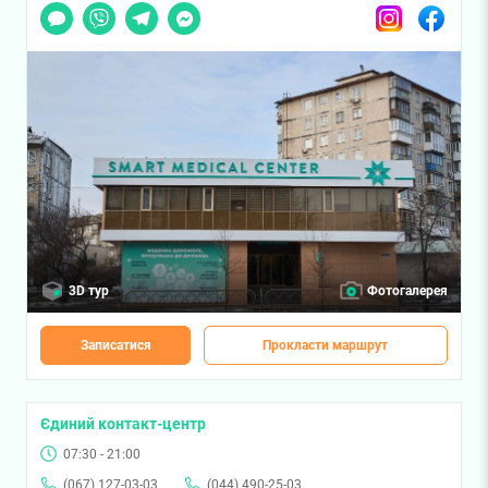
Чат
Viber
Telegram
Messenger
Instagram
Facebook
3D тур
Фотогалерея
Записатися
Прокласти маршрут
Єдиний контакт-центр
07:30 - 21:00
(067) 127-03-03
(044) 490-25-03