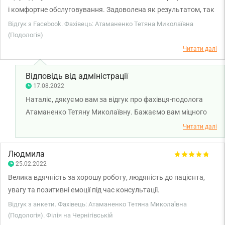
і комфортне обслуговування. Задоволена як результатом, так
і тактовністю лікаря.
Відгук з Facebook. Фахівець: Атаманенко Тетяна Миколаївна
(Подологія)
Читати далі
Відповідь від адміністрації
17.08.2022
Наталіє, дякуємо вам за відгук про фахівця-подолога
Атаманенко Тетяну Миколаївну. Бажаємо вам міцного
здоров'я!
Читати далі
Людмила
25.02.2022
Велика вдячність за хорошу роботу, людяність до пацієнта,
увагу та позитивні емоції під час консультації.
Відгук з анкети. Фахівець: Атаманенко Тетяна Миколаївна
(Подологія). Філія на Чернігівській