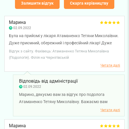
Залишити відгук
Скарга керівництву
Марина
02.09.2022
Була на прийомі у лікаря Атаманенко Тетяни Миколаївни.
Дуже приємний, обережний і професійний лікар! Дуже
дякую!
Відгук з сайту. Фахівець: Атаманенко Тетяна Миколаївна
(Подологія). Філія на Чернігівській
Читати далі
Відповідь від адміністрації
02.09.2022
Марино, дякуємо вам за відгук про подолога
Атаманенко Тетяну Миколаївну. Бажаємо вам
міцного здоров'я!
Читати далі
Марина