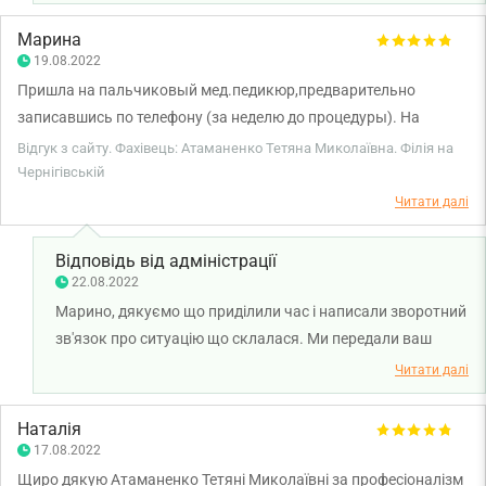
Марина
19.08.2022
Пришла на пальчиковый мед.педикюр,предварительно
записавшись по телефону (за неделю до процедуры). На
осмотре сказала что делаю тампонаду дома,и давно имею
Відгук з сайту. Фахівець: Атаманенко Тетяна Миколаївна. Філія на
проблему вросшего ногтя,по итогу мне сделали тампонаду,и
Чернігівській
сказали до свидания…. По итогу я осталась виновата что не
Читати далі
сказала по телефону что мне нужно больше времени. Мне
срезали кутикулу очень торопясь,так как следующий клиент
Відповідь від адміністрації
уже сидел под дверью.. А я заплатила за педикюр и ещё и за
22.08.2022
тампонаду,которую изначально не просила. Чувствую себя
Марино, дякуємо що приділили час і написали зворотний
обманутой,и очень неприятно.
зв'язок про ситуацію що склалася. Ми передали ваш
відгук менеджеру з якості для врегулювання цього
Читати далі
питання. Бажаємо міцного здоров'я!
Наталія
17.08.2022
Щиро дякую Атаманенко Тетяні Миколаївні за професіоналізм