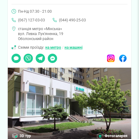
Пн-Нд 07:30 - 21:00
(067) 127-03-03
(044) 490-25-03
станція метро «Мінська»
вул. Левка Лук'яненка, 19
Оболонський район
Схеми проїзду:
на метро
/
на машині
Чат
Viber
Telegram
Messenger
Instagram
Facebook
3D тур
Фотогалерея