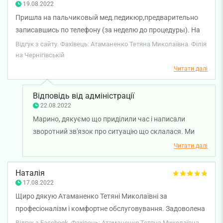
19.08.2022
Пришла на пальчиковый мед.педикюр,предварительно
записавшись по телефону (за неделю до процедуры). На
осмотре сказала что делаю тампонаду дома,и давно
Відгук з сайту. Фахівець: Атаманенко Тетяна Миколаївна. Філія
имею проблему вросшего ногтя,по итогу мне сделали
на Чернігівській
тампонаду,и сказали до свидания…. По итогу я осталась
Читати далі
виновата что не сказала по телефону что мне нужно
больше времени. Мне срезали кутикулу очень
Відповідь від адміністрації
торопясь,так как следующий клиент уже сидел под
22.08.2022
дверью.. А я заплатила за педикюр и ещё и за
Марино, дякуємо що приділили час і написали
тампонаду,которую изначально не просила. Чувствую
зворотний зв'язок про ситуацію що склалася. Ми
себя обманутой,и очень неприятно.
передали ваш відгук менеджеру з якості для
Читати далі
врегулювання цього питання. Бажаємо міцного
здоров'я!
Наталія
17.08.2022
Щиро дякую Атаманенко Тетяні Миколаївні за
професіоналізм і комфортне обслуговування. Задоволена
як результатом, так і тактовністю лікаря.
Відгук з Facebook. Фахівець: Атаманенко Тетяна Миколаївна