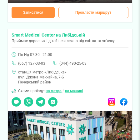
Записатися
Прокласти маршрут
Smart Medical Center на Либідській
Приймає дорослих і дітей незалежно від світла та зв'язку
Пн-Нд 07:30 - 21:00
(067) 127-03-03
(044) 490-25-03
станція метро «Либідська»
вул. Джона Маккейна, 7-Б
Печерський район
Схеми проїзду:
на метро
/
на машині
Чат
Viber
Telegram
Messenger
Instagram
Facebook