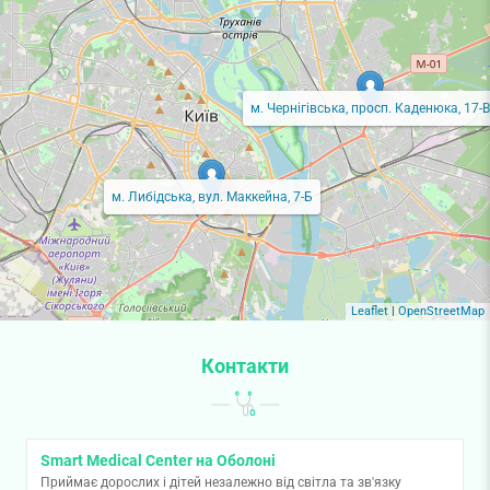
м. Чернігівська, просп. Каденюка, 17-В
м. Либідська, вул. Маккейна, 7-Б
Leaflet
|
OpenStreetMap
Контакти
Smart Medical Center на Оболоні
Приймає дорослих і дітей незалежно від світла та зв'язку