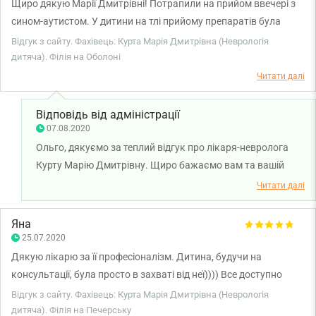
Щиро дякую Марії Дмитрівні! Потрапили на прийом ввечері з
сином-аутистом. У дитини на тлі прийому препаратів була
абсолютно неадекватна реакція: не реагував ні на кого і ні на
Відгук з сайту. Фахівець: Курта Марія Дмитрівна (Неврологія
що. Лікар вникнула в ситуацію, проаналізувала все, що було
дитяча). Філія на Оболоні
можливо. Призначила адекватний препарат. Досить швидко
Читати далі
почали повертатися до норми. Лікаря цікавив feedback.
Погодьтеся, вкрай рідко буває! Рекомендую однозначно!
Відповідь від адміністрації
Марія Дмитрівна, щиро дякую!
07.08.2020
Ольго, дякуємо за теплий відгук про лікаря-невролога
Курту Марію Дмитрівну. Щиро бажаємо вам та вашій
родині міцного здоров'я!
Читати далі
Яна
25.07.2020
Дякую лікарю за її професіоналізм. Дитина, будучи на
консультації, була просто в захваті від неї)))) Все доступно
роз'яснила, заспокоїла. Побільше таких лікарів. Окрема
Відгук з сайту. Фахівець: Курта Марія Дмитрівна (Неврологія
подяка смарт медікал Ірині Мартинюк за оперативність,
дитяча). Філія на Печерську