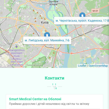
м. Чернігівська, просп. Каденюка, 17-В
м. Либідська, вул. Маккейна, 7-Б
Leaflet
|
OpenStreetMap
Контакти
Smart Medical Center на Оболоні
Приймає дорослих і дітей незалежно від світла та зв'язку