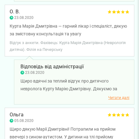
міцного здоров'я!
О. В.
23.08.2020
Курта Марія Дмитрівна — гарний лікар і спеціаліст, дякую
за змістовну консультація та увагу
Відгук з анкети. Фахівець: Курта Марія Дмитрівна (Неврологія
дитяча). Філія на Печерську
Відповідь від адміністрації
23.08.2020
Щиро вдячні за теплий відгук про дитячого
невролога Курту Марію Дмитрівну. Дякуємо за
довіру і бажаємо вам та вашій родині міцного
Читати далі
здоров'я!
Ольга
05.08.2020
Щиро дякую Марії Дмитрівні! Потрапили на прийом
ввечері з сином-аутистом. У дитини на тлі прийому