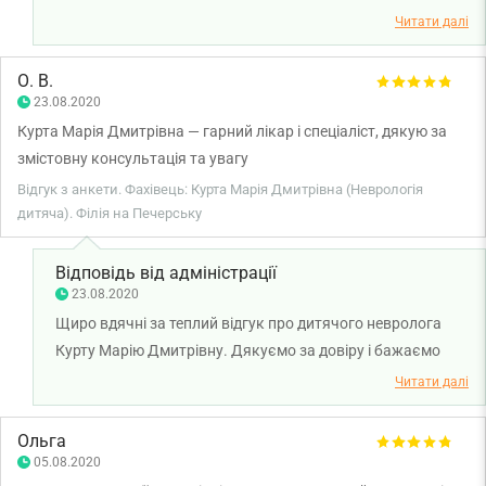
Дмитрівни. Дякуємо за довіру і щиро бажаємо вам
Читати далі
міцного здоров'я!
О. В.
23.08.2020
Курта Марія Дмитрівна — гарний лікар і спеціаліст, дякую за
змістовну консультація та увагу
Відгук з анкети. Фахівець: Курта Марія Дмитрівна (Неврологія
дитяча). Філія на Печерську
Відповідь від адміністрації
23.08.2020
Щиро вдячні за теплий відгук про дитячого невролога
Курту Марію Дмитрівну. Дякуємо за довіру і бажаємо
вам та вашій родині міцного здоров'я!
Читати далі
Ольга
05.08.2020