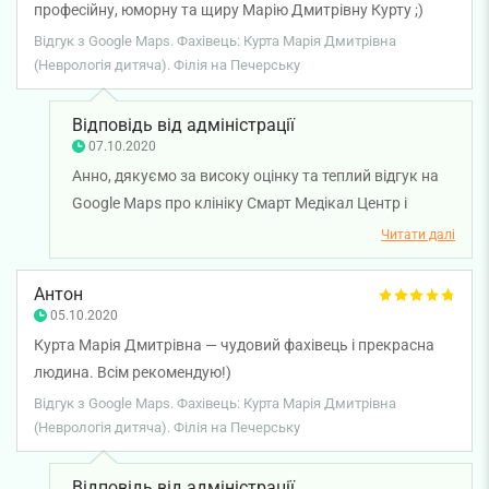
професійну, юморну та щиру Марію Дмитрівну Курту ;)
Відгук з Google Maps. Фахівець: Курта Марія Дмитрівна
(Неврологія дитяча). Філія на Печерську
Відповідь від адміністрації
07.10.2020
Анно, дякуємо за високу оцінку та теплий відгук на
Google Maps про клініку Смарт Медікал Центр і
нашого лікаря-невролога Курту Марію Дмитрівну.
Читати далі
Нам дуже приємно, що ви залишилися задоволені
візитом і професійністю лікаря. Дякуємо за довіру і
Антон
щиро бажаємо вам міцного здоров'я!
05.10.2020
Курта Марія Дмитрівна — чудовий фахівець і прекрасна
людина. Всім рекомендую!)
Відгук з Google Maps. Фахівець: Курта Марія Дмитрівна
(Неврологія дитяча). Філія на Печерську
Відповідь від адміністрації