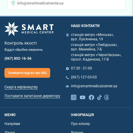
info@smartmedicalcenter.ua
НАШІ КОНТАКТИ
станція метро «Мінська»,
вул. Лук'яненка, 19
Контроль якості
станція метро «Либідська»,
вул. Маккейна, 7-Б
Відділ обробки звернень
станція метро «Чернігівська»,
(067) 802-16-56
просп. Каденюка, 17-В
07:30 - 21:00
Залишити відгук про МЦ
(067) 127-03-03
info@smartmedicalcenter.ua
Скарга керівництву
Поставити запитання директору
МЕНЮ
ІНФОРМАЦІЯ
Напрями
Про клініку
Лікарі
Відгуки