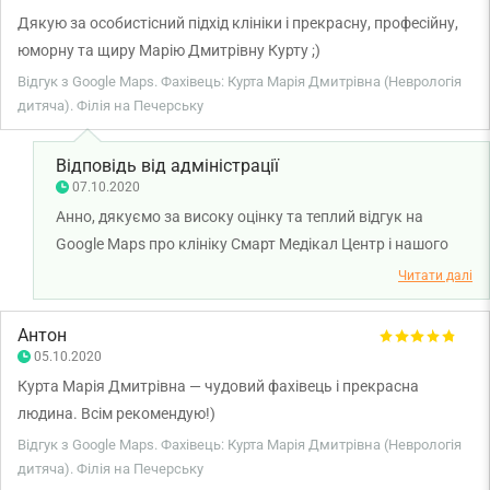
Дякую за особистісний підхід клініки і прекрасну, професійну,
юморну та щиру Марію Дмитрівну Курту ;)
Відгук з Google Maps. Фахівець: Курта Марія Дмитрівна (Неврологія
дитяча). Філія на Печерську
Відповідь від адміністрації
07.10.2020
Анно, дякуємо за високу оцінку та теплий відгук на
Google Maps про клініку Смарт Медікал Центр і нашого
лікаря-невролога Курту Марію Дмитрівну. Нам дуже
Читати далі
приємно, що ви залишилися задоволені візитом і
професійністю лікаря. Дякуємо за довіру і щиро бажаємо
Антон
вам міцного здоров'я!
05.10.2020
Курта Марія Дмитрівна — чудовий фахівець і прекрасна
людина. Всім рекомендую!)
Відгук з Google Maps. Фахівець: Курта Марія Дмитрівна (Неврологія
дитяча). Філія на Печерську