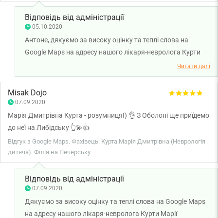
Відповідь від адміністрації
05.10.2020
Антоне, дякуємо за високу оцінку та теплі слова на
Google Maps на адресу нашого лікаря-невролога Курти
Марії Дмитрівни. Раді чути, що ви залишилися задоволені
Читати далі
візитом. Дякуємо за довіру і щиро бажаємо вам міцного
здоров'я!
Misak Dojo
07.09.2020
Марія Дмитрівна Курта - розумниця!) 👌 З Оболоні ще приїдемо
до неї на Либідську 👆💫👍
Відгук з Google Maps. Фахівець: Курта Марія Дмитрівна (Неврологія
дитяча). Філія на Печерську
Відповідь від адміністрації
07.09.2020
Дякуємо за високу оцінку та теплі слова на Google Maps
на адресу нашого лікаря-невролога Курти Марії