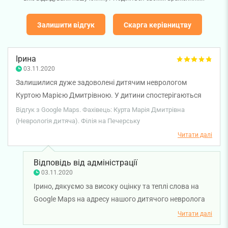
Залишити відгук
Скарга керівництву
Ірина
03.11.2020
Залишилися дуже задоволені дитячим неврологом
Куртою Марією Дмитрівною. У дитини спостерігаються
тіки. Лікар приділила увагу. Розписала чіткий план дій.
Відгук з Google Maps. Фахівець: Курта Марія Дмитрівна
Вважаю, що лікаря ми вибрали вдало. І в загальному від
(Неврологія дитяча). Філія на Печерську
клініки в приємному враженні. Несподівано швидкий
Читати далі
відгук, приємне звернення на рецепції. Дякуємо!
Відповідь від адміністрації
03.11.2020
Ірино, дякуємо за високу оцінку та теплі слова на
Google Maps на адресу нашого дитячого невролога
Курти Марії Дмитрівни. Нам дуже приємно, що сервіс
Читати далі
клініки та професійніть лікаря залишили у вас такі