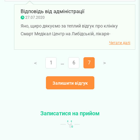
адміністратор)
Відповідь від адміністрації
27.07.2020
Яно, щиро дякуємо за теплий відгук про клініку
Смарт Медікал Центр на Либідській, лікаря-
невролога Курту Марію Дмитрівну та нашого
Читати далі
адміністратора рецепції Ірину Мартинюк. Бажаємо
вам та вашій родині міцного здоров'я!
1
…
6
7
V
V
Залишити відгук
Записатися на прийом