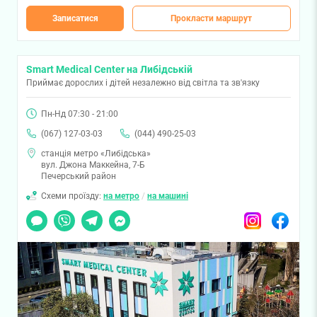
Записатися
Прокласти маршрут
Smart Medical Center на Либідській
Приймає дорослих і дітей незалежно від світла та зв'язку
Пн-Нд 07:30 - 21:00
(067) 127-03-03
(044) 490-25-03
станція метро «Либідська»
вул. Джона Маккейна, 7-Б
Печерський район
Схеми проїзду:
на метро
/
на машині
Чат
Viber
Telegram
Messenger
Instagram
Facebook