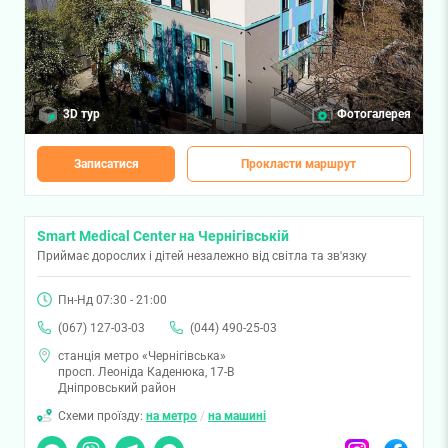
3D тур
Фотогалерея
Записатися
Прокласти маршрут
Smart Medical Center на Чернігівській
Приймає дорослих і дітей незалежно від світла та зв'язку
Пн-Нд 07:30 - 21:00
(067) 127-03-03
(044) 490-25-03
станція метро «Чернігівська»
просп. Леоніда Каденюка, 17-В
Дніпровський район
Схеми проїзду:
на метро
/
на машині
Чат
Viber
Telegram
Messenger
Instagram
Facebook