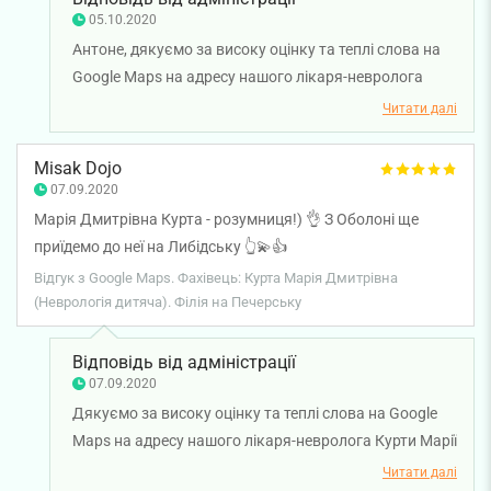
05.10.2020
Антоне, дякуємо за високу оцінку та теплі слова на
Google Maps на адресу нашого лікаря-невролога
Курти Марії Дмитрівни. Раді чути, що ви залишилися
Читати далі
задоволені візитом. Дякуємо за довіру і щиро
бажаємо вам міцного здоров'я!
Misak Dojo
07.09.2020
Марія Дмитрівна Курта - розумниця!) 👌 З Оболоні ще
приїдемо до неї на Либідську 👆💫👍
Відгук з Google Maps. Фахівець: Курта Марія Дмитрівна
(Неврологія дитяча). Філія на Печерську
Відповідь від адміністрації
07.09.2020
Дякуємо за високу оцінку та теплі слова на Google
Maps на адресу нашого лікаря-невролога Курти Марії
Дмитрівни. Дякуємо за довіру і щиро бажаємо вам
Читати далі