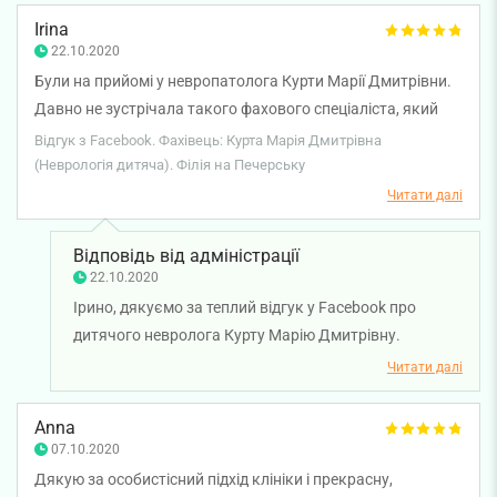
теплі емоції. Дякуємо за довіру і щиро бажаємо вам
Irina
міцного здоров'я!
22.10.2020
Були на прийомі у невропатолога Курти Марії Дмитрівни.
Давно не зустрічала такого фахового спеціаліста, який
настільки комплексно підійшов до нашої проблеми. Підхід
Відгук з Facebook. Фахівець: Курта Марія Дмитрівна
у огляді дитини, спілкування, адекватне призначення.
(Неврологія дитяча). Філія на Печерську
Рекомендуємо!!!
Читати далі
Відповідь від адміністрації
22.10.2020
Ірино, дякуємо за теплий відгук у Facebook про
дитячого невролога Курту Марію Дмитрівну.
Дякуємо за довіру і щиро бажаємо вам та вашій
Читати далі
родині міцного здоров'я!
Anna
07.10.2020
Дякую за особистісний підхід клініки і прекрасну,