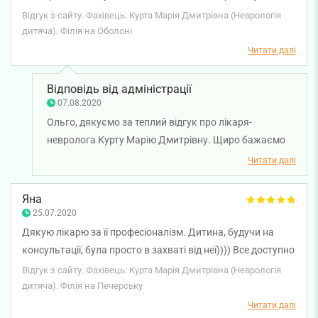
препаратів була абсолютно неадекватна реакція: не
Відгук з сайту. Фахівець: Курта Марія Дмитрівна (Неврологія
реагував ні на кого і ні на що. Лікар вникнула в ситуацію,
дитяча). Філія на Оболоні
проаналізувала все, що було можливо. Призначила
Читати далі
адекватний препарат. Досить швидко почали
повертатися до норми. Лікаря цікавив feedback.
Відповідь від адміністрації
Погодьтеся, вкрай рідко буває! Рекомендую однозначно!
07.08.2020
Марія Дмитрівна, щиро дякую!
Ольго, дякуємо за теплий відгук про лікаря-
невролога Курту Марію Дмитрівну. Щиро бажаємо
вам та вашій родині міцного здоров'я!
Читати далі
Яна
25.07.2020
Дякую лікарю за її професіоналізм. Дитина, будучи на
консультації, була просто в захваті від неї)))) Все доступно
роз'яснила, заспокоїла. Побільше таких лікарів. Окрема
Відгук з сайту. Фахівець: Курта Марія Дмитрівна (Неврологія
подяка смарт медікал Ірині Мартинюк за оперативність,
дитяча). Філія на Печерську
обслуговування на найвищому рівні. Найкращий
Читати далі