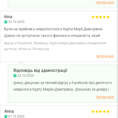
Дмитрівни. Нам дуже приємно, що сервіс клініки та
Читати далі
професійніть лікаря залишили у вас такі теплі емоції.
Дякуємо за довіру і щиро бажаємо вам міцного здоров'я!
Irina
22.10.2020
Були на прийомі у невропатолога Курти Марії Дмитрівни.
Давно не зустрічала такого фахового спеціаліста, який
настільки комплексно підійшов до нашої проблеми. Підхід у
Відгук з Facebook. Фахівець: Курта Марія Дмитрівна (Неврологія
огляді дитини, спілкування, адекватне призначення.
дитяча). Філія на Печерську
Рекомендуємо!!!
Читати далі
Відповідь від адміністрації
22.10.2020
Ірино, дякуємо за теплий відгук у Facebook про дитячого
невролога Курту Марію Дмитрівну. Дякуємо за довіру і
щиро бажаємо вам та вашій родині міцного здоров'я!
Читати далі
Anna
07.10.2020