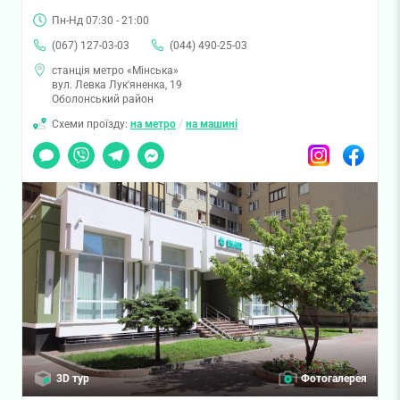
Пн-Нд 07:30 - 21:00
(067) 127-03-03
(044) 490-25-03
станція метро «Мінська»
вул. Левка Лук'яненка, 19
Оболонський район
Схеми проїзду:
на метро
/
на машині
Чат
Viber
Telegram
Messenger
Instagram
Facebook
3D тур
Фотогалерея