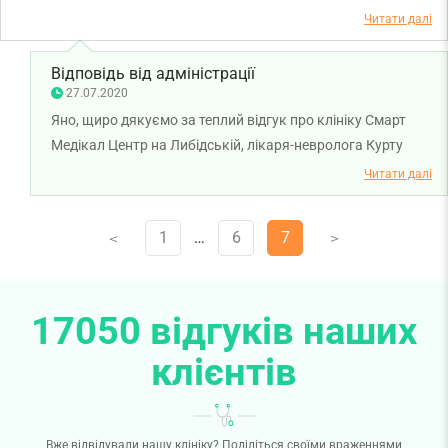
обслуговування на найвищому рівні. Найкращий
Читати далі
адміністратор)
Відповідь від адміністрації
27.07.2020
Яно, щиро дякуємо за теплий відгук про клініку Смарт
Медікал Центр на Либідській, лікаря-невролога Курту
Марію Дмитрівну та нашого адміністратора рецепції
Читати далі
Ірину Мартинюк. Бажаємо вам та вашій родині міцного
здоров'я!
1
…
6
7
V
V
17050 відгуків наших
клієнтів
Вже відвідували нашу клініку? Поділіться своїми враженнями