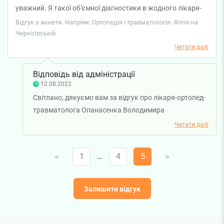
уважний. Я такої об'ємної діагностики в жодного лікаря-
ортопеда не проходила. Призначив лікування та
Відгук з анкети. Напрям: Ортопедія і травматологія. Філія на
додаткове обстеження. Нічого зайвого. Дякую
Чернігівській
Володимиру Вікторовичу за професіоналізм та уважне
Читати далі
ставлення.
Відповідь від адміністрації
12.08.2022
Світлано, дякуємо вам за відгук про лікаря-ортопед-
травматолога Опанасенка Володимира
Вікторовича. Бажаємо вам міцного здоров'я!
Читати далі
1
…
4
5
V
V
Залишити відгук