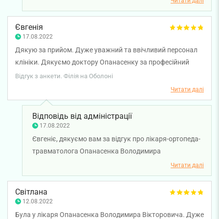
Читати далі
діагностики Опанасенка Володимира Вікторовича.
Бажаємо вам міцного здоров'я та всього
Євгенія
найкращого.
17.08.2022
Дякую за прийом. Дуже уважний та ввічливий персонал
клініки. Дякуємо доктору Опанасенку за професійний
огляд та призначення. Починаю лікування відповідно до
Відгук з анкети. Філія на Оболоні
рекомендацій лікаря, сподіваюся на позитивний
Читати далі
результат.
Відповідь від адміністрації
17.08.2022
Євгеніє, дякуємо вам за відгук про лікаря-ортопеда-
травматолога Опанасенка Володимира
Вікторовича. Бажаємо вам міцного здоров'я та
Читати далі
всього найкращого.
Світлана
12.08.2022
Була у лікаря Опанасенка Володимира Вікторовича. Дуже