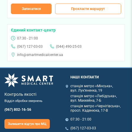
Записатися
Прокласти маршрут
Єдиний контакт-центр
07:30 - 21:00
(067) 127-03-03
(044) 490-25-03
info@smartmedicalcenter.ua
НАШІ КОНТАКТИ
станція метро «Мінська»,
вул. Лук'яненка, 19
Контроль якості
станція метро «Либідська»,
вул. Маккейна, 7-Б
Відділ обробки звернень
станція метро «Чернігівська»,
(067) 802-16-56
просп. Каденюка, 17-В
07:30 - 21:00
Залишити відгук про МЦ
(067) 127-03-03