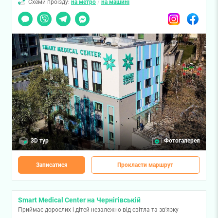
Схеми проїзду:
на метро
/
на машині
Чат
Viber
Telegram
Messenger
Instagram
Facebook
3D тур
Фотогалерея
Записатися
Прокласти маршрут
Smart Medical Center на Чернігівській
Приймає дорослих і дітей незалежно від світла та зв'язку