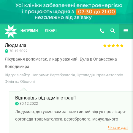
НАПРЯМИ
ЛІКАРІ
(067) 127-03-03
ПОШУК
ЩЕ
Людмила
30.12.2022
Лікування допомагає, лікар уважний. Була в Опанасенка
Володимира.
Відгук з сайту. Напрями: Вертебрологія, Ортопедія і травматологія.
Філія на Оболоні
Відповідь від адміністрації
30.12.2022
Людмило, дякуємо вам за позитивний відгук про лікаря-
ортопеда-травматолога, вертебролога, мануального
терапевта, лікаря ультразвукової діагностики
Читати далі