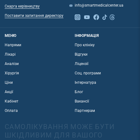
info@smartmedicalcenter.ua
Скарга керівництву
Поставити запитання директору
МЕНЮ
ІНФОРМАЦІЯ
Напрями
Про клініку
Лікарі
Відгуки
Аналізи
Ліцензії
Хірургія
Соц. програми
Ціни
Інтернатура
Акції
Блог
Кабінет
Вакансії
Оплата
Партнерам
САМОЛІКУВАННЯ МОЖЕ БУТИ
ШКІДЛИВИМ ДЛЯ ВАШОГО