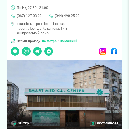
Пн-Нд 07:30 - 21:00
(067) 127-03-03
(044) 490-25-03
станція метро «Чернігівська»
просп. Леоніда Каденюка, 17-В
Дніпровський район
Схеми проїзду:
на метро
/
на машині
Чат
Viber
Telegram
Messenger
Instagram
Facebook
3D тур
Фотогалерея