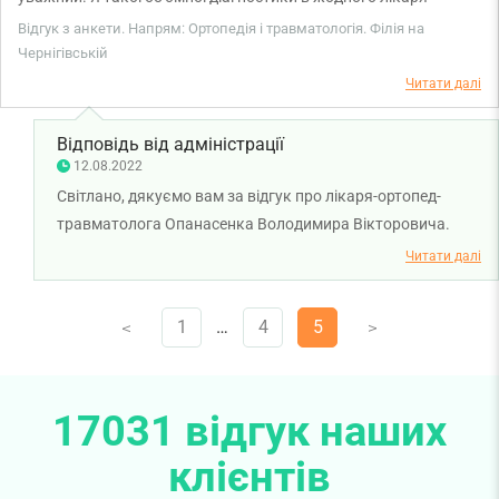
ортопеда не проходила. Призначив лікування та додаткове
Відгук з анкети. Напрям: Ортопедія і травматологія. Філія на
обстеження. Нічого зайвого. Дякую Володимиру Вікторовичу
Чернігівській
за професіоналізм та уважне ставлення.
Читати далі
Відповідь від адміністрації
12.08.2022
Світлано, дякуємо вам за відгук про лікаря-ортопед-
травматолога Опанасенка Володимира Вікторовича.
Бажаємо вам міцного здоров'я!
Читати далі
1
…
4
5
V
V
17031 відгук наших
клієнтів