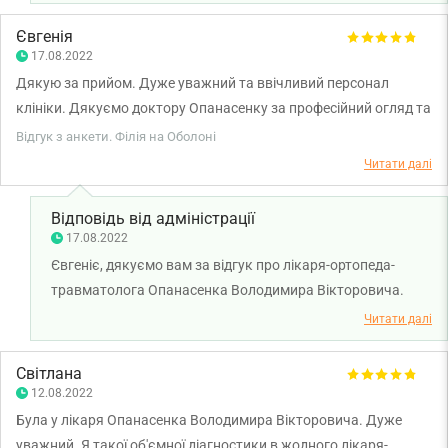
Опанасенка Володимира Вікторовича. Бажаємо вам
міцного здоров'я та всього найкращого.
Євгенія
17.08.2022
Дякую за прийом. Дуже уважний та ввічливий персонал
клініки. Дякуємо доктору Опанасенку за професійний огляд та
призначення. Починаю лікування відповідно до рекомендацій
Відгук з анкети. Філія на Оболоні
лікаря, сподіваюся на позитивний результат.
Читати далі
Відповідь від адміністрації
17.08.2022
Євгеніє, дякуємо вам за відгук про лікаря-ортопеда-
травматолога Опанасенка Володимира Вікторовича.
Бажаємо вам міцного здоров'я та всього найкращого.
Читати далі
Світлана
12.08.2022
Була у лікаря Опанасенка Володимира Вікторовича. Дуже
уважний. Я такої об'ємної діагностики в жодного лікаря-