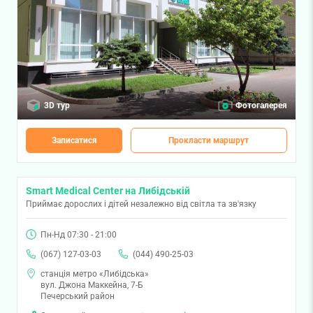
3D тур
Фотогалерея
Записатися
Прокласти маршрут
Smart Medical Center на Либідській
Приймає дорослих і дітей незалежно від світла та зв'язку
Пн-Нд 07:30 - 21:00
(067) 127-03-03
(044) 490-25-03
станція метро «Либідська»
вул. Джона Маккейна, 7-Б
Печерський район