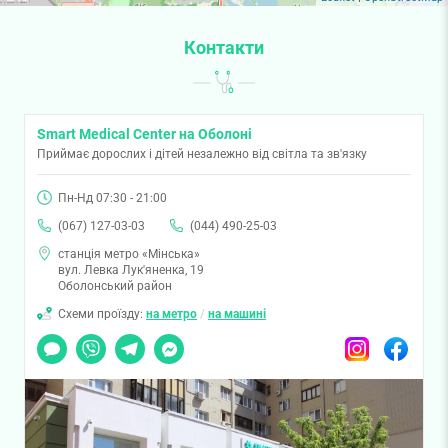
Контакти
Smart Medical Center на Оболоні
Приймає дорослих і дітей незалежно від світла та зв'язку
Пн-Нд 07:30 - 21:00
(067) 127-03-03
(044) 490-25-03
станція метро «Мінська»
вул. Левка Лук'яненка, 19
Оболонський район
Схеми проїзду:
на метро
/
на машині
Чат
Viber
Telegram
Messenger
Instagram
Facebook