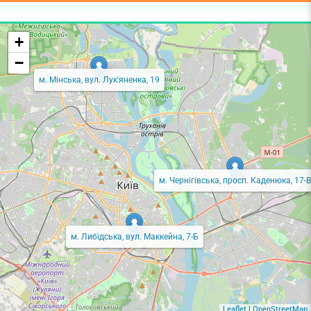
+
−
м. Мінська, вул. Лук'яненка, 19
м. Чернігівська, просп. Каденюка, 17-В
м. Либідська, вул. Маккейна, 7-Б
Leaflet
|
OpenStreetMap