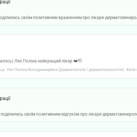
рації
поділились своїм позитивним враженням про лікаря-дерматовенерол
алось) Лях Поліна найкращий лікар ❤️🫡
вець: Лях Поліна Володимирівна (Дерматологія / дерматоонкологія). Філія
рації
 поділились своїм позитивним відгуком про лікаря-дерматовенероло