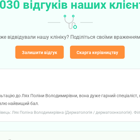
030 відгуків наших клієн
же відвідували нашу клініку? Поділіться своїми враження
Залишити відгук
Скарга керівництву
ьтацію до Лях Поліни Володимирівни, вона дуже гарний спеціаліст, 
авлю найвищий бал.
ахівець: Лях Поліна Володимирівна (Дерматологія / дерматоонкологія). Філ