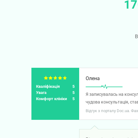
17
В
Олена
Кваліфікація
5
Увага
5
Я записувалась на консул
Комфорт клініки
5
чудова консультація, ст
Відгук з порталу Doc.ua. Ф