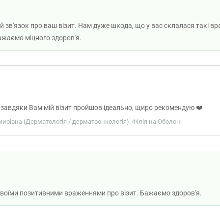
зв'язок про ваш візит. Нам дуже шкода, що у вас склалася такі вр
ажаємо міцного здоров'я.
завдяки Вам мій візит пройшов ідеально, щиро рекомендую ❤️
мирівна (Дерматологія / дерматоонкологія). Філія на Оболоні
 своїми позитивними враженнями про візит. Бажаємо здоров'я.