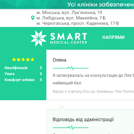
м. Мінська, вул. Лук'яненка, 19
м. Либідська, вул. Маккейна, 7-Б
м. Чернігівська, просп. Каденюка, 17-В
НАПРЯМИ
Олена
Кваліфікація
5
Увага
5
Я записувалась на консультацію до Лях П
Комфорт клініки
5
найвищий бал.
Відгук з порталу Doc.ua. Фахівець: Лях Полі
Відповідь від адміністрації