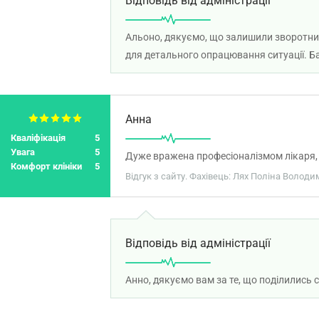
Відповідь від адміністрації
Альоно, дякуємо, що залишили зворотний 
для детального опрацювання ситуації. Б
Анна
Кваліфікація
5
Увага
5
Дуже вражена професіоналізмом лікаря, 
Комфорт клініки
5
Відгук з сайту. Фахівець: Лях Поліна Володи
Відповідь від адміністрації
Анно, дякуємо вам за те, що поділились