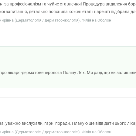
і за професіоналізм та чуйне ставлення! Процедура видалення бо
ої запитання, детально пояснила кожен етап і нарешті підібрала д
льтат вже після першого візиту. Рекомендую всім, хто шукає кваліфі
мирівна (Дерматологія / дерматоонкологія). Філія на Оболоні
 про лікаря-дерматовенеролога Поліну Лях. Ми раді, що ви залишил
, уважно вислухали, гарні поради. Планую ще відвідати цього лік
мирівна (Дерматологія / дерматоонкологія). Філія на Оболоні