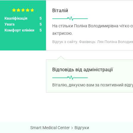
Віталій
Кваліфікація
5
Увага
5
На стільки Поліна Володимирівна чітко 
Комфорт клініки
5
актрисою.
Відгук з сайту. Фахівець: Лях Поліна Володи
Відповідь від адміністрації
Віталію, дякуємо вам за позитивний від
Smart Medical Center
Відгуки