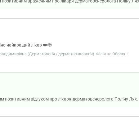
м позитивним враженням про лікаря-дерматовенеролога Поліну Лях
іна найкращий лікар ❤️🫡
Володимирівна (Дерматологія / дерматоонкологія). Філія на Оболоні
їм позитивним відгуком про лікаря-дерматовенеролога Поліну Лях.