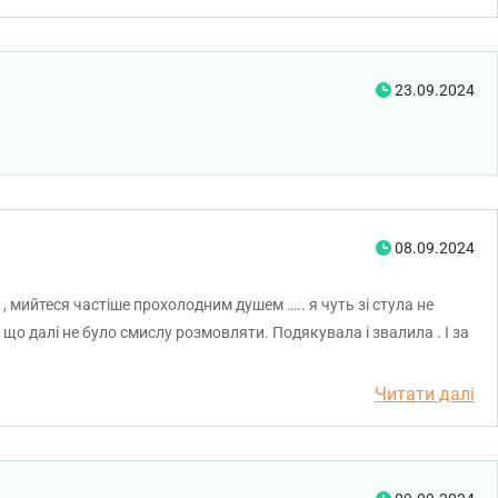
23.09.2024
08.09.2024
и , мийтеся частіше прохолодним душем ….. я чуть зі стула не
 що далі не було смислу розмовляти. Подякувала і звалила . І за
Читати далі