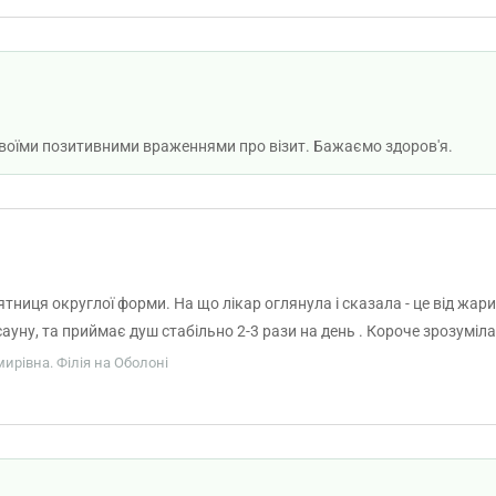
 своїми позитивними враженнями про візит. Бажаємо здоров'я.
ʼятниця округлої форми. На що лікар оглянула і сказала - це від жар
сауну, та приймає душ стабільно 2-3 рази на день . Короче зрозуміла
мирівна. Філія на Оболоні