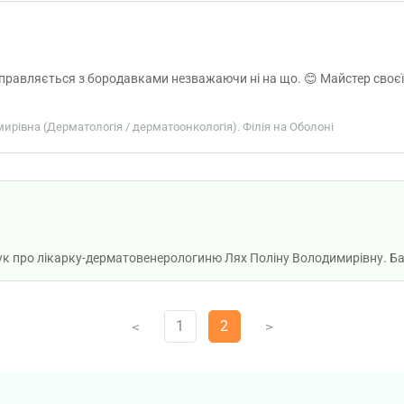
справляється з бородавками незважаючи ні на що. 😊 Майстер своєї
мирівна (Дерматологія / дерматоонкологія). Філія на Оболоні
гук про лікарку-дерматовенерологиню Лях Поліну Володимирівну. Б
1
2
V
V