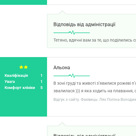
Відповідь від адміністрації
Тетяно, вдячні вам за те, що поділились
Альона
Кваліфікація
1
Увага
1
В зоні груді та животі зʼявилися рожеві п
Комфорт клініки
5
звалилася ))) я яка ходить на плавання, 
це я плачу ??? Це капець ребята
Відгук з сайту. Фахівець: Лях Поліна Володи