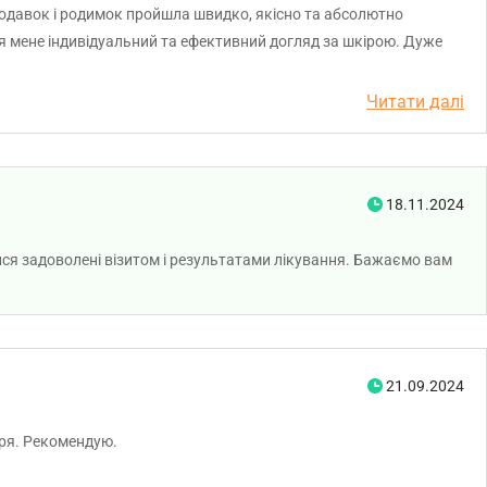
родавок і родимок пройшла швидко, якісно та абсолютно
ля мене індивідуальний та ефективний догляд за шкірою. Дуже
кованого спеціаліста!
Читати далі
18.11.2024
ися задоволені візитом і результатами лікування. Бажаємо вам
21.09.2024
аря. Рекомендую.