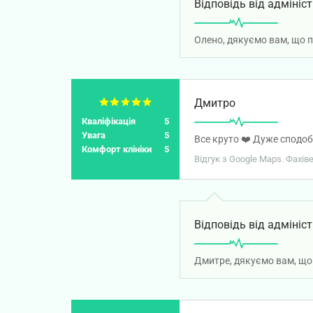
Відповідь від адмініст
Олено, дякуємо вам, що 
Дмитро
Кваліфікація
5
Увага
5
Все круто ❤️ Дуже сподоб
Комфорт клініки
5
Відгук з Google Maps. Фахі
Відповідь від адмініст
Дмитре, дякуємо вам, що