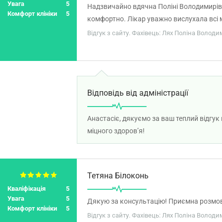
Увага
5
Надзвичайно вдячна Поліні Володимирівн
Комфорт клініки
5
комфортно. Лікар уважно вислухала всі м
приємно відчувати турботу і бачити резу
Відгук з сайту. Фахівець: Лях Поліна Володи
Відповідь від адміністрації
Анастасіє, дякуємо за ваш теплий відгук
міцного здоров’я!
Тетяна Білоконь
Кваліфікація
5
Увага
5
Дякую за консультацію! Приємна розмова
Комфорт клініки
5
Відгук з сайту. Фахівець: Лях Поліна Володи