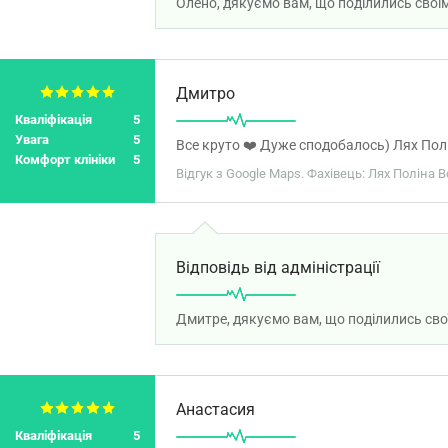
Олено, дякуємо вам, що поділились свої
Дмитро
Кваліфікація
5
Увага
5
Все круто ❤️ Дуже сподобалось) Лях Пол
Комфорт клініки
5
Відгук з Google Maps. Фахівець: Лях Поліна 
Відповідь від адміністрації
Дмитре, дякуємо вам, що поділились сво
Анастасия
Кваліфікація
5