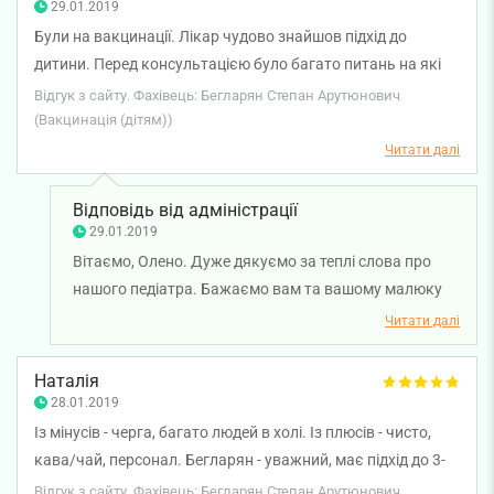
29.01.2019
Були на вакцинації. Лікар чудово знайшов підхід до
дитини. Перед консультацією було багато питань на які
Степан Арутюновіч охоче і доступно відповів! Величезне
Відгук з сайту. Фахівець: Бегларян Степан Арутюнович
спасибі!
(Вакцинація (дітям))
Читати далі
Відповідь від адміністрації
29.01.2019
Вітаємо, Олено. Дуже дякуємо за теплі слова про
нашого педіатра. Бажаємо вам та вашому малюку
міцного здоров'я!
Читати далі
Наталія
28.01.2019
Із мінусів - черга, багато людей в холі. Із плюсів - чисто,
кава/чай, персонал. Бегларян - уважний, має підхід до 3-
річної дитини. Дуже задоволена проведенням вакцинації
Відгук з сайту. Фахівець: Бегларян Степан Арутюнович