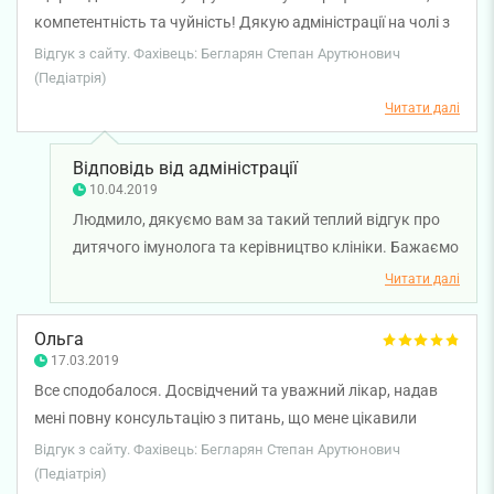
компетентність та чуйність! Дякую адміністрації на чолі з
Оленою Григорівною за турботливе колегіальне
Відгук з сайту. Фахівець: Бегларян Степан Арутюнович
ставлення до співробітників!
(Педіатрія)
Читати далі
Відповідь від адміністрації
10.04.2019
Людмило, дякуємо вам за такий теплий відгук про
дитячого імунолога та керівництво клініки. Бажаємо
вам і вашій дитині міцного здоров'я!
Читати далі
Ольга
17.03.2019
Все сподобалося. Досвідчений та уважний лікар, надав
мені повну консультацію з питань, що мене цікавили
(Бегларян С. А).
Відгук з сайту. Фахівець: Бегларян Степан Арутюнович
(Педіатрія)