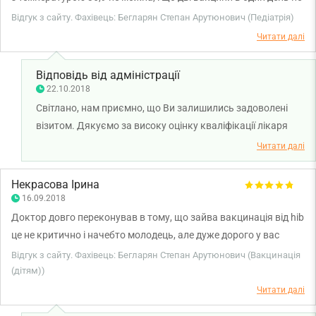
можна. Знайшла Степана Арутюновича Бегларяна через його
Відгук з сайту. Фахівець: Бегларян Степан Арутюнович (Педіатрія)
сайт, прийшла на прийом. Без проблем ввели обидві вакцини.
Читати далі
Спасибі за прийом і компетентного лікаря в питаннях
вакцинації. Він навіть знає, де є помилки в українських
Відповідь від адміністрації
нормативах по щеплення, і що робити з нашим збитим
22.10.2018
календарем вакцинації. Будемо звертатися до лікаря ще.
Світлано, нам приємно, що Ви залишились задоволені
візитом. Дякуємо за високу оцінку кваліфікації лікаря
Бегларяна Степана Арутюновича! Бажаємо Вам та Вашій
Читати далі
родині міцного здоров'я!
Некрасова Ірина
16.09.2018
Доктор довго переконував в тому, що зайва вакцинація від hib
це не критично і начебто молодець, але дуже дорого у вас
гексаксім! На двох дітей переплатити 2000 Грн це як то не дуже
Відгук з сайту. Фахівець: Бегларян Степан Арутюнович (Вакцинація
гарно.
(дітям))
Читати далі