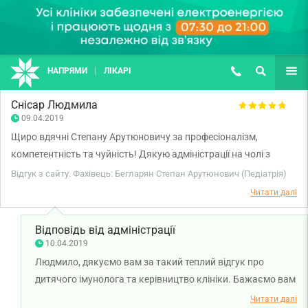
НАПРЯМИ
ЛІКАРІ
(067) 127-03-03
ПОШУК
ЩЕ
Снісар Людмила
09.04.2019
Щиро вдячні Степану Арутюновичу за професіоналізм,
компетентність та чуйність! Дякую адміністрації на чолі з
Оленою Григорівною за турботливе колегіальне ставлення до
Відгук з сайту. Фахівець: Бегларян Степан Арутюнович (Педіатрія)
співробітників!
Читати далі
Відповідь від адміністрації
10.04.2019
Людмило, дякуємо вам за такий теплий відгук про
дитячого імунолога та керівництво клініки. Бажаємо вам
і вашій дитині міцного здоров'я!
Читати далі