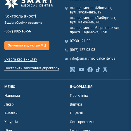
станція метро «Мінська»,
вул. Лук'яненка, 19
Контроль якості
станція метро «Либідська»,
вул. Маккейна, 7-Б
Відділ обробки звернень
станція метро «Чернігівська»,
(067) 802-16-56
просп. Каденюка, 17-В
07:30 - 21:00
Залишити відгук про МЦ
(067) 127-03-03
info@smartmedicalcenter.ua
Скарга керівництву
Поставити запитання директору
МЕНЮ
ІНФОРМАЦІЯ
Напрями
Про клініку
Лікарі
Відгуки
Аналізи
Ліцензії
Хірургія
Соц. програми
Ціни
Інтернатура