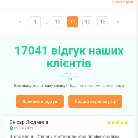
Читати далі
соціальні програми) та на рецепції (куточок споживача).
Приносимо вибачення за незручності, якщо такі мали
місце. Наш представник служби контролю якості
1
…
10
11
12
13
V
V
найближчими днями зв‘яжеться з Вами, щоб
врегулювати питання, які залишилися.
17041 відгук наших
клієнтів
Вже відвідували нашу клініку? Поділіться своїми враженнями
Залишити відгук
Скарга керівництву
Снісар Людмила
09.04.2019
Щиро вдячні Степану Арутюновичу за професіоналізм,