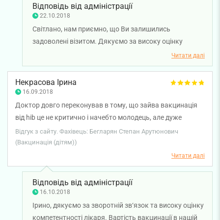
українських нормативах по щеплення, і що робити з
Відповідь від адміністрації
нашим збитим календарем вакцинації. Будемо звертатися
22.10.2018
до лікаря ще.
Світлано, нам приємно, що Ви залишились
задоволені візитом. Дякуємо за високу оцінку
кваліфікації лікаря Бегларяна Степана Арутюновича!
Читати далі
Бажаємо Вам та Вашій родині міцного здоров'я!
Некрасова Ірина
16.09.2018
Доктор довго переконував в тому, що зайва вакцинація
від hib це не критично і начебто молодець, але дуже
дорого у вас гексаксім! На двох дітей переплатити 2000
Відгук з сайту. Фахівець: Бегларян Степан Арутюнович
Грн це як то не дуже гарно.
(Вакцинація (дітям))
Читати далі
Відповідь від адміністрації
16.10.2018
Ірино, дякуємо за зворотній зв‘язок та високу оцінку
компетентності лікаря. Вартість вакцинації в нашій