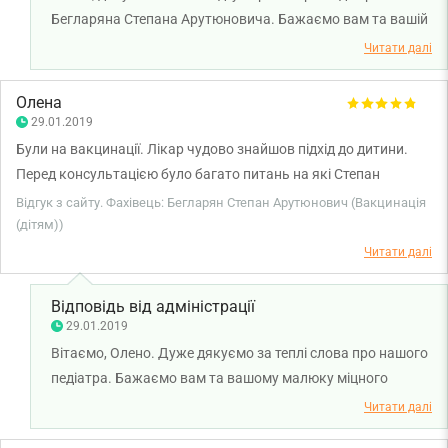
Бегларяна Степана Арутюновича. Бажаємо вам та вашій
дитині міцного здоров'я!
Читати далі
Олена
29.01.2019
Були на вакцинації. Лікар чудово знайшов підхід до дитини.
Перед консультацією було багато питань на які Степан
Арутюновіч охоче і доступно відповів! Величезне спасибі!
Відгук з сайту. Фахівець: Бегларян Степан Арутюнович (Вакцинація
(дітям))
Читати далі
Відповідь від адміністрації
29.01.2019
Вітаємо, Олено. Дуже дякуємо за теплі слова про нашого
педіатра. Бажаємо вам та вашому малюку міцного
здоров'я!
Читати далі