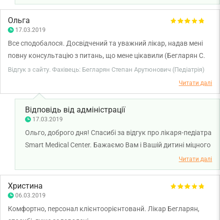
Ольга
17.03.2019
Все сподобалося. Досвідчений та уважний лікар, надав мені
повну консультацію з питань, що мене цікавили (Бегларян С.
А).
Відгук з сайту. Фахівець: Бегларян Степан Арутюнович (Педіатрія)
Читати далі
Відповідь від адміністрації
17.03.2019
Ольго, доброго дня! Спасибі за відгук про лікаря-педіатра
Smart Medical Center. Бажаємо Вам і Вашій дитині міцного
здоров'я.
Читати далі
Христина
06.03.2019
Комфортно, персонал клієнтоорієнтованй. Лікар Бегларян,