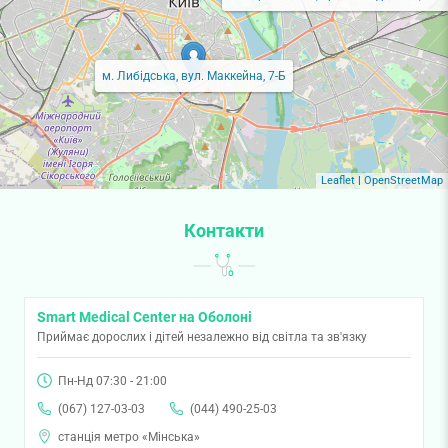
м. Либідська, вул. Маккейна, 7-Б
Leaflet
|
OpenStreetMap
Контакти
Smart Medical Center на Оболоні
Приймає дорослих і дітей незалежно від світла та зв'язку
Пн-Нд 07:30 - 21:00
(067) 127-03-03
(044) 490-25-03
станція метро «Мінська»