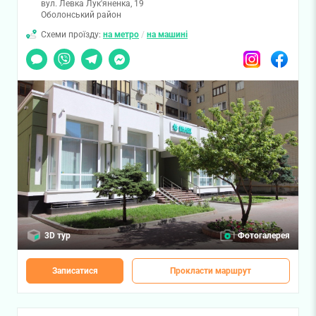
вул. Левка Лук'яненка, 19
Оболонський район
Схеми проїзду:
на метро
/
на машині
Чат
Viber
Telegram
Messenger
Instagram
Facebook
3D тур
Фотогалерея
Записатися
Прокласти маршрут