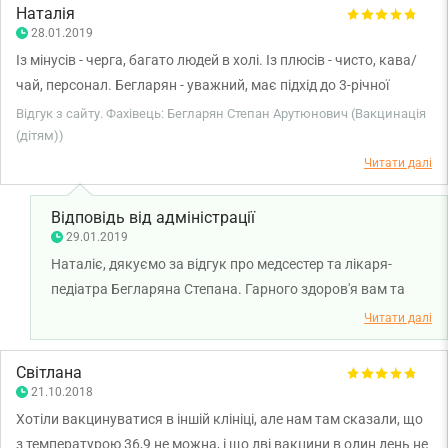
Наталія
28.01.2019
Із мінусів - черга, багато людей в холі. Із плюсів - чисто, кава/
чай, персонал. Бегларян - уважний, має підхід до 3-річної
дитини. Дуже задоволена проведенням вакцинації
Відгук з сайту. Фахівець: Бегларян Степан Арутюнович (Вакцинація
Степаненко, Вірової і Вишневської.
(дітям))
Читати далі
Відповідь від адміністрації
29.01.2019
Наталіє, дякуємо за відгук про медсестер та лікаря-
педіатра Бегларяна Степана. Гарного здоров'я вам та
вашому малюку.
Читати далі
Світлана
21.10.2018
Хотіли вакцинуватися в іншій клініці, але нам там сказали, що
з температурою 36,9 не можна, і що дві вакцини в один день не