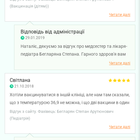
Степаненко, Вірової і Вишневської.
(Вакцинація (дітям))
Читати далі
Відповідь від адміністрації
29.01.2019
Наталіє, дякуємо за відгук про медсестер та лікаря-
педіатра Бегларяна Степана. Гарного здоров'я вам
та вашому малюку.
Читати далі
Світлана
21.10.2018
Хотіли вакцинуватися в іншій клініці, але нам там сказали,
що з температурою 36,9 не можна, і що дві вакцини в один
день не можна. Знайшла Степана Арутюновича Бегларяна
Відгук з сайту. Фахівець: Бегларян Степан Арутюнович
через його сайт, прийшла на прийом. Без проблем ввели
(Педіатрія)
обидві вакцини. Спасибі за прийом і компетентного лікаря
Читати далі
в питаннях вакцинації. Він навіть знає, де є помилки в