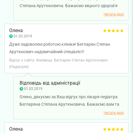
Степана Арутюновича. Бажаємо міцного здоров'я
Вам і Вашій дитині!
Читати далі
Олена
01.02.2019
Дуже задоволені роботою клініки! Бегларян Степан
Арутюнович надзвичайний спеціаліст!
Відгук з сайту. Фахівець: Бегларян Степан Арутюнович
(Педіатрія)
Відповідь від адміністрації
01.02.2019
Олено, дякуємо за Ваш відгук про лікаря-педіатра
Бегларяна Степана Арутюновича. Бажаємо вам та
вашій дитині міцного здоров'я!
Читати далі
Олена