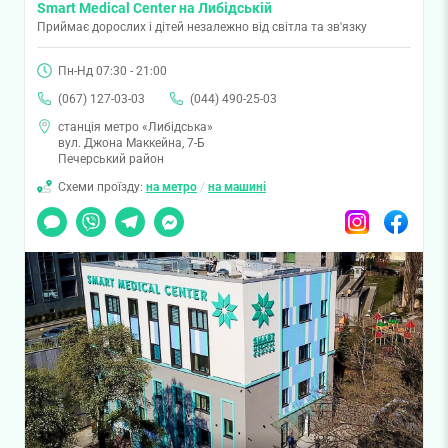
Smart Medical Center на Либідській
Приймає дорослих і дітей незалежно від світла та зв'язку
Пн-Нд 07:30 - 21:00
(067) 127-03-03
(044) 490-25-03
станція метро «Либідська»
вул. Джона Маккейна, 7-Б
Печерський район
Схеми проїзду:
на метро
/
на машині
Чат
Viber
Telegram
Messenger
Instagram
Facebook