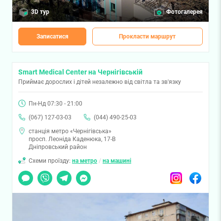
3D тур
Фотогалерея
Записатися
Прокласти маршрут
Smart Medical Center на Чернігівській
Приймає дорослих і дітей незалежно від світла та зв'язку
Пн-Нд 07:30 - 21:00
(067) 127-03-03
(044) 490-25-03
станція метро «Чернігівська»
просп. Леоніда Каденюка, 17-В
Дніпровський район
Схеми проїзду:
на метро
/
на машині
Чат
Viber
Telegram
Messenger
Instagram
Facebook