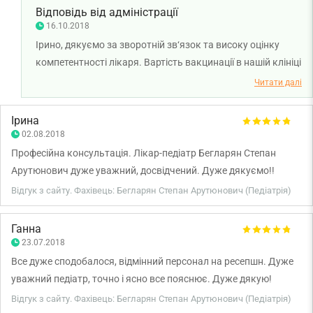
Відповідь від адміністрації
16.10.2018
Ірино, дякуємо за зворотній зв‘язок та високу оцінку
компетентності лікаря. Вартість вакцинації в нашій клініці
по різним вакцинам різна - як середня (іноді дещо вища)
Читати далі
ринкова ціна, так і нижча, ніж в інших клініках. Це
пов‘язано із вартістю закупівлі конкретної вакцини у
Ірина
кожній окремій поставці. Разом з тим, ми застосовуємо
02.08.2018
різні програми лояльності, які дозволяють заощадити
Професійна консультація. Лікар-педіатр Бегларян Степан
кошти, - 1) до нас можна прийти на вакцинацію з
Арутюнович дуже уважний, досвідчений. Дуже дякуємо!!
вакциною, купленою в аптеці (з наявністю документів та
Відгук з сайту. Фахівець: Бегларян Степан Арутюнович (Педіатрія)
в термосумці) і оплатити консультацію лікаря та ін‘єкцію
(450 грн); 2) ми знімаємо вартість консультації (400 грн) з
Ганна
другої вакцинації, якщо в один день вводяться дві
23.07.2018
вакцини; 3) ми надаємо знижку 10% на постійній основі
Все дуже сподобалося, відмінний персонал на ресепшн. Дуже
при обслуговуванні в клініці двох дітей з родини.
уважний педіатр, точно і ясно все пояснює. Дуже дякую!
Інформація про ці можливості викладена в прейскуранті
Відгук з сайту. Фахівець: Бегларян Степан Арутюнович (Педіатрія)
(розділ вакцинація), на сайті (розділ вакцинації та