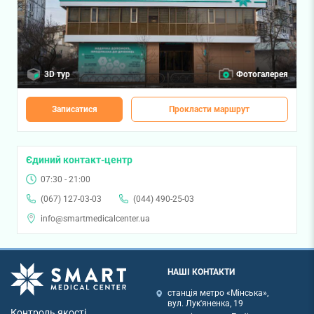
3D тур
Фотогалерея
Записатися
Прокласти маршрут
Єдиний контакт-центр
07:30 - 21:00
(067) 127-03-03
(044) 490-25-03
info@smartmedicalcenter.ua
НАШІ КОНТАКТИ
станція метро «Мінська»,
вул. Лук'яненка, 19
Контроль якості