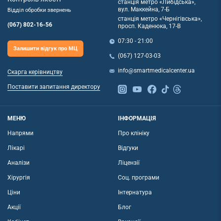
станція метро «Либідська»,
вул. Маккейна, 7-Б
Відділ обробки звернень
станція метро «Чернігівська»,
(067) 802-16-56
просп. Каденюка, 17-В
07:30 - 21:00
Залишити відгук про МЦ
(067) 127-03-03
info@smartmedicalcenter.ua
Скарга керівництву
Поставити запитання директору
МЕНЮ
ІНФОРМАЦІЯ
Напрями
Про клініку
Лікарі
Відгуки
Аналізи
Ліцензії
Хірургія
Соц. програми
Ціни
Інтернатура
Акції
Блог