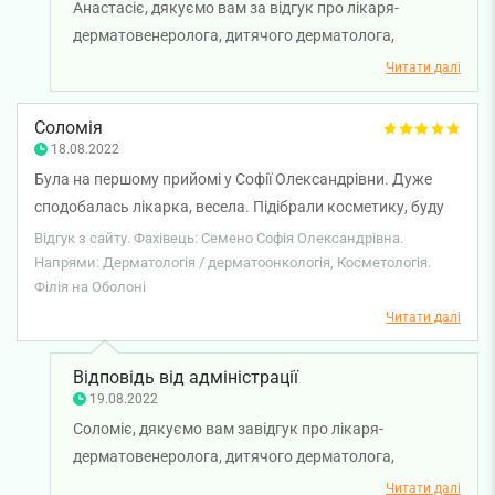
Анастасіє, дякуємо вам за відгук про лікаря-
дерматовенеролога, дитячого дерматолога,
трихолога, косметолога Семено Софію
Читати далі
Олександрівну. Бажаємо вам міцного здоров'я та
всього найкращого!
Соломія
18.08.2022
Була на першому прийомі у Софії Олександрівни. Дуже
сподобалась лікарка, весела. Підібрали косметику, буду
пробувати))
Відгук з сайту. Фахівець: Семено Софія Олександрівна.
Напрями: Дерматологія / дерматоонкологія, Косметологія.
Філія на Оболоні
Читати далі
Відповідь від адміністрації
19.08.2022
Соломіє, дякуємо вам завідгук про лікаря-
дерматовенеролога, дитячого дерматолога,
трихолога, косметолога Семено Софію
Читати далі