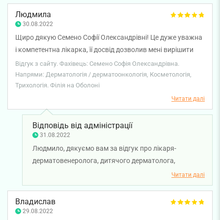
всього найкращого!
Людмила
30.08.2022
Щиро дякую Семено Софії Олександрівні! Це дуже уважна
і компетентна лікарка, її досвід дозволив мені вирішити
надзвичайно важку проблему. Її увага та бажання
Відгук з сайту. Фахівець: Семено Софія Олександрівна.
допомогти зробили процес лікування легким та
Напрями: Дерматологія / дерматоонкологія, Косметологія,
Трихологія. Філія на Оболоні
результативним. Дякую, Софіє Олександрівно!
Читати далі
Відповідь від адміністрації
31.08.2022
Людмило, дякуємо вам за відгук про лікаря-
дерматовенеролога, дитячого дерматолога,
трихолога, косметолога Семено Софію
Читати далі
Олександрівну. Бажаємо вам міцного здоров'я та
всього найкращого!
Владислав
29.08.2022