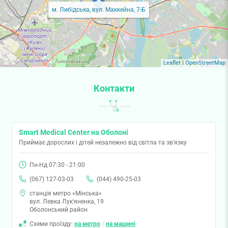
м. Либідська, вул. Маккейна, 7-Б
Leaflet
|
OpenStreetMap
Контакти
Smart Medical Center на Оболоні
Приймає дорослих і дітей незалежно від світла та зв'язку
Пн-Нд 07:30 - 21:00
(067) 127-03-03
(044) 490-25-03
станція метро «Мінська»
вул. Левка Лук'яненка, 19
Оболонський район
Схеми проїзду:
на метро
/
на машині