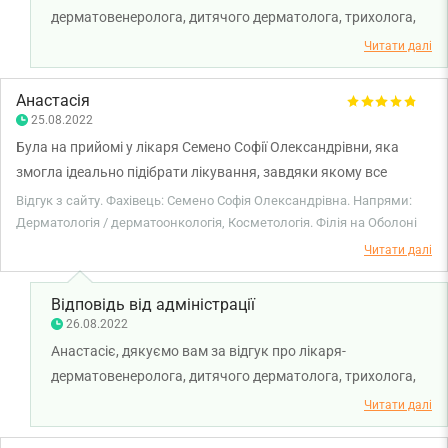
дерматовенеролога, дитячого дерматолога, трихолога,
косметолога Семено Софію Олександрівну. Бажаємо
Читати далі
міцного здоров'я та всього найкращого!
Анастасія
25.08.2022
Була на прийомі у лікаря Семено Софії Олександрівни, яка
змогла ідеально підібрати лікування, завдяки якому все
вилікували. Вона чудовий спеціаліст, який знає свою справу.
Відгук з сайту. Фахівець: Семено Софія Олександрівна. Напрями:
Дуже привітна та весела. Дякую за чудову допомогу у
Дерматологія / дерматоонкологія, Косметологія. Філія на Оболоні
вирішенні мого питання.
Читати далі
Відповідь від адміністрації
26.08.2022
Анастасіє, дякуємо вам за відгук про лікаря-
дерматовенеролога, дитячого дерматолога, трихолога,
косметолога Семено Софію Олександрівну. Бажаємо вам
Читати далі
міцного здоров'я та всього найкращого!