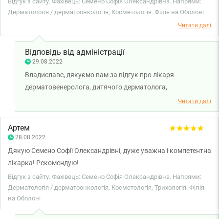
Відгук з сайту. Фахівець: Семено Софія Олександрівна. Напрями:
зробила видалення, все пройшло досить швидко і безболісно,
Дерматологія / дерматоонкологія, Косметологія. Філія на Оболоні
потім надала у друкованому вигляді рекомендації по догляду.
Читати далі
Клініка і лікар справили позитивне враження)
Відповідь від адміністрації
29.08.2022
Владиславе, дякуємо вам за відгук про лікаря-
дерматовенеролога, дитячого дерматолога,
косметолога, трихолога Семено Софію Олександрівну.
Читати далі
Бажаємо вам міцного здоров'я!
Артем
28.08.2022
Дякую Семено Софії Олександрівні, дуже уважна і компетентна
лікарка! Рекомендую!
Відгук з сайту. Фахівець: Семено Софія Олександрівна. Напрями:
Дерматологія / дерматоонкологія, Косметологія, Трихологія. Філія
на Оболоні