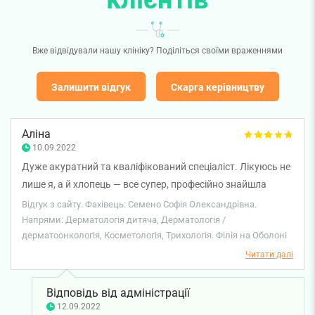
Вже відвідували нашу клініку? Поділіться своїми враженнями
Залишити відгук
Скарга керівництву
Аліна
10.09.2022
Дуже акуратний та кваліфікований спеціаліст. Лікуюсь не
лише я, а й хлопець — все супер, професійно знайшла
проблему, докладно розповіла, як лікувати.
Відгук з сайту. Фахівець: Семено Софія Олександрівна.
Напрями: Дерматологія дитяча, Дерматологія /
дерматоонкологія, Косметологія, Трихологія. Філія на Оболоні
Читати далі
Відповідь від адміністрації
12.09.2022