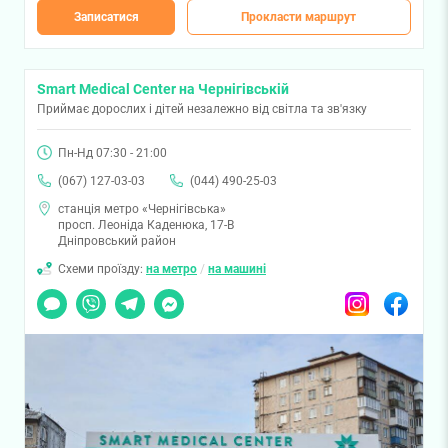
Записатися
Прокласти маршрут
Smart Medical Center на Чернігівській
Приймає дорослих і дітей незалежно від світла та зв'язку
Пн-Нд 07:30 - 21:00
(067) 127-03-03
(044) 490-25-03
станція метро «Чернігівська»
просп. Леоніда Каденюка, 17-В
Дніпровський район
Схеми проїзду:
на метро
/
на машині
Чат
Viber
Telegram
Messenger
Instagram
Facebook