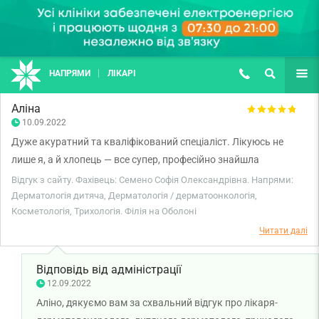
НАПРЯМИ
ЛІКАРІ
(067) 127-03-03
ПОШУК
ЩЕ
Аліна
10.09.2022
Дуже акуратний та кваліфікований спеціаліст. Лікуюсь не
лише я, а й хлопець — все супер, професійно знайшла
проблему, докладно розповіла, як лікувати.
Відгук з сайту. Фахівець: Семено Софія Олександрівна. Напрями:
Дерматологія дитяча, Дерматологія / дерматоонкологія,
Косметологія, Трихологія. Філія на Оболоні
Читати далі
Відповідь від адміністрації
12.09.2022
Аліно, дякуємо вам за схвальний відгук про лікаря-