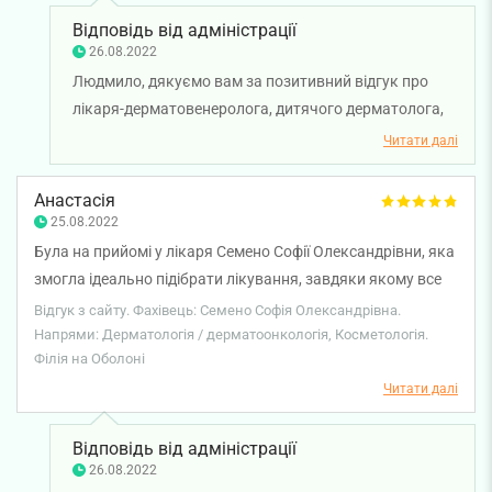
Відповідь від адміністрації
26.08.2022
Людмило, дякуємо вам за позитивний відгук про
лікаря-дерматовенеролога, дитячого дерматолога,
трихолога, косметолога Семено Софію
Читати далі
Олександрівну. Бажаємо міцного здоров'я та всього
найкращого!
Анастасія
25.08.2022
Була на прийомі у лікаря Семено Софії Олександрівни, яка
змогла ідеально підібрати лікування, завдяки якому все
вилікували. Вона чудовий спеціаліст, який знає свою
Відгук з сайту. Фахівець: Семено Софія Олександрівна.
справу. Дуже привітна та весела. Дякую за чудову
Напрями: Дерматологія / дерматоонкологія, Косметологія.
Філія на Оболоні
допомогу у вирішенні мого питання.
Читати далі
Відповідь від адміністрації
26.08.2022