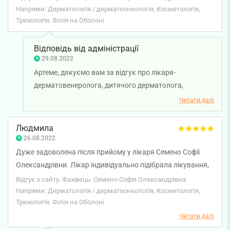
Напрями: Дерматологія / дерматоонкологія, Косметологія,
Трихологія. Філія на Оболоні
Відповідь від адміністрації
29.08.2022
Артеме, дякуємо вам за відгук про лікаря-
дерматовенеролога, дитячого дерматолога,
трихолога, косметолога Семено Софію
Читати далі
Олександрівну. Бажаємо вам міцного здоров'я!
Людмила
26.08.2022
Дуже задоволена після прийому у лікаря Семено Софії
Олександрівни. Лікар індивідуально підібрала лікування,
яке допомогло за тиждень. Надала необхідний супровід
Відгук з сайту. Фахівець: Семено Софія Олександрівна.
під час лікування. Це дійсно професіонал своєї справи,
Напрями: Дерматологія / дерматоонкологія, Косметологія,
Трихологія. Філія на Оболоні
чудова людина, все чітко і зрозуміло пояснює, на всі
запитання дає зрозумілі відповіді. Дякую вам, Софіє
Читати далі
Олександрівно! Ви чудовий лікар!