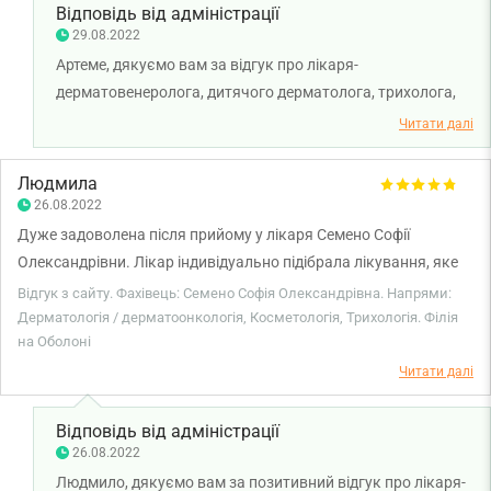
Відповідь від адміністрації
29.08.2022
Артеме, дякуємо вам за відгук про лікаря-
дерматовенеролога, дитячого дерматолога, трихолога,
косметолога Семено Софію Олександрівну. Бажаємо вам
Читати далі
міцного здоров'я!
Людмила
26.08.2022
Дуже задоволена після прийому у лікаря Семено Софії
Олександрівни. Лікар індивідуально підібрала лікування, яке
допомогло за тиждень. Надала необхідний супровід під час
Відгук з сайту. Фахівець: Семено Софія Олександрівна. Напрями:
лікування. Це дійсно професіонал своєї справи, чудова
Дерматологія / дерматоонкологія, Косметологія, Трихологія. Філія
на Оболоні
людина, все чітко і зрозуміло пояснює, на всі запитання дає
зрозумілі відповіді. Дякую вам, Софіє Олександрівно! Ви
Читати далі
чудовий лікар!
Відповідь від адміністрації
26.08.2022
Людмило, дякуємо вам за позитивний відгук про лікаря-