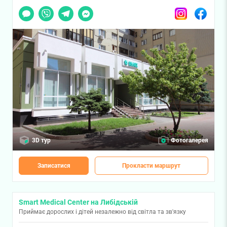
Чат
Viber
Telegram
Messenger
Instagram
Facebook
3D тур
Фотогалерея
Записатися
Прокласти маршрут
Smart Medical Center на Либідській
Приймає дорослих і дітей незалежно від світла та зв'язку