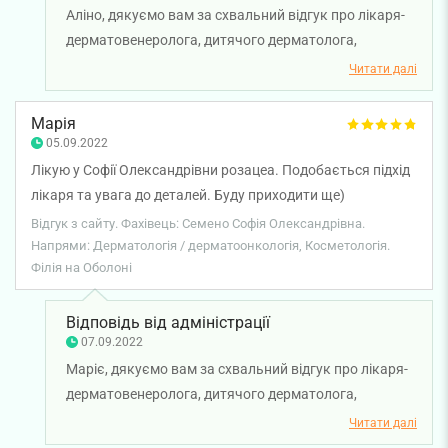
Аліно, дякуємо вам за схвальний відгук про лікаря-
дерматовенеролога, дитячого дерматолога,
трихолога, косметолога Семено Софію
Читати далі
Олександрівну. Бажаємо вам міцного здоров'я!
Марія
05.09.2022
Лікую у Софії Олександрівни розацеа. Подобається підхід
лікаря та увага до деталей. Буду приходити ще)
Відгук з сайту. Фахівець: Семено Софія Олександрівна.
Напрями: Дерматологія / дерматоонкологія, Косметологія.
Філія на Оболоні
Відповідь від адміністрації
07.09.2022
Маріє, дякуємо вам за схвальний відгук про лікаря-
дерматовенеролога, дитячого дерматолога,
трихолога, косметолога Семено Софію
Читати далі
Олександрівну. Бажаємо вам міцного здоров'я та