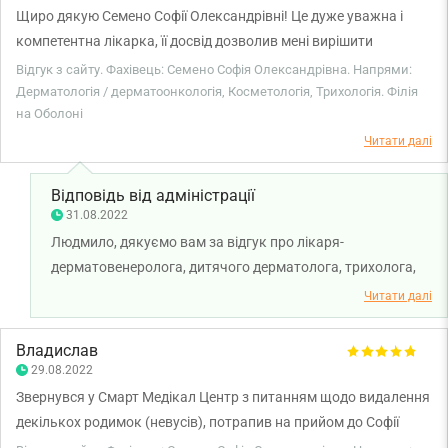
Щиро дякую Семено Софії Олександрівні! Це дуже уважна і
компетентна лікарка, її досвід дозволив мені вирішити
надзвичайно важку проблему. Її увага та бажання допомогти
Відгук з сайту. Фахівець: Семено Софія Олександрівна. Напрями:
зробили процес лікування легким та результативним. Дякую,
Дерматологія / дерматоонкологія, Косметологія, Трихологія. Філія
на Оболоні
Софіє Олександрівно!
Читати далі
Відповідь від адміністрації
31.08.2022
Людмило, дякуємо вам за відгук про лікаря-
дерматовенеролога, дитячого дерматолога, трихолога,
косметолога Семено Софію Олександрівну. Бажаємо вам
Читати далі
міцного здоров'я та всього найкращого!
Владислав
29.08.2022
Звернувся у Смарт Медікал Центр з питанням щодо видалення
декількох родимок (невусів), потрапив на прийом до Софії
Олександрівни. Спочатку була консультація, а через пару днів