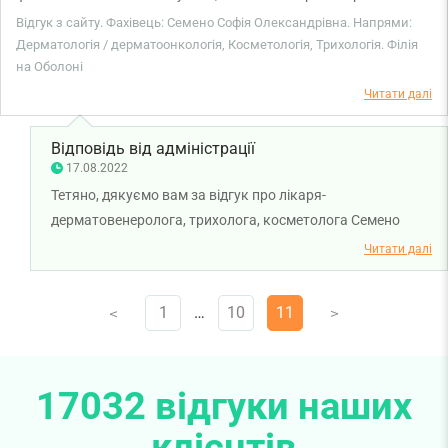
призначенні отримала дуже реалістичну схему лікування з
Відгук з сайту. Фахівець: Семено Софія Олександрівна. Напрями:
доступними ліками. Лікарка з почуттям гумору, привітна.
Дерматологія / дерматоонкологія, Косметологія, Трихологія. Філія
на Оболоні
Прийомом дуже задоволена. Через місяць з'явлюсь вдруге,
щоб відстежити динаміку. Дякую!
Читати далі
Відповідь від адміністрації
17.08.2022
Тетяно, дякуємо вам за відгук про лікаря-
дерматовенеролога, трихолога, косметолога Семено
Софію Олександрівну. Бажаємо вам міцного здоров'я!
Читати далі
1
…
10
11
V
V
17032 відгуки наших
клієнтів