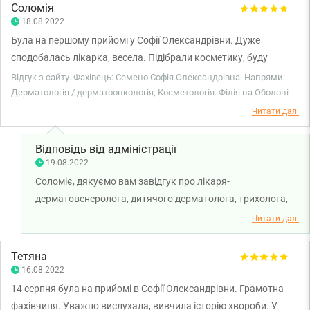
Соломія
18.08.2022
Була на першому прийомі у Софії Олександрівни. Дуже
сподобалась лікарка, весела. Підібрали косметику, буду
пробувати))
Відгук з сайту. Фахівець: Семено Софія Олександрівна. Напрями:
Дерматологія / дерматоонкологія, Косметологія. Філія на Оболоні
Читати далі
Відповідь від адміністрації
19.08.2022
Соломіє, дякуємо вам завідгук про лікаря-
дерматовенеролога, дитячого дерматолога, трихолога,
косметолога Семено Софію Олександрівну. Бажаємо вам
Читати далі
міцного здоров'я та всього найкращого!
Тетяна
16.08.2022
14 серпня була на прийомі в Софії Олександрівни. Грамотна
фахівчиня. Уважно вислухала, вивчила історію хвороби. У