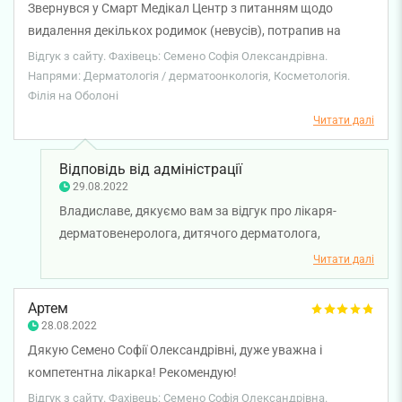
Звернувся у Смарт Медікал Центр з питанням щодо
видалення декількох родимок (невусів), потрапив на
прийом до Софії Олександрівни. Спочатку була
Відгук з сайту. Фахівець: Семено Софія Олександрівна.
консультація, а через пару днів зробила видалення, все
Напрями: Дерматологія / дерматоонкологія, Косметологія.
Філія на Оболоні
пройшло досить швидко і безболісно, потім надала у
друкованому вигляді рекомендації по догляду. Клініка і
Читати далі
лікар справили позитивне враження)
Відповідь від адміністрації
29.08.2022
Владиславе, дякуємо вам за відгук про лікаря-
дерматовенеролога, дитячого дерматолога,
косметолога, трихолога Семено Софію
Читати далі
Олександрівну. Бажаємо вам міцного здоров'я!
Артем
28.08.2022
Дякую Семено Софії Олександрівні, дуже уважна і
компетентна лікарка! Рекомендую!
Відгук з сайту. Фахівець: Семено Софія Олександрівна.