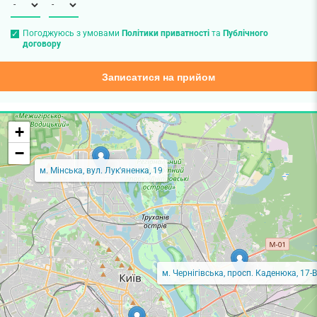
Погоджуюсь з умовами
Політики приватності
та
Публічного
договору
Записатися на прийом
+
−
м. Мінська, вул. Лук'яненка, 19
м. Чернігівська, просп. Каденюка, 17-В