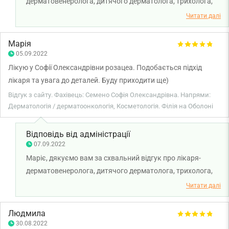
дерматовенеролога, дитячого дерматолога, трихолога,
косметолога Семено Софію Олександрівну. Бажаємо вам
Читати далі
міцного здоров'я!
Марія
05.09.2022
Лікую у Софії Олександрівни розацеа. Подобається підхід
лікаря та увага до деталей. Буду приходити ще)
Відгук з сайту. Фахівець: Семено Софія Олександрівна. Напрями:
Дерматологія / дерматоонкологія, Косметологія. Філія на Оболоні
Відповідь від адміністрації
07.09.2022
Маріє, дякуємо вам за схвальний відгук про лікаря-
дерматовенеролога, дитячого дерматолога, трихолога,
косметолога Семено Софію Олександрівну. Бажаємо вам
Читати далі
міцного здоров'я та всього найкращого!
Людмила
30.08.2022