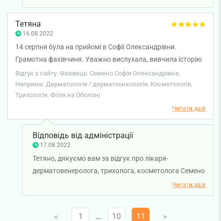
Олександрівну. Бажаємо вам міцного здоров'я та
всього найкращого!
Тетяна
16.08.2022
14 серпня була на прийомі в Софії Олександрівни.
Грамотна фахівчиня. Уважно вислухала, вивчила історію
хвороби. У призначенні отримала дуже реалістичну схему
Відгук з сайту. Фахівець: Семено Софія Олександрівна.
лікування з доступними ліками. Лікарка з почуттям
Напрями: Дерматологія / дерматоонкологія, Косметологія,
Трихологія. Філія на Оболоні
гумору, привітна. Прийомом дуже задоволена. Через
місяць з'явлюсь вдруге, щоб відстежити динаміку. Дякую!
Читати далі
Відповідь від адміністрації
17.08.2022
Тетяно, дякуємо вам за відгук про лікаря-
дерматовенеролога, трихолога, косметолога Семено
Софію Олександрівну. Бажаємо вам міцного
Читати далі
здоров'я!
1
…
10
11
V
V