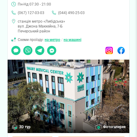
Пн-Нд 07:30 - 21:00
(067) 127-03-03
(044) 490-25-03
станція метро «Либідська»
вул. Джона Маккейна, 7-Б
Печерський район
Схеми проїзду:
на метро
/
на машині
Чат
Viber
Telegram
Messenger
Instagram
Facebook
3D тур
Фотогалерея