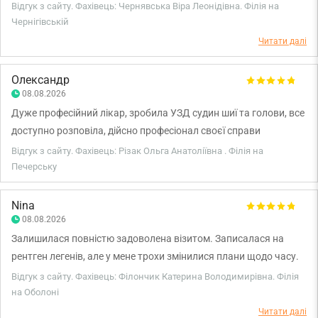
захворювання, розглянула і роз'яснила результати аналізів та
Відгук з сайту. Фахівець: Чернявська Віра Леонідівна. Філія на
апаратних досліджень і необхідність та зміст лікувальних
Чернігівській
призначень, що для мене було дуже важливим. Дуже спокійна,
Читати далі
доброзичлива манера спілкування, прагнення відповісти на
всі запитання.Чудовий лікар, дуже рекомендую.
Олександр
08.08.2026
Дуже професійний лікар, зробила УЗД судин шиї та голови, все
доступно розповіла, дійсно професіонал своєї справи
Відгук з сайту. Фахівець: Різак Ольга Анатоліївна . Філія на
Печерську
Nina
08.08.2026
Залишилася повністю задоволена візитом. Записалася на
рентген легенів, але у мене трохи змінилися плани щодо часу.
Без проблем була принята раніше, день у день. Пані лікарка
Відгук з сайту. Фахівець: Філончик Катерина Володимирівна. Філія
уважна, чемна, позитивна. Дякую за відмінне обслуговування.
на Оболоні
Читати далі