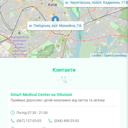
м. Чернігівська, просп. Каденюка, 17-В
м. Либідська, вул. Маккейна, 7-Б
Leaflet
|
OpenStreetMap
Контакти
Smart Medical Center на Оболоні
Приймає дорослих і дітей незалежно від світла та зв'язку
Пн-Нд 07:30 - 21:00
(067) 127-03-03
(044) 490-25-03