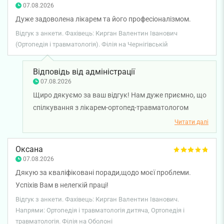
здоров’я!
07.08.2026
Дуже задоволена лікарем та його професіоналізмом.
Відгук з анкети. Фахівець: Кирган Валентин Іванович
(Ортопедія і травматологія). Філія на Чернігівській
Відповідь від адміністрації
07.08.2026
Щиро дякуємо за ваш відгук! Нам дуже приємно, що
спілкування з лікарем-ортопед-травматологом
Валентином Кирганом залишило позитивні
Читати далі
враження, а його професійний підхід викликав вашу
довіру. Бажаємо вам міцного здоров’я!
Оксана
07.08.2026
Дякую за кваліфіковані поради,щодо моєї проблеми.
Успіхів Вам в нелегкій праці!
Відгук з анкети. Фахівець: Кирган Валентин Іванович.
Напрями: Ортопедія і травматологія дитяча, Ортопедія і
травматологія. Філія на Оболоні