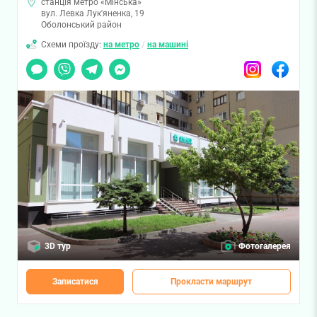
станція метро «Мінська»
вул. Левка Лук'яненка, 19
Оболонський район
Схеми проїзду:
на метро
/
на машині
Чат
Viber
Telegram
Messenger
Instagram
Facebook
3D тур
Фотогалерея
Записатися
Прокласти маршрут