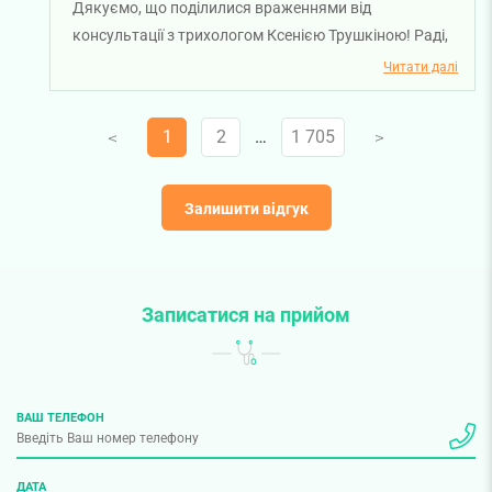
Дякуємо, що поділилися враженнями від
консультації з трихологом Ксенією Трушкіною! Раді,
що прийом був змістовним і допоміг отримати
Читати далі
необхідні рекомендації щодо подальшого лікування.
Бажаємо вам міцного здоров’я!
1
2
…
1 705
V
V
Залишити відгук
Записатися на прийом
ВАШ ТЕЛЕФОН
ДАТА