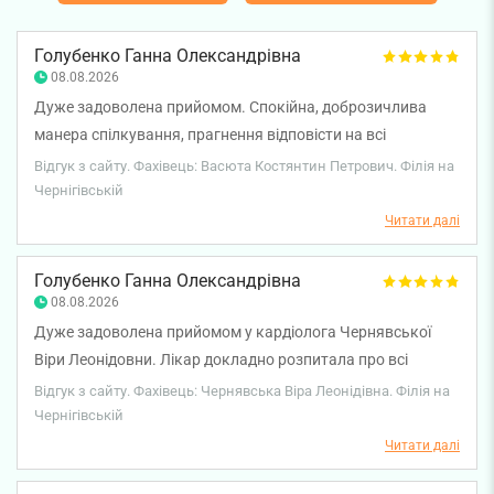
Голубенко Ганна Олександрівна
08.08.2026
Дуже задоволена прийомом. Спокійна, доброзичлива
манера спілкування, прагнення відповісти на всі
запитання. Гарний професійний лікар, дуже рекомендую.
Відгук з сайту. Фахівець: Васюта Костянтин Петрович. Філія на
Чернігівській
Читати далі
Голубенко Ганна Олександрівна
08.08.2026
Дуже задоволена прийомом у кардіолога Чернявської
Віри Леонідовни. Лікар докладно розпитала про всі
симптоми захворювання, розглянула і роз'яснила
Відгук з сайту. Фахівець: Чернявська Віра Леонідівна. Філія на
результати аналізів та апаратних досліджень і
Чернігівській
необхідність та зміст лікувальних призначень, що для
Читати далі
мене було дуже важливим. Дуже спокійна, доброзичлива