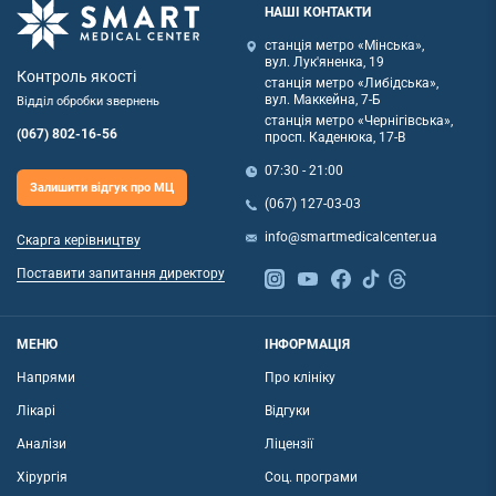
НАШІ КОНТАКТИ
станція метро «Мінська»,
вул. Лук'яненка, 19
Контроль якості
станція метро «Либідська»,
вул. Маккейна, 7-Б
Відділ обробки звернень
станція метро «Чернігівська»,
(067) 802-16-56
просп. Каденюка, 17-В
07:30 - 21:00
Залишити відгук про МЦ
(067) 127-03-03
info@smartmedicalcenter.ua
Скарга керівництву
Поставити запитання директору
МЕНЮ
ІНФОРМАЦІЯ
Напрями
Про клініку
Лікарі
Відгуки
Аналізи
Ліцензії
Хірургія
Соц. програми