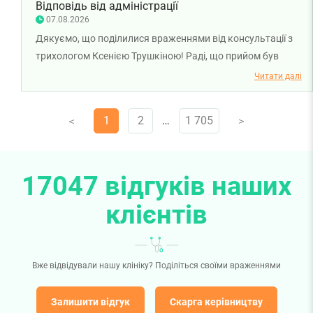
Відповідь від адміністрації
07.08.2026
Дякуємо, що поділилися враженнями від консультації з
трихологом Ксенією Трушкіною! Раді, що прийом був
змістовним і допоміг отримати необхідні рекомендації
Читати далі
щодо подальшого лікування. Бажаємо вам міцного
здоров’я!
1
2
…
1 705
V
V
17047 відгуків наших
клієнтів
Вже відвідували нашу клініку? Поділіться своїми враженнями
Залишити відгук
Скарга керівництву