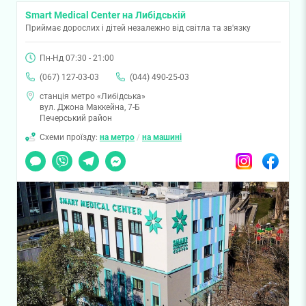
Smart Medical Center на Либідській
Приймає дорослих і дітей незалежно від світла та зв'язку
Пн-Нд 07:30 - 21:00
(067) 127-03-03
(044) 490-25-03
станція метро «Либідська»
вул. Джона Маккейна, 7-Б
Печерський район
Схеми проїзду:
на метро
/
на машині
Чат
Viber
Telegram
Messenger
Instagram
Facebook