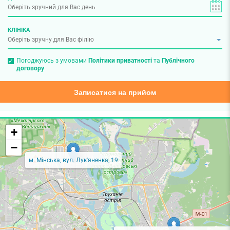
КЛІНІКА
Погоджуюсь з умовами
Політики приватності
та
Публічного
договору
Записатися на прийом
+
−
м. Мінська, вул. Лук'яненка, 19