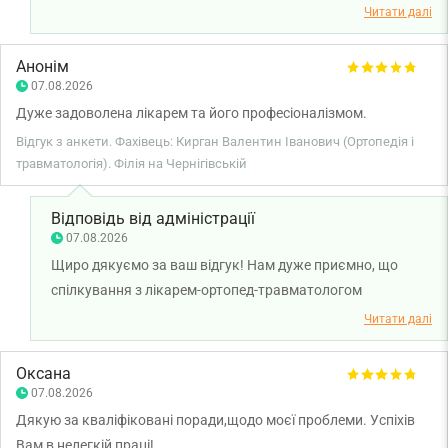
Валентином Кирганом ви отримали відповіді на свої
Читати далі
запитання, чіткий план подальших дій та необхідні
призначення. Бажаємо вам міцного здоров’я!
Анонім
07.08.2026
Дуже задоволена лікарем та його професіоналізмом.
Відгук з анкети. Фахівець: Кирган Валентин Іванович (Ортопедія і
травматологія). Філія на Чернігівській
Відповідь від адміністрації
07.08.2026
Щиро дякуємо за ваш відгук! Нам дуже приємно, що
спілкування з лікарем-ортопед-травматологом
Валентином Кирганом залишило позитивні враження, а
Читати далі
його професійний підхід викликав вашу довіру. Бажаємо
вам міцного здоров’я!
Оксана
07.08.2026
Дякую за кваліфіковані поради,щодо моєї проблеми. Успіхів
Вам в нелегкій праці!