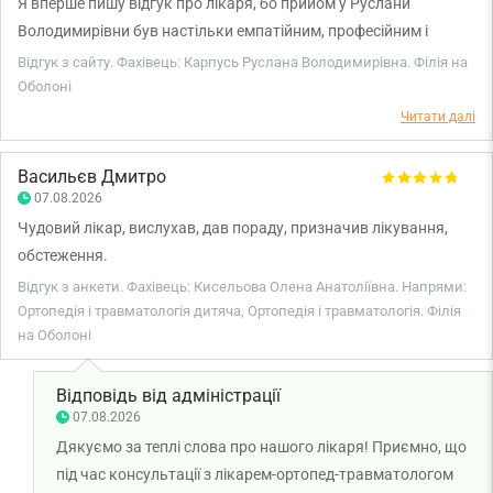
Я вперше пишу відгук про лікаря, бо прийом у Руслани
понад 1000$, та ніяк не прокоментували те що лікар собі
Володимирівни був настільки емпатійним, професійним і
дозволяє таке спілкування з пацієнтами. Тобто цей КАТ
спокійним, що я давно (мабуть ніколи) з таким не стикалась у
Відгук з сайту. Фахівець: Карпусь Руслана Володимирівна. Філія на
продовжить різати людей з закритими очима! БУДЬТЕ
лікарів. Прекрасна лікар, жінка і професіонал своєї справи.
Оболоні
ОБЕРЕЖНІ!!! І це вже не перший випадок не кваліфікованих
Вона дала мені класні рекомендації, і заспокоїла в моїй
Читати далі
лікарів у цій клініці. В них також працювала невропатолог, яка
ситуації.
відмовилась дивитись знімки МРТ бо повідомила що нічого в
Васильєв Дмитро
цьому не розуміє, також лікар узі, яка при огляді дає поради
07.08.2026
пацієнтам регулярно читати молитви, що дуже дивно.
Чудовий лікар, вислухав, дав пораду, призначив лікування,
обстеження.
Відгук з анкети. Фахівець: Кисельова Олена Анатоліївна. Напрями:
Ортопедія і травматологія дитяча, Ортопедія і травматологія. Філія
на Оболоні
Відповідь від адміністрації
07.08.2026
Дякуємо за теплі слова про нашого лікаря! Приємно, що
під час консультації з лікарем-ортопед-травматологом