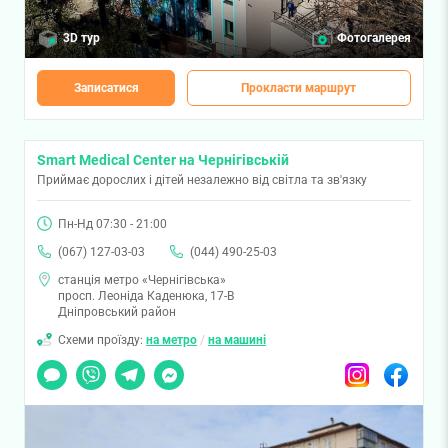
3D тур
Фотогалерея
Записатися
Прокласти маршрут
Smart Medical Center на Чернігівській
Приймає дорослих і дітей незалежно від світла та зв'язку
Пн-Нд 07:30 - 21:00
(067) 127-03-03
(044) 490-25-03
станція метро «Чернігівська»
просп. Леоніда Каденюка, 17-В
Дніпровський район
Схеми проїзду:
на метро
/
на машині
Чат
Viber
Telegram
Messenger
Instagram
Facebook