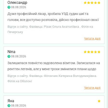
манера спілкування, прагнення відповісти на всі
Олександр
запитання.Чудовий лікар, дуже рекомендую.
08.08.2026
Дуже професійний лікар, зробила УЗД судин шиї та
голови, все доступно розповіла, дійсно професіонал своєї
справи
Відгук з сайту. Фахівець: Різак Ольга Анатоліївна . Філія на
Печерську
Читати далі
Nina
08.08.2026
Залишилася повністю задоволена візитом. Записалася на
рентген легенів, але у мене трохи змінилися плани щодо
часу. Без проблем була принята раніше, день у день. Пані
Відгук з сайту. Фахівець: Філончик Катерина Володимирівна.
лікарка уважна, чемна, позитивна. Дякую за відмінне
Філія на Оболоні
обслуговування.
Читати далі
Яна
08.08.2026