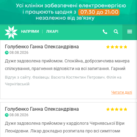
НАПРЯМИ
ЛІКАРІ
(067) 127-03-03
ПОШУК
ЩЕ
Голубенко Ганна Олександрівна
08.08.2026
Дуже задоволена прийомом. Спокійна, доброзичлива манера
спілкування, прагнення відповісти на всі запитання. Гарний
професійний лікар, дуже рекомендую.
Відгук з сайту. Фахівець: Васюта Костянтин Петрович. Філія на
Чернігівській
Читати далі
Голубенко Ганна Олександрівна
08.08.2026
Дуже задоволена прийомом у кардіолога Чернявської Віри
Леонідовни. Лікар докладно розпитала про всі симптоми