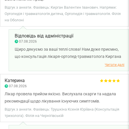
Відгук з анкети. Фахівець: Кирган Валентин Іванович. Напрями:
Ортопедія і травматологія дитяча, Ортопедія і травматологія. Філія
на Оболоні
Відповідь від адміністрації
07.08.2026
Щиро дякуємо за ваші теплі слова! Нам дуже приємно,
що консультація лікаря-ортопед-травматолога Киргана
Валентина була для вас корисною, а рекомендації лікаря
Читати далі
допомогли краще розібратися з вашою проблемою.
Дякуємо за побажання та бажаємо вам міцного
Катерина
здоров’я!
07.08.2026
Лікар провела прийом якісно. Вислухала скарги та надала
рекомендації щодо лікування існуючих симптомів.
Відгук з анкети. Фахівець: Трушкіна Ксенія Юріївна (Консультація
трихолога). Філія на Чернігівській