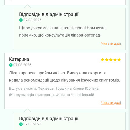
Відповідь від адміністрації
07.08.2026
Щиро дякуємо за ваші теплі слова! Нам дуже
приємно, що консультація лікаря-ортопед-
травматолога Киргана Валентина була для вас
Читати далі
корисною, а рекомендації лікаря допомогли краще
розібратися з вашою проблемою. Дякуємо за
Катерина
побажання та бажаємо вам міцного здоров’я!
07.08.2026
Лікар провела прийом якісно. Вислухала скарги та
надала рекомендації щодо лікування існуючих симптомів.
Відгук з анкети. Фахівець: Трушкіна Ксенія Юріївна
(Консультація трихолога). Філія на Чернігівській
Читати далі
Відповідь від адміністрації
07.08.2026