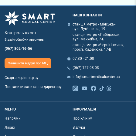
НАШІ КОНТАКТИ
станція метро «Мінська»,
вул. Лук'яненка, 19
Контроль якості
станція метро «Либідська»,
вул. Маккейна, 7-Б
Відділ обробки звернень
станція метро «Чернігівська»,
(067) 802-16-56
просп. Каденюка, 17-В
07:30 - 21:00
Залишити відгук про МЦ
(067) 127-03-03
info@smartmedicalcenter.ua
Скарга керівництву
Поставити запитання директору
МЕНЮ
ІНФОРМАЦІЯ
Напрями
Про клініку
Лікарі
Відгуки