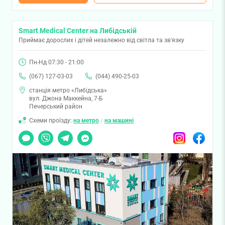
Smart Medical Center на Либідській
Приймає дорослих і дітей незалежно від світла та зв'язку
Пн-Нд 07:30 - 21:00
(067) 127-03-03
(044) 490-25-03
станція метро «Либідська»
вул. Джона Маккейна, 7-Б
Печерський район
Схеми проїзду:
на метро
/
на машині
Чат
Viber
Telegram
Messenger
Instagram
Facebook