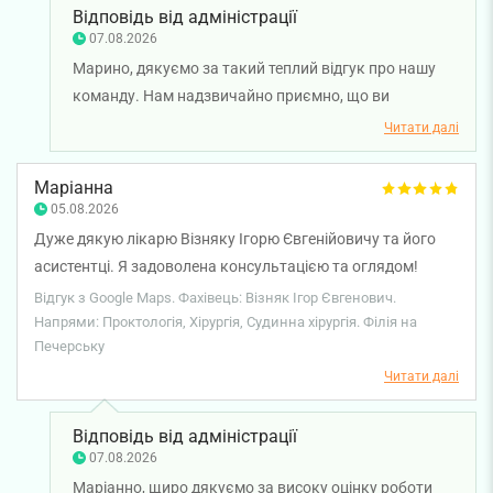
Відповідь від адміністрації
07.08.2026
Марино, дякуємо за такий теплий відгук про нашу
команду. Нам надзвичайно приємно, що ви
відзначили не лише професіоналізм працівників, а й
Читати далі
їхню уважність, людяність та турботливе ставлення.
Бажаємо вам міцного здоров’я!
Маріанна
05.08.2026
Дуже дякую лікарю Візняку Ігорю Євгенійовичу та його
асистентці. Я задоволена консультацією та оглядом!
Рекомендую
Відгук з Google Maps. Фахівець: Візняк Ігор Євгенович.
Напрями: Проктологія, Хірургія, Судинна хірургія. Філія на
Печерську
Читати далі
Відповідь від адміністрації
07.08.2026
Маріанно, щиро дякуємо за високу оцінку роботи