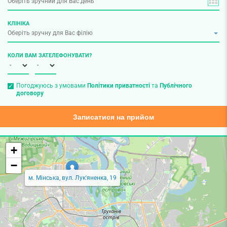
КЛІНІКА
КОЛИ ВАМ ЗАТЕЛЕФОНУВАТИ?
Погоджуюсь з умовами
Політики приватності
та
Публічного
договору
Записатися на прийом
+
−
м. Мінська, вул. Лук'яненка, 19