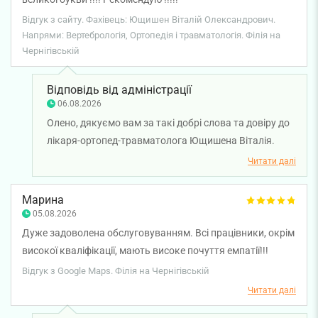
пацієнтів, яких неможливо ідентифікувати, можуть
Відгук з сайту. Фахівець: Ющишен Віталій Олександрович.
бути видалені. Ознайомитися з Політикою
Напрями: Вертебрологія, Ортопедія і травматологія. Філія на
приватності можна на сайті клініки:
Чернігівській
https://smartmedicalcenter.ua/privacy/. Будемо вдячні
за зворотний зв’язок та бажаємо вам міцного
Відповідь від адміністрації
здоров’я.
06.08.2026
Олено, дякуємо вам за такі добрі слова та довіру до
лікаря-ортопед-травматолога Ющишена Віталія.
Дуже раді, що ви задоволені візитом до лікаря.
Читати далі
Бажаємо вам міцного здоров'я!
Марина
05.08.2026
Дуже задоволена обслуговуванням. Всі працівники, окрім
високої кваліфікації, мають високе почуття емпатії!!!
Відгук з Google Maps. Філія на Чернігівській
Читати далі