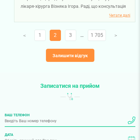
лікаря-хірурга Візняка Ігора. Раді, що консультація
та огляд залишили позитивні враження, а робота
Читати далі
лікаря й асистентки виправдала ваші очікування.
Бажаємо вам міцного здоров’я!
1
2
3
…
1 705
V
V
Залишити відгук
Записатися на прийом
ВАШ ТЕЛЕФОН
ДАТА