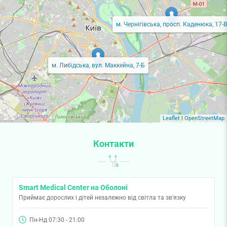
м. Чернігівська, просп. Каденюка, 17-В
м. Либідська, вул. Маккейна, 7-Б
Leaflet
|
OpenStreetMap
Контакти
Smart Medical Center на Оболоні
Приймає дорослих і дітей незалежно від світла та зв'язку
Пн-Нд 07:30 - 21:00