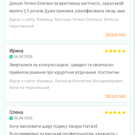
Дякую Тетяні Олегівні за врятовану вагітність ,зараз моїй
малечі 2,5 рочків.Дуже приємна ,кваліфікована лікар ,має
підхід до пацієнтів,ніякого дискомфорту.Була пару раз на
Відгук з сайту. Фахівець: Маслова Тетяна Олегівна. Філія на
прийомі завжди все розкаже ,поясне ,якісне лікування.
Чернігівській
Читати далі
Ирина
06.08.2026
Зверталися за консультацією , швидко та своечасно
прийняли рішення про хірургічне втручання. Костянтин
Володимирович дуже доступно все пояснював дитині не
Відгук з сайту. Фахівець: Латишов Костянтин Володимирович.
лякаючи але попереджаючи про наслідки. Операція
Філія на Чернігівській
пройшла чудово .Велике дякуємо .
Читати далі
Олена
06.08.2026
Хочу висловити щиру подяку лікарю Наталії
Володимирівні за високий професіоналізм, уважність і