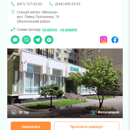
(067) 127-03-03
(044) 490-25-03
станція метро «Мінська»
вул. Левка Лук'яненка, 19
Оболонський район
Схеми проїзду:
на метро
/
на машині
Чат
Viber
Telegram
Messenger
Instagram
Facebook
3D тур
Фотогалерея
Записатися
Прокласти маршрут