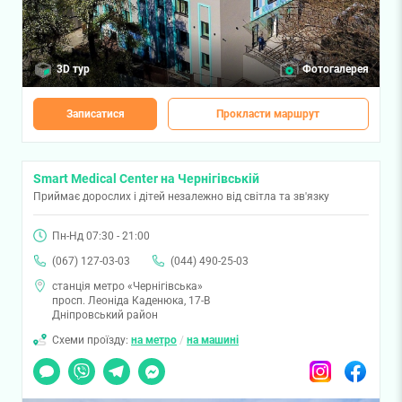
3D тур
Фотогалерея
Записатися
Прокласти маршрут
Smart Medical Center на Чернігівській
Приймає дорослих і дітей незалежно від світла та зв'язку
Пн-Нд 07:30 - 21:00
(067) 127-03-03
(044) 490-25-03
станція метро «Чернігівська»
просп. Леоніда Каденюка, 17-В
Дніпровський район
Схеми проїзду:
на метро
/
на машині
Чат
Viber
Telegram
Messenger
Instagram
Facebook