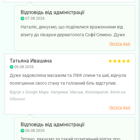
адміністратором . Щиро всім дякую
Відповідь від адміністрації
07.08.2026
Наталіє, дякуємо, що поділилися враженнями від
візиту до лікарки-дерматолога Софії Семено. Дуже
цінуємо, що ви відзначили її уважність і
Читати далі
професіоналізм, а також привітність нашого
адміністратора. Бажаємо вам міцного здоров’я!
Татьяна Ивашина
06.08.2026
Дуже задоволена масажем та ЛФК спини та шиї, відчула
полегшення свого стану та головний біль відступив.
Петриковець Ян Вадимович досвідчений лікар-
Відгук з Google Maps. Напрями: Масаж, Фізіотерапія. Філія на
реабілітолог, який професійно та зі знанням свого діла
Оболоні
проводить масаж та лікувальну гімнастику та дуже
Читати далі
уважно ставиться до пацієнтів. Дякую та рекомендуємо
його послуги тим, хто страждає головними болями,
Відповідь від адміністрації
спричиненими спазмами мʼязів шийної-плечового відділу
06.08.2026
хребта.
Тетяно, дякуємо за такий позитивний відгук про