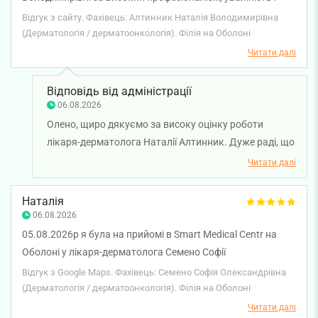
відповідальний підхід до пацієнта. Після консультацій у
Відгук з сайту. Фахівець: Алтинник Наталія Володимирівна
кількох фахівців саме вона змогла встановити точний
(Дерматологія / дерматоонкологія). Філія на Оболоні
діагноз, детально пояснила причини мого стану та
Читати далі
призначила ефективне лікування. Рекомендую цього
лікаря всім, хто шукає компетентного спеціаліста, який
Відповідь від адміністрації
дійсно допомагає знайти причину проблеми та підібрати
06.08.2026
правильне лікування.
Олено, щиро дякуємо за високу оцінку роботи
лікаря-дерматолога Наталії Алтинник. Дуже раді, що
уважний підхід лікарки допоміг нарешті визначити
Читати далі
причину вашого стану, отримати зрозумілі
пояснення й правильно підібране лікування.
Наталія
Бажаємо вам міцного здоров’я!
06.08.2026
05.08.2026р я була на прийомі в Smart Medical Centr на
Оболоні у лікаря-дерматолога Семено Софії
Олександрівни. Хочу виразити лікарю слова вдячності за
Відгук з Google Maps. Фахівець: Семено Софія Олександрівна
її професіоналізм, уважність, вміння вислухати хворого.
(Дерматологія / дерматоонкологія). Філія на Оболоні
Приємне враження залишило і спілкування із
Читати далі