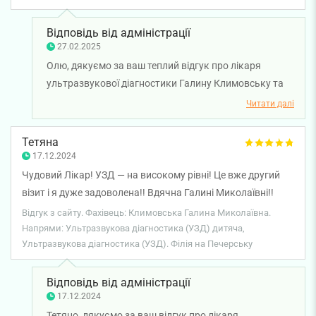
Відповідь від адміністрації
27.02.2025
Олю, дякуємо за ваш теплий відгук про лікаря
ультразвукової діагностики Галину Климовську та
лікаря-кардіологу Віру Чернявську! Нам дуже
Читати далі
приємно, що ви залишилися задоволені нашими
лікарями та обслуговуванням. Бажаємо вам міцного
Тетяна
здоров'я!
17.12.2024
Чудовий Лікар! УЗД — на високому рівні! Це вже другий
візит і я дуже задоволена!! Вдячна Галині Миколаївні!!
Відгук з сайту. Фахівець: Климовська Галина Миколаївна.
Напрями: Ультразвукова діагностика (УЗД) дитяча,
Ультразвукова діагностика (УЗД). Філія на Печерську
Відповідь від адміністрації
17.12.2024
Тетяно, дякуємо за ваш відгук про лікаря