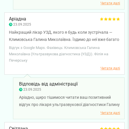
Бажаємо вам міцного здоров'я!
Читати далі
Аріадна
23.09.2025
Найкращий лікар УЗД, якого я будь коли зустрічала —
Климовська Галина Миколаївна. Їздимо до неї вже багато
років, дітей змалечку возили. Дуже досвідчена,
Відгук з Google Maps. Фахівець: Климовська Галина
талановита, лікар від Бога! Дуже дякуємо!
Миколаївна (Ультразвукова діагностика (УЗД)). Філія на
Печерську
Читати далі
Відповідь від адміністрації
23.09.2025
Аріадно, щиро тішимося читати ваш позитивний
відгук про лікаря ультразвукової діагностики Галину
Климовську. Нам надзвичайно приємно, що ви
Читати далі
довіряєте лікарю вже багато років і приводите до неї
всю родину. Ваша довіра — найвища нагорода для
Світлана