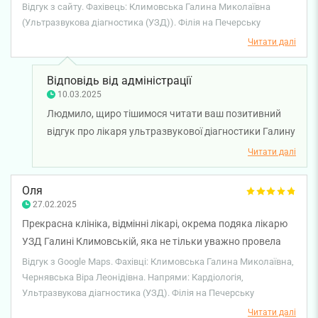
залози, нирок і доплерографію нижніх кінцівок. До цього
Відгук з сайту. Фахівець: Климовська Галина Миколаївна
УЗД робила 16 років в клініці імені Стражеска. Лікарі, до
(Ультразвукова діагностика (УЗД)). Філія на Печерську
яких я звикла, перейшли на інше місце роботи. Я почала
Читати далі
обслуговуватись в Смарт клініці. По-перше хочу
подякувати Галині Миколаївні за професійність,
Відповідь від адміністрації
уважність, за те, що завжди відповідає на запитання. Я
10.03.2025
дуже рада, що знову знайшла професійного лікаря УЗД.
Людмило, щиро тішимося читати ваш позитивний
Також дякую персоналу клініки за якість обслуговування,
відгук про лікаря ультразвукової діагностики Галину
за ввічливість, коректність і професійність. Клініка
Климовську. Раді, що ви задоволені візитами до
Читати далі
подобається. Рекомендую.
лікаря. Бажаємо вам міцного здоров'я!
Оля
27.02.2025
Прекрасна клініка, відмінні лікарі, окрема подяка лікарю
УЗД Галині Климовській, яка не тільки уважно провела
огляд, а й дала корисні поради, дуже рекомендую.Також
Відгук з Google Maps. Фахівці: Климовська Галина Миколаївна,
вдячна Вірі Чернявській, яка вивела зі стану
Чернявська Віра Леонідівна. Напрями: Кардіологія,
Ультразвукова діагностика (УЗД). Філія на Печерську
гіпертонічного кризу та продовжує допомагати. Дякуємо
клініці за відмінних фахівців! ❤️
Читати далі