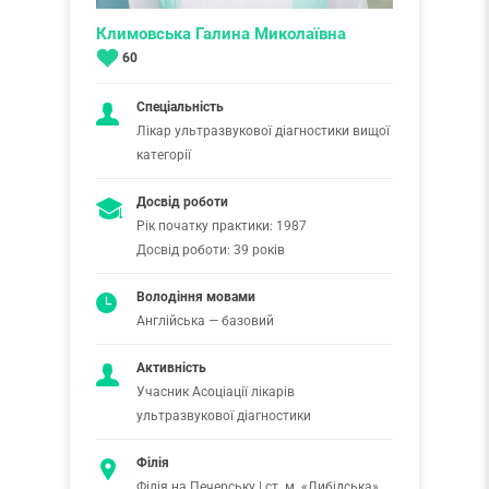
Климовська Галина Миколаївна
60
Спеціальність
Лікар ультразвукової діагностики вищої
категорії
Досвід роботи
Рік початку практики: 1987
Досвід роботи: 39 років
Володіння мовами
Англійська — базовий
Активність
Учасник Асоціації лікарів
ультразвукової діагностики
Філія
Філія на Печерську | ст. м. «Либідська»