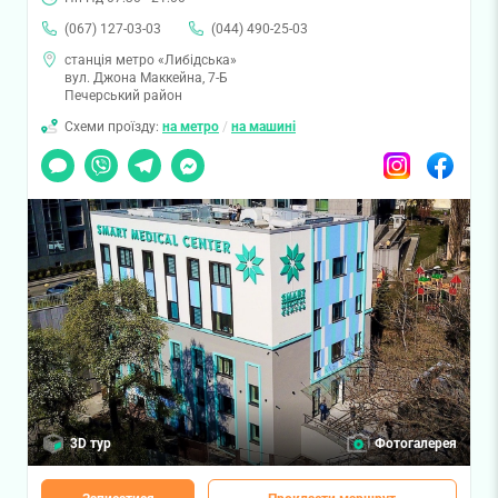
(067) 127-03-03
(044) 490-25-03
станція метро «Либідська»
вул. Джона Маккейна, 7-Б
Печерський район
Схеми проїзду:
на метро
/
на машині
Чат
Viber
Telegram
Messenger
Instagram
Facebook
3D тур
Фотогалерея