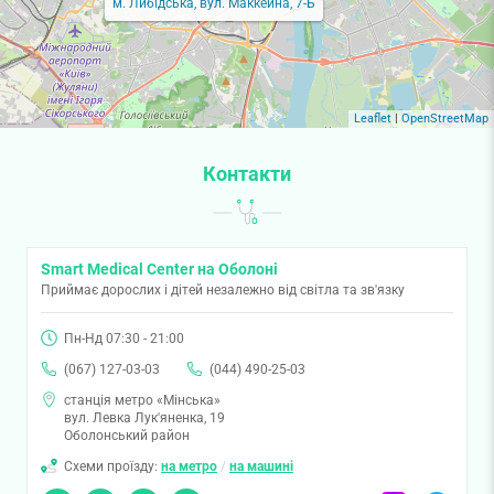
м. Либідська, вул. Маккейна, 7-Б
Leaflet
|
OpenStreetMap
Контакти
Smart Medical Center на Оболоні
Приймає дорослих і дітей незалежно від світла та зв'язку
Пн-Нд 07:30 - 21:00
(067) 127-03-03
(044) 490-25-03
станція метро «Мінська»
вул. Левка Лук'яненка, 19
Оболонський район
Схеми проїзду:
на метро
/
на машині