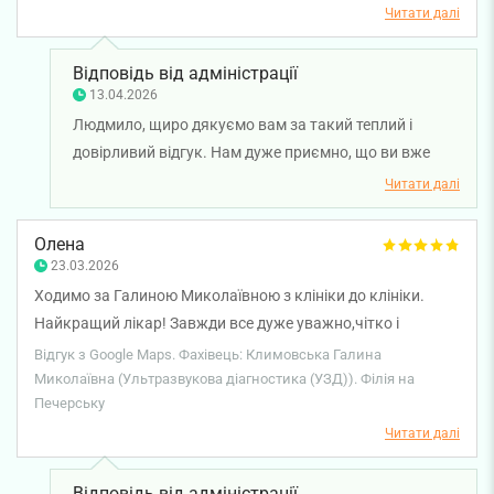
років віддаю перевагу Smart Medical Cеnter та діагностиці
Читати далі
УЗД у Галини Миколаївни. Взагалі я задоволена клінікою,
рівнем обслуговування, цінами. Дякую всім. З повагою
Відповідь від адміністрації
Л.І.
13.04.2026
Людмило, щиро дякуємо вам за такий теплий і
довірливий відгук. Нам дуже приємно, що ви вже
багато років обираєте нашу клініку, лікаря
Читати далі
ультразвукової діагностики Галину Клименко і
відзначаєте професіоналізм, доброзичливість і
Олена
якість діагностики. Особливо цінуємо вашу довіру
23.03.2026
протягом такого тривалого часу. Бажаємо вам
Ходимо за Галиною Миколаївною з клініки до клініки.
міцного здоров'я!
Найкращий лікар! Завжди все дуже уважно,чітко і
зрозуміло. Рекомендую всім знайомим. Дякую!!!
Відгук з Google Maps. Фахівець: Климовська Галина
Миколаївна (Ультразвукова діагностика (УЗД)). Філія на
Печерську
Читати далі
Відповідь від адміністрації