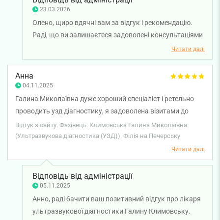
23.03.2026
Олено, щиро вдячні вам за відгук і рекомендацію.
Раді, що ви залишаєтеся задоволені консультаціями
лікаря ультразвукової діагностики Галини
Читати далі
Климовської та відчуваєте увагу й професіоналізм
під час кожного візиту. Бажаємо вам міцного
Анна
здоров'я!
04.11.2025
Галина Миколаївна дуже хороший спеціаліст і ретельно
проводить узд діагностику, я задоволена візитами до
цього лікаря.
Відгук з сайту. Фахівець: Климовська Галина Миколаївна
(Ультразвукова діагностика (УЗД)). Філія на Печерську
Читати далі
Відповідь від адміністрації
05.11.2025
Анно, раді бачити ваш позитивний відгук про лікаря
ультразвукової діагностики Галину Климовську.