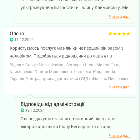
ультразвукової діагностики Галину Климовську. Ми
раді, що ви залишилися задоволені результатами
Читати далі
обстеження та професіоналізмом нашого лікаря.
Бажаємо вам міцного здоров'я!
Олена
11.12.2024
Користуємось послугами клініки не перший рік разом з
чоловіком. Подобається відношення до пацієнтів
починаючи зі входу, гарні привітні працівники на рецепції,
Відгук з Google Maps. Фахівці: Бегларян Ілона Миколаївна,
професійно підібраний мед персонал. Особливо
Климовська Галина Миколаївна. Напрями: Кардіологія,
Терапія, Ультразвукова діагностика (УЗД). Філія на Печерську
подобається лікар кардіолог і терапевт Бегларян Ілона
Миколаївна, це завжди професіонал, чуйна людина в
Читати далі
спілкуванні. Після призначення лікування завжди настає
покращення стану здоровья. Та Клімовська Галина
Відповідь від адміністрації
Миколаївна — лікар УЗД, професіонал, уважний и чуйний
12.12.2024
лікар, детальний результат дослідження (є з чим
Олено, дякуємо за ваш позитивний відгук про
порівнювати). Дякуємо за гарне обслуговування і
лікаря-кардіолога Ілону Бегларян та лікаря
надання якісної медичної допомоги.
ультразвукової діагностики Галину Климовську.
Читати далі