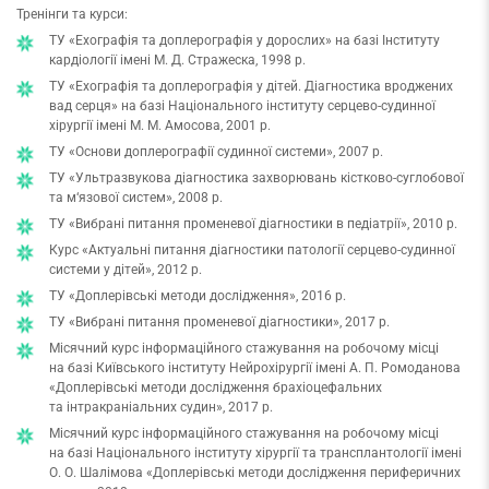
Тренінги та курси:
ТУ «Ехографія та доплерографія у дорослих» на базі Інституту
кардіології імені М. Д. Стражеска, 1998 р.
ТУ «Ехографія та доплерографія у дітей. Діагностика вроджених
вад серця» на базі Національного інституту серцево-судинної
хірургії імені М. М. Амосова, 2001 р.
ТУ «Основи доплерографії судинної системи», 2007 р.
ТУ «Ультразвукова діагностика захворювань кістково-суглобової
та м‘язової систем», 2008 р.
ТУ «Вибрані питання променевої діагностики в педіатрії», 2010 р.
Курс «Актуальні питання діагностики патології серцево-судинної
системи у дітей», 2012 р.
ТУ «Доплерівські методи дослідження», 2016 р.
ТУ «Вибрані питання променевої діагностики», 2017 р.
Місячний курс інформаційного стажування на робочому місці
на базі Київського інституту Нейрохірургії імені А. П. Ромоданова
«Доплерівські методи дослідження брахіоцефальних
та інтракраніальних судин», 2017 р.
Місячний курс інформаційного стажування на робочому місці
на базі Національного інституту хірургії та трансплантології імені
О. О. Шалімова «Доплерівські методи дослідження периферичних