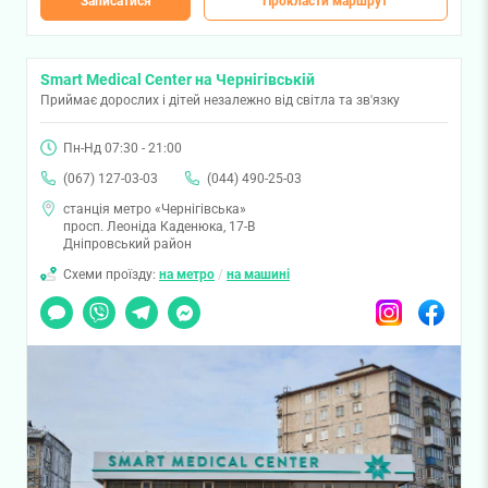
Записатися
Прокласти маршрут
Smart Medical Center на Чернігівській
Приймає дорослих і дітей незалежно від світла та зв'язку
Пн-Нд 07:30 - 21:00
(067) 127-03-03
(044) 490-25-03
станція метро «Чернігівська»
просп. Леоніда Каденюка, 17-В
Дніпровський район
Схеми проїзду:
на метро
/
на машині
Чат
Viber
Telegram
Messenger
Instagram
Facebook