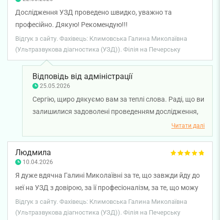
Дослідження УЗД проведено швидко, уважно та
професійно. Дякую! Рекомендую!!!
Відгук з сайту. Фахівець: Климовська Галина Миколаївна
(Ультразвукова діагностика (УЗД)). Філія на Печерську
Відповідь від адміністрації
25.05.2026
Сергію, щиро дякуємо вам за теплі слова. Раді, що ви
залишилися задоволені проведенням дослідження,
та відзначили уважність і професіоналізм лікаря
Читати далі
ультразвукової діагностики Галини Климовської.
Бажаємо вам міцного здоров'я!
Людмила
10.04.2026
Я дуже вдячна Галині Миколаївні за те, що завжди йду до
неї на УЗД з довірою, за її професіоналізм, за те, що можу
задати питання і одержати відповідь, за доброзичливісь.
Відгук з сайту. Фахівець: Климовська Галина Миколаївна
Незважаючи на те, що я проживаю в передмісті, я вже 5
(Ультразвукова діагностика (УЗД)). Філія на Печерську