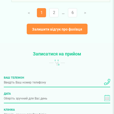
Бажаємо вам міцного здоров'я!
1
2
…
6
V
V
Залишити відгук про фахівця
Записатися на прийом
ВАШ ТЕЛЕФОН
ДАТА
КЛІНІКА