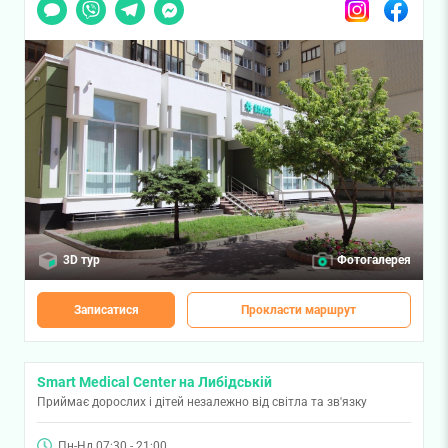
Чат
Viber
Telegram
Messenger
Instagram
Facebook
3D тур
Фотогалерея
Записатися
Прокласти маршрут
Smart Medical Center на Либідській
Приймає дорослих і дітей незалежно від світла та зв'язку
Пн-Нд 07:30 - 21:00