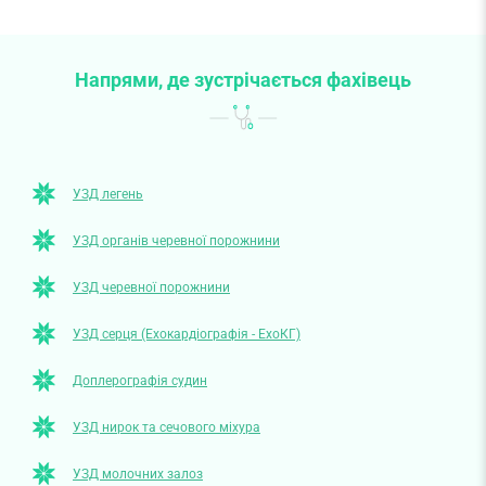
Напрями, де зустрічається фахівець
УЗД легень
УЗД органів черевної порожнини
УЗД черевної порожнини
УЗД серця (Ехокардіографія - ЕхоКГ)
Доплерографія судин
УЗД нирок та сечового міхура
УЗД молочних залоз