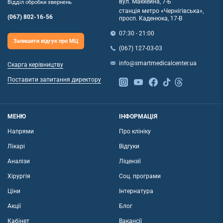
вул. Маккейна, 7-Б
Відділ обробки звернень
станція метро «Чернігівська»,
(067) 802-16-56
просп. Каденюка, 17-В
07:30 - 21:00
Залишити відгук про МЦ
(067) 127-03-03
info@smartmedicalcenter.ua
Скарга керівництву
Поставити запитання директору
МЕНЮ
ІНФОРМАЦІЯ
Напрями
Про клініку
Лікарі
Відгуки
Аналізи
Ліцензії
Хірургія
Соц. програми
Ціни
Інтернатура
Акції
Блог
Кабінет
Вакансії