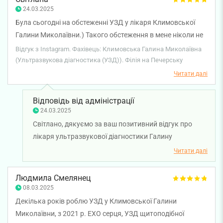
лікаря. Бажаємо вам міцного здоров'я!
24.03.2025
Була сьогодні на обстеженні УЗД у лікаря Климовської
Галини Миколаївни.) Такого обстеження в мене ніколи не
було! Дуже професійно, ретельно! Рекомендую всім своїм
Відгук з Instagram. Фахівець: Климовська Галина Миколаївна
знайомим.
(Ультразвукова діагностика (УЗД)). Філія на Печерську
Читати далі
Відповідь від адміністрації
24.03.2025
Світлано, дякуємо за ваш позитивний відгук про
лікаря ультразвукової діагностики Галину
Климовську. Бажаємо вам міцного здоров'я!
Читати далі
Людмила Смелянец
08.03.2025
Декілька років роблю УЗД у Климовської Галини
Миколаївни, з 2021 р. ЕХО серця, УЗД щитоподібної