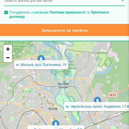
Погоджуюсь з умовами
Політики приватності
та
Публічного
договору
Записатися на прийом
+
−
м. Мінська, вул. Лук'яненка, 19
м. Чернігівська, просп. Каденюка, 17-В