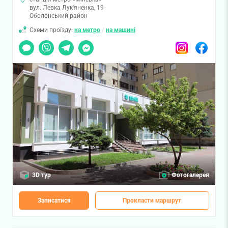
вул. Левка Лук'яненка, 19
Оболонський район
Схеми проїзду:
на метро
/
на машині
Чат
Viber
Telegram
Messenger
Instagram
Facebook
3D тур
Фотогалерея
Записатися
Прокласти маршрут