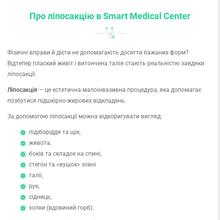
Про ліпосакцію в Smart Medical Center
Фізичні вправи й дієти не допомагають досягти бажаних форм?
Відтепер плаский живіт і витончена талія стають реальністю завдяки
ліпосакції.
Ліпосакція
— це естетична малоінвазивна процедура, яка допомагає
позбутися підшкірно-жирових відкладень.
За допомогою ліпосакції можна відкоригувати вигляд:
підіборіддя та щік,
живота,
боків та складок на спині,
стегон та «вушок» зовні
талії,
рук,
сідниць,
холки (вдовиний горб).