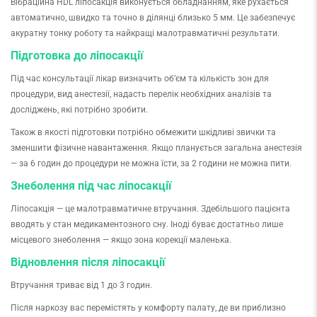
Вібраційна HDL ліпосакція виконується обладнанням, яке рухається
автоматично, швидко та точно в ділянці близько 5 мм. Це забезпечує
акуратну тонку роботу та найкращі малотравматичні результати.
Підготовка до ліпосакції
Під час консультації лікар визначить обʼєм та кількість зон для
процедури, вид анестезії, надасть перелік необхідних аналізів та
досліджень, які потрібно зробити.
Також в якості підготовки потрібно обмежити шкідливі звички та
зменшити фізичне навантаження. Якщо планується загальна анестезія
— за 6 годин до процедури не можна їсти, за 2 години не можна пити.
Знеболення під час ліпосакції
Ліпосакція — це малотравматичне втручання. Здебільшого пацієнта
вводять у стан медикаментозного сну. Іноді буває достатньо лише
місцевого знеболення — якщо зона корекції маленька.
Відновлення після ліпосакції
Втручання триває від 1 до 3 годин.
Після наркозу вас перемістять у комфорту палату, де ви приблизно