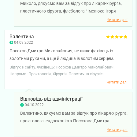
Миколо, дякуємо вам за відгук про лікаря-хірурга,
пластичного хірурга, флеболога Чмелюка Ігоря
Олеговича. Бажаємо вам міцного здоров'я та всього
Читати далі
найкращого!
Валентина
04.09.2022
Посохов Дмитро Миколайович, не лише фахівець із
золотими руками, а ще й людина із золотим серцем.
Велике йому спасибі! Допоміг мені вирішити мою
Відгук з сайту. Фахівець: Посохов Дмитро Миколайович.
проблему, тоді як інші лікарі розводили руками!
Напрями: Проктологія, Хірургія, Пластична хірургія
Читати далі
Відповідь від адміністрації
04.10.2022
Валентино, дякуємо вам за відгук про лікаря-хірурга,
проктолога, ендоскопіста Посохова Дмитра
Миколайовича. Бажаємо вам міцного здоров'я та
Читати далі
всього найкращого!