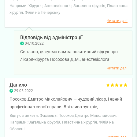
персонал. Здоров'я вам, терпіння, міцних сил!
Напрями: Хірургія, Анестезіологія, Загальна хірургія, Пластична
хірургія. Філія на Печерську
Читати далі
Відповідь від адміністрації
04.10.2022
Світлано, дякуємо вам за позитивний відгук про
лікаря-хірурга Посохова Д.М., анестезіолога
Андрюхова А.Г. та медсестер. Бажаємо вам міцного
Читати далі
здоров'я!
Данило
29.05.2022
Посохов Дмитро Миколайович — чудовий лікар, і явний
професіонал своєї справи. Ввічливо зустрів,
супроводжував бесідою всю процедуру та максимально
Відгук з анкети. Фахівець: Посохов Дмитро Миколайович.
якісно виконав свою роботу. Рекомендую як спеціаліста у
Напрями: Загальна хірургія, Пластична хірургія. Філія на
Оболоні
своїй справі.