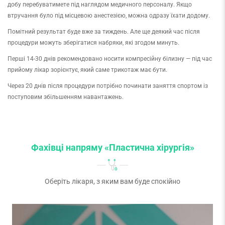
добу перебуватимете під наглядом медичного персоналу. Якщо
втручання було під місцевою анестезією, можна одразу їхати додому.
Помітний результат буде вже за тиждень. Але ще деякий час після
процедури можуть зберігатися набряки, які згодом минуть.
Перші 14-30 днів рекомендовано носити компресійну білизну — під час
прийому лікар зорієнтує, який саме трикотаж має бути.
Через 20 днів після процедури потрібно починати заняття спортом із
поступовим збільшенням навантажень.
Фахівці напряму «Пластична хірургія»
Оберіть лікаря, з яким вам буде спокійно