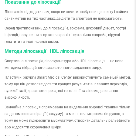
Показання до ліпосакції
Ліпосакція підходить вам, якщо ви хочете позбутись целюліту і зайвих
сантиметрів на тих частинах, де дієти та спортзал не допомагають.
Серед протипоказань до ліпосакції є, зокрема, цукровий діабет, гострі
інфекції, порушення згортання крові, гіпертонічна хвороба, вірусні
гепатити та інші інфекції шкіри.
Методи ліпосакції | HDL ліпосакція
Спортивна ліпосакція, ліпоскульптура або HDL ліпосакція — це нова
методика вібраційного високоточного видалення жиру.
Пластичні хірурги Smart Medical Center використовують саме цей метод,
тому що він дозволяє досягти кращих результатів: плавних переходів,
вузької талії, красивого преса, всі тонкі лінії та ліпомоделювання
високої якості.
Звичайна ліпосакція спрямована на видалення жирової тканини тільки
за допомогою аспірації (вакууму) та менш точних розмахів рукою, а
тому не може підкреслити мускулатуру, створити детальну рельєфність
або ж досягти скорочення шкіри.