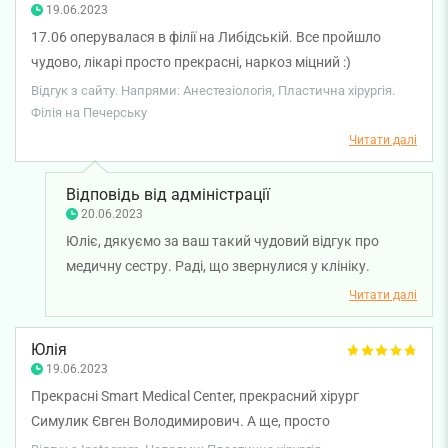
19.06.2023
17.06 оперувалася в філії на Либідській. Все пройшло
чудово, лікарі просто прекрасні, наркоз міцний :)
Хвилювалася за післяопераційний період, але на щастя,
Відгук з сайту. Напрями: Анестезіологія, Пластична хірургія.
на зміні була чудова Піскун Галина, яка піклувалася про
Філія на Печерську
мене і дівчат з сусідньої палати, наче про рідних. Дуже їй
Читати далі
вдячна за турботу, професіоналізм і чудове почуття
гумору. Разом з нею, я пережила ніч спокійно.
Відповідь від адміністрації
20.06.2023
Юліє, дякуємо за ваш такий чудовий відгук про
медичну сестру. Раді, що звернулися у клініку.
Бажаємо міцного здоров'я та всього найкращого!
Читати далі
Юлія
19.06.2023
Прекрасні Smart Medical Center, прекрасний хірург
Симулик Євген Володимирович. А ще, просто
неперевершена Галина, яка чергувала в післяопераційній