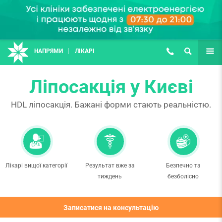
НАПРЯМИ
ЛІКАРІ
(067) 127-03-03
ПОШУК
ЩЕ
Ліпосакція у Києві
HDL ліпосакція. Бажані форми стають реальністю.
Лікарі вищої категорії
Результат вже за
Безпечно та
тиждень
безболісно
Записатися на консультацію