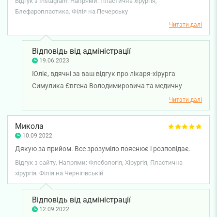
Відгук з Instagram. Напрями: Пластична хірургія,
палаті в ніч з суботи на неділю. Це суміш лагідності,
Блефаропластика. Філія на Печерську
професіоналізму та гумору.
Читати далі
Відповідь від адміністрації
19.06.2023
Юліє, вдячні за ваш відгук про лікаря-хірурга
Симулика Євгена Володимировича та медичну
сестру. Раді, що звернулися на візит у клініку.
Читати далі
Бажаємо міцного здоров'я та всього найкращого!
Микола
10.09.2022
Дякую за прийом. Все зрозуміло пояснює і розповідає.
Відгук з сайту. Напрями: Флебологія, Хірургія, Пластична
хірургія. Філія на Чернігівській
Відповідь від адміністрації
12.09.2022