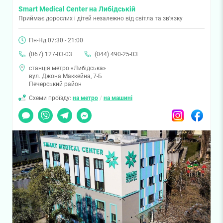
Smart Medical Center на Либідській
Приймає дорослих і дітей незалежно від світла та зв'язку
Пн-Нд 07:30 - 21:00
(067) 127-03-03
(044) 490-25-03
станція метро «Либідська»
вул. Джона Маккейна, 7-Б
Печерський район
Схеми проїзду:
на метро
/
на машині
Чат
Viber
Telegram
Messenger
Instagram
Facebook