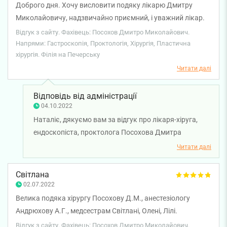
Доброго дня. Хочу висловити подяку лікарю Дмитру
Миколайовичу, надзвичайно приємний, і уважний лікар.
Вчора видаляла атерому, все пройшло швидко і
Відгук з сайту. Фахівець: Посохов Дмитро Миколайович.
безболісно, хоча перед прийомом дуже хвилювалась.
Напрями: Гастроскопія, Проктологія, Хірургія, Пластична
хірургія. Філія на Печерську
Однозначно рекомендую.
Читати далі
Відповідь від адміністрації
04.10.2022
Наталіє, дякуємо вам за відгук про лікаря-хіруга,
ендоскопіста, проктолога Посохова Дмитра
Миколайовича. Бажаємо вам міцного здоров'я!
Читати далі
Світлана
02.07.2022
Велика подяка хірургу Посохову Д.М., анестезіологу
Андрюхову А.Г., медсестрам Світлані, Олені, Лілі.
Висококласні спеціалісти, командна робота, дуже добрий
Відгук з сайту. Фахівець: Посохов Дмитро Миколайович.