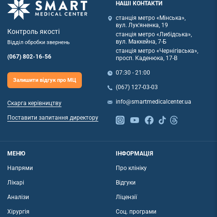
НАШІ КОНТАКТИ
станція метро «Мінська»,
вул. Лук'яненка, 19
Контроль якості
станція метро «Либідська»,
вул. Маккейна, 7-Б
Відділ обробки звернень
станція метро «Чернігівська»,
(067) 802-16-56
просп. Каденюка, 17-В
07:30 - 21:00
Залишити відгук про МЦ
(067) 127-03-03
info@smartmedicalcenter.ua
Скарга керівництву
Поставити запитання директору
МЕНЮ
ІНФОРМАЦІЯ
Напрями
Про клініку
Лікарі
Відгуки
Аналізи
Ліцензії
Хірургія
Соц. програми