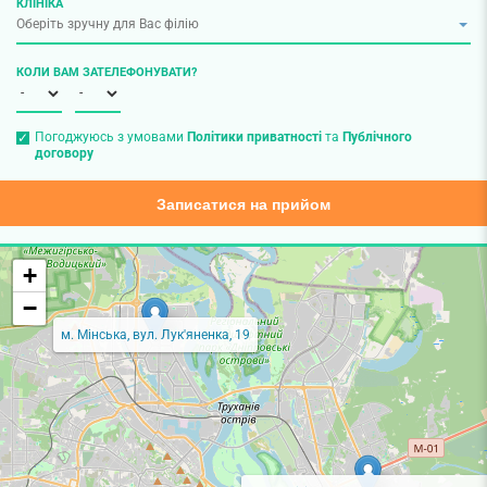
КЛІНІКА
КОЛИ ВАМ ЗАТЕЛЕФОНУВАТИ?
Погоджуюсь з умовами
Політики приватності
та
Публічного
договору
Записатися на прийом
+
−
м. Мінська, вул. Лук'яненка, 19