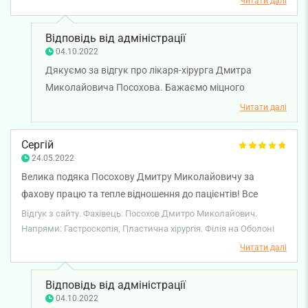
Читати далі
Відповідь від адміністрації
04.10.2022
Дякуємо за відгук про лікаря-хірурга Дмитра
Миколайовича Посохова. Бажаємо міцного
здоров'я.
Читати далі
Сергій
24.05.2022
Велика подяка Посохову Дмитру Миколайовичу за
фахову працю та тепле відношення до пацієнтів! Все
пояснив, дещо підсказав і все пройшло на приємних
Відгук з сайту. Фахівець: Посохов Дмитро Миколайович.
емоціях. Буду рекомендувати усім своїм знайомим, та сам
Напрями: Гастроскопія, Пластична хірургія. Філія на Оболоні
користуватись його послугами. Ще раз дякую!
Читати далі
Відповідь від адміністрації
04.10.2022