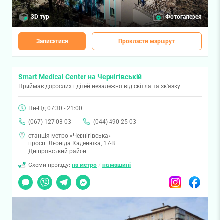
3D тур
Фотогалерея
Записатися
Прокласти маршрут
Smart Medical Center на Чернігівській
Приймає дорослих і дітей незалежно від світла та зв'язку
Пн-Нд 07:30 - 21:00
(067) 127-03-03
(044) 490-25-03
станція метро «Чернігівська»
просп. Леоніда Каденюка, 17-В
Дніпровський район
Схеми проїзду:
на метро
/
на машині
Чат
Viber
Telegram
Messenger
Instagram
Facebook