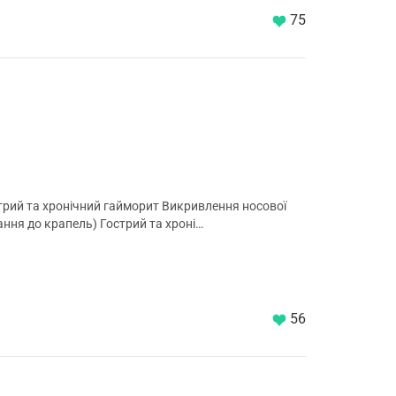
75
стрий та хронічний гайморит Викривлення носової
ння до крапель) Гострий та хроні…
56