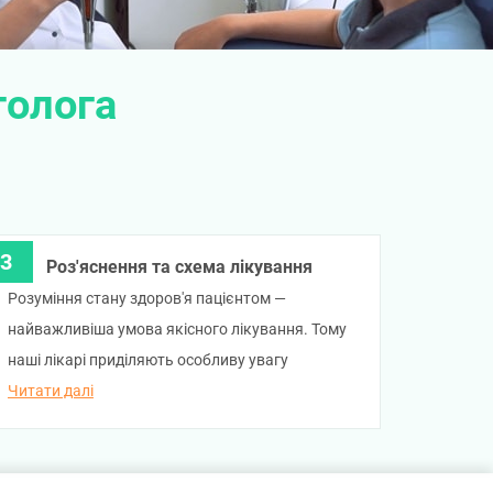
голога
Роз'яснення та схема лікування
Розуміння стану здоров'я пацієнтом —
найважливіша умова якісного лікування. Тому
наші лікарі приділяють особливу увагу
роз'ясненню особливостей захворювання та
Читати далі
застосовують візуальні схеми. Завершивши
консультацію, лікар встановлює попередній
діагноз, видає консультативний висновок та