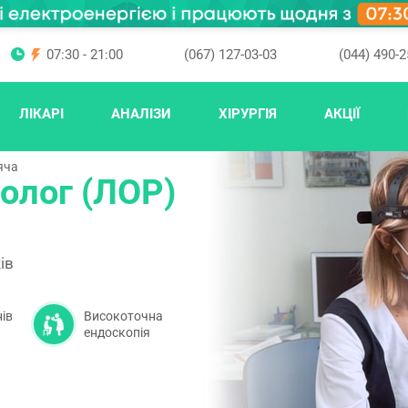
07:30 - 21:00
(067) 127-03-03
(044) 490-2
ЛІКАРІ
АНАЛІЗИ
ХІРУРГІЯ
АКЦІЇ
яча
олог (ЛОР)
ів
ів
Високоточна
ендоскопія