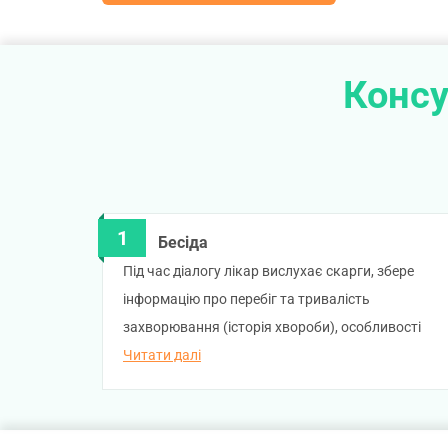
Консу
Бесіда
Під час діалогу лікар вислухає скарги, збере
інформацію про перебіг та тривалість
захворювання (історія хвороби), особливості
розвитку та перенесені захворювання. Навіть
Читати далі
найменші деталі можуть допомогти лікарю
швидко встановити діагноз та розпочати
ефективне лікування. Якщо у вас є попередні