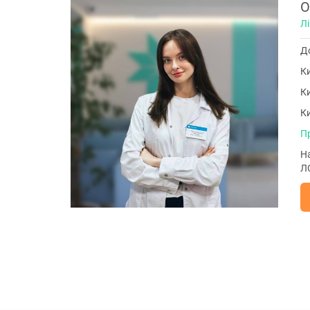
О
Л
До
Ки
Ки
Ки
П
Н
ЛО