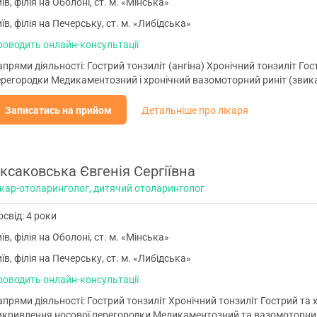
їв, філія на Оболоні, ст. м. «Мінська»
їв, філія на Печерську, ст. м. «Либідська»
роводить онлайн-консультації
прями діяльності: Гострий тонзиліт (ангіна) Хронічний тонзиліт Го
ерегородки Медикаментозний і хронічний вазомоторний риніт (звика
Записатись на прийом
Детальніше про лікаря
ксаковська Євгенія Сергіївна
ікар-отоларинголог, дитячий отоларинголог
свід: 4 роки
їв, філія на Оболоні, ст. м. «Мінська»
їв, філія на Печерську, ст. м. «Либідська»
роводить онлайн-консультації
прями діяльності: Гострий тонзиліт Хронічний тонзиліт Гострий та 
икривлення носової перегородки Медикаментозний та вазомоторний 