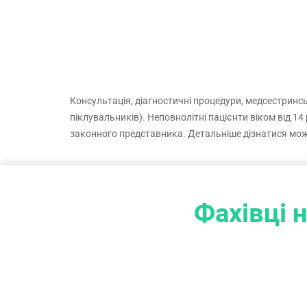
дослідження чи аналізи, візьміть їх із собою.
Консультація, діагностичні процедури, медсестринськ
піклувальників). Неповнолітні пацієнти віком від 1
законного представника. Детальніше дізнатися мо
Фахівці 