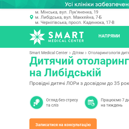
м. Мінська, вул. Лук'яненка, 19
м. Либідська, вул. Маккейна, 7-Б
м. Чернігівська, просп. Каденюка, 17-В
НАПРЯМИ
Smart Medical Center
Дітям
Отоларингологія дит
Дитячий отоларинг
на Либідській
Провідні дитячі ЛОРи з досвідом до 35 рок
Огляд без стресу
Працюємо 7 дн
та сліз
на тиждень
Записатися на консультацію