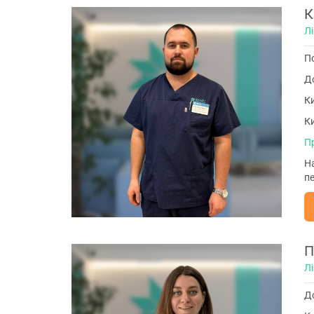
К
Л
По
До
Ки
Ки
П
На
п
П
Л
До