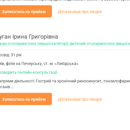
Записатись на прийом
Детальніше про лікаря
уган Ірина Григорівна
кар-отоларинголог першої категорії, дитячий отоларинголог вищої к
свід: 31 рік
їв, філія на Печерську, ст. м. «Либідська»
роводить онлайн-консультації
прями діяльності: Гострий та хронічний риносинусит, тонзилофарин
ганів …
Записатись на прийом
Детальніше про лікаря