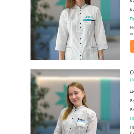
Ки
Ки
П
На
п
О
Л
До
Ки
Ки
П
На
В