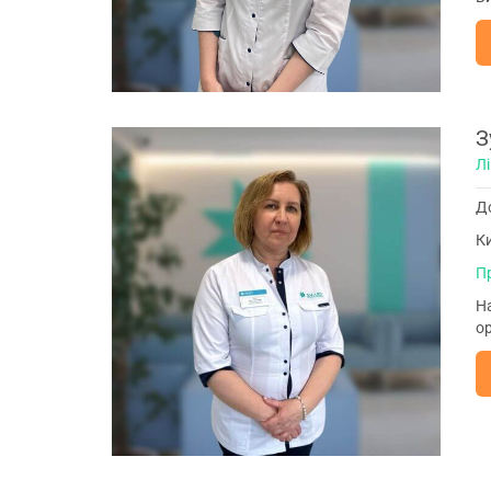
З
Лі
До
Ки
П
На
ор