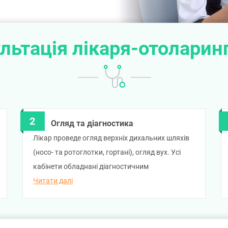
льтація лікаря-отоларин
Огляд та діагностика
Лікар проведе огляд верхніх дихальних шляхів
(носо- та ротоглотки, гортані), огляд вух. Усі
кабінети обладнані діагностичним
обладнанням для експертної діагностики, тому
Читати далі
за необхідності лікар на місці проведе необхідне
обстеження, зокрема ендоскопічне дослідження
ЛОР-органів.