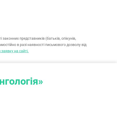
схему лікування. В Smart Medical Center працює
експертна команда лікарів-хірургів, які
застосовують сучасні
ендоскопічні та
малоінвазивні методики
для лікування
патологій будь-якої складності.
 законних представників (батьків, опікунів,
амостійно в разі наявності письмового дозволу від
заявку на сайті.
нгологія»