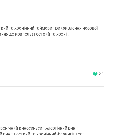
стрий та хронічний гайморит Викривлення носової
ння до крапель) Гострий та хроні…
21
хронічний риносинусит Алергічний риніт
риніт Гострий та хронічний фарингіт Гост…