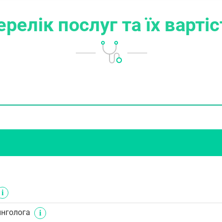
ерелік послуг
та їх варті
инголога