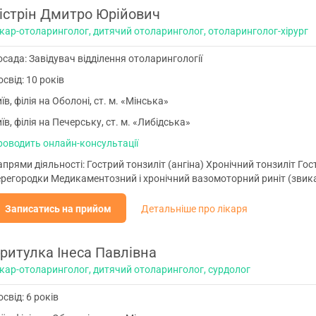
істрін Дмитро Юрійович
ікар-отоларинголог, дитячий отоларинголог, отоларинголог-хірург
сада: Завідувач відділення отоларингології
свід: 10 років
їв, філія на Оболоні, ст. м. «Мінська»
їв, філія на Печерську, ст. м. «Либідська»
роводить онлайн-консультації
прями діяльності: Гострий тонзиліт (ангіна) Хронічний тонзиліт Го
ерегородки Медикаментозний і хронічний вазомоторний риніт (звика
Записатись на прийом
Детальніше про лікаря
ритулка Інеса Павлівна
ікар-отоларинголог, дитячий отоларинголог, сурдолог
свід: 6 років