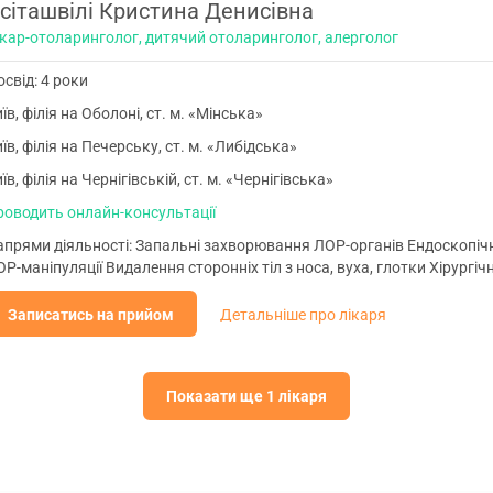
сіташвілі Кристина Денисівна
ікар-отоларинголог, дитячий отоларинголог, алерголог
свід: 4 роки
їв, філія на Оболоні, ст. м. «Мінська»
їв, філія на Печерську, ст. м. «Либідська»
їв, філія на Чернігівській, ст. м. «Чернігівська»
роводить онлайн-консультації
апрями діяльності: Запальні захворювання ЛОР-органів Ендоскопічн
Р-маніпуляції Видалення сторонніх тіл з носа, вуха, глотки Хірургіч
Записатись на прийом
Детальніше про лікаря
Показати ще 1 лікаря