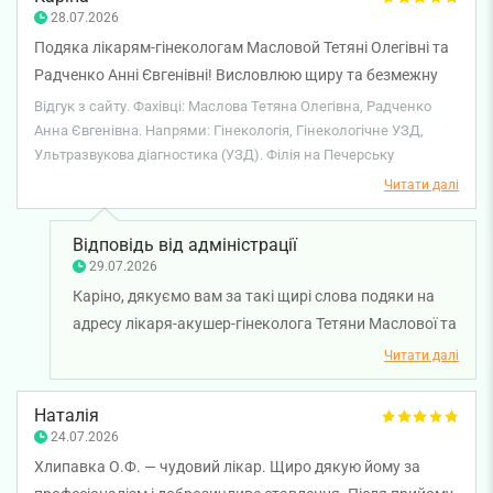
високому рівні. Бажаємо вам міцного здоров'я!
28.07.2026
Подяка лікарям-гінекологам Масловой Тетяні Олегівні та
Радченко Анні Євгенівні! Висловлюю щиру та безмежну
подяку лікарям-гінекологам за високий професіоналізм,
Відгук з сайту. Фахівці: Маслова Тетяна Олегівна, Радченко
компетентність, уважне та чуйне ставлення до пацієнтів.
Анна Євгенівна. Напрями: Гінекологія, Гінекологічне УЗД,
Ультразвукова діагностика (УЗД). Філія на Печерську
Дякую Вам за турботу, підтримку, людяність і
відповідальне ставлення до своєї надзвичайно важливої
Читати далі
роботи. Ваша професійність, уважність до кожної
пацієнтки та бажання допомогти викликають щиру
Відповідь від адміністрації
повагу та вдячність. Нехай Ваша нелегка, але
29.07.2026
надзвичайно важлива праця завжди буде гідно оцінена, а
Каріно, дякуємо вам за такі щирі слова подяки на
кожен день приносить задоволення від результатів Вашої
адресу лікаря-акушер-гінеколога Тетяни Маслової та
роботи та вдячність пацієнтів. Бажаю Вам міцного
лікаря ультразвукової діагностики Анни Радченко.
Читати далі
здоров'я, добробуту, професійних успіхів, невичерпних сил
Нам дуже приємно, що робота наших лікарів
та якомога більше щасливих і здорових пацієнток! Щиро
залишила у вас настільки позитивні враження.
Наталія
дякую Вам за Вашу працю!
Уважність до деталей, відповідальний підхід,
24.07.2026
професійність і турбота про кожну пацієнтку є
Хлипавка О.Ф. — чудовий лікар. Щиро дякую йому за
важливими принципами роботи нашої команди. Ми