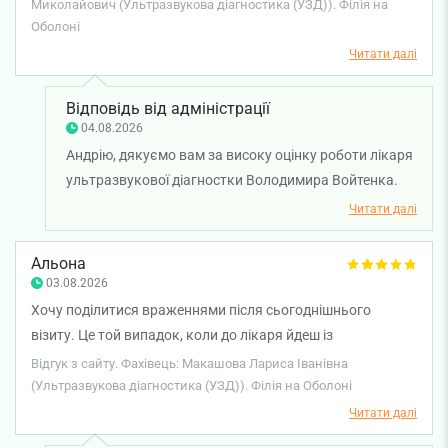
Миколайович (Ультразвукова діагностика (УЗД)). Філія на
Оболоні
Читати далі
Відповідь від адміністрації
04.08.2026
Андрію, дякуємо вам за високу оцінку роботи лікаря
ультразвукової діагностки Володимира Войтенка.
Нам приємно знати, що ви залишилися задоволені
Читати далі
проведенням ультразвукових досліджень та
відзначили уважність і професійний підхід фахівця.
Альона
Бажаємо вам міцного здоров'я!
03.08.2026
Хочу поділитися враженнями після сьогоднішнього
візиту. Це той випадок, коли до лікаря йдеш із
абсолютною довірою та спокоєм. Проходимо УЗ-
Відгук з сайту. Фахівець: Макашова Лариса Іванівна
діагностику всією сім’єю вже кілька років поспіль у
(Ультразвукова діагностика (УЗД)). Філія на Оболоні
лікарки Макашова Лариса Іванівна. Лариса Іванівна
Читати далі
просто неймовірна: завжди привітна, усміхнена, уважна