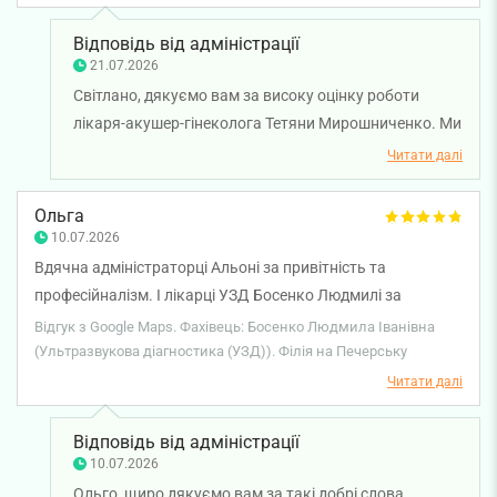
Відповідь від адміністрації
21.07.2026
Світлано, дякуємо вам за високу оцінку роботи
лікаря-акушер-гінеколога Тетяни Мирошниченко. Ми
раді, що ви відзначили професіоналізм, уважність до
Читати далі
деталей і компетентність лікарки під час проведення
УЗД. Бажаємо вам міцного здоров'я!
Ольга
10.07.2026
Вдячна адміністраторці Альоні за привітність та
професійналізм. І лікарці УЗД Босенко Людмилі за
чудовий прийом.
Відгук з Google Maps. Фахівець: Босенко Людмила Іванівна
(Ультразвукова діагностика (УЗД)). Філія на Печерську
Читати далі
Відповідь від адміністрації
10.07.2026
Ольго, щиро дякуємо вам за такі добрі слова.