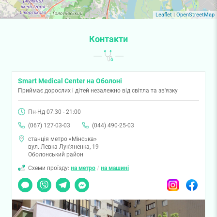
Leaflet
|
OpenStreetMap
Контакти
Smart Medical Center на Оболоні
Приймає дорослих і дітей незалежно від світла та зв'язку
Пн-Нд 07:30 - 21:00
(067) 127-03-03
(044) 490-25-03
станція метро «Мінська»
вул. Левка Лук'яненка, 19
Оболонський район
Схеми проїзду:
на метро
/
на машині
Чат
Viber
Telegram
Messenger
Instagram
Facebook