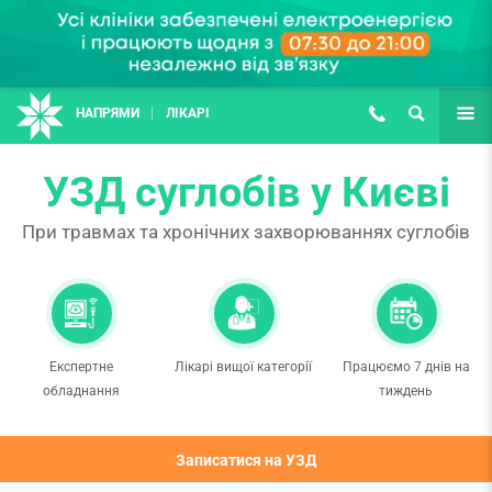
НАПРЯМИ
ЛІКАРІ
(067) 127-03-03
ПОШУК
ЩЕ
УЗД суглобів у Києві
При травмах та хронічних захворюваннях суглобів
Експертне
Лікарі вищої категорії
Працюємо 7 днів на
обладнання
тиждень
Записатися на УЗД