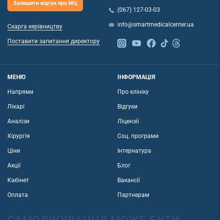
Залишити відгук про МЦ
(067) 127-03-03
info@smartmedicalcenter.ua
Скарга керівництву
Поставити запитання директору
МЕНЮ
ІНФОРМАЦІЯ
Напрями
Про клініку
Лікарі
Відгуки
Аналізи
Ліцензії
Хірургія
Соц. програми
Ціни
Інтернатура
Акції
Блог
Кабінет
Вакансії
Оплата
Партнерам