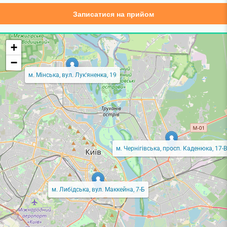
Записатися на прийом
+
−
м. Мінська, вул. Лук'яненка, 19
м. Чернігівська, просп. Каденюка, 17-В
м. Либідська, вул. Маккейна, 7-Б