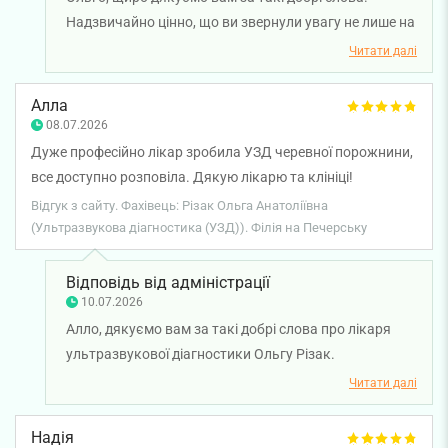
Надзвичайно цінно, що ви звернули увагу не лише на
професійний підхід лікаря ультразвукової
Читати далі
діагностики Людмили Босенко, а й на турботу та
привітність нашого адміністратора. Бажаємо вам
Алла
міцного здоров'я!
08.07.2026
Дуже професійно лікар зробила УЗД черевної порожнини,
все доступно розповіла. Дякую лікарю та клініці!
Відгук з сайту. Фахівець: Різак Ольга Анатоліївна
(Ультразвукова діагностика (УЗД)). Філія на Печерську
Відповідь від адміністрації
10.07.2026
Алло, дякуємо вам за такі добрі слова про лікаря
ультразвукової діагностики Ольгу Різак.
Надзвичайно цінно, що професійність, уважність і
Читати далі
вміння лікаря доступно пояснити результати
обстеження допомогли вам отримати приємний
Надія