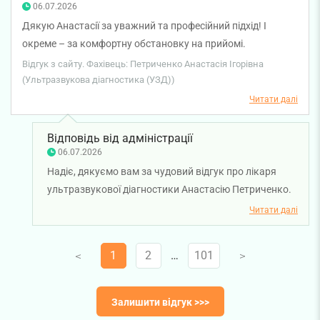
досвід від візиту. Бажаємо вам міцного здоров'я!
06.07.2026
Дякую Анастасії за уважний та професійний підхід! І
окреме – за комфортну обстановку на прийомі.
Залишилась дуже задоволеною і обовʼязково буду
Відгук з сайту. Фахівець: Петриченко Анастасія Ігорівна
звертатись до вас на планові огляди.
(Ультразвукова діагностика (УЗД))
Читати далі
Відповідь від адміністрації
06.07.2026
Надіє, дякуємо вам за чудовий відгук про лікаря
ультразвукової діагностики Анастасію Петриченко.
Для нас дуже важливо, щоб кожен пацієнт
Читати далі
отримував не лише якісну медичну допомогу, а й
почувався комфортно під час консультації. Бажаємо
1
2
…
101
V
V
вам міцного здоров'я!
Залишити відгук >>>