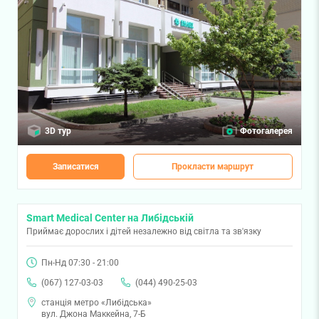
3D тур
Фотогалерея
Записатися
Прокласти маршрут
Smart Medical Center на Либідській
Приймає дорослих і дітей незалежно від світла та зв'язку
Пн-Нд 07:30 - 21:00
(067) 127-03-03
(044) 490-25-03
станція метро «Либідська»
вул. Джона Маккейна, 7-Б