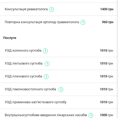
Консультація ревматолога
1400 грн
Повторна консультація ортопед-травматолога
960 грн
Послуги
УЗД колінного суглоба
1010
грн
УЗД ліктьового суглоба
1010
грн
УЗД плечового суглоба
1010
грн
УЗД гомілковостопного суглоба
1010
грн
УЗД променево-зап'ясткового суглобу
1010
грн
Внутрішньосуглобове введення лікарських засобів
1000
грн