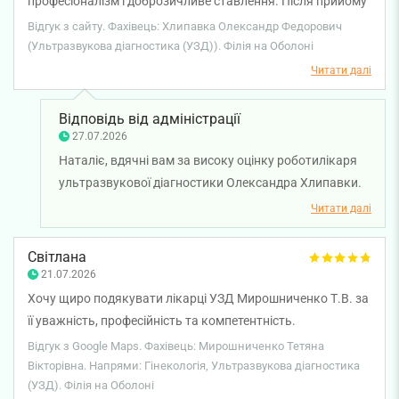
професіоналізм і доброзичливе ставлення. Після прийому
цінуємо довіру наших пацієнтів і раді, що ви відчули
залишилися лише позитивні враження.
Відгук з сайту. Фахівець: Хлипавка Олександр Федорович
підтримку та впевненість під час звернення до
(Ультразвукова діагностика (УЗД)). Філія на Оболоні
спеціалістів. Бажаємо вам міцного здоров'я!
Читати далі
Відповідь від адміністрації
27.07.2026
Наталіє, вдячні вам за високу оцінку роботилікаря
ультразвукової діагностики Олександра Хлипавки.
Нам приємно знати, що уважне ставлення та
Читати далі
професійний підхід лікаря зробили ваш візит
комфортним і залишили позитивні враження.
Світлана
Бажаємо вам міцного здоров’я!
21.07.2026
Хочу щиро подякувати лікарці УЗД Мирошниченко Т.В. за
її уважність, професійність та компетентність.
Відгук з Google Maps. Фахівець: Мирошниченко Тетяна
Вікторівна. Напрями: Гінекологія, Ультразвукова діагностика
(УЗД). Філія на Оболоні