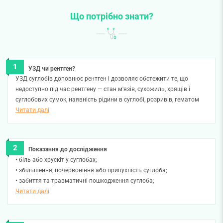
Що потрібно знати?
УЗД чи рентген?
УЗД суглобів доповнює рентген і дозволяє обстежити те, що
недоступно під час рентгену — стан м'язів, сухожиль, хрящів і
суглобових сумок, наявність рідини в суглобі, розривів, гематом
тощо.
Читати далі
Показання до дослідження
• біль або хрускіт у суглобах;
• збільшення, почервоніння або припухлість суглоба;
• забиття та травматичні пошкодження суглоба;
• біль у м'язах;
Читати далі
• хронічні захворювання суглобів.