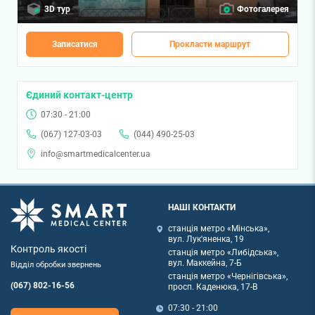
3D тур
Фотогалерея
Записатися
Прокласти маршрут
Єдиний контакт-центр
07:30 - 21:00
(067) 127-03-03
(044) 490-25-03
info@smartmedicalcenter.ua
НАШІ КОНТАКТИ
станція метро «Мінська»,
вул. Лук'яненка, 19
Контроль якості
станція метро «Либідська»,
вул. Маккейна, 7-Б
Відділ обробки звернень
станція метро «Чернігівська»,
(067) 802-16-56
просп. Каденюка, 17-В
07:30 - 21:00