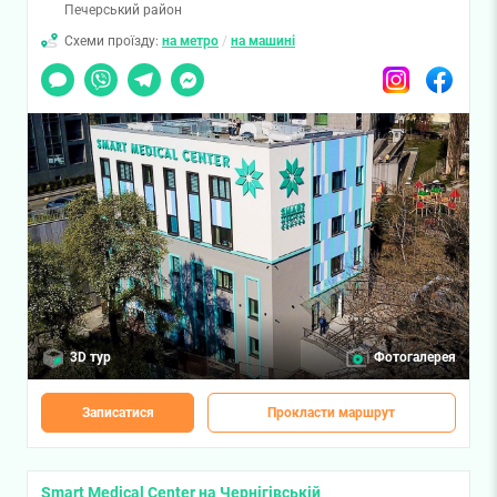
Печерський район
Схеми проїзду:
на метро
/
на машині
Чат
Viber
Telegram
Messenger
Instagram
Facebook
3D тур
Фотогалерея
Записатися
Прокласти маршрут
Smart Medical Center на Чернігівській