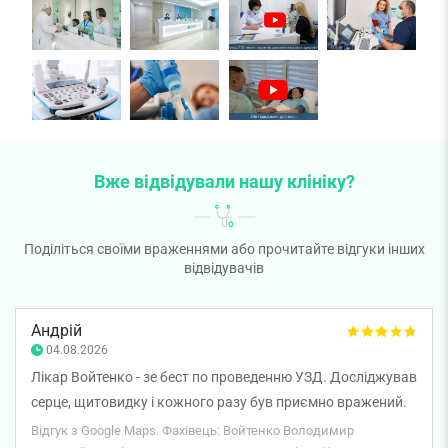
Вже відвідували нашу клініку?
Поділіться своїми враженнями або прочитайте відгуки інших
відвідувачів
Андрій
04.08.2026
Лікар Войтенко - зе бест по проведенню УЗД. Досліджував
серце, щитовидку і кожного разу був приємно вражений.
Уважний, дуже професійний пілхід. Щиро рекомендую!
Відгук з Google Maps. Фахівець: Войтенко Володимир