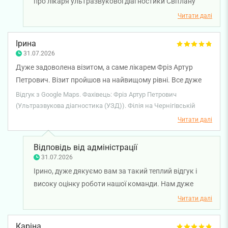
про лікаря ультразвукової діагностики Світлану
Бєляєву. Бажаємо вам міцного здоров'я!
Читати далі
Ірина
31.07.2026
Дуже задоволена візитом, а саме лікарем Фріз Артур
Петрович. Візит пройшов на найвищому рівні. Все дуже
сподобалося. Також дуже задоволена адміністратором
Відгук з Google Maps. Фахівець: Фріз Артур Петрович
Валентиною, її відношенням до пацієнта, емпатією та
(Ультразвукова діагностика (УЗД)). Філія на Чернігівській
дбайливим ставленням!
Читати далі
Відповідь від адміністрації
31.07.2026
Ірино, дуже дякуємо вам за такий теплий відгук і
високу оцінку роботи нашої команди. Нам дуже
приємно, що візит до лікаря ультразвукової
Читати далі
діагностики Артура Фріза залишив у вас лише
позитивні враження, а консультація пройшла на
Каріна