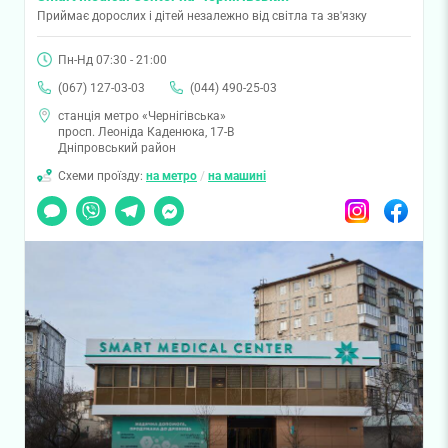
Приймає дорослих і дітей незалежно від світла та зв'язку
Пн-Нд 07:30 - 21:00
(067) 127-03-03
(044) 490-25-03
станція метро «Чернігівська»
просп. Леоніда Каденюка, 17-В
Дніпровський район
Схеми проїзду:
на метро
/
на машині
Чат
Viber
Telegram
Messenger
Instagram
Facebook