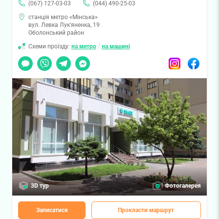
(067) 127-03-03
(044) 490-25-03
станція метро «Мінська»
вул. Левка Лук'яненка, 19
Оболонський район
Схеми проїзду:
на метро
/
на машині
Чат
Viber
Telegram
Messenger
Instagram
Facebook
3D тур
Фотогалерея
Записатися
Прокласти маршрут