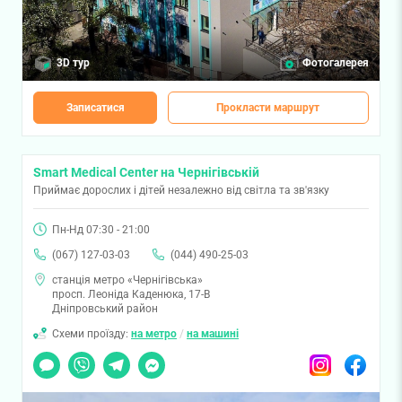
3D тур
Фотогалерея
Записатися
Прокласти маршрут
Smart Medical Center на Чернігівській
Приймає дорослих і дітей незалежно від світла та зв'язку
Пн-Нд 07:30 - 21:00
(067) 127-03-03
(044) 490-25-03
станція метро «Чернігівська»
просп. Леоніда Каденюка, 17-В
Дніпровський район
Схеми проїзду:
на метро
/
на машині
Чат
Viber
Telegram
Messenger
Instagram
Facebook