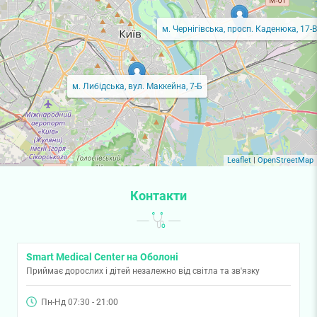
м. Чернігівська, просп. Каденюка, 17-В
м. Либідська, вул. Маккейна, 7-Б
Leaflet
|
OpenStreetMap
Контакти
Smart Medical Center на Оболоні
Приймає дорослих і дітей незалежно від світла та зв'язку
Пн-Нд 07:30 - 21:00