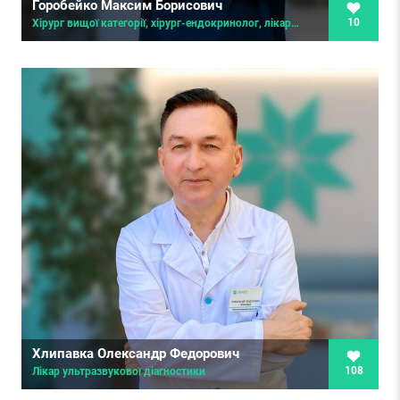
Горобейко Максим Борисович
10
Хірург вищої категорії, хірург-ендокринолог, лікар ультразвукової діагностики
Хлипавка Олександр Федорович
108
Лікар ультразвукової діагностики