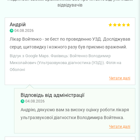
відвідувачів
Андрій
04.08.2026
Лікар Войтенко - зе бест по проведенню УЗД. Досліджував
серце, щитовидку і кожного разу був приємно вражений.
Уважний, дуже професійний пілхід. Щиро рекомендую!
Відгук з Google Maps. Фахівець: Войтенко Володимир
Миколайович (Ультразвукова діагностика (УЗД)). Філія на
Оболоні
Читати далі
Відповідь від адміністрації
04.08.2026
Андрію, дякуємо вам за високу оцінку роботи лікаря
ультразвукової діагностки Володимира Войтенка.
Нам приємно знати, що ви залишилися задоволені
Читати далі
проведенням ультразвукових досліджень та