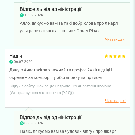
Відповідь від адміністрації
10.07.2026
Алло, дякуємо вам за такі добрі слова про лікаря
ультразвукової діагностики Ольгу Різак.
Надзвичайно цінно, що професійність, уважність і
Читати далі
вміння лікаря доступно пояснити результати
обстеження допомогли вам отримати приємний
Надія
досвід від візиту. Бажаємо вам міцного здоров'я!
06.07.2026
Дякую Анастасії за уважний та професійний підхід! І
окреме – за комфортну обстановку на прийомі.
Залишилась дуже задоволеною і обовʼязково буду
Відгук з сайту. Фахівець: Петриченко Анастасія Ігорівна
звертатись до вас на планові огляди.
(Ультразвукова діагностика (УЗД))
Читати далі
Відповідь від адміністрації
06.07.2026
Надіє, дякуємо вам за чудовий відгук про лікаря