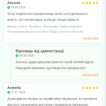
відзначили уважність і професійний підхід фахівця.
Альона
Бажаємо вам міцного здоров'я!
03.08.2026
Хочу поділитися враженнями після сьогоднішнього
візиту. Це той випадок, коли до лікаря йдеш із
абсолютною довірою та спокоєм. Проходимо УЗ-
Відгук з сайту. Фахівець: Макашова Лариса Іванівна
діагностику всією сім’єю вже кілька років поспіль у
(Ультразвукова діагностика (УЗД)). Філія на Оболоні
лікарки Макашова Лариса Іванівна. Лариса Іванівна
Читати далі
просто неймовірна: завжди привітна, усміхнена, уважна
до найдрібніших деталей. Виходиш з кабінету — і вже
Відповідь від адміністрації
почуваєшся здоровішим! Дякуємо за такий підхід і
04.08.2026
турботу. Клініці дуже пощастило з таким фахівцем.
Альоно, щиро дякуємо вам за такий теплий відгук.
Нам дуже приємно, що лікар ультразвукової
діагностики Лариса Макашова вже багато років
Читати далі
допомагає вам і вашій родині, а кожен візит дарує
відчуття довіри, спокою та впевненості. Такі слова є
Анжела
найкращою подякою для лікаря й великою
31.07.2026
мотивацією для всієї нашої команди. Бажаємо вам
Дуже вдячні лікарю за професійне лікування, встановила
міцного здоров'я!
діагноз і назначила доступне і правильне лікування.