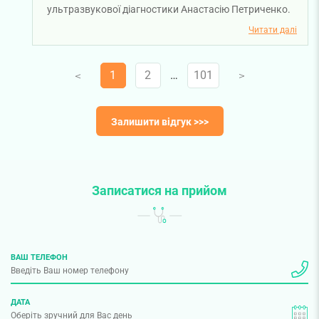
ультразвукової діагностики Анастасію Петриченко.
Для нас дуже важливо, щоб кожен пацієнт
Читати далі
отримував не лише якісну медичну допомогу, а й
почувався комфортно під час консультації. Бажаємо
1
2
…
101
V
V
вам міцного здоров'я!
Залишити відгук >>>
Записатися на прийом
ВАШ ТЕЛЕФОН
ДАТА