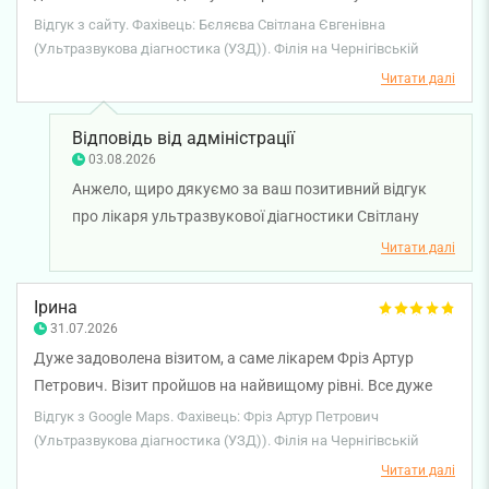
Рекомендую.
Відгук з сайту. Фахівець: Бєляєва Світлана Євгенівна
(Ультразвукова діагностика (УЗД)). Філія на Чернігівській
Читати далі
Відповідь від адміністрації
03.08.2026
Анжело, щиро дякуємо за ваш позитивний відгук
про лікаря ультразвукової діагностики Світлану
Бєляєву. Бажаємо вам міцного здоров'я!
Читати далі
Ірина
31.07.2026
Дуже задоволена візитом, а саме лікарем Фріз Артур
Петрович. Візит пройшов на найвищому рівні. Все дуже
сподобалося. Також дуже задоволена адміністратором
Відгук з Google Maps. Фахівець: Фріз Артур Петрович
Валентиною, її відношенням до пацієнта, емпатією та
(Ультразвукова діагностика (УЗД)). Філія на Чернігівській
дбайливим ставленням!
Читати далі