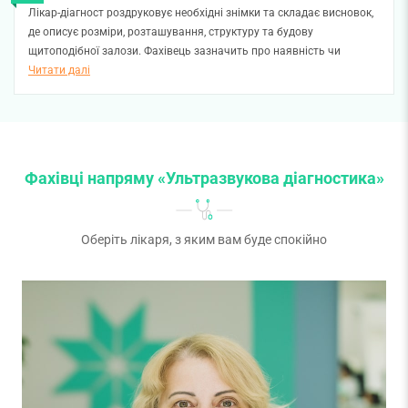
Лікар-діагност роздруковує необхідні знімки та складає висновок,
де описує розміри, розташування, структуру та будову
щитоподібної залози. Фахівець зазначить про наявність чи
відсутність вузлів або кіст. Ендокринолог або терапевт
Читати далі
використають цю інформацію, щоб встановити діагноз та
призначити лікування.
Фахівці напряму «Ультразвукова діагностика»
Оберіть лікаря, з яким вам буде спокійно