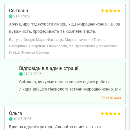
професійний підхід лікаря зробили ваш візит
комфортним і залишили позитивні враження.
Світлана
Бажаємо вам міцного здоров’я!
21.07.2026
Хочу щиро подякувати лікарці УЗД Мирошниченко Т.В. за
її уважність, професійність та компетентність.
Відгук з Google Maps. Фахівець: Мирошниченко Тетяна
Вікторівна. Напрями: Гінекологія, Ультразвукова діагностика
(УЗД). Філія на Оболоні
Відповідь від адміністрації
21.07.2026
Світлано, дякуємо вам за високу оцінку роботи
лікаря-акушер-гінеколога Тетяни Мирошниченко. Ми
раді, що ви відзначили професіоналізм, уважність до
Читати далі
деталей і компетентність лікарки під час проведення
УЗД. Бажаємо вам міцного здоров'я!
Ольга
10.07.2026
Вдячна адміністраторці Альоні за привітність та