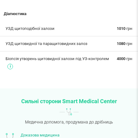
Діагностика
УЗД щитоподібної залози
1010
грн
УЗД щитовидної та паращитовидних залоз
1080
грн
Біопсія утворень щитовидної залози під УЗ-контролем
4000
грн
Сильні сторони Smart Medical Center
Медична допомога, продумана до дрібниць
Доказова медицина