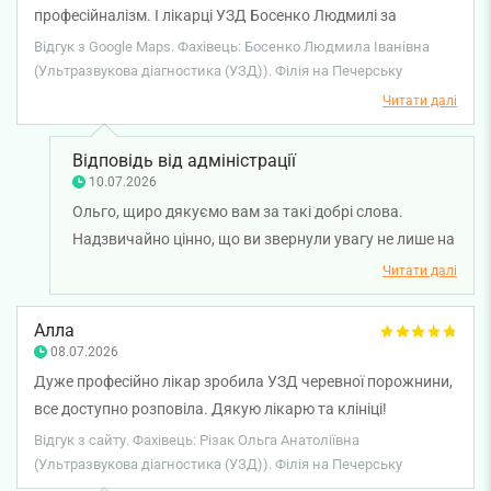
професійналізм. І лікарці УЗД Босенко Людмилі за
чудовий прийом.
Відгук з Google Maps. Фахівець: Босенко Людмила Іванівна
(Ультразвукова діагностика (УЗД)). Філія на Печерську
Читати далі
Відповідь від адміністрації
10.07.2026
Ольго, щиро дякуємо вам за такі добрі слова.
Надзвичайно цінно, що ви звернули увагу не лише на
професійний підхід лікаря ультразвукової
Читати далі
діагностики Людмили Босенко, а й на турботу та
привітність нашого адміністратора. Бажаємо вам
Алла
міцного здоров'я!
08.07.2026
Дуже професійно лікар зробила УЗД черевної порожнини,
все доступно розповіла. Дякую лікарю та клініці!
Відгук з сайту. Фахівець: Різак Ольга Анатоліївна
(Ультразвукова діагностика (УЗД)). Філія на Печерську