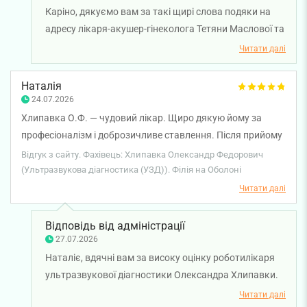
надзвичайно важлива праця завжди буде гідно оцінена, а
Каріно, дякуємо вам за такі щирі слова подяки на
кожен день приносить задоволення від результатів Вашої
адресу лікаря-акушер-гінеколога Тетяни Маслової та
роботи та вдячність пацієнтів. Бажаю Вам міцного
лікаря ультразвукової діагностики Анни Радченко.
Читати далі
здоров'я, добробуту, професійних успіхів, невичерпних сил
Нам дуже приємно, що робота наших лікарів
та якомога більше щасливих і здорових пацієнток! Щиро
залишила у вас настільки позитивні враження.
Наталія
дякую Вам за Вашу працю!
Уважність до деталей, відповідальний підхід,
24.07.2026
професійність і турбота про кожну пацієнтку є
Хлипавка О.Ф. — чудовий лікар. Щиро дякую йому за
важливими принципами роботи нашої команди. Ми
професіоналізм і доброзичливе ставлення. Після прийому
цінуємо довіру наших пацієнтів і раді, що ви відчули
залишилися лише позитивні враження.
Відгук з сайту. Фахівець: Хлипавка Олександр Федорович
підтримку та впевненість під час звернення до
(Ультразвукова діагностика (УЗД)). Філія на Оболоні
спеціалістів. Бажаємо вам міцного здоров'я!
Читати далі
Відповідь від адміністрації
27.07.2026
Наталіє, вдячні вам за високу оцінку роботилікаря
ультразвукової діагностики Олександра Хлипавки.
Нам приємно знати, що уважне ставлення та
Читати далі