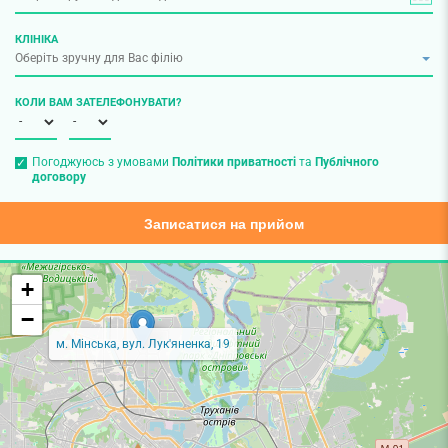
КЛІНІКА
КОЛИ ВАМ ЗАТЕЛЕФОНУВАТИ?
Погоджуюсь з умовами
Політики приватності
та
Публічного
договору
Записатися на прийом
+
−
м. Мінська, вул. Лук'яненка, 19