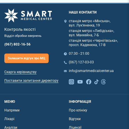
НАШІ КОНТАКТИ
станція метро «Мінська»,
вул. Лук'яненка, 19
Контроль якості
станція метро «Либідська»,
вул. Маккейна, 7-Б
Відділ обробки звернень
станція метро «Чернігівська»,
(067) 802-16-56
просп. Каденюка, 17-В
07:30 - 21:00
Залишити відгук про МЦ
(067) 127-03-03
info@smartmedicalcenter.ua
Скарга керівництву
Поставити запитання директору
МЕНЮ
ІНФОРМАЦІЯ
Напрями
Про клініку
Лікарі
Відгуки
Аналізи
Ліцензії