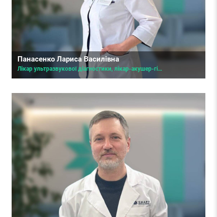
Панасенко Лариса Василівна
Лікар ультразвукової діагностики, лікар-акушер-гінеколог вищої категорії