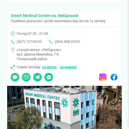
Smart Medical Center на Либідській
Приймає дорослих і дітей незалежно від світла та зв'язку
Пн-Нд 07:30 - 21:00
(067) 127-03-03
(044) 490-25-03
станція метро «Либідська»
вул. Джона Маккейна, 7-Б
Печерський район
Схеми проїзду:
на метро
/
на машині
Чат
Viber
Telegram
Messenger
Instagram
Facebook