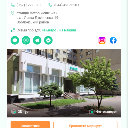
(067) 127-03-03
(044) 490-25-03
станція метро «Мінська»
вул. Левка Лук'яненка, 19
Оболонський район
Схеми проїзду:
на метро
/
на машині
Чат
Viber
Telegram
Messenger
Instagram
Facebook
3D тур
Фотогалерея
Записатися
Прокласти маршрут