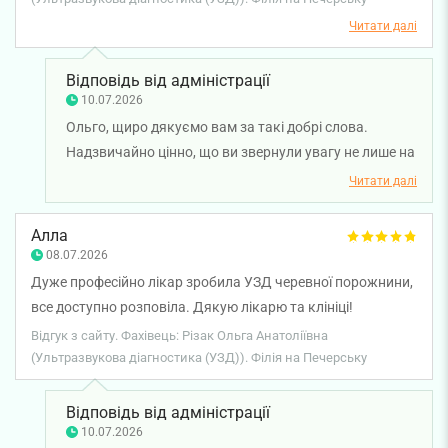
Читати далі
Відповідь від адміністрації
10.07.2026
Ольго, щиро дякуємо вам за такі добрі слова.
Надзвичайно цінно, що ви звернули увагу не лише на
професійний підхід лікаря ультразвукової
Читати далі
діагностики Людмили Босенко, а й на турботу та
привітність нашого адміністратора. Бажаємо вам
Алла
міцного здоров'я!
08.07.2026
Дуже професійно лікар зробила УЗД черевної порожнини,
все доступно розповіла. Дякую лікарю та клініці!
Відгук з сайту. Фахівець: Різак Ольга Анатоліївна
(Ультразвукова діагностика (УЗД)). Філія на Печерську
Відповідь від адміністрації
10.07.2026