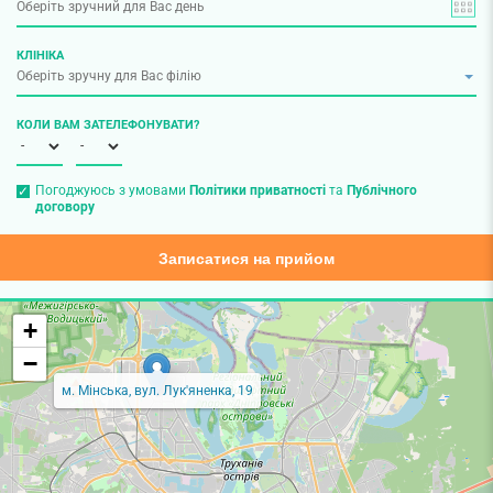
турбують:
часті мігрені або головний біль;
КЛІНІКА
гостра або хронічна недостатність кровообігу головного мозку;
вегето-судинна дистонія;
артеріальна гіпертензія;
КОЛИ ВАМ ЗАТЕЛЕФОНУВАТИ?
часті запаморочення або втрати свідомості;
тимчасова сліпота на одне око;
Погоджуюсь з умовами
Політики приватності
та
Публічного
шум у голові;
договору
порушення рівноваги та часті падіння.
Записатися на прийом
Доплер судин верхніх і нижніх кінцівок допомагає виявити проблеми
артерій та вен рук і ніг. Дослідження призначають, якщо Вас турбують
такі симптоми:
+
кульгавість, яку спричиняє біль у гомілках;
−
надмірна чутливість до зміни температури;
м. Мінська, вул. Лук'яненка, 19
оніміння;
варикозні вени та вузли;
відчуття важкості та набряки;
пігментація шкіри або виразки;