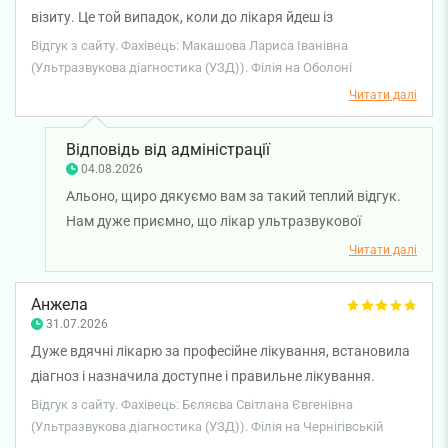
візиту. Це той випадок, коли до лікаря йдеш із
абсолютною довірою та спокоєм. Проходимо УЗ-
Відгук з сайту. Фахівець: Макашова Лариса Іванівна
діагностику всією сім’єю вже кілька років поспіль у
(Ультразвукова діагностика (УЗД)). Філія на Оболоні
лікарки Макашова Лариса Іванівна. Лариса Іванівна
Читати далі
просто неймовірна: завжди привітна, усміхнена, уважна
до найдрібніших деталей. Виходиш з кабінету — і вже
Відповідь від адміністрації
почуваєшся здоровішим! Дякуємо за такий підхід і
04.08.2026
турботу. Клініці дуже пощастило з таким фахівцем.
Альоно, щиро дякуємо вам за такий теплий відгук.
Нам дуже приємно, що лікар ультразвукової
діагностики Лариса Макашова вже багато років
Читати далі
допомагає вам і вашій родині, а кожен візит дарує
відчуття довіри, спокою та впевненості. Такі слова є
Анжела
найкращою подякою для лікаря й великою
31.07.2026
мотивацією для всієї нашої команди. Бажаємо вам
Дуже вдячні лікарю за професійне лікування, встановила
міцного здоров'я!
діагноз і назначила доступне і правильне лікування.
Рекомендую.
Відгук з сайту. Фахівець: Бєляєва Світлана Євгенівна
(Ультразвукова діагностика (УЗД)). Філія на Чернігівській