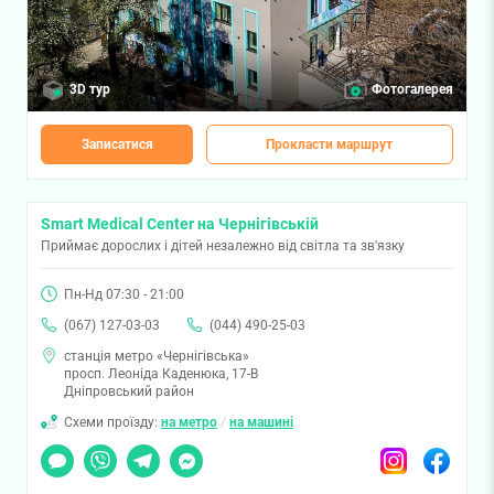
3D тур
Фотогалерея
Записатися
Прокласти маршрут
Smart Medical Center на Чернігівській
Приймає дорослих і дітей незалежно від світла та зв'язку
Пн-Нд 07:30 - 21:00
(067) 127-03-03
(044) 490-25-03
станція метро «Чернігівська»
просп. Леоніда Каденюка, 17-В
Дніпровський район
Схеми проїзду:
на метро
/
на машині
Чат
Viber
Telegram
Messenger
Instagram
Facebook