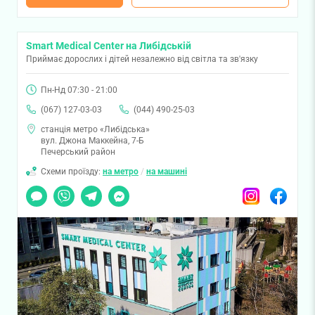
Smart Medical Center на Либідській
Приймає дорослих і дітей незалежно від світла та зв'язку
Пн-Нд 07:30 - 21:00
(067) 127-03-03
(044) 490-25-03
станція метро «Либідська»
вул. Джона Маккейна, 7-Б
Печерський район
Схеми проїзду:
на метро
/
на машині
Чат
Viber
Telegram
Messenger
Instagram
Facebook