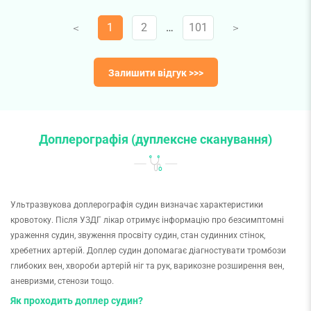
почувався комфортно під час консультації. Бажаємо
1
2
…
101
V
V
вам міцного здоров'я!
Залишити відгук >>>
Доплерографія (дуплексне сканування)
Ультразвукова доплерографія судин визначає характеристики
кровотоку. Після УЗДГ лікар отримує інформацію про безсимптомні
ураження судин, звуження просвіту судин, стан судинних стінок,
хребетних артерій. Доплер судин допомагає діагностувати тромбози
глибоких вен, хвороби артерій ніг та рук, варикозне розширення вен,
аневризми, стенози тощо.
Як проходить доплер судин?