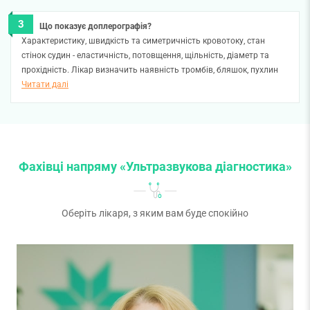
Що показує доплерографія?
Характеристику, швидкість та симетричність кровотоку, стан
стінок судин - еластичність, потовщення, щільність, діаметр та
прохідність. Лікар визначить наявність тромбів, бляшок, пухлин
чи інших патологій.
Читати далі
Фахівці напряму «Ультразвукова діагностика»
Оберіть лікаря, з яким вам буде спокійно