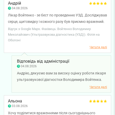
Андрій
04.08.2026
Лікар Войтенко - зе бест по проведенню УЗД. Досліджував
серце, щитовидку і кожного разу був приємно вражений.
Уважний, дуже професійний пілхід. Щиро рекомендую!
Відгук з Google Maps. Фахівець: Войтенко Володимир
Миколайович (Ультразвукова діагностика (УЗД)). Філія на
Оболоні
Читати далі
Відповідь від адміністрації
04.08.2026
Андрію, дякуємо вам за високу оцінку роботи лікаря
ультразвукової діагностки Володимира Войтенка.
Нам приємно знати, що ви залишилися задоволені
Читати далі
проведенням ультразвукових досліджень та
відзначили уважність і професійний підхід фахівця.
Альона
Бажаємо вам міцного здоров'я!
03.08.2026
Хочу поділитися враженнями після сьогоднішнього