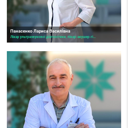
Панасенко Лариса Василівна
Лікар ультразвукової діагностики, лікар-акушер-гінеколог вищої категорії