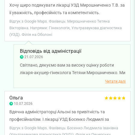
Хочу щиро подякувати лікарці УЗД Мирошниченко Т.В. за
її уважність, професійність та компетентність.
Відгук з Google Maps. Фахівець: Мирошниченко Тетяна
Вікторівна. Напрями: Гінекологія, Ультразвукова діагностика
(УЗД). Філія на Оболоні
Відповідь від адміністрації
21.07.2026
Світлано, дякуємо вам за високу оцінку роботи
лікаря-акушер-гінеколога Тетяни Мирошниченко. Ми
раді, що ви відзначили професіоналізм, уважність до
Читати далі
деталей і компетентність лікарки під час проведення
УЗД. Бажаємо вам міцного здоров'я!
Ольга
10.07.2026
Вдячна адміністраторці Альоні за привітність та
професійналізм. І лікарці УЗД Босенко Людмилі за
чудовий прийом.
Відгук з Google Maps. Фахівець: Босенко Людмила Іванівна
(Ультразвукова діагностика (УЗД)). Філія на Печерську