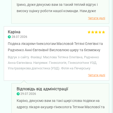
Ірино, дуже дякуємо вам за такий теплий відгук і
високу оцінку роботи нашої команди. Нам дуже
приємно, що візит до лікаря ультразвукової
Читати далі
діагностики Артура Фріза залишив у вас лише
позитивні враження, а консультація пройшла на
Каріна
високому рівні. Бажаємо вам міцного здоров'я!
28.07.2026
Подяка лікарям-гінекологам Масловой Тетяні Олегівні та
Радченко Анні Євгенівні! Висловлюю щиру та безмежну
подяку лікарям-гінекологам за високий професіоналізм,
Відгук з сайту. Фахівці: Маслова Тетяна Олегівна, Радченко
компетентність, уважне та чуйне ставлення до пацієнтів.
Анна Євгенівна. Напрями: Гінекологія, Гінекологічне УЗД,
Ультразвукова діагностика (УЗД). Філія на Печерську
Дякую Вам за турботу, підтримку, людяність і
відповідальне ставлення до своєї надзвичайно важливої
Читати далі
роботи. Ваша професійність, уважність до кожної
пацієнтки та бажання допомогти викликають щиру
Відповідь від адміністрації
повагу та вдячність. Нехай Ваша нелегка, але
29.07.2026
надзвичайно важлива праця завжди буде гідно оцінена, а
Каріно, дякуємо вам за такі щирі слова подяки на
кожен день приносить задоволення від результатів Вашої
адресу лікаря-акушер-гінеколога Тетяни Маслової та