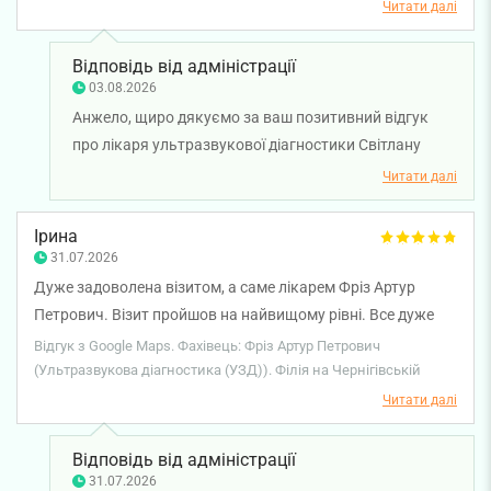
Читати далі
Відповідь від адміністрації
03.08.2026
Анжело, щиро дякуємо за ваш позитивний відгук
про лікаря ультразвукової діагностики Світлану
Бєляєву. Бажаємо вам міцного здоров'я!
Читати далі
Ірина
31.07.2026
Дуже задоволена візитом, а саме лікарем Фріз Артур
Петрович. Візит пройшов на найвищому рівні. Все дуже
сподобалося. Також дуже задоволена адміністратором
Відгук з Google Maps. Фахівець: Фріз Артур Петрович
Валентиною, її відношенням до пацієнта, емпатією та
(Ультразвукова діагностика (УЗД)). Філія на Чернігівській
дбайливим ставленням!
Читати далі
Відповідь від адміністрації
31.07.2026