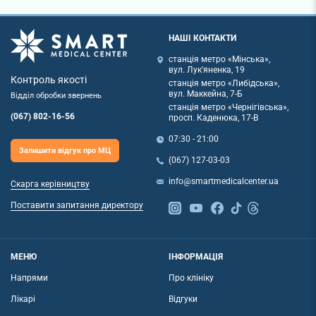
НАШІ КОНТАКТИ
станція метро «Мінська»,
вул. Лук'яненка, 19
Контроль якості
станція метро «Либідська»,
вул. Маккейна, 7-Б
Відділ обробки звернень
станція метро «Чернігівська»,
(067) 802-16-56
просп. Каденюка, 17-В
07:30 - 21:00
Залишити відгук про МЦ
(067) 127-03-03
info@smartmedicalcenter.ua
Скарга керівництву
Поставити запитання директору
МЕНЮ
ІНФОРМАЦІЯ
Напрями
Про клініку
Лікарі
Відгуки