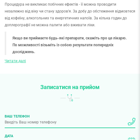
Процедура не викликає побічних ефектів - її можна проводити
незалежно від віку чи стану здоров’я. За добу до обстеження відмовтеся
від кофеїну, алкогольних та енергетичних напоїв. За кілька годин до
доплерографії не можна палити або вживати ліки.
Якщо ви приймаєте будь-які препарати, скажіть про це лікарю.
По можливості візьміть із собою результати попередніх
досліджень.
Читати далі
Доплер судин триває від 10 до 30 хвилин у положенні лежачи або
сидячи. Лікар нанесе гель на шкіру і за допомогою датчика огляне
необхідний орган. Після розшифровки даних фахівець складе
Записатися на прийом
консультативний висновок. Потім Ви можете записатися на
консультацію терапевта чи невролога або провестидодаткову
діагностику.
Коли потрібно зробити доплер судин?
ВАШ ТЕЛЕФОН
Доплерографія судин головного мозку та шиї дає можливість оцінити
кровотік у судинах мозку, виявити патологію сонних та хребетних
артерій. Зробіть доплер судин головного мозку та шиї, якщо Вас
ДАТА