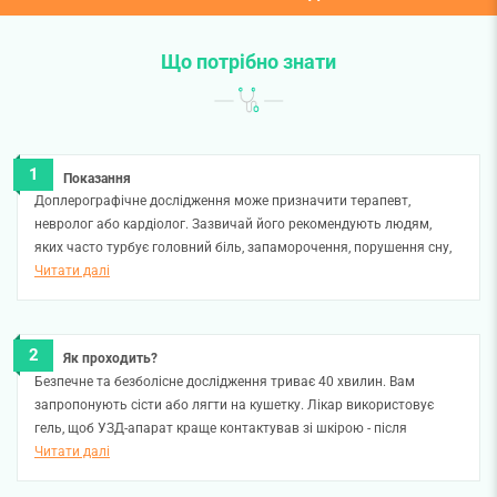
Що потрібно знати
Показання
Доплерографічне дослідження може призначити терапевт,
невролог або кардіолог. Зазвичай його рекомендують людям,
яких часто турбує головний біль, запаморочення, порушення сну,
підвищенний артеріальний тиск, асиметрія пульсу, погіршення
Читати далі
зору, слуху, шуми у вухах.
Як проходить?
Безпечне та безболісне дослідження триває 40 хвилин. Вам
запропонують сісти або лягти на кушетку. Лікар використовує
гель, щоб УЗД-апарат краще контактував зі шкірою - після
процедури Ви зможете його витерти.
Читати далі