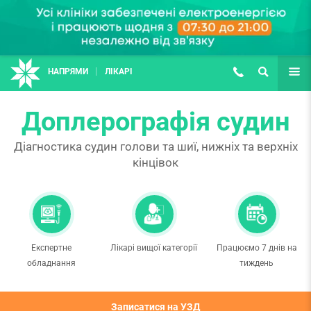
НАПРЯМИ
ЛІКАРІ
(067) 127-03-03
ПОШУК
ЩЕ
Доплерографія судин
Діагностика судин голови та шиї, нижніх та верхніх
кінцівок
Експертне
Лікарі вищої категорії
Працюємо 7 днів на
обладнання
тиждень
Записатися на УЗД