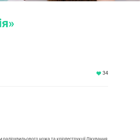
ія»
34
 радіохвильового ножа та кріодеструкції Лікування