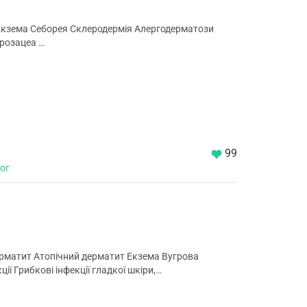
 Екзема Себорея Склеродермія Алергодерматози
 розацеа …
99
лог
ерматит Атопічний дерматит Екзема Вугрова
ії Грибкові інфекції гладкої шкіри,…