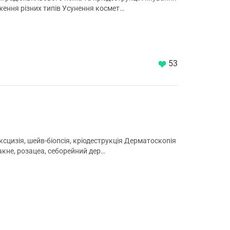
ення різних типів Усунення космет…
53
сцизія, шейв-біопсія, кріодеструкція Дерматоскопія
 акне, розацеа, себорейний дер…