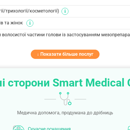
ї/трихології/косметології)
ів та жінок
 волосистої частини голови із застосуванням мезопрепара
↓ Показати більше послуг
і сторони Smart Medical 
Медична допомога, продумана до дрібниць
Сучасне оснащення