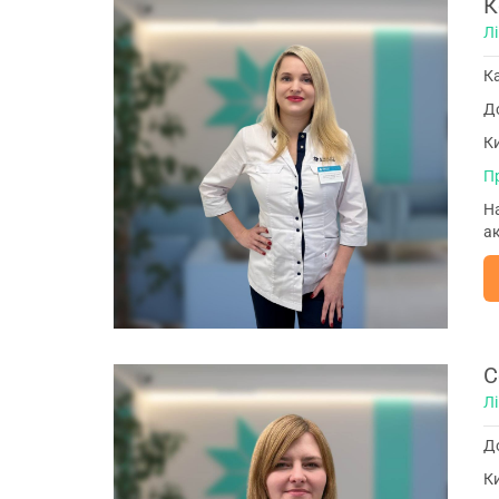
К
Л
К
До
Ки
П
На
ак
С
Л
До
Ки