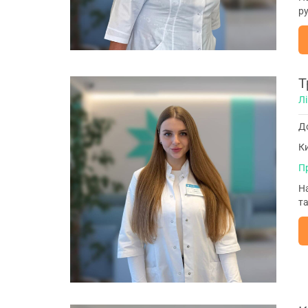
р
Т
Л
До
Ки
П
На
та