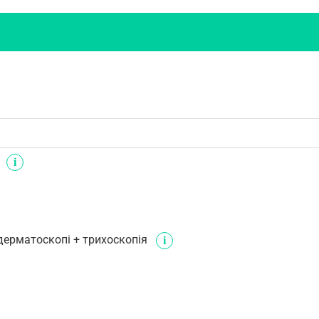
н
дерматоскопі + трихоскопія