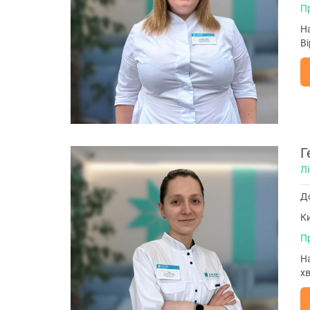
П
Н
Ві
Г
Лі
До
Ки
П
Н
хв