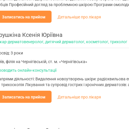
убців Професійний догляд за проблемною шкірою Програми омолодж
Записатись на прийом
Детальніше про лікаря
рушкіна Ксенія Юріївна
ікар-дерматовенеролог, дитячий дерматолог, косметолог, трихолог
свід: 3 роки
їв, філія на Чернігівській, ст. м. «Чернігівська»
роводить онлайн-консультації
прями діяльності: Видалення новоутворень шкіри: радіохвильова ек
 трихоскопія Лікування та супровід гострих і хронічних дерматозів:
Записатись на прийом
Детальніше про лікаря