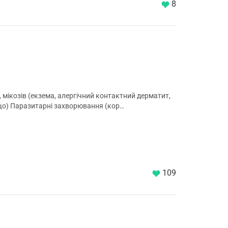
8
 мікозів (екзема, алергічний контактний дерматит,
ощо) Паразитарні захворювання (кор…
109