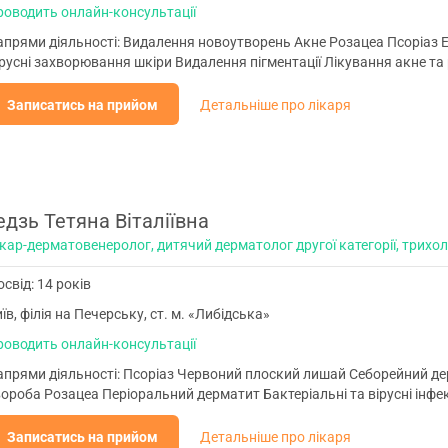
роводить онлайн-консультації
апрями діяльності: Видалення новоутворень Акне Розацеа Псоріаз
русні захворювання шкіри Видалення пігментації Лікування акне та
Записатись на прийом
Детальніше про лікаря
едзь Тетяна Віталіївна
кар-дерматовенеролог, дитячий дерматолог другої категорії, трихо
свід: 14 років
їв, філія на Печерську, ст. м. «Либідська»
роводить онлайн-консультації
апрями діяльності: Псоріаз Червоний плоский лишай Себорейний д
ороба Розацеа Періоральний дерматит Бактеріальні та вірусні інфекц
Записатись на прийом
Детальніше про лікаря