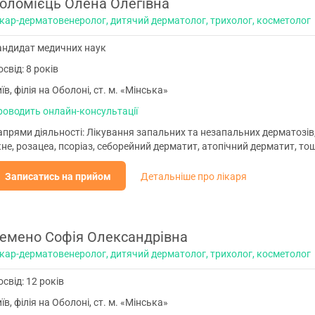
оломієць Олена Олегівна
ікар-дерматовенеролог, дитячий дерматолог, трихолог, косметолог
андидат медичних наук
свід: 8 років
їв, філія на Оболоні, ст. м. «Мінська»
роводить онлайн-консультації
прями діяльності: Лікування запальних та незапальних дерматозів,
не, розацеа, псоріаз, себорейний дерматит, атопічний дерматит, т
Записатись на прийом
Детальніше про лікаря
емено Софія Олександрівна
ікар-дерматовенеролог, дитячий дерматолог, трихолог, косметолог
свід: 12 років
їв, філія на Оболоні, ст. м. «Мінська»