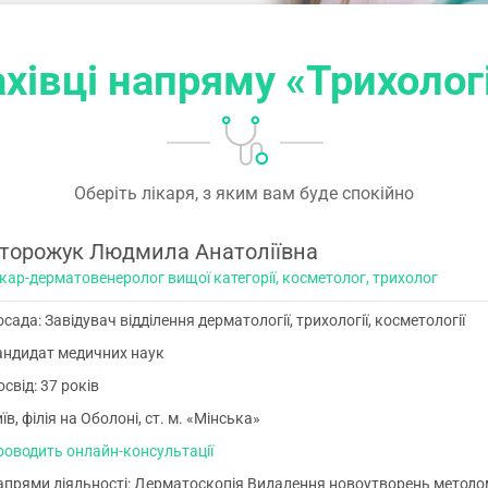
хівці напряму «Трихолог
Оберіть лікаря, з яким вам буде спокійно
торожук Людмила Анатоліївна
кар-дерматовенеролог вищої категорії, косметолог, трихолог
сада: Завідувач відділення дерматології, трихології, косметології
андидат медичних наук
свід: 37 років
їв, філія на Оболоні, ст. м. «Мінська»
роводить онлайн-консультації
апрями діяльності: Дерматоскопія Видалення новоутворень методом