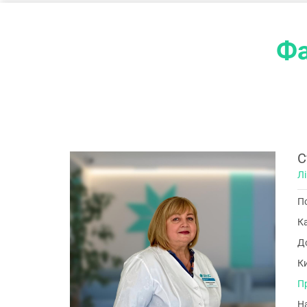
Фа
С
Лі
По
К
До
Ки
П
Н