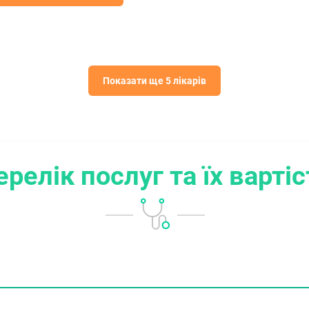
Показати ще 5 лікарів
ерелік послуг
та їх варті