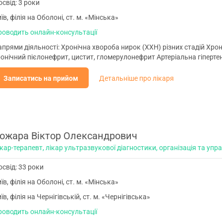
свід: 3 роки
їв, філія на Оболоні, ст. м. «Мінська»
роводить онлайн-консультації
прями діяльності: Хронічна хвороба нирок (ХХН) різних стадій Хрон
онічний пієлонефрит, цистит, гломерулонефрит Артеріальна гіпертен
Записатись на прийом
Детальніше про лікаря
ожара Віктор Олександрович
кар-терапевт, лікар ультразвукової діагностики, організація та уп
свід: 33 роки
їв, філія на Оболоні, ст. м. «Мінська»
їв, філія на Чернігівській, ст. м. «Чернігівська»
роводить онлайн-консультації