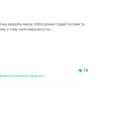
ічна хвороба нирок (ХХН) різних стадій Гострий та
зія, у тому числі ниркового по…
10
равління охороною здоровʼя