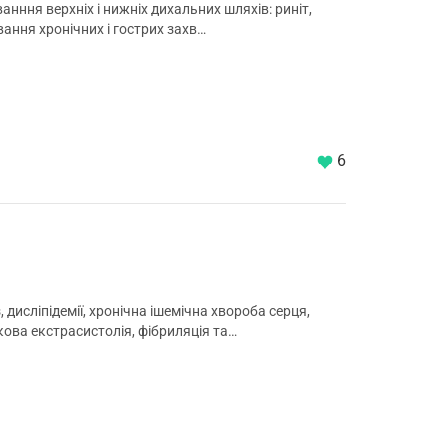
нння верхніх і нижніх дихальних шляхів: риніт,
вання хронічних і гострих захв…
6
дисліпідемії, хронічна ішемічна хвороба серця,
кова екстрасистолія, фібриляція та…