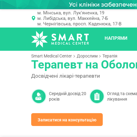
м. Мінська, вул. Лук'яненка, 19
м. Либідська, вул. Маккейна, 7-Б
м. Чернігівська, просп. Каденюка, 17-В
НАПРЯМИ
Smart Medical Center
Дорослим
Терапія
Терапевт на Оболо
Досвідчені лікарі-терапевти
Середній досвід 20
Огляд та схем
років
лікування
Записатися на консультацію