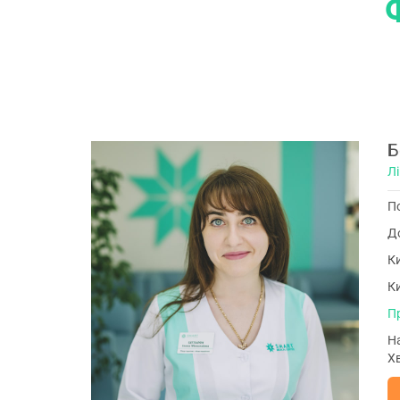
Б
Лі
По
До
Ки
Ки
П
На
Хв