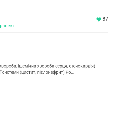
87
ерапевт
хвороба, ішемічна хвороба серця, стенокардія)
ї системи (цистит, пієлонефрит) Ро…