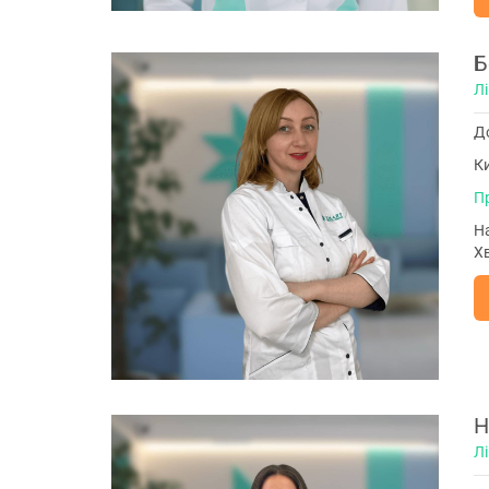
Б
Лі
До
Ки
П
На
Хв
Н
Л