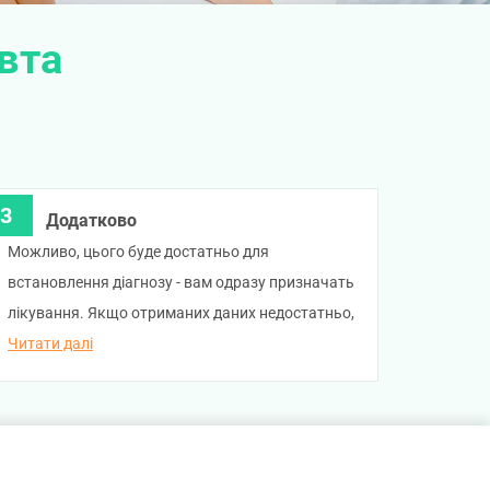
вта
Додатково
Можливо, цього буде достатньо для
встановлення діагнозу - вам одразу призначать
лікування. Якщо отриманих даних недостатньо,
лікар запропонує провести лабораторні аналізи
Читати далі
або спеціальні інструментальні дослідження
(кардіограму, УЗД, холтерівське моніторування,
електроенцефалограму тощо). Може
знадобитися консультація суміжного