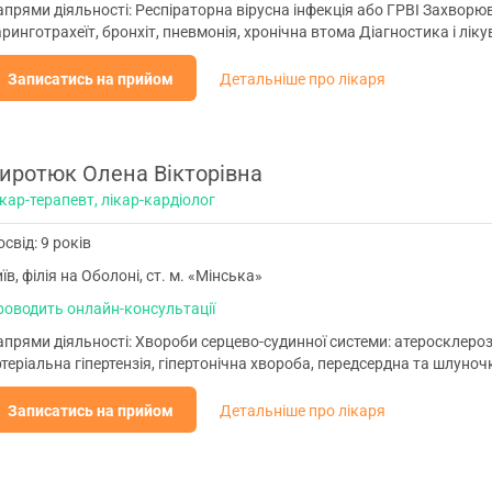
прями діяльності: Респіраторна вірусна інфекція або ГРВІ Захворюва
ринготрахеїт, бронхіт, пневмонія, хронічна втома Діагностика і ліку
Записатись на прийом
Детальніше про лікаря
иротюк Олена Вікторівна
кар-терапевт, лікар-кардіолог
свід: 9 років
їв, філія на Оболоні, ст. м. «Мінська»
роводить онлайн-консультації
прями діяльності: Хвороби серцево-судинної системи: атеросклероз, 
теріальна гіпертензія, гіпертонічна хвороба, передсердна та шлуноч
Записатись на прийом
Детальніше про лікаря