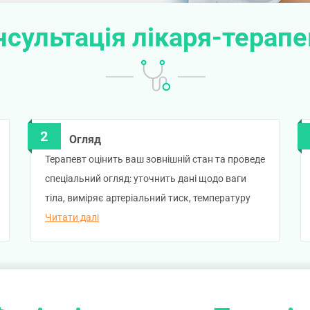
нсультація лікаря-терапе
Огляд
Терапевт оцінить ваш зовнішній стан та проведе
спеціальний огляд: уточнить дані щодо ваги
тіла, виміряє артеріальний тиск, температуру
тіла, вислухає, як функціонують легені і серце,
Читати далі
обстежить живіт, перевірить наявність
патологічних симптомів.