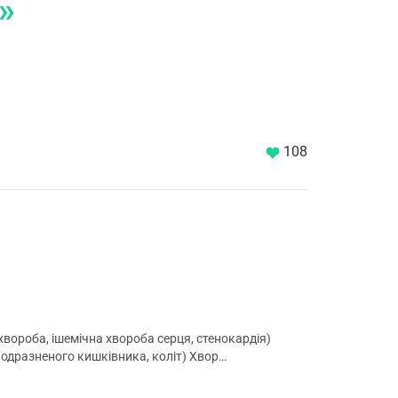
»
спеціаліста (невролога, офтальмолога,
отоларинголога, акушер-гінеколога тощо). У
такому випадку терапевт оформить
направлення для дообстеження і призначить
дату повторної консультації.
108
хвороба, ішемічна хвороба серця, стенокардія)
подразненого кишківника, коліт) Хвор…