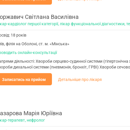
оржавич Світлана Василівна
кар-кардіолог першої категорії, лікар функціональної діагностики, т
свід: 18 років
їв, філія на Оболоні, ст. м. «Мінська»
роводить онлайн-консультації
прями діяльності: Хвороби серцево-судинної системи (гіпертонічна 
ороби дихальної системи (пневмонія, бронхіт, ГРВІ) Хвороби сечово
Записатись на прийом
Детальніше про лікаря
азарова Марія Юріївна
ікар-терапевт, нефролог