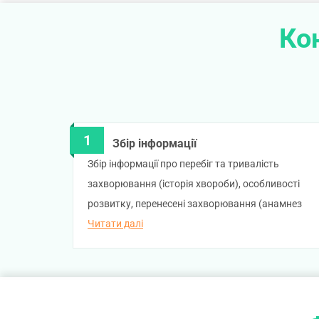
Ко
Збір інформації
Збір інформації про перебіг та тривалість
захворювання (історія хвороби), особливості
розвитку, перенесені захворювання (анамнез
життя). Лікар запитає вас про наявність
Читати далі
алергічних реакцій, використання лікарських
засобів.