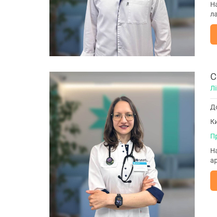
На
ла
С
Лі
До
Ки
П
На
ар