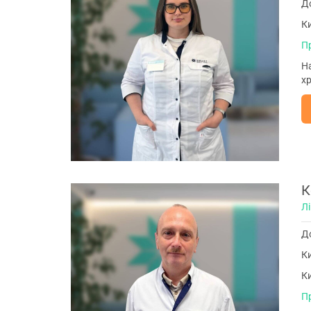
До
Ки
П
На
хр
К
Лі
До
Ки
Ки
П