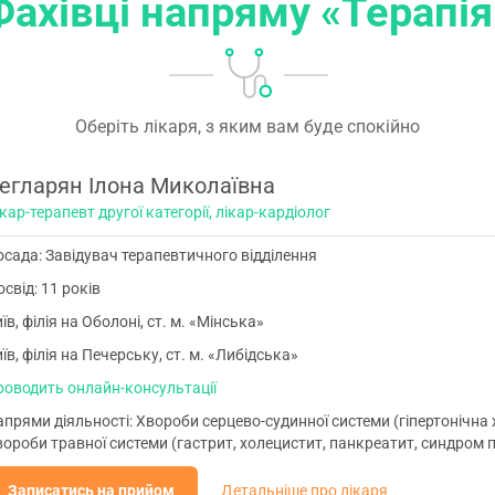
Фахівці напряму «Терапія
Оберіть лікаря, з яким вам буде спокійно
егларян Ілона Миколаївна
кар-терапевт другої категорії, лікар-кардіолог
сада: Завідувач терапевтичного відділення
свід: 11 років
їв, філія на Оболоні, ст. м. «Мінська»
їв, філія на Печерську, ст. м. «Либідська»
роводить онлайн-консультації
прями діяльності: Хвороби серцево-судинної системи (гіпертонічна 
ороби травної системи (гастрит, холецистит, панкреатит, синдром 
Записатись на прийом
Детальніше про лікаря