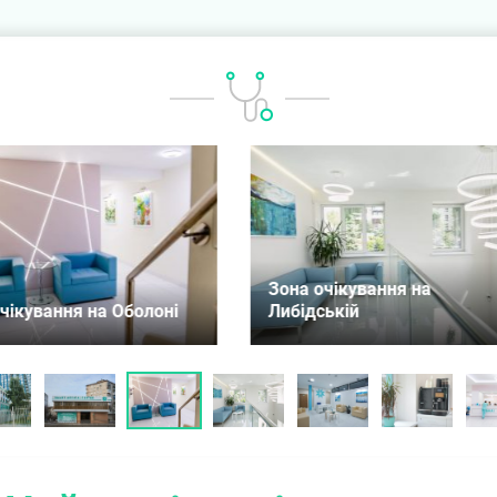
 очікування на
Зона очікування на
дській
Чернігівській