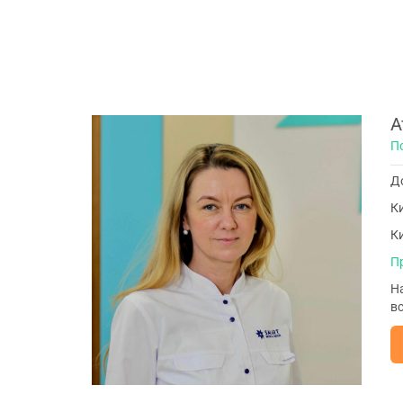
А
П
До
Ки
Ки
П
Н
вс