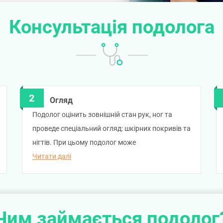
Консультація подолога
Огляд
Подолог оцінить зовнішній стан рук, ног та
проведе спеціальний огляд: шкірних покривів та
нігтів. При цьому подолог може
використовувати спеціальне збільшувальне
Читати далі
скло.
Чим займається подолог