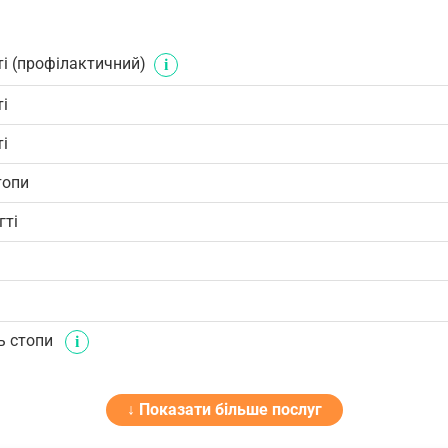
ті (профілактичний)
і
і
топи
гті
ь стопи
↓ Показати більше послуг