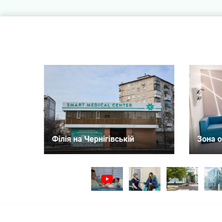
Зона
Зона очікування на Оболоні
Либі