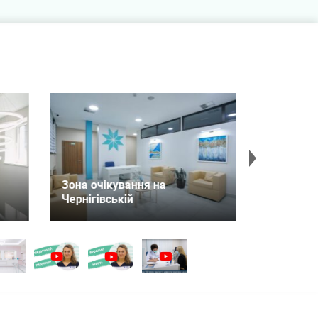
Спробуйте нашу каву
Рецепц