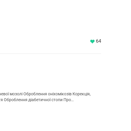
64
вої мозолі Оброблення оніхомікозів Корекція,
тя Оброблення діабетичної стопи Про…