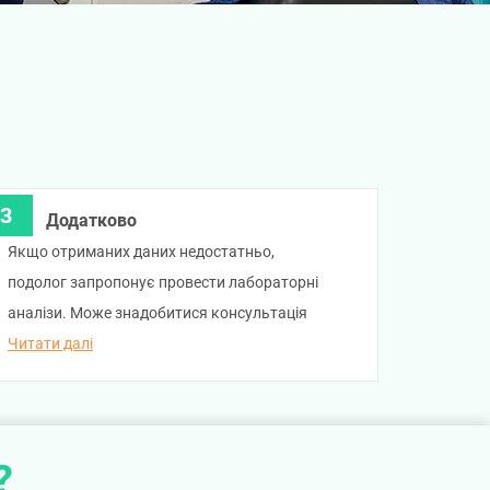
Додатково
Якщо отриманих даних недостатньо,
подолог запропонує провести лабораторні
аналізи. Може знадобитися консультація
суміжного спеціаліста (дерматолога,
Читати далі
ортопеда тощо). У такому випадку подолог
оформить направлення для дообстеження і
призначить дату повторного візиту.
?