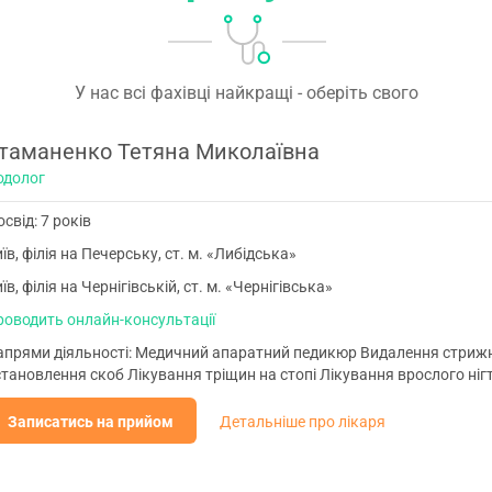
У нас всі фахівці найкращі - оберіть свого
таманенко Тетяна Миколаївна
одолог
свід: 7 років
їв, філія на Печерську, ст. м. «Либідська»
їв, філія на Чернігівській, ст. м. «Чернігівська»
роводить онлайн-консультації
апрями діяльності: Медичний апаратний педикюр Видалення стрижне
тановлення скоб Лікування тріщин на стопі Лікування врослого ніг
Записатись на прийом
Детальніше про лікаря