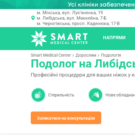
м. Мінська, вул. Лук'яненка, 19
м. Либідська, вул. Маккейна, 7-Б
м. Чернігівська, просп. Каденюка, 17-В
НАПРЯМИ
Smart Medical Center
Дорослим
Подологія
Подолог на Либідс
Професійні процедури для ваших ніжок у 
Стерильність
Нове обладна
Записатися на консультацію