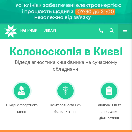
НАПРЯМИ
ЛІКАРІ
(067) 127-03-03
ПОШУК
ЩЕ
Колоноскопія в Києві
Відеодіагностика кишківника на сучасному
обладнанні
Лікарі експертного
Комфортно та без
Заключення та
рівня
болю - уві сні
відеозапис
діагностики