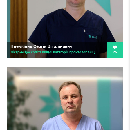
Плем'яник Сергій Віталійович
26
Лікар-ендоскопіст вищої категорії, проктолог вищої категорії, лікар ультразвукової діагностики