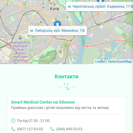
м. Чернігівська, просп. Каденюка, 17-В
м. Либідська, вул. Маккейна, 7-Б
Leaflet
|
OpenStreetMap
Контакти
Smart Medical Center на Оболоні
Приймає дорослих і дітей незалежно від світла та зв'язку
Пн-Нд 07:30 - 21:00
(067) 127-03-03
(044) 490-25-03