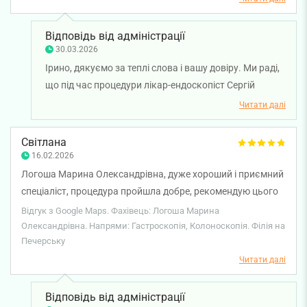
якщо вам треба буде зробити цю діагностику, дуже
рекомендую! Вас уважно вислухають, заспокоють і якісно
Відповідь від адміністрації
проведуть діагностику! Дякую❤️❤️
30.03.2026
Ірино, дякуємо за теплі слова і вашу довіру. Ми раді,
що під час процедури лікар-ендоскопіст Сергій
Племʼяник і лікар-анестезіолог Василь Скляренко
Читати далі
змогли підтримати вас, дати впевненість і провести
процедури без стресу. Ваш відгук дуже важливий
Світлана
для нас. Бажаємо вам міцного здоров'я!
16.02.2026
Логоша Марина Олександрівна, дуже хороший і приємний
спеціаліст, процедура пройшла добре, рекомендую цього
спеціаліста. Залишились тільки приємні враження від
Відгук з Google Maps. Фахівець: Логоша Марина
клініки та персоналу, дякую!
Олександрівна. Напрями: Гастроскопія, Колоноскопія. Філія на
Печерську
Читати далі
Відповідь від адміністрації