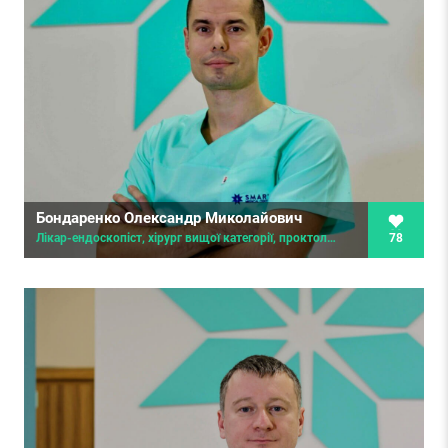
Бондаренко Олександр Миколайович
78
Лікар-ендоскопіст, хірург вищої категорії, проктолог, лікар ультразвукової діагностики, лікар-онколог