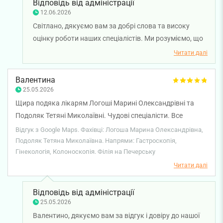
професійні. Медсестри робили усе, щоб мені було
Відповідь від адміністрації
комфортно. Я дуже вдячна всім їм за приділену мені увагу.
12.06.2026
Навіть через тиждень, коли мені знадобилася
Світлано, дякуємо вам за добрі слова та високу
консультація, лікар Бондаренко був у відпустці, але
оцінку роботи наших спеціалістів. Ми розуміємо, що
зателефонував мені через 15 хвилин після звернення до
такі складні процедури часто викликають неприємні
Читати далі
лікарні, відповів на всі мої питання, призначив необхідні
відчуття, тому завжди прагнемо створити
ліки. Я ВПО з Миколаєва, до вашої лікарні звертаюся вже
максимально спокійну та комфортну атмосферу під
Валентина
вдруге, і кожного разу дуже задоволена. І відношенням, і
час обстеження. Нам приємно, що професіоналізм і
25.05.2026
професійністю медперсоналу. Дякую вам усім ще раз! Ви
турбота лікаря-ендоскопіста Олександра
Щира подяка лікарям Логоші Марині Олександрівні та
неймовірні! Нехай щастить.
Бондаренка, лікаря-анестезіолога Костянтина
Подоляк Тетяні Миколаївні. Чудові спеціалісти. Все
Ворони, а також медичних сестер Світлани та Наталії
доступно та гарно пояснили.
Відгук з Google Maps. Фахівці: Логоша Марина Олександрівна,
допомогли вам почуватися впевнено та спокійно.
Подоляк Тетяна Миколаївна. Напрями: Гастроскопія,
Бажаємо вам міцного здоров'я!
Гінекологія, Колоноскопія. Філія на Печерську
Читати далі
Відповідь від адміністрації
25.05.2026
Валентино, дякуємо вам за відгук і довіру до нашої