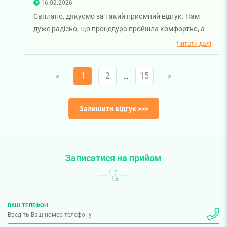
16.02.2026
Світлано, дякуємо за такий приємний відгук. Нам
дуже радісно, що процедура пройшла комфортно, а
процедура проведена лікарем-ендоскопістом
Читати далі
Мариною Логошею залишила позитивні враження.
Для нас важливо, щоб кожен пацієнт почувався
1
2
…
15
V
V
спокійно та впевнено під час візиту. Бажаємо вам
міцного здоров'я!
Залишити відгук >>>
Записатися на прийом
ВАШ ТЕЛЕФОН