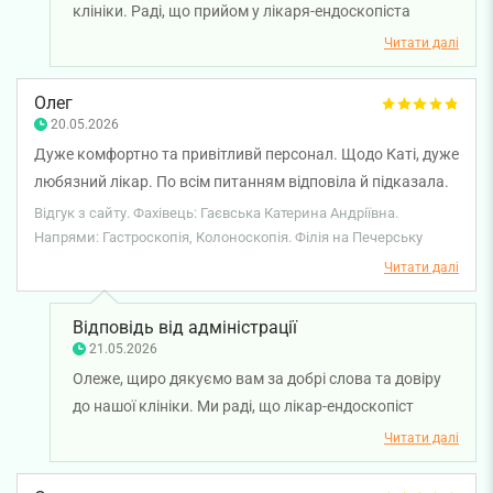
клініки. Раді, що прийом у лікаря-ендоскопіста
Марини Логоші та лікаря-акушер-гінеколога Тетяни
Читати далі
Подоляк залишив у вас позитивні враження.
Бажаємо вам міцного здоров'я!
Олег
20.05.2026
Дуже комфортно та привітливй персонал. Щодо Каті, дуже
любязний лікар. По всім питанням відповіла й підказала.
Лікарні щиро дякую. Сподіваюсь у Вас буду нескоро.
Відгук з сайту. Фахівець: Гаєвська Катерина Андріївна.
Напрями: Гастроскопія, Колоноскопія. Філія на Печерську
Читати далі
Відповідь від адміністрації
21.05.2026
Олеже, щиро дякуємо вам за добрі слова та довіру
до нашої клініки. Ми раді, що лікар-ендоскопіст
Катерина Гаєвська змогла допомогти вам, надати
Читати далі
необхідні рекомендації та створити приємні
враження від візиту. Бажаємо вам міцного здоров'я!