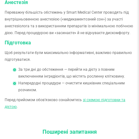
Анестезія
Переважну більшість обстежень у Smart Medical Center проводять під
внутрішньовенною анестезією («медикаментозний сон») за участі
анестезіолога та з використанням препаратів із мінімальною побічною
дією. Перед процедурою ви «засинаєте» й не відчуваєте дискомфорту.
Підготовка
Щоб результати були максимально інформативні, важливо правильно
підготуватися.
За три дні до обстеження — перейти на дієту з повним
виключенням інгредієнтів, що містять рослинну клітковину.
Напередодні процедури — очистити кишківник спеціальним
розчином.
Перед прийомом обов’язково ознайомтесь
зі схемою підготовки та
дієтою
.
Поширені запитання