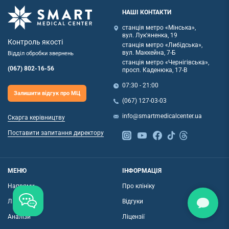
НАШІ КОНТАКТИ
станція метро «Мінська»,
вул. Лук'яненка, 19
Контроль якості
станція метро «Либідська»,
вул. Маккейна, 7-Б
Відділ обробки звернень
станція метро «Чернігівська»,
(067) 802-16-56
просп. Каденюка, 17-В
07:30 - 21:00
Залишити відгук про МЦ
(067) 127-03-03
info@smartmedicalcenter.ua
Скарга керівництву
Поставити запитання директору
МЕНЮ
ІНФОРМАЦІЯ
Напрями
Про клініку
Лікарі
Відгуки
Аналізи
Ліцензії