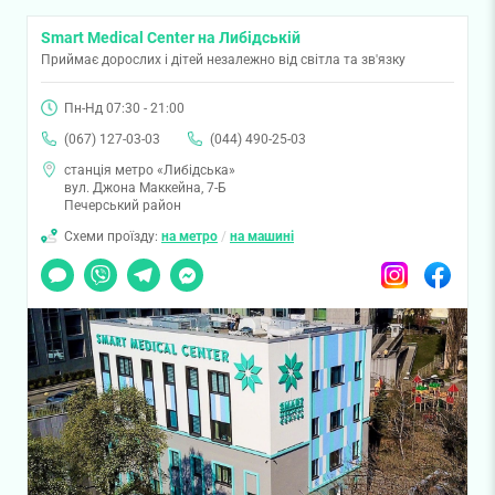
Smart Medical Center на Либідській
Приймає дорослих і дітей незалежно від світла та зв'язку
Пн-Нд 07:30 - 21:00
(067) 127-03-03
(044) 490-25-03
станція метро «Либідська»
вул. Джона Маккейна, 7-Б
Печерський район
Схеми проїзду:
на метро
/
на машині
Чат
Viber
Telegram
Messenger
Instagram
Facebook