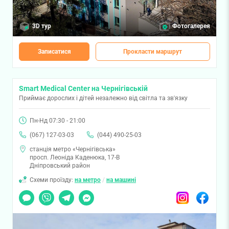
3D тур
Фотогалерея
Записатися
Прокласти маршрут
Smart Medical Center на Чернігівській
Приймає дорослих і дітей незалежно від світла та зв'язку
Пн-Нд 07:30 - 21:00
(067) 127-03-03
(044) 490-25-03
станція метро «Чернігівська»
просп. Леоніда Каденюка, 17-В
Дніпровський район
Схеми проїзду:
на метро
/
на машині
Чат
Viber
Telegram
Messenger
Instagram
Facebook