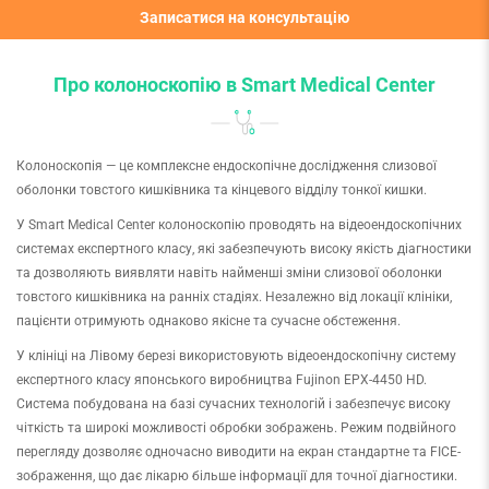
Записатися на консультацію
Про колоноскопію в Smart Medical Center
Колоноскопія — це комплексне ендоскопічне дослідження слизової
оболонки товстого кишківника та кінцевого відділу тонкої кишки.
У Smart Medical Center колоноскопію проводять на відеоендоскопічних
системах експертного класу, які забезпечують високу якість діагностики
та дозволяють виявляти навіть найменші зміни слизової оболонки
товстого кишківника на ранніх стадіях. Незалежно від локації клініки,
пацієнти отримують однаково якісне та сучасне обстеження.
У клініці на Лівому березі використовують відеоендоскопічну систему
експертного класу японського виробництва Fujinon EPX-4450 HD.
Система побудована на базі сучасних технологій і забезпечує високу
чіткість та широкі можливості обробки зображень. Режим подвійного
перегляду дозволяє одночасно виводити на екран стандартне та FICE-
зображення, що дає лікарю більше інформації для точної діагностики.