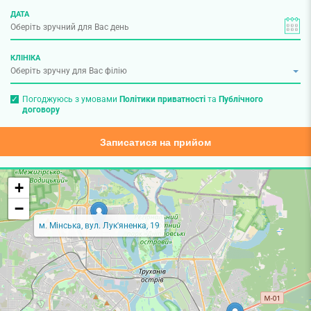
ДАТА
КЛІНІКА
Погоджуюсь з умовами
Політики приватності
та
Публічного
договору
Записатися на прийом
+
−
м. Мінська, вул. Лук'яненка, 19