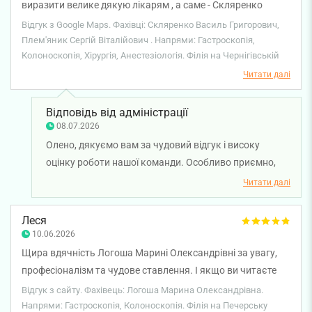
виразити велике дякую лікарям , а саме - Скляренко
Василь Григорович, Плем'яник Сергій Віталійович,
Відгук з Google Maps. Фахівці: Скляренко Василь Григорович,
медичному персоналу, так же рецепції, все пройшло
Плем'яник Сергій Віталійович . Напрями: Гастроскопія,
Колоноскопія, Хірургія, Анестезіологія. Філія на Чернігівській
чудово, всі ввічливі, допомогли вирішити всі питання.
Залишилась задоволена, рекомендую.
Читати далі
Відповідь від адміністрації
08.07.2026
Олено, дякуємо вам за чудовий відгук і високу
оцінку роботи нашої команди. Особливо приємно,
що ви відзначили професіоналізм лікаря-
Читати далі
анестезіолога Василя Скляренка, лікаря-
ендоскопіста Сергія Плем'яника, уважне ставлення
Леся
медичного персоналу та якісний сервіс на рецепції.
10.06.2026
Бажаємо вам міцного здоров'я!
Щира вдячність Логоша Марині Олександрівні за увагу,
професіоналізм та чудове ставлення. І якщо ви читаєте
відгук перед візитом - рекомендую зробити все під
Відгук з сайту. Фахівець: Логоша Марина Олександрівна.
медікаментозним сном. Маю досвід під місцевою
Напрями: Гастроскопія, Колоноскопія. Філія на Печерську