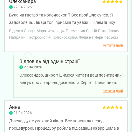
Олександра
27.04.2026
Була на гастро та колоноскопії! Все пройшло супер. Я
задоволена. Лікарі топ, приємні та уважні. Племʼянику
Сергію Віталійовичу та його команді, дякую!)
Відгук з Google Maps. Фахівець: Плем'яник Сергій Віталійович .
Напрями: Гастроскопія, Колоноскопія. Філія на Чернігівській
Читати далі
Відповідь від адміністрації
27.04.2026
Олександро, щиро тішимося читати ваш позитивний
відгук про лікаря-ендоскопіста Сергія Плем'яника.
Приємно, що процедура пройшла комфортно і ви
Читати далі
залишились задоволені. Бажаємо вам міцного
здоров'я!
Анна
01.04.2026
Дякую, дуже уважний лікар. Все пояснила перед
процедурою. Процедуру робила під седацією(вирішила в