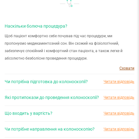
Наскільки болюча процедура?
Щоб пацієнт комфортно себе почував під час процедури, ми
пропонуємо медикаментозний сон. Він схожий на фізіологічний,
забезпечує спокійний і комфортний стан пацієнта, а також легке й
абсолютно безболісне проведення процедури.
Сховати
Чи потрібна підготовка до колоноскопії?
Читати відповідь
Так, для проведення дослідження обов’язкова підготовка за кілька днів
Які протипокази до проведення колоноскопії?
Читати відповідь
до візиту. Потрібно дотримуватись «безшлакової дієти» та напередодні
маніпуляції провести повну очистку кишківника за допомогою
Що входить у вартість?
Читати відповідь
спеціального розчину. Деталі можна дізнатися під час запису на візит.
• підозра на прободіння, наскрізне пошкодження стінки кишки;
• кишкова непрохідність;
Вартість дослідження включає проведення процедури та запис на ваш
Сховати
Чи потрібне направлення на колоноскопію?
Читати відповідь
• прийом залізовмісних препаратів;
електронний носій. У вартість не входить знеболення та гістологічне
• рівень тромбоцитів нижче 100;
дослідження, у разі необхідності.
Направлення від вашого лікуючого лікаря допоможе лікарю-