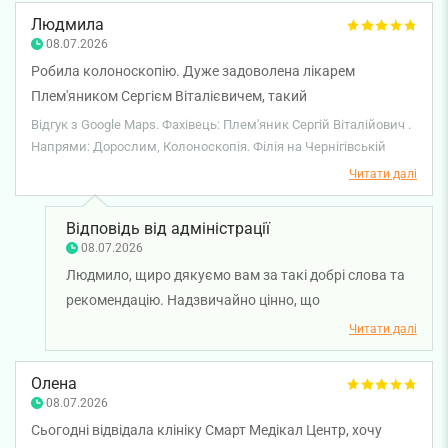
Людмила
08.07.2026
Робила колоноскопію. Дуже задоволена лікарем
Плем'яником Сергієм Віталієвичем, такий
уважний,чуйний, все розпитав про проблему і дав поради.
Відгук з Google Maps. Фахівець: Плем'яник Сергій Віталійович .
Тут в клініці всі лікарі і медсестри дуже сподобались.
Напрями: Дорослим, Колоноскопія. Філія на Чернігівській
Рекомендую.
Читати далі
Відповідь від адміністрації
08.07.2026
Людмило, щиро дякуємо вам за такі добрі слова та
рекомендацію. Надзвичайно цінно, що
професіоналізм, уважність і чуйне ставлення лікаря-
Читати далі
ендоскопіста Сергія Плем'яника залишили у вас
позитивні враження, а обстеження пройшло
Олена
комфортно. Бажаємо вам міцного здоров'я!
08.07.2026
Сьогодні відвідала клініку Смарт Медікал Центр, хочу