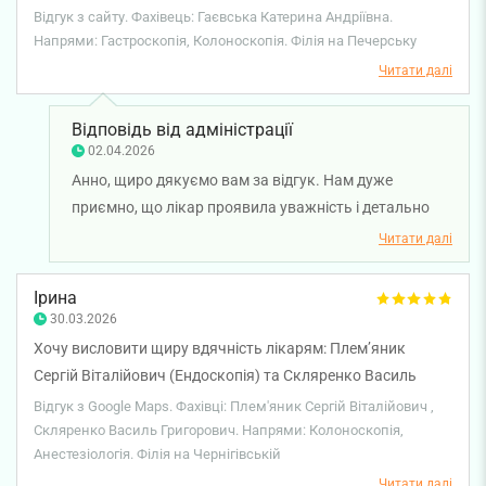
останню хвилину) про що не жалкую. Наслідків взагалі
Відгук з сайту. Фахівець: Гаєвська Катерина Андріївна.
ніяких.
Напрями: Гастроскопія, Колоноскопія. Філія на Печерську
Читати далі
Відповідь від адміністрації
02.04.2026
Анно, щиро дякуємо вам за відгук. Нам дуже
приємно, що лікар проявила уважність і детально
пояснила всі етапи процедури, щоб ви почувалися
Читати далі
спокійно. Бажаємо вам міцного здоров'я!
Ірина
30.03.2026
Хочу висловити щиру вдячність лікарям: Племʼяник
Сергій Віталійович (Ендоскопія) та Скляренко Василь
Григорович (Анестезіологія). Справжні професіонали своєї
Відгук з Google Maps. Фахівці: Плем'яник Сергій Віталійович ,
справи, чуйні, уважні, гарні люди! Я рада що потрапила до
Скляренко Василь Григорович. Напрями: Колоноскопія,
Анестезіологія. Філія на Чернігівській
них, все пройшло чудово, хоча спочатку було сильне
хвилювання перед процедурою (ЕГДС, колоноскопія). Тож
Читати далі