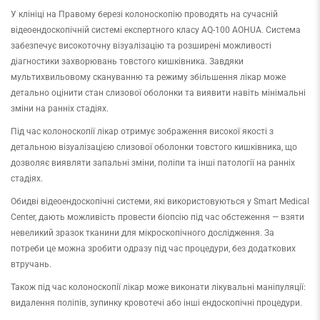
У клініці на Правому березі колоноскопію проводять на сучасній
відеоендоскопічній системі експертного класу AQ-100 AOHUA. Система
забезпечує високоточну візуалізацію та розширені можливості
діагностики захворювань товстого кишківника. Завдяки
мультихвильовому скануванню та режиму збільшення лікар може
детально оцінити стан слизової оболонки та виявити навіть мінімальні
зміни на ранніх стадіях.
Під час колоноскопії лікар отримує зображення високої якості з
детальною візуалізацією слизової оболонки товстого кишківника, що
дозволяє виявляти запальні зміни, поліпи та інші патології на ранніх
стадіях.
Обидві відеоендоскопічні системи, які використовуються у Smart Medical
Center, дають можливість провести біопсію під час обстеження — взяти
невеликий зразок тканини для мікроскопічного дослідження. За
потреби це можна зробити одразу під час процедури, без додаткових
втручань.
Також під час колоноскопії лікар може виконати лікувальні маніпуляції:
видалення поліпів, зупинку кровотечі або інші ендоскопічні процедури.