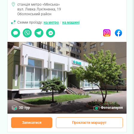
станція метро «Мінська»
вул. Левка Лук'яненка, 19
Оболонський район
Схеми проїзду:
на метро
/
на машині
Чат
Viber
Telegram
Messenger
Instagram
Facebook
3D тур
Фотогалерея
Записатися
Прокласти маршрут