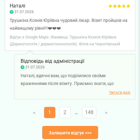
дерматовенерологом Олени Коломієць. Ми
Наталі
переконані, що ефективне лікування має бути
31.07.2026
обґрунтованим, індивідуальним і без зайвих
Трушкіна Ксенія Юріївна чудовий лікар. Візит пройшов на
призначень, тому особливо приємно, що ви це
найвищому рівні!!!❤️❤️❤️
відзначили. Бажаємо вам міцного здоров'я!
Відгук з Google Maps. Фахівець: Трушкіна Ксенія Юріївна
(Дерматологія / дерматоонкологія). Філія на Чернігівській
Відповідь від адміністрації
31.07.2026
Наталі, вдячні вам, що поділилися своїми
враженнями після візиту. Приємно знати, що
професійний підхід лікаря-дерматовенеролога Ксенії
Читати далі
Трушкіної та атмосфера під час консультації
повністю виправдали ваші очікування. Бажаємо вам
1
2
…
148
V
V
міцного здоров'я!
Залишити відгук >>>