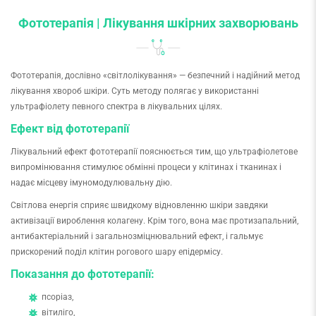
Фототерапія | Лікування шкірних захворювань
Фототерапія, дослівно «світлолікування» — безпечний і надійний метод
лікування хвороб шкіри. Суть методу полягає у використанні
ультрафіолету певного спектра в лікувальних цілях.
Ефект від фототерапії
Лікувальний ефект фототерапії пояснюється тим, що ультрафіолетове
випромінювання стимулює обмінні процеси у клітинах і тканинах і
надає місцеву імуномодулювальну дію.
Світлова енергія сприяє швидкому відновленню шкіри завдяки
активізації вироблення колагену. Крім того, вона має протизапальний,
антибактеріальний і загальнозміцнювальний ефект, і гальмує
прискорений поділ клітин рогового шару епідермісу.
Показання до фототерапії:
псоріаз,
вітиліго,