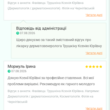
захворювань моєї 83-річної мами. Я отримала цінну
Відгук з анкети. Фахівець: Трушкіна Ксенія Юріївна
допомогу вчасно. Клініка зустрічає привітними
(Дерматологія / дерматоонкологія). Філія на Чернігівській
адміністраторами, створена загальна позитивна
Читати далі
атмосфера, що неабияк заспокоює. Пропозиції
здійснюються без тиску.
Відповідь від адміністрації
07.08.2026
Щиро дякуємо за такий змістовний відгук про
лікарку-дерматовенеролога Трушкіну Ксенію Юріївну
та нашу команду. Особливо приємно знати, що ви
Читати далі
відчули уважне ставлення, отримали необхідну
допомогу вчасно, а атмосфера в клініці додала
Мормуль Ірина
спокою та впевненості. Бажаємо вам міцного
07.08.2026
здоров’я!
Дякую Ксенії Юрїївні за професійне ставлення. Всі мої
проблеми вирішені. Рекомендую як гарного молодого
спеціаліста.
Відгук з анкети. Фахівець: Трушкіна Ксенія Юріївна. Напрями:
Дерматологія / дерматоонкологія, Косметологія. Філія на
Чернігівській
Читати далі