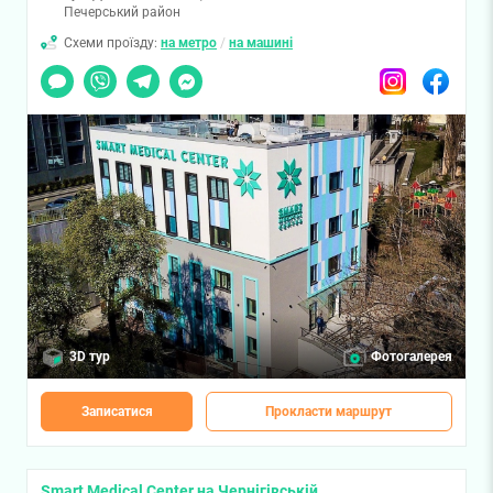
Печерський район
Схеми проїзду:
на метро
/
на машині
Чат
Viber
Telegram
Messenger
Instagram
Facebook
3D тур
Фотогалерея
Записатися
Прокласти маршрут
Smart Medical Center на Чернігівській