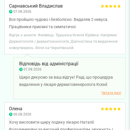
відчуттів. Раді, що професійність фахівця допомогла
Сарнавський Владислав
зробити процедуру легкою для вас. Бажаємо
07.08.2026
міцного здоров’я!
Все пройшло чудово і безболісно. Видаляв 2 невуса.
Працівники приємні та симпатичні.
Відгук з анкети. Фахівець: Трушкіна Ксенія Юріївна. Напрями:
Дерматологія / дерматоонкологія, Діагностика та видалення
новоутворень. Філія на Чернігівській
Відповідь від адміністрації
07.08.2026
Щиро дякуємо за ваш відгук! Раді, що процедура
видалення у лікаря-дерматовенеролога Ксенії
Трушкіної пройшла для вас комфортно та безболісно,
Читати далі
а робота нашої команди залишила приємні
враження. Бажаємо вам міцного здоров’я!
Олена
06.08.2026
Хочу висловити щиру подяку лікарю Наталії
Володимирівні за високий професіоналізм, уважність і