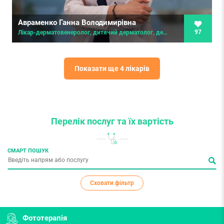
Авраменко Ганна Володимирівна
97
Лікар-дерматовенеролог, дитячий дерматолог, дерматолог-хірург, дерматоонколог
Показати ще 4 лікарів
Перелік послуг
та їх вартість
СМАРТ ПОШУК
Сховати фільтр
Фототерапія