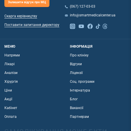
Залишити відгук про МЦ
(067) 127-03-03
info@smartmedicalcenter.ua
Скарга керівництву
Поставити запитання директору
МЕНЮ
ІНФОРМАЦІЯ
Напрями
Про клініку
Лікарі
Відгуки
Аналізи
Ліцензії
Хірургія
Соц. програми
Ціни
Інтернатура
Акції
Блог
Кабінет
Вакансії
Оплата
Партнерам