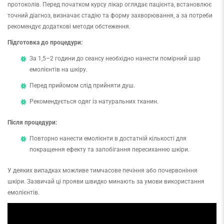
протоколів. Перед початком курсу лікар оглядає пацієнта, встановлює
точний діагноз, визначає стадію та форму захворювання, а за потреби
рекомендує додаткові методи обстеження.
Підготовка до процедури:
За 1,5–2 години до сеансу необхідно нанести помірний шар
емолієнтів на шкіру.
Перед прийомом слід прийняти душ.
Рекомендується одяг із натуральних тканин.
Після процедури:
Повторно нанести емолієнти в достатній кількості для
покращення ефекту та запобігання пересиханню шкіри.
У деяких випадках можливе тимчасове печіння або почервоніння
шкіри. Зазвичай ці прояви швидко минають за умови використання
емолієнтів.