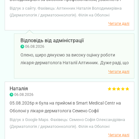
відповідальний підхід до пацієнта. Після консультацій у
Відгук з сайту. Фахівець: Алтинник Наталія Володимирівна
кількох фахівців саме вона змогла встановити точний
(Дерматологія / дерматоонкологія). Філія на Оболоні
діагноз, детально пояснила причини мого стану та
Читати далі
призначила ефективне лікування. Рекомендую цього
лікаря всім, хто шукає компетентного спеціаліста, який
Відповідь від адміністрації
дійсно допомагає знайти причину проблеми та підібрати
06.08.2026
правильне лікування.
Олено, щиро дякуємо за високу оцінку роботи
лікаря-дерматолога Наталії Алтинник. Дуже раді, що
уважний підхід лікарки допоміг нарешті визначити
Читати далі
причину вашого стану, отримати зрозумілі
пояснення й правильно підібране лікування.
Наталія
Бажаємо вам міцного здоров’я!
06.08.2026
05.08.2026р я була на прийомі в Smart Medical Centr на
Оболоні у лікаря-дерматолога Семено Софії
Олександрівни. Хочу виразити лікарю слова вдячності за
Відгук з Google Maps. Фахівець: Семено Софія Олександрівна
її професіоналізм, уважність, вміння вислухати хворого.
(Дерматологія / дерматоонкологія). Філія на Оболоні
Приємне враження залишило і спілкування із
Читати далі