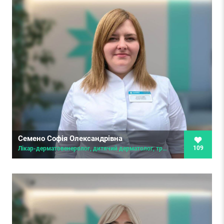
Семено Софія Олександрівна
109
Лікар-дерматовенеролог, дитячий дерматолог, трихолог, косметолог