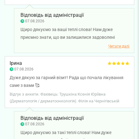
Відповідь від адміністрації
07.08.2026
Щиро дякуємо за ваші теплі слова! Нам дуже
приємно знати, що ви залишилися задоволені
результатом лікування у лікаря-дерматовенеролога
Читати далі
Ксенії Трушкіної та високо оцінили її професійний
підхід. Бажаємо вам міцного здоров’я та гарного
Ірина
самопочуття!
07.08.2026
Дуже дякую за гарний візит! Рада що почала лікування
саме з вами 🥰
Відгук з анкети. Фахівець: Трушкіна Ксенія Юріївна
(Дерматологія / дерматоонкологія). Філія на Чернігівській
Відповідь від адміністрації
07.08.2026
Щиро дякуємо за такі теплі слова! Нам дуже