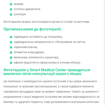
екзема,
атопічні дерматити,
алопеція.
Фототерапію можна застосовувати дітям із 5 років та вагітним.
Протипоказання до фототерапії:
підвищена чутливість до псоралену,
індивідуальна непереносність УФ-променів чи світла,
червоний вовчак,
пігментна ксеродерма,
меланома злоякісного характеру,
афакія (відсутність кришталика в очному яблуці).
Фототерапія у Smart Medical Center проводиться
виключно після консультації нашого лікаря.
Це пов’язано з необхідністю оцінити поточний стан шкіри, визначити
показання та можливі протипоказання, а також підібрати безпечні
параметри процедури саме на момент звернення. Навіть за наявності
направлення з іншої медичної установи ми несемо відповідальність за
безпеку та здоров’я пацієнта, тому дотримуємося внутрішніх клінічних