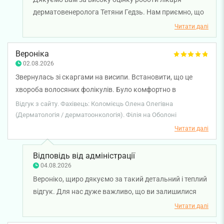
дерматовенеролога Тетяни Гедзь. Нам приємно, що
ви залишилися задоволені консультацією, отримали
Читати далі
вичерпні рекомендації та комфортно почувалися під
час процедури. Ми докладаємо всіх зусиль, щоб
Вероніка
кожен пацієнт почувався впевнено та безпечно під
02.08.2026
час візиту. Бажаємо вам міцного здоров'я!
Звернулась зі скаргами на висипи. Встановити, що це
хвороба волосяних фолікулів. Було комфортно в
комунікації. Призначали лікування (не за всі гроші світу і
Відгук з сайту. Фахівець: Коломієць Олена Олегівна
без фанатизму) і результат просто чудовий. На шкірі
(Дерматологія / дерматоонкологія). Філія на Оболоні
немає ніяких запалень і висипів. Мабуть, що краще ніж
Читати далі
«до» всієї цієї історії. Роботою лікарки повністю
задоволена! Та сміливо можу порекомендувати друзям,
Відповідь від адміністрації
знайомим на візит! Дякую!
04.08.2026
Вероніко, щиро дякуємо за такий детальний і теплий
відгук. Для нас дуже важливо, що ви залишилися
задоволені не лише результатом лікування, а й
Читати далі
самим процесом спілкування з лікарем-