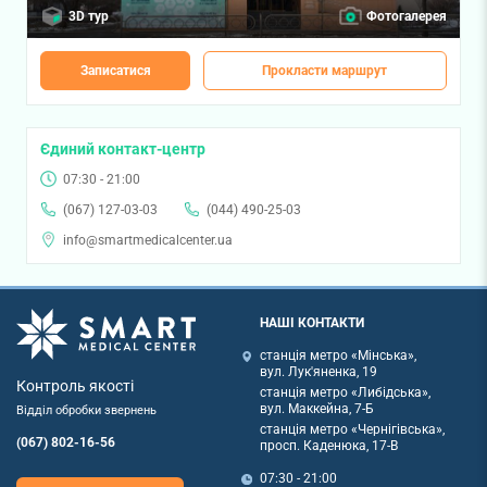
3D тур
Фотогалерея
Записатися
Прокласти маршрут
Єдиний контакт-центр
07:30 - 21:00
(067) 127-03-03
(044) 490-25-03
info@smartmedicalcenter.ua
НАШІ КОНТАКТИ
станція метро «Мінська»,
вул. Лук'яненка, 19
Контроль якості
станція метро «Либідська»,
вул. Маккейна, 7-Б
Відділ обробки звернень
станція метро «Чернігівська»,
(067) 802-16-56
просп. Каденюка, 17-В
07:30 - 21:00