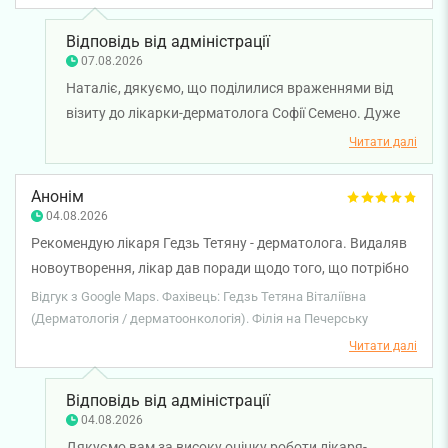
адміністратором . Щиро всім дякую
Відповідь від адміністрації
07.08.2026
Наталіє, дякуємо, що поділилися враженнями від
візиту до лікарки-дерматолога Софії Семено. Дуже
цінуємо, що ви відзначили її уважність і
Читати далі
професіоналізм, а також привітність нашого
адміністратора. Бажаємо вам міцного здоров’я!
Анонім
04.08.2026
Рекомендую лікаря Гедзь Тетяну - дерматолога. Видаляв
новоутворення, лікар дав поради щодо того, що потрібно
видаляти, а що не критично. Процедура пройшла
Відгук з Google Maps. Фахівець: Гедзь Тетяна Віталіївна
безболісно, лікар весь час цікавилась самопочуттям.
(Дерматологія / дерматоонкологія). Філія на Печерську
Рекомендую до запису, особливо, якщо потрібно щось
Читати далі
видаляти. Із додаткового - робочу кушетку при мені вже
після маніпуляцій протирали антисептиком, тому за
Відповідь від адміністрації
гігієну в цьому закладі можна не переживати.
04.08.2026
Дякуємо вам за високу оцінку роботи лікаря-