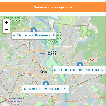
Записатися на прийом
+
−
м. Мінська, вул. Лук'яненка, 19
м. Чернігівська, просп. Каденюка, 17-В
м. Либідська, вул. Маккейна, 7-Б