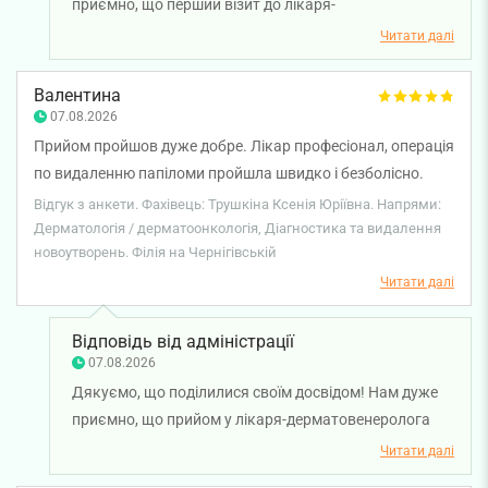
приємно, що перший візит до лікаря-
дерматовенеролога Трушкіної Ксенії залишив хороші
Читати далі
враження і ви довірили нам початок свого
лікування. Бажаємо міцного здоров’я!
Валентина
07.08.2026
Прийом пройшов дуже добре. Лікар професіонал, операція
по видаленню папіломи пройшла швидко і безболісно.
Дякую.☺️
Відгук з анкети. Фахівець: Трушкіна Ксенія Юріївна. Напрями:
Дерматологія / дерматоонкологія, Діагностика та видалення
новоутворень. Філія на Чернігівській
Читати далі
Відповідь від адміністрації
07.08.2026
Дякуємо, що поділилися своїм досвідом! Нам дуже
приємно, що прийом у лікаря-дерматовенеролога
Ксенії Трушкіної пройшов спокійно та комфортно, а
Читати далі
видалення папіломи не спричинило болісних