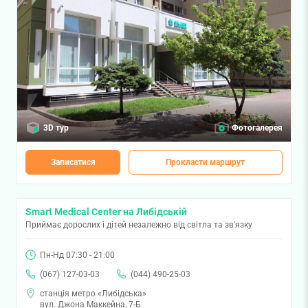
3D тур
Фотогалерея
Записатися
Прокласти маршрут
Smart Medical Center на Либідській
Приймає дорослих і дітей незалежно від світла та зв'язку
Пн-Нд 07:30 - 21:00
(067) 127-03-03
(044) 490-25-03
станція метро «Либідська»
вул. Джона Маккейна, 7-Б