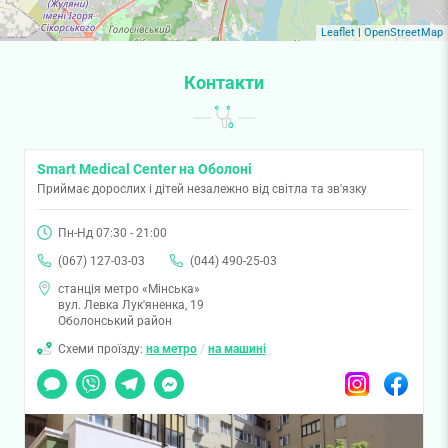
Leaflet
|
OpenStreetMap
Контакти
Smart Medical Center на Оболоні
Приймає дорослих і дітей незалежно від світла та зв'язку
Пн-Нд 07:30 - 21:00
(067) 127-03-03
(044) 490-25-03
станція метро «Мінська»
вул. Левка Лук'яненка, 19
Оболонський район
Схеми проїзду:
на метро
/
на машині
Чат
Viber
Telegram
Messenger
Instagram
Facebook