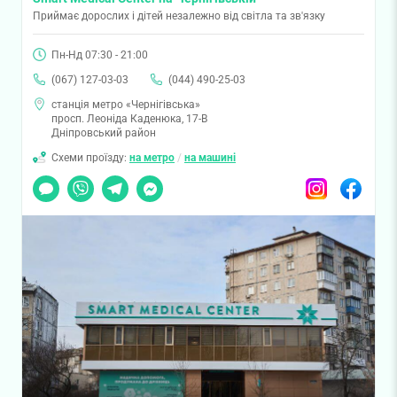
Приймає дорослих і дітей незалежно від світла та зв'язку
Пн-Нд 07:30 - 21:00
(067) 127-03-03
(044) 490-25-03
станція метро «Чернігівська»
просп. Леоніда Каденюка, 17-В
Дніпровський район
Схеми проїзду:
на метро
/
на машині
Чат
Viber
Telegram
Messenger
Instagram
Facebook