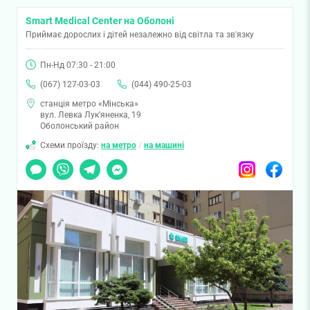
Smart Medical Center на Оболоні
Приймає дорослих і дітей незалежно від світла та зв'язку
Пн-Нд 07:30 - 21:00
(067) 127-03-03
(044) 490-25-03
станція метро «Мінська»
вул. Левка Лук'яненка, 19
Оболонський район
Схеми проїзду:
на метро
/
на машині
Чат
Viber
Telegram
Messenger
Instagram
Facebook