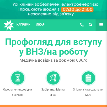
НАПРЯМИ
ЛІКАРІ
(067) 127-03-03
ПОШУК
ЩЕ
Профогляд для вступу
у ВНЗ/на роботу
Медична довідка за формою 086/о
Оформлення довідки
Забір аналізів на
Згідно зі стандартами
без черг
місці
МОЗ