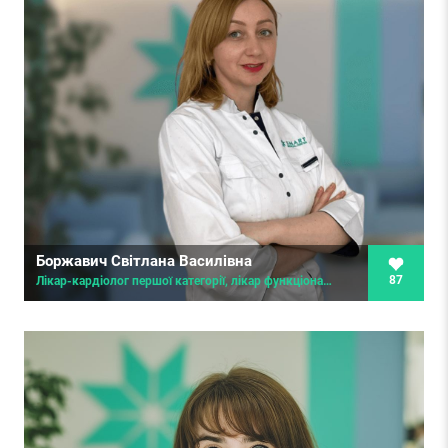
Боржавич Світлана Василівна
87
Лікар-кардіолог першої категорії, лікар функціональної діагностики, терапевт