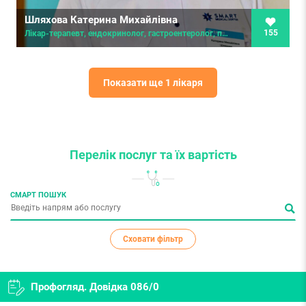
Шляхова Катерина Михайлівна
155
Лікар-терапевт, ендокринолог, гастроентеролог, психіатр
Показати ще 1 лікаря
Перелік послуг
та їх вартість
СМАРТ ПОШУК
Сховати фільтр
Профогляд. Довідка 086/0