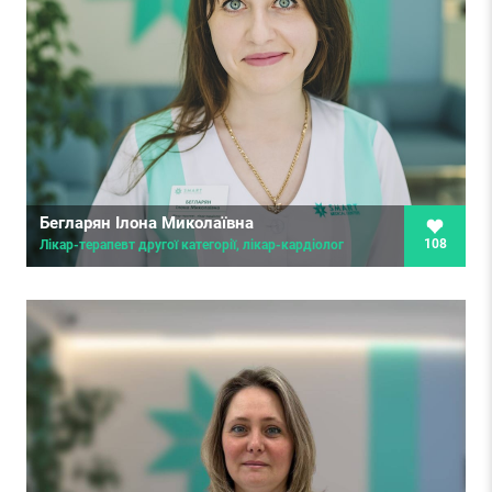
Бегларян Ілона Миколаївна
108
Лікар-терапевт другої категорії, лікар-кардіолог