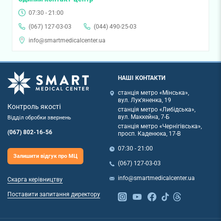
07:30 - 21:00
(067) 127-03-03
(044) 490-25-03
info@smartmedicalcenter.ua
НАШІ КОНТАКТИ
станція метро «Мінська»,
вул. Лук'яненка, 19
Контроль якості
станція метро «Либідська»,
вул. Маккейна, 7-Б
Відділ обробки звернень
станція метро «Чернігівська»,
(067) 802-16-56
просп. Каденюка, 17-В
07:30 - 21:00
Залишити відгук про МЦ
(067) 127-03-03
info@smartmedicalcenter.ua
Скарга керівництву
Поставити запитання директору