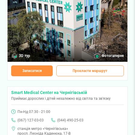
3D тур
Фотогалерея
Записатися
Прокласти маршрут
Smart Medical Center на Чернігівській
Приймає дорослих і дітей незалежно від світла та зв'язку
Пн-Нд 07:30 - 21:00
(067) 127-03-03
(044) 490-25-03
станція метро «Чернігівська»
просп. Леоніда Каденюка, 17-В