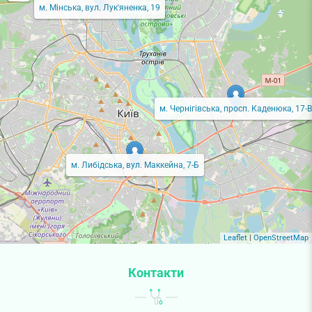
м. Мінська, вул. Лук'яненка, 19
м. Чернігівська, просп. Каденюка, 17-В
м. Либідська, вул. Маккейна, 7-Б
Leaflet
|
OpenStreetMap
Контакти