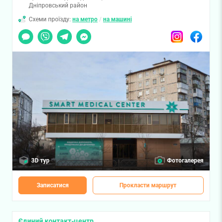
Дніпровський район
Схеми проїзду:
на метро
/
на машині
Чат
Viber
Telegram
Messenger
Instagram
Facebook
3D тур
Фотогалерея
Записатися
Прокласти маршрут
Єдиний контакт-центр