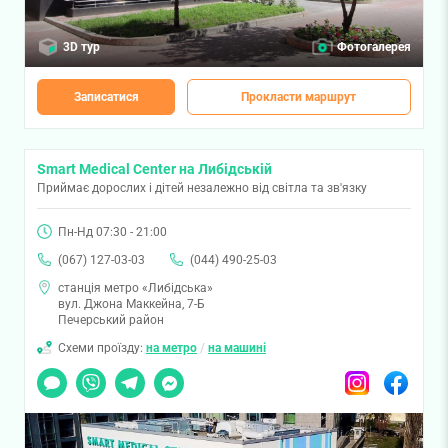
3D тур
Фотогалерея
Записатися
Прокласти маршрут
Smart Medical Center на Либідській
Приймає дорослих і дітей незалежно від світла та зв'язку
Пн-Нд 07:30 - 21:00
(067) 127-03-03
(044) 490-25-03
станція метро «Либідська»
вул. Джона Маккейна, 7-Б
Печерський район
Схеми проїзду:
на метро
/
на машині
Чат
Viber
Telegram
Messenger
Instagram
Facebook