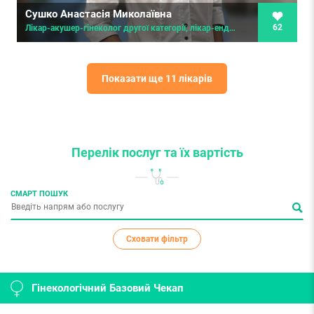
Сушко Анастасія Миколаївна
62
Лікар-акушер-гінеколог другої категорії, лікар-ендокринолог, гінеколог-ендокринолог, дитячий гінеколог, лікар ультразвукової діагностики
Показати ще 11 лікарів
Перелік послуг
та їх вартість
СМАРТ ПОШУК
Сховати фільтр
Гінекологічний Базовий Чекап