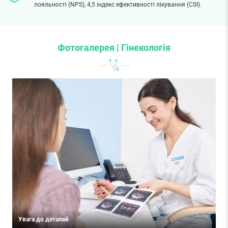
лояльності (NPS), 4,5 індекс ефективності лікування (CSI).
Фотогалерея | Гінекологія
Увага до деталей
К