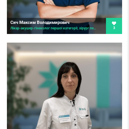
Сич Максим Володимирович
3
Лікар-акушер-гінеколог першої категорії, хірург першої категорії