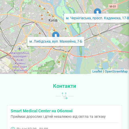
м. Чернігівська, просп. Каденюка, 17-В
м. Либідська, вул. Маккейна, 7-Б
Leaflet
|
OpenStreetMap
Контакти
Smart Medical Center на Оболоні
Приймає дорослих і дітей незалежно від світла та зв'язку