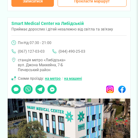
Записатися
Прокласти маршрут
Smart Medical Center на Либідській
Приймає дорослих і дітей незалежно від світла та зв'язку
Пн-Нд 07:30 - 21:00
(067) 127-03-03
(044) 490-25-03
станція метро «Либідська»
вул. Джона Маккейна, 7-Б
Печерський район
Схеми проїзду:
на метро
/
на машині
Чат
Viber
Telegram
Messenger
Instagram
Facebook