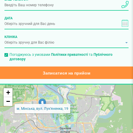
ДАТА
КЛІНІКА
Погоджуюсь з умовами
Політики приватності
та
Публічного
договору
Записатися на прийом
+
−
м. Мінська, вул. Лук'яненка, 19