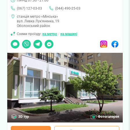
Пн-Нд 07:30 - 21:00
(067) 127-03-03
(044) 490-25-03
станція метро «Мінська»
вул. Левка Лук'яненка, 19
Оболонський район
Схеми проїзду:
на метро
/
на машині
Чат
Viber
Telegram
Messenger
Instagram
Facebook
3D тур
Фотогалерея