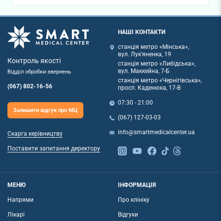
НАШІ КОНТАКТИ
станція метро «Мінська»,
вул. Лук'яненка, 19
Контроль якості
станція метро «Либідська»,
вул. Маккейна, 7-Б
Відділ обробки звернень
станція метро «Чернігівська»,
(067) 802-16-56
просп. Каденюка, 17-В
07:30 - 21:00
Залишити відгук про МЦ
(067) 127-03-03
info@smartmedicalcenter.ua
Скарга керівництву
Поставити запитання директору
МЕНЮ
ІНФОРМАЦІЯ
Напрями
Про клініку
Лікарі
Відгуки