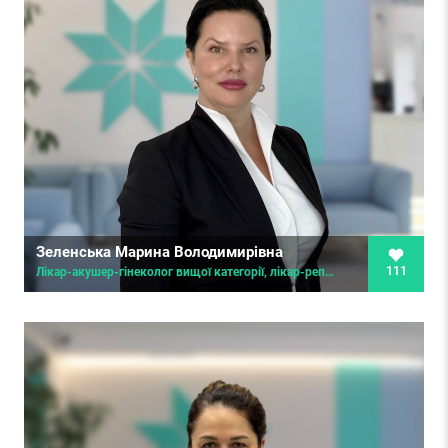
Зеленська Марина Володимирівна
111
Лікар-акушер-гінеколог вищої категорії, лікар-репродуктолог, спеціалізація з управління охороною здоров’я, клінічний онколог