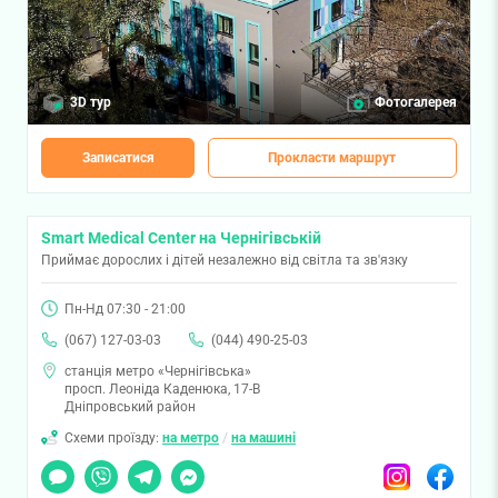
3D тур
Фотогалерея
Записатися
Прокласти маршрут
Smart Medical Center на Чернігівській
Приймає дорослих і дітей незалежно від світла та зв'язку
Пн-Нд 07:30 - 21:00
(067) 127-03-03
(044) 490-25-03
станція метро «Чернігівська»
просп. Леоніда Каденюка, 17-В
Дніпровський район
Схеми проїзду:
на метро
/
на машині
Чат
Viber
Telegram
Messenger
Instagram
Facebook