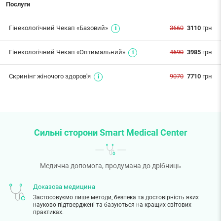
Послуги
Гінекологічний Чекап «Базовий»
3660
3110
грн
Гінекологічний Чекап «Оптимальний»
4690
3985
грн
Скринінг жіночого здоров'я
9070
7710
грн
Сильні сторони Smart Medical Center
Медична допомога, продумана до дрібниць
Доказова медицина
Застосовуємо лише методи, безпека та достовірність яких
науково підтверджені та базуються на кращих світових
практиках.