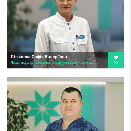
Літвінова Софія Валеріївна
55
Лікар-акушер-гінеколог, лікар ультразвукової діагностики