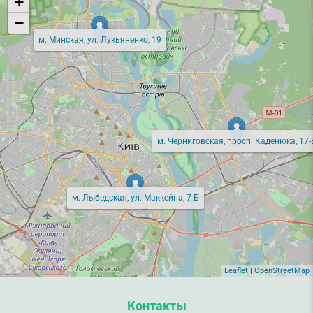
+
−
м. Минская, ул. Лукьяненко, 19
м. Черниговская, просп. Каденюка, 17-
м. Лыбедская, ул. Маккейна, 7-Б
Leaflet
|
OpenStreetMap
Контакты