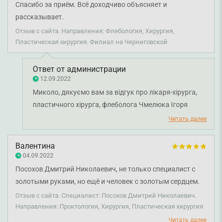
Спасибо за приём. Всё доходчиво объясняет и
рассказывает.
Отзыв с сайта. Направления: Флебология, Хирургия,
Пластическая хирургия. Филиал на Черниговской
Ответ от администрации
12.09.2022
Миколо, дякуємо вам за відгук про лікаря-хірурга,
пластичного хірурга, флеболога Чмелюка Ігоря
Олеговича. Бажаємо вам міцного здоров'я та всього
Читать далее
найкращого!
Валентина
04.09.2022
Посохов Дмитрий Николаевич, не только специалист с
золотыми руками, но ещё и человек с золотым сердцем.
Огромное ему спасибо! Помог мне решить мою проблему,
Отзыв с сайта. Специалист: Посохов Дмитрий Николаевич.
тогда как другие доктора, разводили руками!
Направления: Проктология, Хирургия, Пластическая хирургия
Читать далее