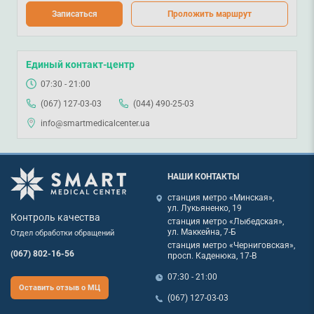
Записаться
Проложить маршрут
Единый контакт-центр
07:30 - 21:00
(067) 127-03-03
(044) 490-25-03
info@smartmedicalcenter.ua
НАШИ КОНТАКТЫ
станция метро «Минская»,
ул. Лукьяненко, 19
Контроль качества
станция метро «Лыбедская»,
ул. Маккейна, 7-Б
Отдел обработки обращений
станция метро «Черниговская»,
(067) 802-16-56
просп. Каденюка, 17-В
07:30 - 21:00
Оставить отзыв о МЦ
(067) 127-03-03