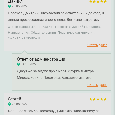
Даниил
29.05.2022
Посохов Дмитрий Николаевич замечательный доктор, и
явный профессионал своего дела. Вежливо встретил,
сопровождал беседой всю процедуру и максимально
Отзыв с анкеты. Специалист: Посохов Дмитрий Николаевич.
качественно выполнил свою работу. Рекомендую как
Направления: Общая хирургия, Пластическая хирургия.
Филиал на Оболони
специалиста в своём деле.
Читать далее
Ответ от администрации
04.10.2022
Дякуємо за відгук про лікаря-хірурга Дмитра
Миколайовича Посохова. Бажаємо міцного
здоров'я.
Читать далее
Сергей
24.05.2022
Большое спасибо Посохову Дмитрию Николаевичу за