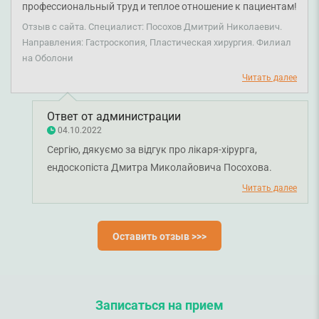
профессиональный труд и теплое отношение к пациентам!
Все объяснил, кое-что подсказал и все прошло на
Отзыв с сайта. Специалист: Посохов Дмитрий Николаевич.
приятных эмоциях. Буду рекомендовать всем своим
Направления: Гастроскопия, Пластическая хирургия. Филиал
на Оболони
знакомым и пользоваться его услугами. Еще раз спасибо!
Читать далее
Ответ от администрации
04.10.2022
Сергію, дякуємо за відгук про лікаря-хірурга,
ендоскопіста Дмитра Миколайовича Посохова.
Бажаємо міцного здоров'я!
Читать далее
Оставить отзыв >>>
Записаться на прием