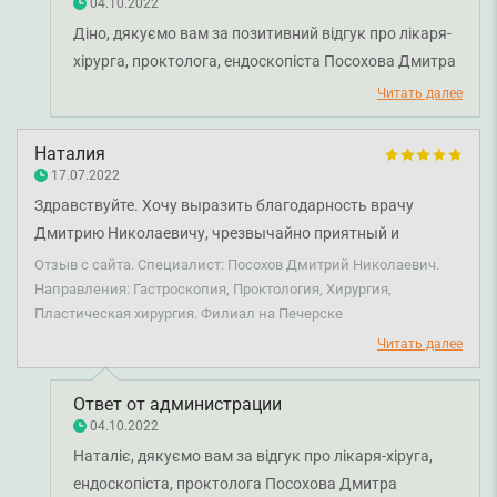
Вашем нелёгком и благородном деле. И только
04.10.2022
благодарных пациентов. Спасибо всему коллективу за
Діно, дякуємо вам за позитивний відгук про лікаря-
профессионализм и за Ваши старания. Спасибо за то, что
хірурга, проктолога, ендоскопіста Посохова Дмитра
когда-то решились выбрать эту непростую профессию и
Миколайовича. Бажаємо вам міцного здоров'я і
Читать далее
посвятить себя важному делу. Вы не просто помогаете
всього нойкращого.
людям, Вы спасаете этот мир.
Наталия
17.07.2022
Здравствуйте. Хочу выразить благодарность врачу
Дмитрию Николаевичу, чрезвычайно приятный и
внимательный врач. Вчера удаляла атерому, все прошло
Отзыв с сайта. Специалист: Посохов Дмитрий Николаевич.
быстро и безболезненно, хотя перед приемом очень
Направления: Гастроскопия, Проктология, Хирургия,
Пластическая хирургия. Филиал на Печерске
волновалась. Однозначно рекомендую.
Читать далее
Ответ от администрации
04.10.2022
Наталіє, дякуємо вам за відгук про лікаря-хіруга,
ендоскопіста, проктолога Посохова Дмитра