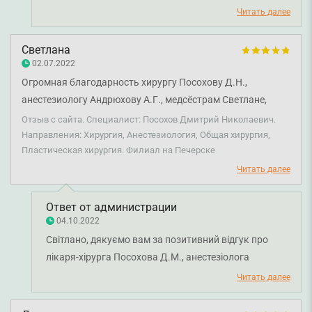
Миколайовича. Бажаємо вам міцного здоров'я!
Читать далее
Светлана
02.07.2022
Огромная благодарность хирургу Посохову Д.Н.,
анестезиологу Андрюхову А.Г., медсёстрам Светлане,
Елене, Лиле. Высококлассные специалисты, командная
Отзыв с сайта. Специалист: Посохов Дмитрий Николаевич.
работа, очень добрый персонал. Здоровья вам, терпения,
Направления: Хирургия, Анестезиология, Общая хирургия,
Пластическая хирургия. Филиал на Печерске
крепких сил!
Читать далее
Ответ от администрации
04.10.2022
Світлано, дякуємо вам за позитивний відгук про
лікаря-хірурга Посохова Д.М., анестезіолога
Андрюхова А.Г. та медсестер. Бажаємо вам міцного
Читать далее
здоров'я!