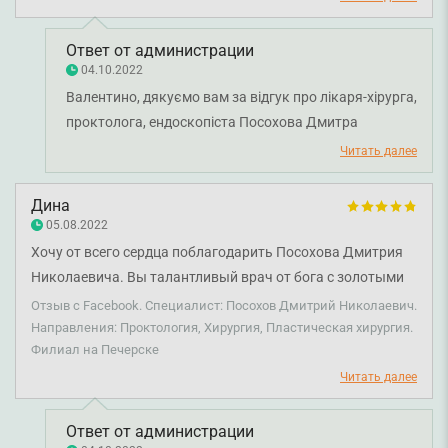
Ответ от администрации
04.10.2022
Валентино, дякуємо вам за відгук про лікаря-хірурга,
проктолога, ендоскопіста Посохова Дмитра
Миколайовича. Бажаємо вам міцного здоров'я та
Читать далее
всього найкращого!
Дина
05.08.2022
Хочу от всего сердца поблагодарить Посохова Дмитрия
Николаевича. Вы талантливый врач от бога с золотыми
руками и горячим сердцем. Быть врачом — это Ваше
Отзыв с Facebook. Специалист: Посохов Дмитрий Николаевич.
призвание. Но Вы ещё и замечательный человек, добрый,
Направления: Проктология, Хирургия, Пластическая хирургия.
Филиал на Печерске
отзывчивый и умеющий сострадать людям. Вы
прекрасный специалист, хорошо знающий своё дело. Вы
Читать далее
уверенный и решительный. Это хорошие качества для
врача. Желаю Вам здоровья, благополучия и успехов в
Ответ от администрации