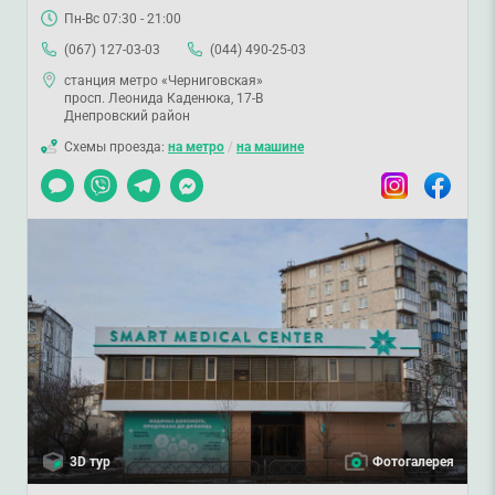
Пн-Вс 07:30 - 21:00
(067) 127-03-03
(044) 490-25-03
станция метро «Черниговская»
просп. Леонида Каденюка, 17-В
Днепровский район
Схемы проезда:
на метро
/
на машине
Чат
Viber
Telegram
Messenger
Instagram
Facebook
3D тур
Фотогалерея