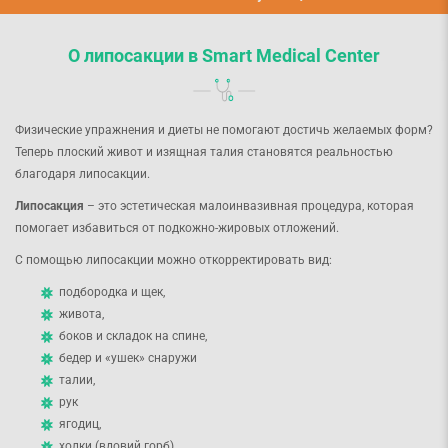
О липосакции в Smart Medical Center
Физические упражнения и диеты не помогают достичь желаемых форм?
Теперь плоский живот и изящная талия становятся реальностью
благодаря липосакции.
Липосакция
– это эстетическая малоинвазивная процедура, которая
помогает избавиться от подкожно-жировых отложений.
С помощью липосакции можно откорректировать вид:
подбородка и щек,
живота,
боков и складок на спине,
бедер и «ушек» снаружи
талии,
рук
ягодиц,
холки (вдовий горб).