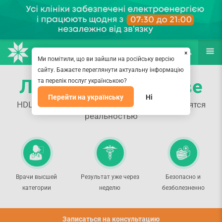
НАПРАВЛЕНИЯ
ВРАЧИ
(067) 127-03-03
ПОИСК
ЕЩЁ
×
Ми помітили, що ви зайшли на російську версію
сайту. Бажаєте переглянути актуальну інформацію
Липосакция в Киеве
та перелік послуг українською?
Перейти на українську
Ні
HDL липосакция. Желанные формы становятся
реальностью
Врачи высшей
Результат уже через
Безопасно и
категории
неделю
безболезненно
Записаться на консультацию