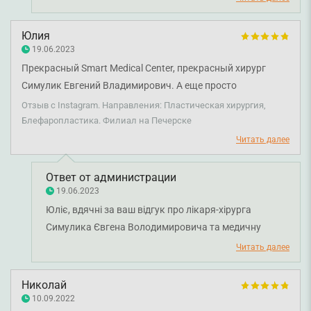
Юлия
19.06.2023
Прекрасный Smart Medical Center, прекрасный хирург
Симулик Евгений Владимирович. А еще просто
непревзойденная Галина, которая дежурила в
Отзыв с Instagram. Направления: Пластическая хирургия,
послеоперационной палате в ночь с субботы на
Блефаропластика. Филиал на Печерске
воскресенье. Это смесь заботы, профессионализма и
Читать далее
юмора.
Ответ от администрации
19.06.2023
Юліє, вдячні за ваш відгук про лікаря-хірурга
Симулика Євгена Володимировича та медичну
сестру. Раді, що звернулися на візит у клініку.
Читать далее
Бажаємо міцного здоров'я та всього найкращого!
Николай
10.09.2022