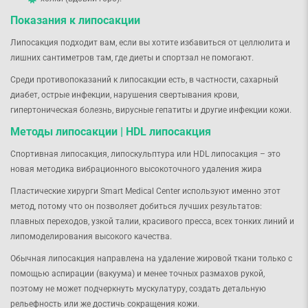
Показания к липосакции
Липосакция подходит вам, если вы хотите избавиться от целлюлита и
лишних сантиметров там, где диеты и спортзал не помогают.
Среди противопоказаний к липосакции есть, в частности, сахарный
диабет, острые инфекции, нарушения свертывания крови,
гипертоническая болезнь, вирусные гепатиты и другие инфекции кожи.
Методы липосакции | HDL липосакция
Спортивная липосакция, липоскульптура или HDL липосакция – это
новая методика вибрационного высокоточного удаления жира
Пластические хирурги Smart Medical Center используют именно этот
метод, потому что он позволяет добиться лучших результатов:
плавных переходов, узкой талии, красивого пресса, всех тонких линий и
липомоделирования высокого качества.
Обычная липосакция направлена ​​на удаление жировой ткани только с
помощью аспирации (вакуума) и менее точных размахов рукой,
поэтому не может подчеркнуть мускулатуру, создать детальную
рельефность или же достичь сокращения кожи.