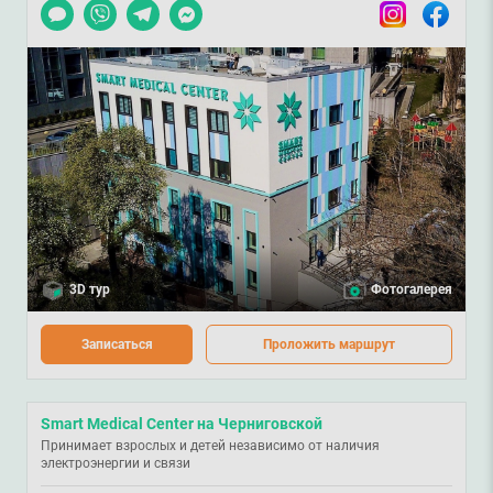
Чат
Viber
Telegram
Messenger
Instagram
Facebook
3D тур
Фотогалерея
Записаться
Проложить маршрут
Smart Medical Center на Черниговской
Принимает взрослых и детей независимо от наличия
электроэнергии и связи