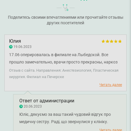
Поделитесь своими впечатлениями или прочитайте отзывы
других посетителей
Юлия
19.06.2023
17.06 оперировалась в филиале на Лыбедской. Все
прошло замечательно, врачи просто прекрасны, наркоз
крепкий :) Волновалась за послеоперационный период, но
Отзыв с сайта. Направления: Анестезиология, Пластическая
к счастью, на смене была замечательная Пискун Галина,
хирургия. Филиал на Печерске
которая заботилась обо мне и девушках из соседней
Читать далее
палаты, как о родных. Очень благодарна за заботу,
профессионализм и прекрасное чувство юмора. Вместе с
Ответ от администрации
ней я пережила ночь спокойно.
20.06.2023
Юліє, дякуємо за ваш такий чудовий відгук про
медичну сестру. Раді, що звернулися у клініку.
Бажаємо міцного здоров'я та всього найкращого!
Читать далее