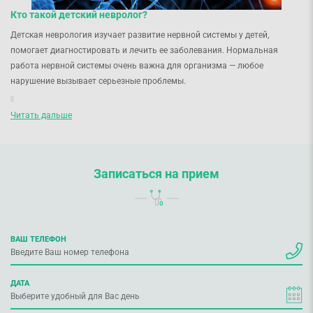
Кто такой детский невролог?
Детская неврология изучает развитие нервной системы у детей,
помогает диагностировать и лечить ее заболевания. Нормальная
работа нервной системы очень важна для организма — любое
нарушение вызывает серьезные проблемы.
Малыш быстро развивается и растет — это сказывается на
Читать дальше
центральной нервной системе. Поражение нервной системы
трудно заметить в раннем возрасте, однако именно они влияют
на дальнейшее развитие ребенка.
Записаться на прием
Детский невролог лечит болезни различных отделов нервной системы,
опорно-двигательного аппарата — гидроцефалии, церебральных
поражениях, эпилептических синдромах, нарушениях мышечной
системы и головного мозга, неврозах, наследственных болезнях. Этот
ВАШ ТЕЛЕФОН
специалист осматривает ребенка в первые дни после рождения и
должен вовремя выявить заболевание, его причины и предупредить
ДАТА
появление осложнений.
Когда следует обратиться к детскому неврологу?