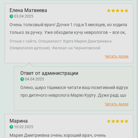
працювати з відданістю та увагою до кожного
пацієнта. Бажаємо вам міцного здоров'я!
Елена Матвеева
03.04.2025
Очень толковый врач! Дочке 1 год и 5 месяцев, но ходила
только за ручку. Уже обходили кучу неврологов – все ок,
но ребенок сам не ходил. Мария Дмитриевна объяснила,
Отзыв с сайта. Специалист: Курта Мария Дмитриевна
что мы ее неправильно водили. Объяснила, как
(Неврология детская). Филиал на Черниговской
поступать правильно и какие упражнения делать.
Читать далее
Прошла почти неделя — дочь ходит сама. Спасибо за
консультацию и помощь!
Ответ от администрации
04.04.2025
Олено, щиро тішимося читати ваш позитивний відгук
про дитячого невролога Марію Курту. Дуже раді, що
лікар допомогла вирішити ваше питання. Бажаємо
Читать далее
вам міцного здоров'я!
Марина
10.02.2025
Мария Дмитриевна очень хороший врач, очень