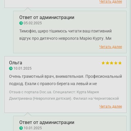
Читать далее
Ответ от администрации
05.02.2025
Тимофію, щиро тішимось читати ваш пзитивний
відгук про дитячого невролога Марію Курту. Ми
завжди раді чути, що наші пацієнти задоволені
Читать далее
підходом наших лікарів та їх увагою. Бажаємо вам
міцного здоров'я!
Ольга
10.01.2025
Очень грамотный врач, внимательная. Професиональный
подход. Ехали с правого берега на левый и не
разочаровалась! Рекомендую!
Отзыв с портала Doc.ua. Специалист: Курта Мария
Дмитриевна (Неврология детская). Филиал на Черниговской
Читать далее
Ответ от администрации
10.01.2025