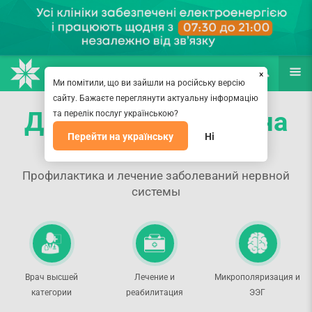
НАПРАВЛЕНИЯ
ВРАЧИ
(067) 127-03-03
ПОИСК
ЕЩЁ
×
Ми помітили, що ви зайшли на російську версію
сайту. Бажаєте переглянути актуальну інформацію
Детский невролог на
та перелік послуг українською?
Перейти на українську
Ні
Оболони
Профилактика и лечение заболеваний нервной
системы
Врач высшей
Лечение и
Микрополяризация и
категории
реабилитация
ЭЭГ