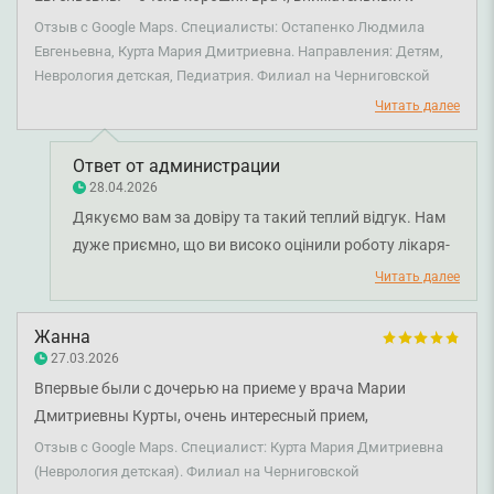
деталям и ребенку, все четко объясняет. Также
Отзыв с Google Maps. Специалисты: Остапенко Людмила
благодарны невропатологу Курте Марии Дмитриевне за
Евгеньевна, Курта Мария Дмитриевна. Направления: Детям,
Неврология детская, Педиатрия. Филиал на Черниговской
профессиональный подход и заботу
Читать далее
Ответ от администрации
28.04.2026
Дякуємо вам за довіру та такий теплий відгук. Нам
дуже приємно, що ви високо оцінили роботу лікаря-
педіатра Людмили Остапенко та дитячого невролога
Читать далее
Марії Курти. Раді, що ви отримали позитивний
досвід. Бажаємо вам міцного здоров'я!
Жанна
27.03.2026
Впервые были с дочерью на приеме у врача Марии
Дмитриевны Курты, очень интересный прием,
содержательный, получили ответы по неврологическим
Отзыв с Google Maps. Специалист: Курта Мария Дмитриевна
вопросам, искренне рекомендую, спасибо вам Smart
(Неврология детская). Филиал на Черниговской