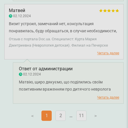
Матвей
02.12.2024
Визит устроил, замечаний нет, консультация
понравилась, буду обращаться, в случае необходимости,
спасибо.
Отзыв с портала Doc.ua. Специалист: Курта Мария
Дмитриевна (Неврология детская). Филиал на Печерске
Читать далее
Ответ от администрации
02.12.2024
Матвію, щиро дякуємо, що поділились своїм
позитивним враженням про дитячого невролога
Марію Курту. Бажаємо міцного здоров'я!
Читать далее
1
2
…
11
V
V