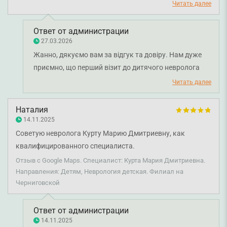
Medical Center.
Читать далее
Ответ от администрации
27.03.2026
Жанно, дякуємо вам за відгук та довіру. Нам дуже
приємно, що перший візит до дитячого невролога
Марії Курти був для вас змістовним і корисним, а
Читать далее
також допоміг отримати відповіді на важливі
питання. Бажаємо вам міцного здоров'я!
Наталия
14.11.2025
Советую невролога Курту Марию Дмитриевну, как
квалифицированного специалиста.
Отзыв с Google Maps. Специалист: Курта Мария Дмитриевна.
Направления: Детям, Неврология детская. Филиал на
Черниговской
Ответ от администрации
14.11.2025