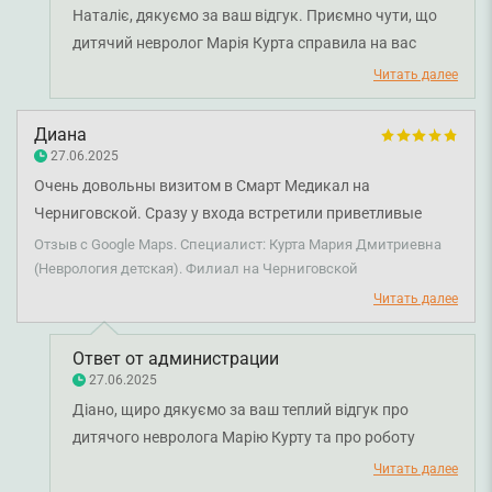
Наталіє, дякуємо за ваш відгук. Приємно чути, що
дитячий невролог Марія Курта справила на вас
гарне професійне враження. Бажаємо вам міцного
Читать далее
здоров'я!
Диана
27.06.2025
Очень довольны визитом в Смарт Медикал на
Черниговской. Сразу у входа встретили приветливые
девушки, очень приятные впечатления уже после первых
Отзыв с Google Maps. Специалист: Курта Мария Дмитриевна
минут пребывания. Очень удобно, что есть детская зона,
(Неврология детская). Филиал на Черниговской
где ожидание с ребенком становится гораздо удобнее.
Читать далее
Были у врача Курта Мария Дмитриевна (невролог), это
врач от Бога, очень приятная, все разложила по
Ответ от администрации
полочкам, дала рекомендации. Вышли из ее кабинета с
27.06.2025
улыбкой и лучшими впечатлениями от приема. Спасибо,
Діано, щиро дякуємо за ваш теплий відгук про
за таких специалистов, это очень важно в наше время!
дитячого невролога Марію Курту та про роботу
клініки. Ваші слова надихають нас продовжувати
Читать далее