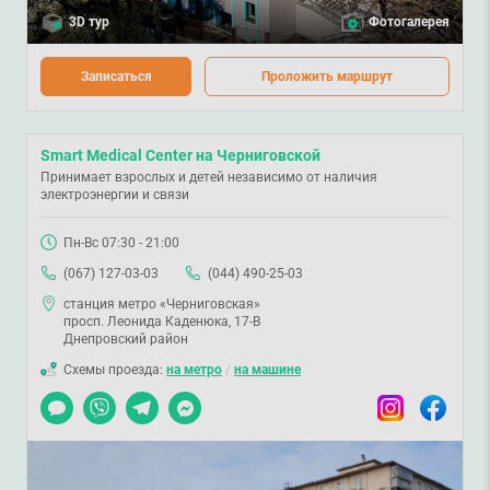
3D тур
Фотогалерея
Записаться
Проложить маршрут
Smart Medical Center на Черниговской
Принимает взрослых и детей независимо от наличия
электроэнергии и связи
Пн-Вс 07:30 - 21:00
(067) 127-03-03
(044) 490-25-03
станция метро «Черниговская»
просп. Леонида Каденюка, 17-В
Днепровский район
Схемы проезда:
на метро
/
на машине
Чат
Viber
Telegram
Messenger
Instagram
Facebook