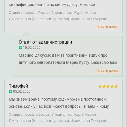
квалифицированный по своему делу. Нам все
понравилось на визите.
Отзыв с портала Doc.ua. Специалист: Курта Мария
Дмитриевна (Неврология детская). Филиал на Печерске
Читать далее
Ответ от администрации
10.02.2025
Марино, дякуємо вам за позитивний відгук про
дитячого невропатолога Марію Курту. Бажаємо вам
міцного здоров'я!
Читать далее
Тимофей
05.02.2025
Мы знаем врача, поэтому ходим уже на постоянной
основе. Если у нас возникают вопросы, знаем, к кому
обращаться. Врач хорошо выполняет свою работу,
Отзыв с портала Doc.ua. Специалист: Курта Мария
профессионально. У нас только хорошие впечатления.
Дмитриевна (Неврология детская). Филиал на Печерске