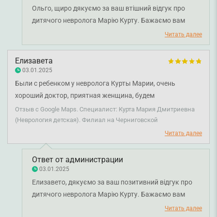
Ольго, щиро дякуємо за ваш втішний відгук про
дитячого невролога Марію Курту. Бажаємо вам
міцного здоров'я!
Читать далее
Елизавета
03.01.2025
Были с ребенком у невролога Курты Марии, очень
хороший доктор, приятная женщина, будем
рекомендовать! Помогла нам наладить сон!)
Отзыв с Google Maps. Специалист: Курта Мария Дмитриевна
(Неврология детская). Филиал на Черниговской
Читать далее
Ответ от администрации
03.01.2025
Елизавето, дякуємо за ваш позитивний відгук про
дитячого невролога Марію Курту. Бажаємо вам
міцного здоров'я!
Читать далее