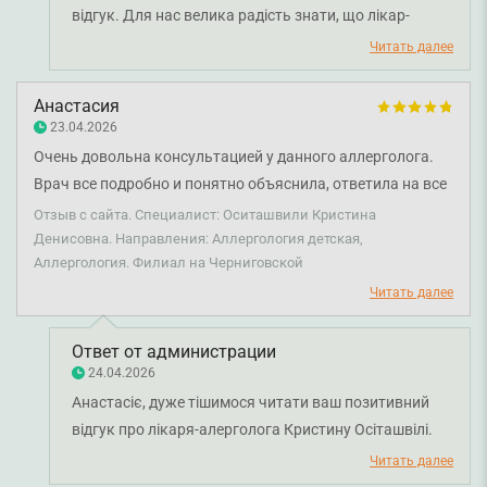
відгук. Для нас велика радість знати, що лікар-
терапевт Анастасія Поворознюк змогла створити
Читать далее
комфортну атмосферу для вас і вашої дитини та
залишила найкращі враження від консультації.
Анастасия
Бажаємо вам міцного здоров'я!
23.04.2026
Очень довольна консультацией у данного аллерголога.
Врач все подробно и понятно объяснила, ответила на все
вопросы. Прием прошел максимально комфортно,
Отзыв с сайта. Специалист: Оситашвили Кристина
чувствовалась внимательность и профессионализм.
Денисовна. Направления: Аллергология детская,
Аллергология. Филиал на Черниговской
Видно, что врач квалифицирован и действительно
заинтересован в решении проблемы пациента.
Читать далее
Ответ от администрации
24.04.2026
Анастасіє, дуже тішимося читати ваш позитивний
відгук про лікаря-алерголога Кристину Осіташвілі.
Раді, що консультація пройшла комфортно та ви
Читать далее
отримали вичерпні відповіді на всі запитання.