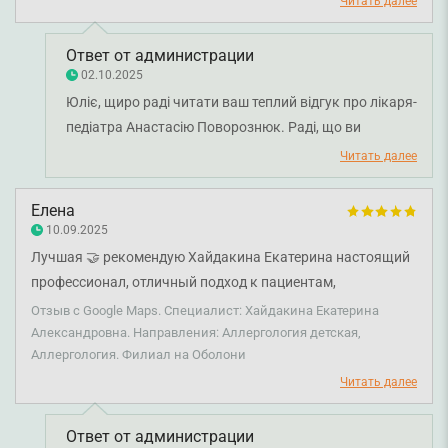
зрозуміло. Маю досвід інших лікарів, але до Анастасії
Читать далее
Олексіївни будемо у разі потреби ще звертатися. Хотілося,
щоб таких лікарів було побільше. Дякую Анастасії
Ответ от администрации
Олексіївні
02.10.2025
Юліє, щиро раді читати ваш теплий відгук про лікаря-
педіатра Анастасію Поворознюк. Раді, що ви
залишилися задоволені консультаціями та
Читать далее
результатами лікування. Бажаємо вам міцного
здоров'я!
Елена
10.09.2025
Лучшая 🤝 рекомендую Хайдакина Екатерина настоящий
профессионал, отличный подход к пациентам,
консультация на высшем уровне!
Отзыв с Google Maps. Специалист: Хайдакина Екатерина
Александровна. Направления: Аллергология детская,
Аллергология. Филиал на Оболони
Читать далее
Ответ от администрации