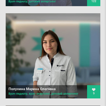
122
Врач-педиатр, детский аллерголог
Полухина Марина Олеговна
9
Врач-педиатр, врач-алерголог, детский аллерголог