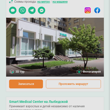
Схемы проезда:
на метро
/
на машине
(дерматовенерологом, отоларингологом) или провести
Чат
Viber
Telegram
Messenger
Instagram
Facebook
дополнительные лабораторные исследования. Это позволяет
правильно установить диагноз для назначения лечения.
Чтобы записаться в детский аллерголога, позвоните
067-127-03-03
или
заполните форму
на сайте.
3D тур
Фотогалерея
Записаться
Проложить маршрут
Smart Medical Center на Лыбедской
Принимает взрослых и детей независимо от наличия