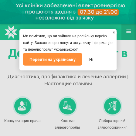
НАПРАВЛЕНИЯ
ВРАЧИ
(067) 127-03-03
ПОИСК
ЕЩЁ
×
Ми помітили, що ви зайшли на російську версію
сайту. Бажаєте переглянути актуальну інформацію
Детский аллерголог в
та перелік послуг українською?
Перейти на українську
Ні
Киеве
Диагностика, профилактика и лечение аллергии |
Настоящие отзывы
Консультация врача
Кожные
Лабораторный
аллергопробы
аллергоскрининг