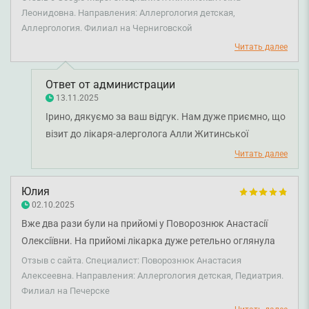
Леонидовна. Направления: Аллергология детская,
Аллергология. Филиал на Черниговской
Читать далее
Ответ от администрации
13.11.2025
Ірино, дякуємо за ваш відгук. Нам дуже приємно, що
візит до лікаря-алерголога Алли Житинської
залишив лише позитивні враження, а дитині було
Читать далее
комфортно на прийомі. Бажаємо вам міцного
здоров'я!
Юлия
02.10.2025
Вже два рази були на прийомі у Поворознюк Анастасії
Олексіївни. На прийомі лікарка дуже ретельно оглянула
дитину і вислухала усі скарги, на основі чого було
Отзыв с сайта. Специалист: Поворознюк Анастасия
поставлено діагноз і призначене лікування. Про умови
Алексеевна. Направления: Аллергология детская, Педиатрия.
Филиал на Печерске
перебігу хвороби і всі нюанси пояснила дуже ретельно і