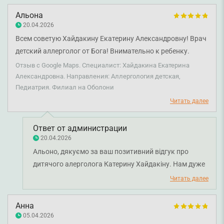
Бажаємо міцного здоров'я!
Альона
20.04.2026
Всем советую Хайдакину Екатерину Александровну! Врач
детский аллерголог от Бога! Внимательно к ребенку.
Терпеливая. Все подробно объясняет. Все ясно. И
Отзыв с Google Maps. Специалист: Хайдакина Екатерина
главное, правильно выставлен диагноз. Спасибо!
Александровна. Направления: Аллергология детская,
Педиатрия. Филиал на Оболони
Читать далее
Ответ от администрации
20.04.2026
Альоно, дякуємо за ваш позитивний відгук про
дитячого алерголога Катерину Хайдакіну. Нам дуже
приємно знати, що ви залишилися задоволені
Читать далее
консультацією, уважним ставленням до дитини та
зрозумілими поясненнями лікаря. Бажаємо вам
Анна
міцного здоров'я.
05.04.2026