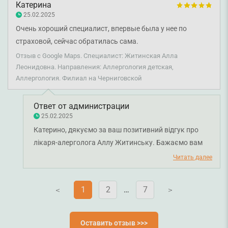
Катерина
25.02.2025
Очень хороший специалист, впервые была у нее по
страховой, сейчас обратилась сама.
Отзыв с Google Maps. Специалист: Житинская Алла
Леонидовна. Направления: Аллергология детская,
Аллергология. Филиал на Черниговской
Ответ от администрации
25.02.2025
Катерино, дякуємо за ваш позитивний відгук про
лікаря-алерголога Аллу Житинську. Бажаємо вам
міцного здоров'я!
Читать далее
1
2
…
7
V
V
Оставить отзыв >>>