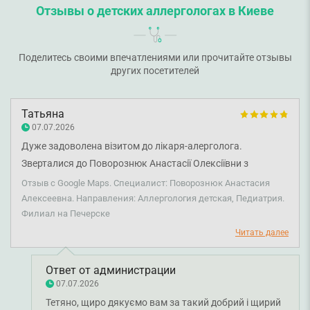
Отзывы о детских аллергологах в Киеве
Поделитесь своими впечатлениями или прочитайте отзывы
других посетителей
Татьяна
07.07.2026
Дуже задоволена візитом до лікаря-алерголога.
Зверталися до Поворознюк Анастасії Олексіївни з
дитиною 1,5 року і залишилися лише з найкращими
Отзыв с Google Maps. Специалист: Поворознюк Анастасия
враженнями. Лікар дуже уважна, чуйна, професійна та
Алексеевна. Направления: Аллергология детская, Педиатрия.
Филиал на Печерске
вміє знайти підхід до маленьких пацієнтів. Це вже не
перший наш візит до неї, і надалі також плануватимемо
Читать далее
звертатися саме до Анастасії Олексіївни. Щиро дякуємо
лікарю за професіоналізм, турботу та детальні
Ответ от администрации
рекомендації, а також клініці за чудовий сервіс!
07.07.2026
Тетяно, щиро дякуємо вам за такий добрий і щирий