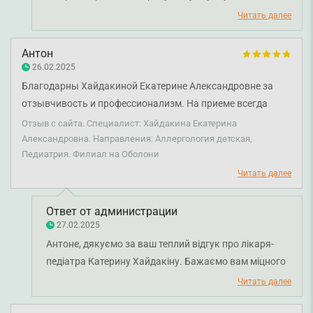
лікування супроводжується позитивними емоціями,
Читать далее
а дитина із задоволенням приходить на прийом.
Бажаємо вам міцного здоров'я!
Антон
26.02.2025
Благодарны Хайдакиной Екатерине Александровне за
отзывчивость и профессионализм. На приеме всегда
дружелюбное и теплое отношение к пациентам. С
Отзыв с сайта. Специалист: Хайдакина Екатерина
Екатериной Александровной дети в надежных руках.
Александровна. Направления: Аллергология детская,
Педиатрия. Филиал на Оболони
Читать далее
Ответ от администрации
27.02.2025
Антоне, дякуємо за ваш теплий відгук про лікаря-
педіатра Катерину Хайдакіну. Бажаємо вам міцного
здоров'я!
Читать далее