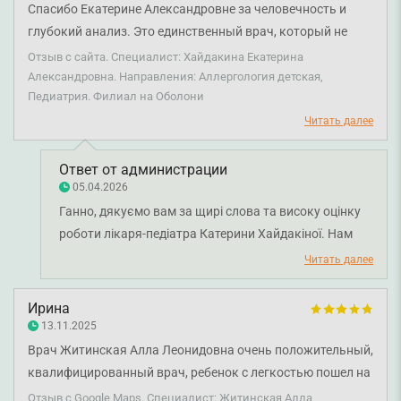
Спасибо Екатерине Александровне за человечность и
глубокий анализ. Это единственный врач, который не
просто назначил антигистамины и сироп, а разобрался в
Отзыв с сайта. Специалист: Хайдакина Екатерина
причинах, назначил правильные обследования и дал
Александровна. Направления: Аллергология детская,
Педиатрия. Филиал на Оболони
четкие рекомендации, улучшившие качество жизни не
только ребенка, но и всей семьи. Настоящий специалист!
Читать далее
Ответ от администрации
05.04.2026
Ганно, дякуємо вам за щирі слова та високу оцінку
роботи лікаря-педіатра Катерини Хайдакіної. Нам
надзвичайно важливо, що ви отримали не лише
Читать далее
призначення, а й повне розуміння причин та
ефективні рекомендації. Бажаємо вам міцного
Ирина
здоров'я!
13.11.2025
Врач Житинская Алла Леонидовна очень положительный,
квалифицированный врач, ребенок с легкостью пошел на
контакт. Спасибо, рекомендую.
Отзыв с Google Maps. Специалист: Житинская Алла