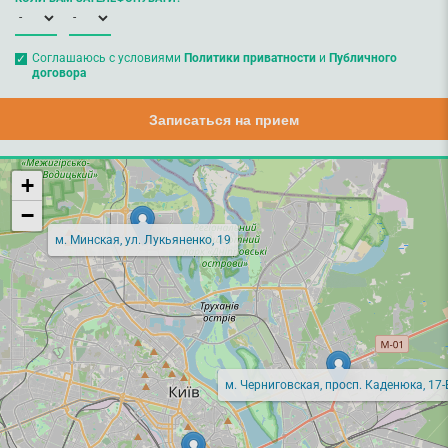
зуд или заложенность ушей.
Детский аллерголог поможет выявить заболевания. Это могут быть
Соглашаюсь с условиями
Политики приватности
и
Публичного
крапивница, респираторный аллергозах, отек Квинке, аллергический
договора
дерматит, бронхиальная астма, пищевая аллергия, аллергический
ринит и другие.
Записаться на прием
При наличии аллергии ребенок как можно раньше нуждается в
медицинской помощи - раннее начало лечения влияет на
+
полное выздоровление или длительную полноценную жизнь без
−
тяжелых проявлений аллергии.
м. Минская, ул. Лукьяненко, 19
Симптомы аллергии у детей, при наличии которых нужно вызвать
скорую помощь:
отек органа дыхательной системы;
отеки лица или головы;
резкий спазм дыхательных путей;
м. Черниговская, просп. Каденюка, 17-
потеря сознания.
Аллергопробы и консультация детского аллерголога