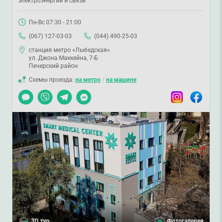
электроэнергии и связи
Пн-Вс 07:30 - 21:00
(067) 127-03-03
(044) 490-25-03
станция метро «Лыбедская»
ул. Джона Маккейна, 7-Б
Печерский район
Схемы проезда:
на метро
/
на машине
Чат
Viber
Telegram
Messenger
Instagram
Facebook
3D тур
Фотогалерея