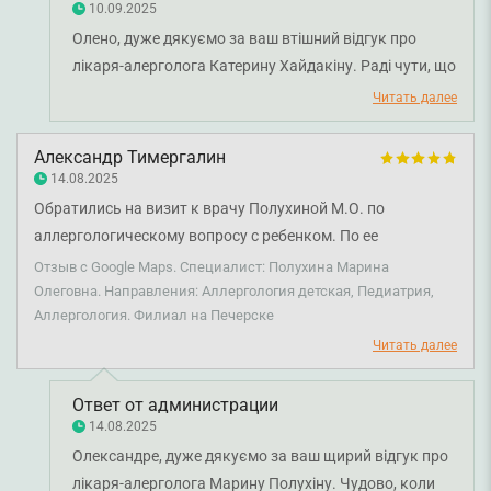
10.09.2025
Олено, дуже дякуємо за ваш втішний відгук про
лікаря-алерголога Катерину Хайдакіну. Раді чути, що
консультація у лікаря залишила такі позитивні
Читать далее
враження. Бажаємо вам міцного здоров'я!
Александр Тимергалин
14.08.2025
Обратились на визит к врачу Полухиной М.О. по
аллергологическому вопросу с ребенком. По ее
рекомендации сдали анализы и подобрали проходящее
Отзыв с Google Maps. Специалист: Полухина Марина
сейчас лечение. Ребенок врач очень полюбил, всегда
Олеговна. Направления: Аллергология детская, Педиатрия,
Аллергология. Филиал на Печерске
получает от него леденец без сахара в конце визита и
коллекционирует браслеты по цветам. Марина Олеговна,
Читать далее
спасибо за ваш подход к лечению деток!
Ответ от администрации
14.08.2025
Олександре, дуже дякуємо за ваш щирий відгук про
лікаря-алерголога Марину Полухіну. Чудово, коли