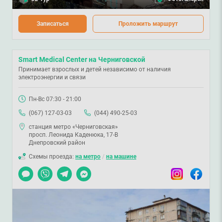
Записаться
Проложить маршрут
Smart Medical Center на Черниговской
Принимает взрослых и детей независимо от наличия
электроэнергии и связи
Пн-Вс 07:30 - 21:00
(067) 127-03-03
(044) 490-25-03
станция метро «Черниговская»
просп. Леонида Каденюка, 17-В
Днепровский район
Схемы проезда:
на метро
/
на машине
Чат
Viber
Telegram
Messenger
Instagram
Facebook