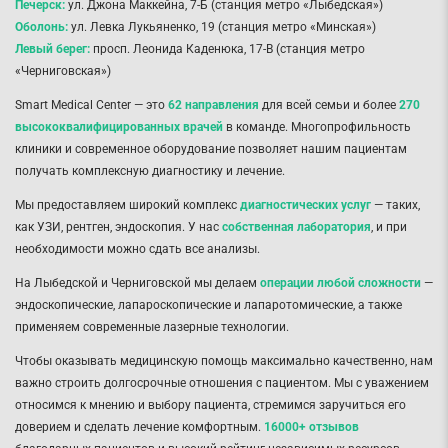
Печерск:
ул. Джона Маккейна, 7-Б (станция метро «Лыбедская»)
Оболонь:
ул. Левка Лукьяненко, 19 (станция метро «Минская»)
Левый берег:
просп. Леонида Каденюка, 17-В (станция метро
«Черниговская»)
Smart Medical Center — это
62 направления
для всей семьи и более
270
высококвалифицированных врачей
в команде. Многопрофильность
клиники и современное оборудование позволяет нашим пациентам
получать комплексную диагностику и лечение.
Мы предоставляем широкий комплекс
диагностических услуг
— таких,
как УЗИ, рентген, эндоскопия. У нас
собственная лаборатория
, и при
необходимости можно сдать все анализы.
На Лыбедской и Черниговской мы делаем
операции любой сложности
—
эндоскопические, лапароскопические и лапаротомические, а также
применяем современные лазерные технологии.
Чтобы оказывать медицинскую помощь максимально качественно, нам
важно строить долгосрочные отношения с пациентом. Мы с уважением
относимся к мнению и выбору пациента, стремимся заручиться его
доверием и сделать лечение комфортным.
16000+ отзывов