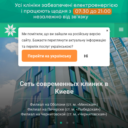
НАПРАВЛЕНИЯ
ВРАЧИ
(067) 127-03-03
ПОИСК
ЕЩЁ
×
Ми помітили, що ви зайшли на російську версію
сайту. Бажаєте переглянути актуальну інформацію
та перелік послуг українською?
Перейти на українську
Ні
Сеть современных клиник в
Киеве
Филиал на Оболони (ст. м. «Минская»)
Филиал на Печерске (ст. м. «Лыбедская»)
Филиал на Черниговской (ст. м. «Черниговская»)