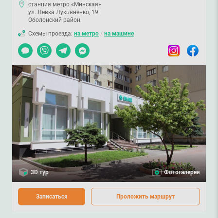
станция метро «Минская»
ул. Левка Лукьяненко, 19
Оболонский район
Схемы проезда:
на метро
/
на машине
Чат
Viber
Telegram
Messenger
Instagram
Facebook
3D тур
Фотогалерея
Записаться
Проложить маршрут