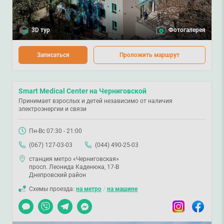
3D тур
Фотогалерея
Записаться
Проложить маршрут
Smart Medical Center на Черниговской
Принимает взрослых и детей независимо от наличия
электроэнергии и связи
Пн-Вс 07:30 - 21:00
(067) 127-03-03
(044) 490-25-03
станция метро «Черниговская»
просп. Леонида Каденюка, 17-В
Днепровский район
Схемы проезда:
на метро
/
на машине
Чат
Viber
Telegram
Messenger
Instagram
Facebook