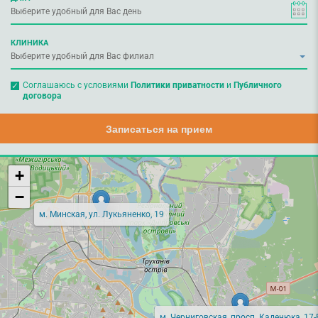
КЛИНИКА
Соглашаюсь с условиями
Политики приватности
и
Публичного
договора
Записаться на прием
+
−
м. Минская, ул. Лукьяненко, 19
м. Черниговская, просп. Каденюка, 17-