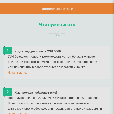
Записаться на УЗИ
Что нужно знать
Когда следует пройти УЗИ ОБП?
УЗИ брюшной полости рекомендовано при болях в животе,
ощущении тяжести, вздутии, тошноте, нарушениях пищеварения
или изменениях в лабораторных показателях. Также
исследование следует проходить профилактически – для раннего
Читать далее
выявления возможных изменений внутренних органов.
Как проходит обследование?
Процедура длится в 20 минут, безболезненная и неинвазивная.
Врач проводит исследования с помощью современного
ультразвукового оборудования, оценивая структуру, размеры и