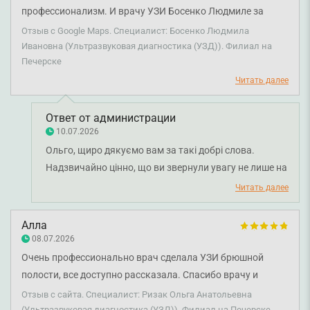
профессионализм. И врачу УЗИ Босенко Людмиле за
отличный прием.
Отзыв с Google Maps. Специалист: Босенко Людмила
Ивановна (Ультразвуковая диагностика (УЗД)). Филиал на
Печерске
Читать далее
Ответ от администрации
10.07.2026
Ольго, щиро дякуємо вам за такі добрі слова.
Надзвичайно цінно, що ви звернули увагу не лише на
професійний підхід лікаря ультразвукової
Читать далее
діагностики Людмили Босенко, а й на турботу та
привітність нашого адміністратора. Бажаємо вам
Алла
міцного здоров'я!
08.07.2026
Очень профессионально врач сделала УЗИ брюшной
полости, все доступно рассказала. Спасибо врачу и
клинике!
Отзыв с сайта. Специалист: Ризак Ольга Анатольевна
(Ультразвуковая диагностика (УЗД)). Филиал на Печерске