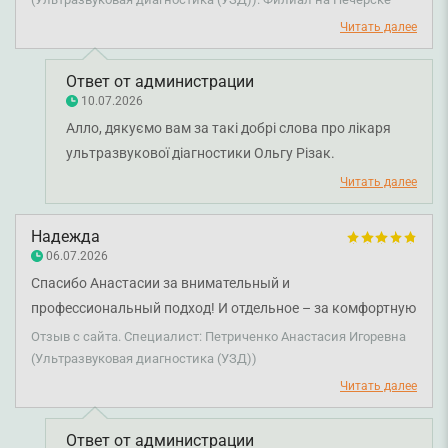
Читать далее
Ответ от администрации
10.07.2026
Алло, дякуємо вам за такі добрі слова про лікаря
ультразвукової діагностики Ольгу Різак.
Надзвичайно цінно, що професійність, уважність і
Читать далее
вміння лікаря доступно пояснити результати
обстеження допомогли вам отримати приємний
Надежда
досвід від візиту. Бажаємо вам міцного здоров'я!
06.07.2026
Спасибо Анастасии за внимательный и
профессиональный подход! И отдельное – за комфортную
обстановку на приеме. Осталась очень довольной и
Отзыв с сайта. Специалист: Петриченко Анастасия Игоревна
обязательно буду обращаться к вам на плановый осмотр.
(Ультразвуковая диагностика (УЗД))
Читать далее
Ответ от администрации