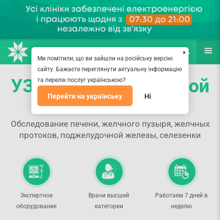
НАПРАВЛЕНИЯ
ВРАЧИ
(067) 127-03-03
ПОИСК
ЕЩЁ
×
Ми помітили, що ви зайшли на російську версію
сайту. Бажаєте переглянути актуальну інформацію
УЗИ органов брюшной
та перелік послуг українською?
Перейти на українську
Ні
полости
Обследование печени, желчного пузыря, желчных
протоков, поджелудочной железы, селезенки
Экспертное
Врачи высшей
Работаем 7 дней в
оборудование
категории
неделю