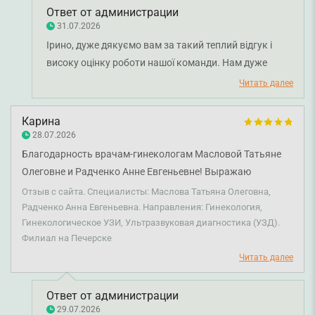
Ответ от администрации
31.07.2026
Ірино, дуже дякуємо вам за такий теплий відгук і
високу оцінку роботи нашої команди. Нам дуже
приємно, що візит до лікаря ультразвукової
Читать далее
діагностики Артура Фріза залишив у вас лише
позитивні враження, а консультація пройшла на
Карина
високому рівні. Бажаємо вам міцного здоров'я!
28.07.2026
Благодарность врачам-гинекологам Масловой Татьяне
Олеговне и Радченко Анне Евгеньевне! Выражаю
искреннюю и безграничную благодарность врачам-
Отзыв с сайта. Специалисты: Маслова Татьяна Олеговна,
гинекологам за высокий профессионализм,
Радченко Анна Евгеньевна. Направления: Гинекология,
Гинекологическое УЗИ, Ультразвуковая диагностика (УЗД).
компетентность, внимательное и чуткое отношение к
Филиал на Печерске
пациентам. Благодарю Вас за заботу, поддержку,
Читать далее
человечность и ответственное отношение к своей
чрезвычайно важной работе. Ваше профессионализм,
внимательность к каждой пациентке и желание помочь
Ответ от администрации
29.07.2026
вызывают искреннее уважение и благодарность. Пусть