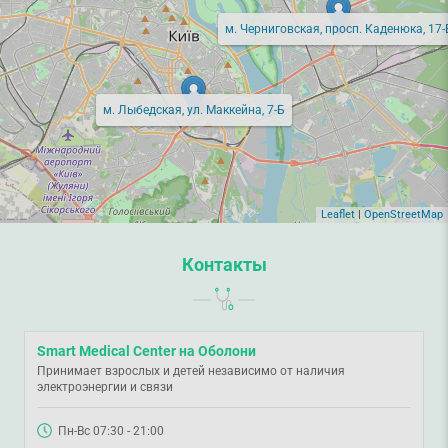
м. Черниговская, просп. Каденюка, 17-
м. Лыбедская, ул. Маккейна, 7-Б
Leaflet
|
OpenStreetMap
Контакты
Smart Medical Center на Оболони
Принимает взрослых и детей независимо от наличия
электроэнергии и связи
Пн-Вс 07:30 - 21:00