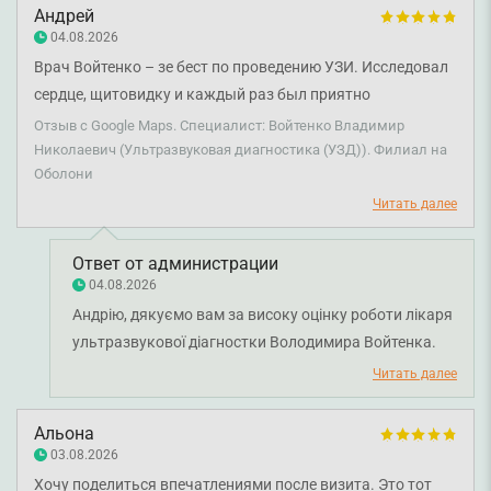
Андрей
04.08.2026
Врач Войтенко – зе бест по проведению УЗИ. Исследовал
сердце, щитовидку и каждый раз был приятно
враждебен. Внимательный, очень профессиональный
Отзыв с Google Maps. Специалист: Войтенко Владимир
полход. Искренне рекомендую!
Николаевич (Ультразвуковая диагностика (УЗД)). Филиал на
Оболони
Читать далее
Ответ от администрации
04.08.2026
Андрію, дякуємо вам за високу оцінку роботи лікаря
ультразвукової діагностки Володимира Войтенка.
Нам приємно знати, що ви залишилися задоволені
Читать далее
проведенням ультразвукових досліджень та
відзначили уважність і професійний підхід фахівця.
Альона
Бажаємо вам міцного здоров'я!
03.08.2026
Хочу поделиться впечатлениями после визита. Это тот