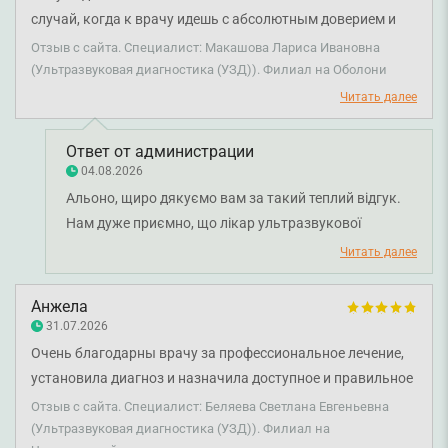
случай, когда к врачу идешь с абсолютным доверием и
спокойствием. Проходим УЗ-диагностику всей семьей уже
Отзыв с сайта. Специалист: Макашова Лариса Ивановна
несколько лет подряд у врача Макашова Лариса
(Ультразвуковая диагностика (УЗД)). Филиал на Оболони
Ивановна. Лариса Ивановна просто невероятная: всегда
Читать далее
приветливая, улыбающаяся, внимательная к
мельчайшим деталям. Выходишь из кабинета – и уже
Ответ от администрации
чувствуешь себя здоровее! Спасибо за такой подход и
04.08.2026
заботу. Клинике очень повезло с таким специалистом.
Альоно, щиро дякуємо вам за такий теплий відгук.
Нам дуже приємно, що лікар ультразвукової
діагностики Лариса Макашова вже багато років
Читать далее
допомагає вам і вашій родині, а кожен візит дарує
відчуття довіри, спокою та впевненості. Такі слова є
Анжела
найкращою подякою для лікаря й великою
31.07.2026
мотивацією для всієї нашої команди. Бажаємо вам
Очень благодарны врачу за профессиональное лечение,
міцного здоров'я!
установила диагноз и назначила доступное и правильное
лечение. Рекомендую.
Отзыв с сайта. Специалист: Беляева Светлана Евгеньевна
(Ультразвуковая диагностика (УЗД)). Филиал на