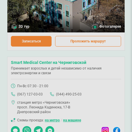
3D тур
Фотогалерея
Записаться
Проложить маршрут
Smart Medical Center на Черниговской
Принимает взрослых и детей независимо от наличия
электроэнергии и связи
Пн-Вс 07:30 - 21:00
(067) 127-03-03
(044) 490-25-03
станция метро «Черниговская»
просп. Леонида Каденюка, 17-В
Днепровский район
Схемы проезда:
на метро
/
на машине
Чат
Viber
Telegram
Messenger
Instagram
Facebook