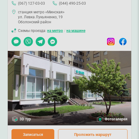
(067) 127-03-03
(044) 490-25-03
станция метро «Минская»
ул. Левка Лукьяненко, 19
Оболонский район
Схемы проезда:
на метро
/
на машине
Чат
Viber
Telegram
Messenger
Instagram
Facebook
3D тур
Фотогалерея
Записаться
Проложить маршрут