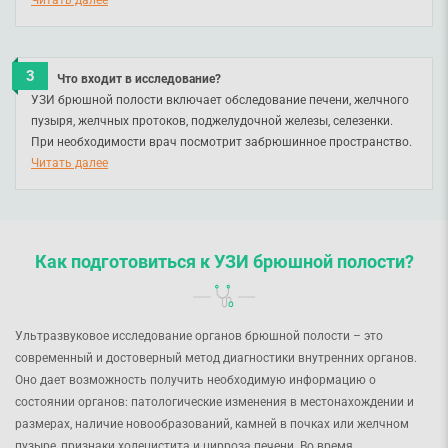
состояние внутренних органов в режиме реального времени.
Читать далее
После завершения вы сразу получаете заключение.
Что входит в исследование?
УЗИ брюшной полости включает обследование печени, желчного
пузыря, желчных протоков, поджелудочной железы, селезенки.
При необходимости врач посмотрит забрюшинное пространство.
Также Вы можете выбрать ультразвуковое исследование органов
Читать далее
брюшной полости с "пробным желчегонным завтраком".
Как подготовиться к УЗИ брюшной полости?
Ультразвуковое исследование органов брюшной полости – это
современный и достоверный метод диагностики внутренних органов.
Оно дает возможность получить необходимую информацию о
состоянии органов: патологические изменения в местонахождении и
размерах, наличие новообразований, камней в почках или желчном
пузыре, признаки холецистита и цирроза печени. Во время