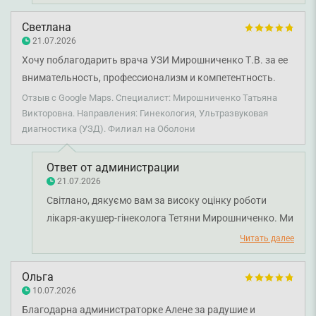
професійний підхід лікаря зробили ваш візит
комфортним і залишили позитивні враження.
Светлана
Бажаємо вам міцного здоров’я!
21.07.2026
Хочу поблагодарить врача УЗИ Мирошниченко Т.В. за ее
внимательность, профессионализм и компетентность.
Отзыв с Google Maps. Специалист: Мирошниченко Татьяна
Викторовна. Направления: Гинекология, Ультразвуковая
диагностика (УЗД). Филиал на Оболони
Ответ от администрации
21.07.2026
Світлано, дякуємо вам за високу оцінку роботи
лікаря-акушер-гінеколога Тетяни Мирошниченко. Ми
раді, що ви відзначили професіоналізм, уважність до
Читать далее
деталей і компетентність лікарки під час проведення
УЗД. Бажаємо вам міцного здоров'я!
Ольга
10.07.2026
Благодарна администраторке Алене за радушие и