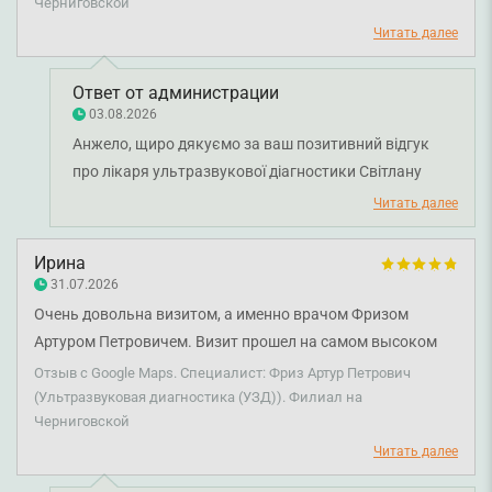
Черниговской
Читать далее
Ответ от администрации
03.08.2026
Анжело, щиро дякуємо за ваш позитивний відгук
про лікаря ультразвукової діагностики Світлану
Бєляєву. Бажаємо вам міцного здоров'я!
Читать далее
Ирина
31.07.2026
Очень довольна визитом, а именно врачом Фризом
Артуром Петровичем. Визит прошел на самом высоком
уровне. Всё очень понравилось. Также очень довольна
Отзыв с Google Maps. Специалист: Фриз Артур Петрович
администратором Валентиной, ее отношением к пациенту,
(Ультразвуковая диагностика (УЗД)). Филиал на
Черниговской
эмпатией и бережным отношением!
Читать далее