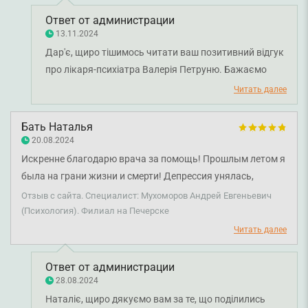
Ответ от администрации
13.11.2024
Дар'є, щиро тішимось читати ваш позитивний відгук
про лікаря-психіатра Валерія Петруню. Бажаємо
міцного здоров'я!
Читать далее
Бать Наталья
20.08.2024
Искренне благодарю врача за помощь! Прошлым летом я
была на грани жизни и смерти! Депрессия унялась,
тревога постепенно исчезла, а о панических атаках я
Отзыв с сайта. Специалист: Мухоморов Андрей Евгеньевич
вообще забыла) С Андреем Евгеньевичем никакие
(Психология). Филиал на Печерске
расстройства и зависимости не страшны!!) все лечится)
Читать далее
Ответ от администрации
28.08.2024
Наталіє, щиро дякуємо вам за те, що поділились