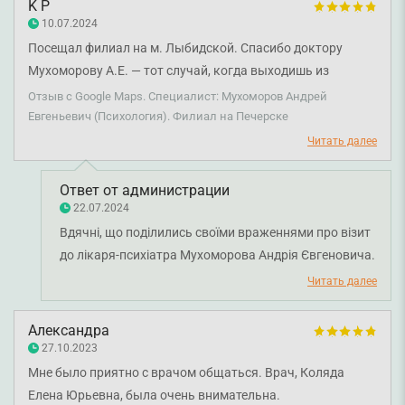
K P
10.07.2024
Посещал филиал на м. Лыбидской. Спасибо доктору
Мухоморову А.Е. — тот случай, когда выходишь из
консультации и чувствуешь себя лучше, даже не начав
Отзыв с Google Maps. Специалист: Мухоморов Андрей
медикаментозное лечение.
Евгеньевич (Психология). Филиал на Печерске
Читать далее
Ответ от администрации
22.07.2024
Вдячні, що поділились своїми враженнями про візит
до лікаря-психіатра Мухоморова Андрія Євгеновича.
Бажаємо здоров'я.
Читать далее
Александра
27.10.2023
Мне было приятно с врачом общаться. Врач, Коляда
Елена Юрьевна, была очень внимательна.