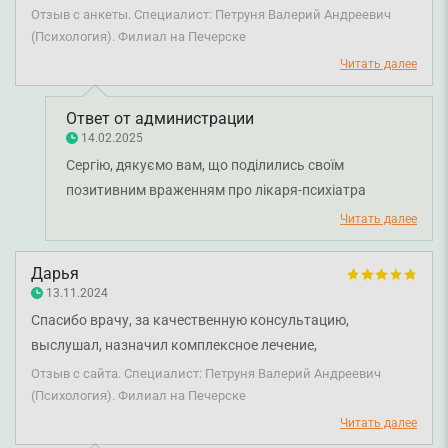
Спасибо за помощь! Оцениваю 10 из 10.
Отзыв с анкеты. Специалист: Петруня Валерий Андреевич
(Психология). Филиал на Печерске
Читать далее
Ответ от администрации
14.02.2025
Сергію, дякуємо вам, що поділились своїм
позитивним враженням про лікаря-психіатра
Валерія Петруню та медичний персонал клініки.
Читать далее
Бажаємо вам міцного здоров'я!
Дарья
13.11.2024
Спасибо врачу, за качественную консультацию,
выслушал, назначил комплексное лечение,
порекомендовал упражнения. Все ясно без лишних
Отзыв с сайта. Специалист: Петруня Валерий Андреевич
назначений. Рекомендую.
(Психология). Филиал на Печерске
Читать далее