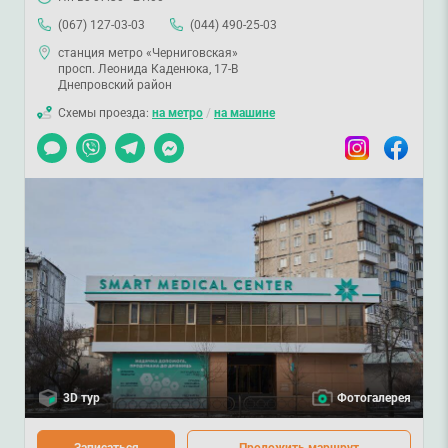
(067) 127-03-03
(044) 490-25-03
станция метро «Черниговская»
просп. Леонида Каденюка, 17-В
Днепровский район
Схемы проезда:
на метро
/
на машине
Чат
Viber
Telegram
Messenger
Instagram
Facebook
3D тур
Фотогалерея
Записаться
Проложить маршрут