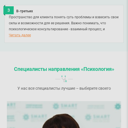
В-третьих
Пространство для клиента понять суть проблемы и взвесить свои
силы и возможности для ее решения. Важно понимать, что
психологическое консультирование - взаимный процесс, и
ответственность за результат должна разделяться между
Читать далее
клиентом и специалистом. Психологическое консультирование
дает возможность клиенту смело взглянуть в будущее, чтобы
сознательно его строить.
Специалисты направления «Психология»
У нас все специалисты лучшие – выберите своего