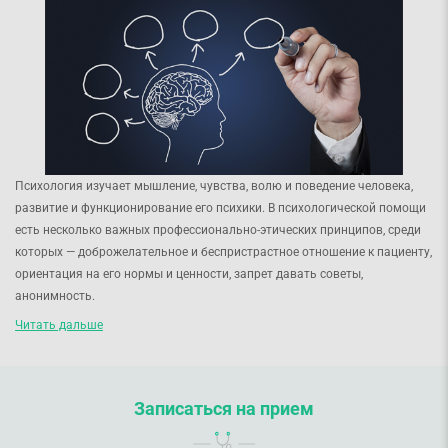
Психология изучает мышление, чувства, волю и поведение человека,
развитие и функционирование его психики. В психологической помощи
есть несколько важных профессионально-этических принципов, среди
которых — доброжелательное и беспристрастное отношение к пациенту,
ориентация на его нормы и ценности, запрет давать советы,
анонимность.
Психические заболевания
Читать дальше
Биполярное аффективное расстройство, деменция, шизофрения,
депрессия и умственная отсталось — это все психические расстройства,
которые проявляются в анормальных
мыслях, эмоциях,
Записаться на прием
представлениях, реакциях и отношениях с окружающими.