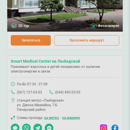
психическими и соматическими заболеваниями;
стресс и выгорание;
проблемы в отношениях с окружающими;
3D тур
Фотогалерея
переживания потерь, разводов или смерти родственников.
Записаться
Проложить маршрут
Психолог Smart Medical Center консультирует в групповом (8-14
человек) или индивидуальному формате.
Smart Medical Center на Лыбедской
Чтобы записаться на консультацию психолога,
оставляйте заявку
. Вы
Принимает взрослых и детей независимо от наличия
можете найти Смарт Медикал Центр в Оболонском районе города
электроэнергии и связи
Киева на улице Маршала Тимошенко, 19.
Пн-Вс 07:30 - 21:00
(067) 127-03-03
(044) 490-25-03
станция метро «Лыбедская»
ул. Джона Маккейна, 7-Б
Печерский район
Схемы проезда:
на метро
/
на машине
Чат
Viber
Telegram
Messenger
Instagram
Facebook