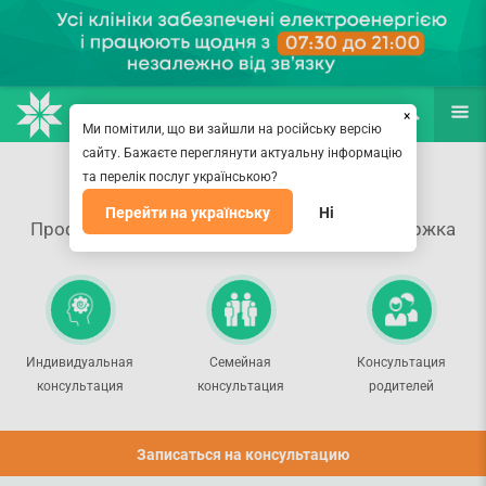
НАПРАВЛЕНИЯ
ВРАЧИ
(067) 127-03-03
ПОИСК
ЕЩЁ
×
Ми помітили, що ви зайшли на російську версію
сайту. Бажаєте переглянути актуальну інформацію
Психолог в Киеве
та перелік послуг українською?
Перейти на українську
Ні
Профессиональная психологическая поддержка
Индивидуальная
Семейная
Консультация
консультация
консультация
родителей
Записаться на консультацию