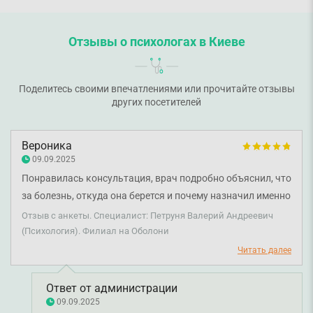
Отзывы о психологах в Киеве
Поделитесь своими впечатлениями или прочитайте отзывы
других посетителей
Вероника
09.09.2025
Понравилась консультация, врач подробно объяснил, что
за болезнь, откуда она берется и почему назначил именно
такое лечение. Я очень довольна и мотивирована
Отзыв с анкеты. Специалист: Петруня Валерий Андреевич
лечиться!
(Психология). Филиал на Оболони
Читать далее
Ответ от администрации
09.09.2025