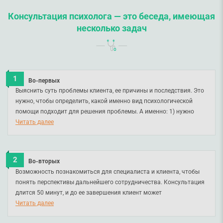
Консультация психолога — это беседа, имеющая
несколько задач
Во-первых
Выяснить суть проблемы клиента, ее причины и последствия. Это
нужно, чтобы определить, какой именно вид психологической
помощи подходит для решения проблемы. А именно: 1) нужно
направление к врачам для исключения или диагностики с
Читать далее
последующим лечением заболевания, в случае подозрения, и 2)
достаточно психологического консультирования и обсуждения
его продолжительности, ведь от этого зависит сохранение
Во-вторых
эффекта работы с психологом.
Возможность познакомиться для специалиста и клиента, чтобы
понять перспективы дальнейшего сотрудничества. Консультация
длится 50 минут, и до ее завершения клиент может
сориентироваться в своих последующих шагах при решении
Читать далее
проблемы.