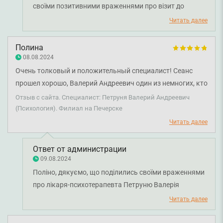
своїми позитивними враженнями про візит до
лікаря-психіатра Мухоморова Андрія Євгеновича.
Читать далее
Бажаємо здоров'я.
Полина
08.08.2024
Очень толковый и положительный специалист! Сеанс
прошел хорошо, Валерий Андреевич один из немногих, кто
был в курсе специфической реакции на тревогу, которую
Отзыв с сайта. Специалист: Петруня Валерий Андреевич
у меня есть, а это редкость. Оказал качественную
(Психология). Филиал на Печерске
консультацию и все объяснил. Спасибо!
Читать далее
Ответ от администрации
09.08.2024
Поліно, дякуємо, що поділились своїми враженнями
про лікаря-психотерапевта Петруню Валерія
Андрійовича. Бажаємо вам міцного здоров'я та
Читать далее
душевного спокою.