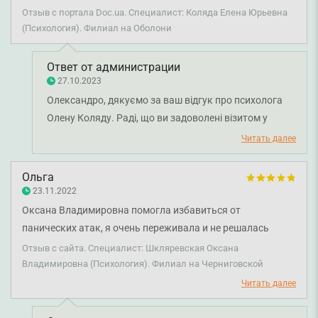
Отзыв с портала Doc.ua. Специалист: Коляда Елена Юрьевна
(Психология). Филиал на Оболони
Ответ от администрации
27.10.2023
Олександро, дякуємо за ваш відгук про психолога
Олену Коляду. Раді, що ви задоволені візитом у
клініку. Бажаємо міцного здоров'я!
Читать далее
Ольга
23.11.2022
Оксана Владимировна помогла избавиться от
панических атак, я очень переживала и не решалась
пойти к психиатру, но именно этот специалист помог
Отзыв с сайта. Специалист: Шкляревская Оксана
разобраться с тревожностью, паническими атаками,
Владимировна (Психология). Филиал на Черниговской
обсессивно-компульсивными действиями. Спасибо врачу
Читать далее
за кропотливую работу и индивидуальный подход!