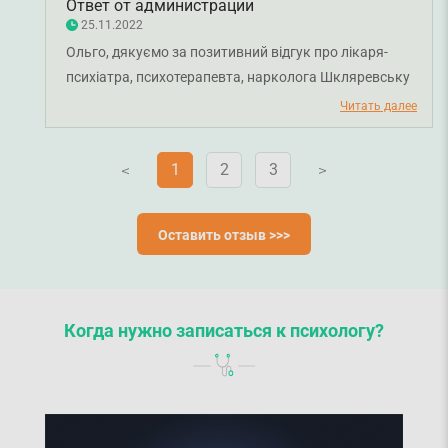
Ответ от администрации
25.11.2022
Ольго, дякуємо за позитивний відгук про лікаря-
психіатра, психотерапевта, нарколога Шкляревську
Оксану Володимирівну. Бажаємо вам міцного
Читать далее
здоров'я та всього найкращого!
1
2
3
V
V
Оставить отзыв >>>
Когда нужно записаться к психологу?