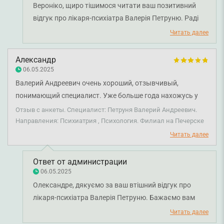
Вероніко, щиро тішимося читати ваш позитивний
відгук про лікаря-психіатра Валерія Петруню. Раді
чути, що консультація була для вас зрозумілою та
Читать далее
інформативною, а пояснення лікаря допомогли
краще зрозуміти ситуацію й налаштували на
Александр
лікування. Бажаємо вам міцного здоров'я!
06.05.2025
Валерий Андреевич очень хороший, отзывчивый,
понимающий специалист. Уже больше года нахожусь у
него под наблюдением. За это время мое состояние стало
Отзыв с анкеты. Специалист: Петруня Валерий Андреевич.
гораздо лучше.
Направления: Психиатрия , Психология. Филиал на Печерске
Читать далее
Ответ от администрации
06.05.2025
Олександре, дякуємо за ваш втішний відгук про
лікаря-психіатра Валерія Петруню. Бажаємо вам
міцного здоров'я!
Читать далее