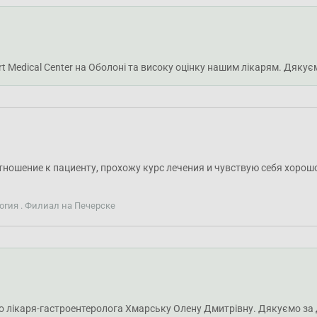
rt Medical Center на Оболоні та високу оцінку нашим лікарям. Дякує
ношение к пациенту, прохожу курс лечения и чувствую себя хорошо
огия . Филиал на Печерске
про лікаря-гастроентеролога Хмарську Олену Дмитрівну. Дякуємо за 