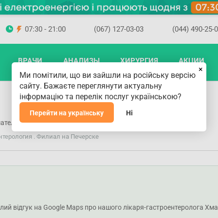
07:30 - 21:00
(067) 127-03-03
(044) 490-25-
ВРАЧИ
АНАЛИЗЫ
ХИРУРГИЯ
АКЦИИ
×
Ми помітили, що ви зайшли на російську версію
сайту. Бажаєте переглянути актуальну
інформацію та перелік послуг українською?
Перейти на українську
Ні
ательный и приятный врач.
нтерология . Филиал на Печерске
еплий відгук на Google Maps про нашого лікаря-гастроентеролога Х