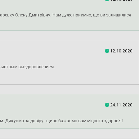
Хмарську Олену Дмитрівну. Нам дуже приємно, що ви залишилися
12.10.2020
и быстрым выздоровлением.
24.11.2020
ям. Дякуємо за довіру і щиро бажаємо вам міцного здоров'я!