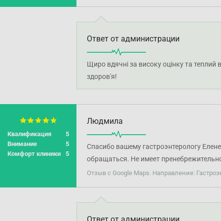
Ответ от администрации
Щиро вдячні за високу оцінку та теплий
здоров'я!
Людмила
Квалификация
5
Внимание
5
Спасибо вашему гастроэнтерологу Елене 
Комфорт клиники
5
обращаться. Не имеет пренебрежительно
Отзыв с Google Maps. Направление: Гастроэ
Ответ от администрации