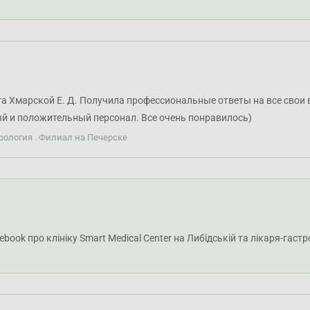
а Хмарской Е. Д. Получила профессиональные ответы на все свои в
ый и положительный персонал. Все очень понравилось)
рология . Филиал на Печерске
ebook про клініку Smart Medical Center на Либідській та лікаря-гас