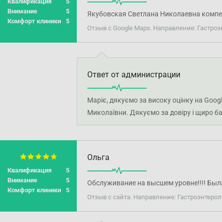
Квалификация
5
Внимание
5
Якубовская Светлана Николаевна компе
Комфорт клиники
5
Отзыв с Google Maps. Направление: Гастроэ
Ответ от администрации
Маріє, дякуємо за високу оцінку на Goog
Миколаївни. Дякуємо за довіру і щиро б
Ольга
Квалификация
5
Внимание
5
Обслуживание на высшем уровне!!!! Была
Комфорт клиники
5
Отзыв с сайта. Направление: Гастроэнтерол