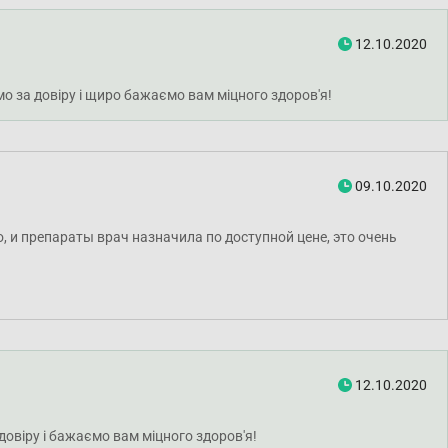
12.10.2020
мо за довіру і щиро бажаємо вам міцного здоров'я!
09.10.2020
, и препараты врач назначила по доступной цене, это очень
12.10.2020
довіру і бажаємо вам міцного здоров'я!