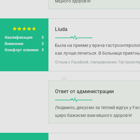
міцного здоров'я!
Liuda
Квалификация
5
Внимание
5
Была на приеме у врача-гастроэнтеролог
Комфорт клиники
5
как лучше лечиться. В больнице приятн
Отзыв с Facebook. Направление: Гастроэнте
Ответ от администрации
Людмило, дякуємо за теплий відгук у Fac
щиро бажаємо вам міцного здоров'я!