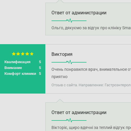
Ответ от администрации
Ольго, дякуємо за відгук про клініку Sma
Виктория
Квалификация
5
Внимание
5
Очень понравился врач, внимательное от
Комфорт клиники
5
приятно
Отзыв с сайта. Направление: Гастроэнтерол
Ответ от администрации
Вікторіє, щиро вдячні за теплий відгук 