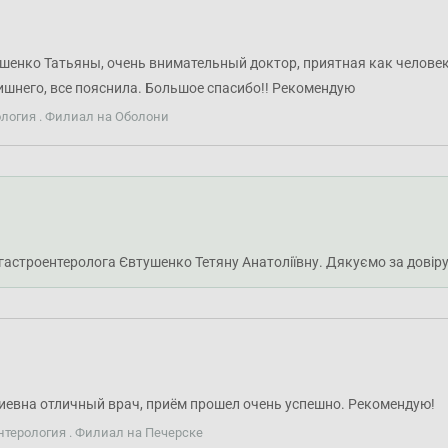
ушенко Татьяны, очень внимательный доктор, приятная как челове
лишнего, все пояснила. Большое спасибо!! Рекомендую
ология . Филиал на Оболони
-гастроентеролога Євтушенко Тетяну Анатоліївну. Дякуємо за довіру
иевна отличный врач, приём прошел очень успешно. Рекомендую!
нтерология . Филиал на Печерске