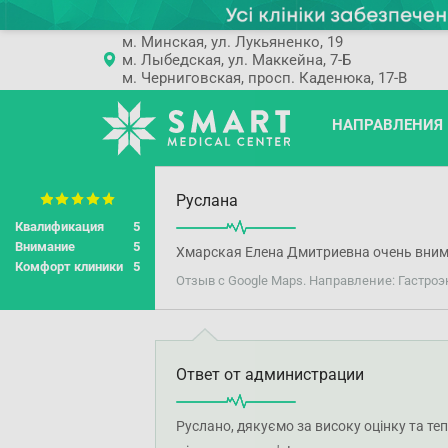
м. Минская, ул. Лукьяненко, 19
м. Лыбедская, ул. Маккейна, 7-Б
м. Черниговская, просп. Каденюка, 17-В
НАПРАВЛЕНИЯ
Руслана
Квалификация
5
Внимание
5
Хмарская Елена Дмитриевна очень вним
Комфорт клиники
5
Отзыв с Google Maps. Направление: Гастроэ
Ответ от администрации
Руслано, дякуємо за високу оцінку та т