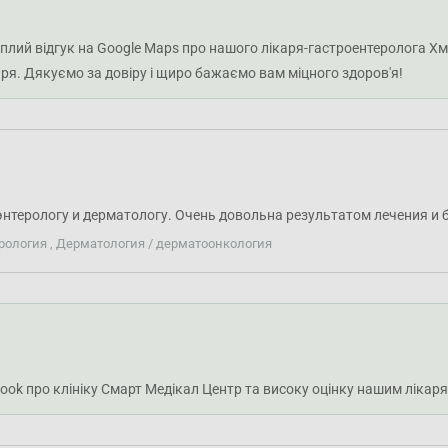
еплий відгук на Google Maps про нашого лікаря-гастроентеролога 
аря. Дякуємо за довіру і щиро бажаємо вам міцного здоров'я!
энтерологу и дерматологу. Очень довольна результатом лечения 
рология , Дерматология / дерматоонкология
book про клініку Смарт Медікал Центр та високу оцінку нашим лікар