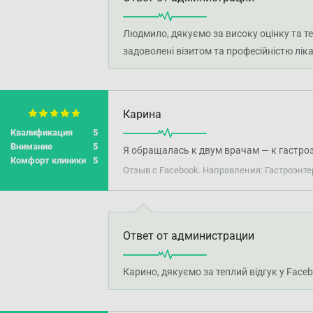
Людмило, дякуємо за високу оцінку та т
задоволені візитом та професійністю лік
Карина
Квалификация
5
Внимание
5
Я обращалась к двум врачам — к гастро
Комфорт клиники
5
Отзыв с Facebook. Направления: Гастроэнте
Ответ от администрации
Карино, дякуємо за теплий відгук у Face