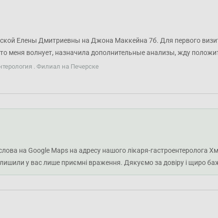
рской Елены Дмитриевны на Джона Маккейна 7б. Для первого визит
что меня волнует, назначила дополнительные анализы, жду положит
нтерология . Филиал на Печерске
і слова на Google Maps на адресу нашого лікаря-гастроентеролога Х
алишили у вас лише приємні враження. Дякуємо за довіру і щиро ба