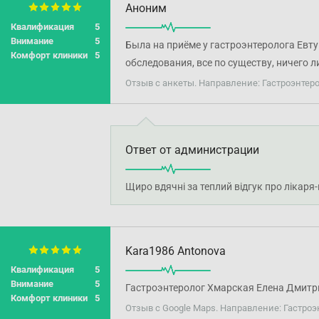
Аноним
Квалификация
5
Внимание
5
Была на приёме у гастроэнтеролога Евт
Комфорт клиники
5
обследования, все по существу, ничего 
Отзыв с анкеты. Направление: Гастроэнтер
Ответ от администрации
Щиро вдячні за теплий відгук про лікаря
Kara1986 Antonova
Квалификация
5
Внимание
5
Гастроэнтеролог Хмарская Елена Дмитр
Комфорт клиники
5
Отзыв с Google Maps. Направление: Гастроэ