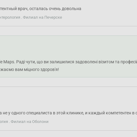
тентный врач, осталась очень довольна
нтерология . Филиал на Печерске
le Maps. Раді чути, що ви залишилися задоволені візитом та профес
ажаємо вам міцного здоров'я!
 не у одного специалиста в этой клинике, и каждый компетентен в 
огия . Филиал на Оболони