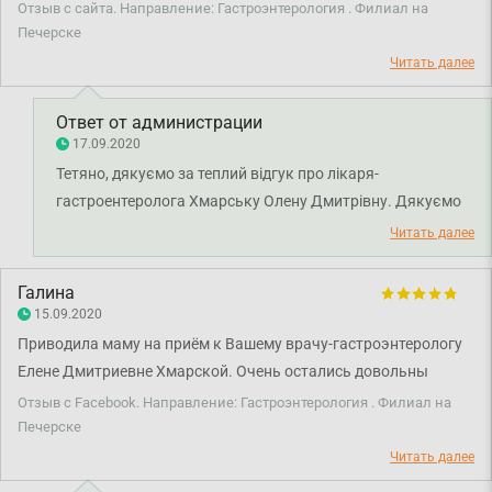
которого мне очень хорошо. Спасибо врачу!
Отзыв с сайта. Направление: Гастроэнтерология . Филиал на
Печерске
Читать далее
Ответ от администрации
17.09.2020
Тетяно, дякуємо за теплий відгук про лікаря-
гастроентеролога Хмарську Олену Дмитрівну. Дякуємо
за довіру і щиро бажаємо вам міцного здоров'я!
Читать далее
Галина
15.09.2020
Приводила маму на приём к Вашему врачу-гастроэнтерологу
Елене Дмитриевне Хмарской. Очень остались довольны
консультацией, мама очень поверила доктору и теперь
Отзыв с Facebook. Направление: Гастроэнтерология . Филиал на
придерживается всех рекомендаций, состояние здоровья
Печерске
улучшилось намного. Всем рекомендую этого доктора и
Читать далее
клинику.