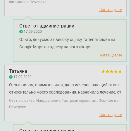
Филиал на Печерске
Читать далее
Ответ от администрации
17.09.2020
Ольго, дякуємо за високу оцінку та теплі слова на
Google Maps на адресу нашого лікаря-
гастроентеролога Хмарської Олени Дмитрівни.
Читать далее
Дякуємо за довіру і щиро бажаємо вам міцного
здоров'я!
Татьяна
17.09.2020
Отзывчивая, внимательная, дала исчерпывающий ответ
относительно моего обследования, назначила лечение, от
которого мне очень хорошо. Спасибо врачу!
Отзыв с сайта. Направление: Гастроэнтерология . Филиал на
Печерске
Читать далее
Ответ от администрации