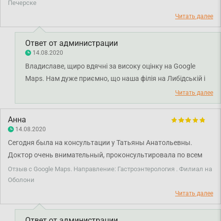
затем назначила лечение. Все отлично! Желудок не беспокоит,
Печерске
могу ночью спать, я доволен! Вообще клиника очень хорошая,
Читать далее
все доброжелательны.
Ответ от администрации
14.08.2020
Владиславе, щиро вдячні за високу оцінку на Google
Maps. Нам дуже приємно, що наша філія на Либідській і
професійність лікаря залишили у вас лише позитивні
Читать далее
враження. Дякуємо за довіру і щиро бажаємо вам
міцного здоров'я!
Анна
14.08.2020
Сегодня была на консультации у Татьяны Анатольевны.
Доктор очень внимательный, проконсультировала по всем
вопросам. Спасибо большое!
Отзыв с Google Maps. Направление: Гастроэнтерология . Филиал на
Оболони
Читать далее
Ответ от администрации