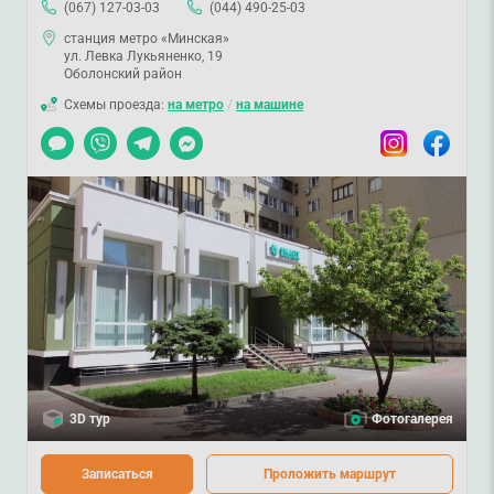
(067) 127-03-03
(044) 490-25-03
станция метро «Минская»
ул. Левка Лукьяненко, 19
Оболонский район
Схемы проезда:
на метро
/
на машине
Чат
Viber
Telegram
Messenger
Instagram
Facebook
3D тур
Фотогалерея
Записаться
Проложить маршрут