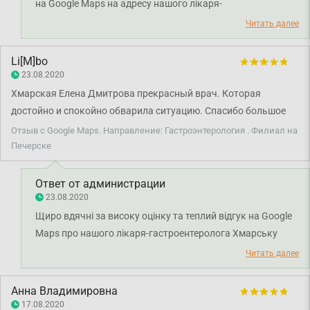
на Google Maps на адресу нашого лікаря-
гастроентеролога Хмарської Олени Дмитрівни. Дякуємо
Читать далее
за довіру і щиро бажаємо вам міцного здоров'я!
Li[M]bo
23.08.2020
Хмарская Елена Дмитрова прекрасный врач. Которая
достойно и спокойно обварила ситуацию. Спасибо большое
Отзыв с Google Maps. Направление: Гастроэнтерология . Филиал на
Печерске
Ответ от администрации
23.08.2020
Щиро вдячні за високу оцінку та теплий відгук на Google
Maps про нашого лікаря-гастроентеролога Хмарську
Олену Дмитрівну. Дякуємо за довіру і бажаємо вам
Читать далее
міцного здоров'я!
Анна Владимировна
17.08.2020