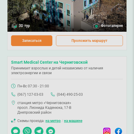
3D тур
Фотогалерея
Записаться
Проложить маршрут
Smart Medical Center на Черниговской
Принимает взрослых и детей независимо от наличия
электроэнергии и связи
Пн-Вс 07:30 - 21:00
(067) 127-03-03
(044) 490-25-03
станция метро «Черниговская»
просп. Леонида Каденюка, 17-В
Днепровский район
Схемы проезда:
на метро
/
на машине
Чат
Viber
Telegram
Messenger
Instagram
Facebook