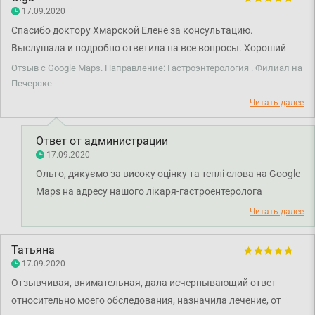
вас такі теплі емоції. Дякуємо за довіру і щиро бажаємо
17.09.2020
вам міцного здоров'я!
Спасибо доктору Хмарской Елене за консультацию.
Выслушала и подробно ответила на все вопросы. Хороший
врач)
Отзыв с Google Maps. Направление: Гастроэнтерология . Филиал на
Печерске
Читать далее
Ответ от администрации
17.09.2020
Ольго, дякуємо за високу оцінку та теплі слова на Google
Maps на адресу нашого лікаря-гастроентеролога
Хмарської Олени Дмитрівни. Дякуємо за довіру і щиро
Читать далее
бажаємо вам міцного здоров'я!
Татьяна
17.09.2020
Отзывчивая, внимательная, дала исчерпывающий ответ
относительно моего обследования, назначила лечение, от