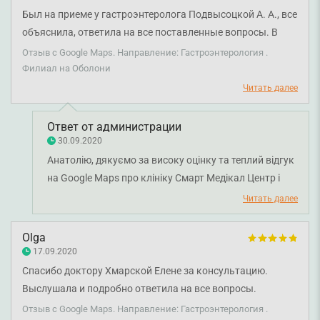
Был на приеме у гастроэнтеролога Подвысоцкой А. А., все
объяснила, ответила на все поставленные вопросы. В
клинике чисто и приятно. Приветливые администраторы.
Отзыв с Google Maps. Направление: Гастроэнтерология .
Филиал на Оболони
Читать далее
Ответ от администрации
30.09.2020
Анатолію, дякуємо за високу оцінку та теплий відгук
на Google Maps про клініку Смарт Медікал Центр і
нашого лікаря-гастроентеролога Підвисоцьку Анну
Читать далее
Олександрівну. Нам дуже приємно, що сервіс
медичного центру та професійність нашого
Olga
персоналу залишили у вас такі теплі емоції. Дякуємо
17.09.2020
за довіру і щиро бажаємо вам міцного здоров'я!
Спасибо доктору Хмарской Елене за консультацию.
Выслушала и подробно ответила на все вопросы.
Хороший врач)
Отзыв с Google Maps. Направление: Гастроэнтерология .