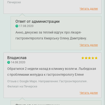
довольна.
Печерске
Читать далее
Ответ от администрации
17.08.2020
Анно, дякуємо за теплий відгук про лікаря-
гастроентеролога Хмарську Олену Дмитрівну.
Дякуємо за довіру і щиро бажаємо вам міцного
Читать далее
здоров'я!
Владислав
14.08.2020
Обратился 2 недели назад в клинику возле м. Лыбедская
с проблемами желудка к гастроэнтерологу Елене
Дмитриевне. Врач ну очень внимательная, направила на
Отзыв с Google Maps. Направление: Гастроэнтерология .
обследование, затем назначила лечение. Все отлично!
Филиал на Печерске
Желудок не беспокоит, могу ночью спать, я доволен!
Читать далее
Вообще клиника очень хорошая, все доброжелательны.