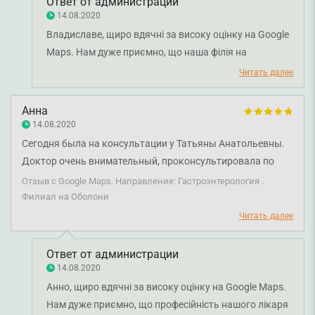
Ответ от администрации
14.08.2020
Владиславе, щиро вдячні за високу оцінку на Google
Maps. Нам дуже приємно, що наша філія на
Либідській і професійність лікаря залишили у вас
Читать далее
лише позитивні враження. Дякуємо за довіру і щиро
бажаємо вам міцного здоров'я!
Анна
14.08.2020
Сегодня была на консультации у Татьяны Анатольевны.
Доктор очень внимательный, проконсультировала по
всем вопросам. Спасибо большое!
Отзыв с Google Maps. Направление: Гастроэнтерология .
Филиал на Оболони
Читать далее
Ответ от администрации
14.08.2020
Анно, щиро вдячні за високу оцінку на Google Maps.
Нам дуже приємно, що професійність нашого лікаря