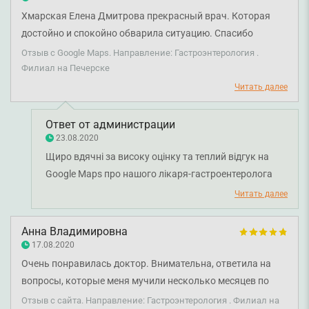
Хмарская Елена Дмитрова прекрасный врач. Которая
достойно и спокойно обварила ситуацию. Спасибо
большое
Отзыв с Google Maps. Направление: Гастроэнтерология .
Филиал на Печерске
Читать далее
Ответ от администрации
23.08.2020
Щиро вдячні за високу оцінку та теплий відгук на
Google Maps про нашого лікаря-гастроентеролога
Хмарську Олену Дмитрівну. Дякуємо за довіру і
Читать далее
бажаємо вам міцного здоров'я!
Анна Владимировна
17.08.2020
Очень понравилась доктор. Внимательна, ответила на
вопросы, которые меня мучили несколько месяцев по
поводу моего здоровья. Лечение прохожу. Я всем
Отзыв с сайта. Направление: Гастроэнтерология . Филиал на