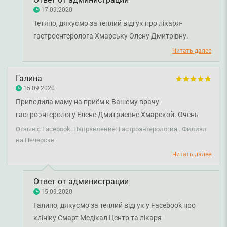
17.09.2020
Тетяно, дякуємо за теплий відгук про лікаря-
гастроентеролога Хмарську Олену Дмитрівну.
Дякуємо за довіру і щиро бажаємо вам міцного
Читать далее
здоров'я!
Галина
15.09.2020
Приводила маму на приём к Вашему врачу-
гастроэнтерологу Елене Дмитриевне Хмарской. Очень
остались довольны консультацией, мама очень поверила
Отзыв с Facebook. Направление: Гастроэнтерология . Филиал
доктору и теперь придерживается всех рекомендаций,
на Печерске
состояние здоровья улучшилось намного. Всем
Читать далее
рекомендую этого доктора и клинику.
Ответ от администрации
15.09.2020
Галино, дякуємо за теплий відгук у Facebook про
клініку Смарт Медікал Центр та лікаря-