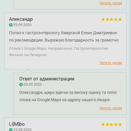
гастроентеролога Хмарську Олену Дмитрівну.
Читать далее
Дякуємо за довіру і щиро бажаємо вам та вашій
родині міцного здоров'я!
Александр
03.09.2020
Попал к гастроэнтерологу Хмарской Елене Дмитриевне
по рекомендации. Выражаю благодарность за грамотно
подобранное лечение и даже чуткое отношение к
Отзыв с Google Maps. Направление: Гастроэнтерология .
пациенту!
Филиал на Печерске
Читать далее
Ответ от администрации
03.09.2020
Олександре, щиро вдячні за високу оцінку та теплі
слова на Google Maps на адресу нашого лікаря-
гастроентеролога Хмарської Олени Дмитрівни.
Читать далее
Дякуємо за довіру і щиро бажаємо вам міцного
здоров'я!
Li[M]bo
23.08.2020