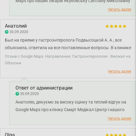
Maps про наших лікарів Якубовську Світлану Миколаївну
і Швирьову Анну Сергіївну. Раді чути, що ви залишилися
Читать далее
задоволені візитом до клініки. Дякуємо за довіру і щиро
бажаємо вам міцного здоров'я!
Анатолий
30.09.2020
Был на приеме у гастроэнтеролога Подвысоцкой А. А., все
объяснила, ответила на все поставленные вопросы. В клинике
чисто и приятно. Приветливые администраторы.
Отзыв с Google Maps. Направление: Гастроэнтерология . Филиал на
Оболони
Читать далее
Ответ от администрации
30.09.2020
Анатолію, дякуємо за високу оцінку та теплий відгук на
Google Maps про клініку Смарт Медікал Центр і нашого
лікаря-гастроентеролога Підвисоцьку Анну
Читать далее
Олександрівну. Нам дуже приємно, що сервіс медичного
центру та професійність нашого персоналу залишили у
Olga