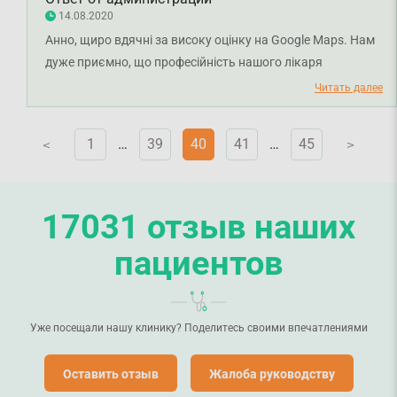
14.08.2020
Анно, щиро вдячні за високу оцінку на Google Maps. Нам
дуже приємно, що професійність нашого лікаря
залишила у вас лише позитивні емоції. Дякуємо за довіру
Читать далее
і щиро бажаємо вам міцного здоров'я!
1
…
39
40
41
…
45
V
V
17031 отзыв наших
пациентов
Уже посещали нашу клинику? Поделитесь своими впечатлениями
Оставить отзыв
Жалоба руководству