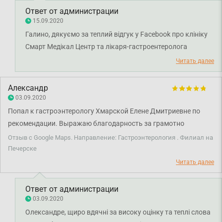
Ответ от администрации
15.09.2020
Галино, дякуємо за теплий відгук у Facebook про клініку
Смарт Медікал Центр та лікаря-гастроентеролога
Хмарську Олену Дмитрівну. Дякуємо за довіру і щиро
Читать далее
бажаємо вам та вашій родині міцного здоров'я!
Александр
03.09.2020
Попал к гастроэнтерологу Хмарской Елене Дмитриевне по
рекомендации. Выражаю благодарность за грамотно
подобранное лечение и даже чуткое отношение к пациенту!
Отзыв с Google Maps. Направление: Гастроэнтерология . Филиал на
Печерске
Читать далее
Ответ от администрации
03.09.2020
Олександре, щиро вдячні за високу оцінку та теплі слова