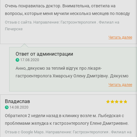
Очень понравилась доктор. Внимательна, ответила на
вопросы, которые меня мучили несколько месяцев по поводу
моего здоровья. Лечение прохожу. Я всем довольна.
Отзыв с сайта. Направление: Гастроэнтерология . Филиал на
Печерске
Читать далее
Ответ от администрации
17.08.2020
Анно, дякуємо за теплий відгук про лікаря-
гастроентеролога Хмарську Олену Дмитрівну. Дякуємо
за довіру і щиро бажаємо вам міцного здоров'я!
Читать далее
Владислав
14.08.2020
Обратился 2 недели назад в клинику возле м. Лыбедская с
проблемами желудка к гастроэнтерологу Елене Дмитриевне.
Врач ну очень внимательная, направила на обследование,
Отзыв с Google Maps. Направление: Гастроэнтерология . Филиал на