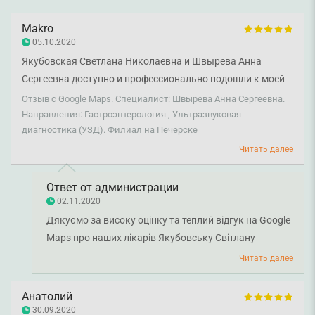
Makro
05.10.2020
Якубовская Светлана Николаевна и Швырева Анна
Сергеевна доступно и профессионально подошли к моей
проблеме. Всем рекомендую!
Отзыв с Google Maps. Специалист: Швырева Анна Сергеевна.
Направления: Гастроэнтерология , Ультразвуковая
диагностика (УЗД). Филиал на Печерске
Читать далее
Ответ от администрации
02.11.2020
Дякуємо за високу оцінку та теплий відгук на Google
Maps про наших лікарів Якубовську Світлану
Миколаївну і Швирьову Анну Сергіївну. Раді чути, що
Читать далее
ви залишилися задоволені візитом до клініки.
Дякуємо за довіру і щиро бажаємо вам міцного
Анатолий
здоров'я!
30.09.2020