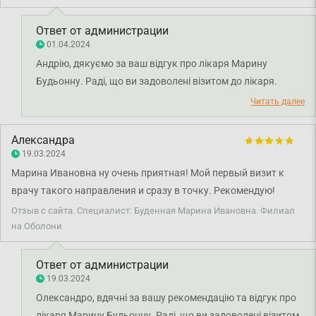
Ответ от администрации
01.04.2024
Андрію, дякуємо за ваш відгук про лікаря Марину
Будьонну. Раді, що ви задоволені візитом до лікаря.
Бажаємо міцного здоров'я!
Читать далее
Александра
19.03.2024
Марина Ивановна ну очень приятная! Мой первый визит к
врачу такого направления и сразу в точку. Рекомендую!
Отзыв с сайта. Специалист: Буденная Марина Ивановна. Филиал
на Оболони
Ответ от администрации
19.03.2024
Олександро, вдячні за вашу рекомендацію та відгук про
лікаря Марину Будьонну. Раді, що ви задоволені візитом