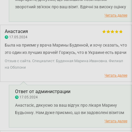
зворотний зв'язок про ваш візит. Вдячні за високу оцінку
роботи лікаря Будьонної Марини Іванівни. Бажаємо
Читать далее
міцного здоров'я!
Анастасия
17.05.2024
Была на приеме у врача Марины Буденной, и хочу сказать, что
это один из лучших врачей! Горжусь, что в Украине есть врачи
столь высокого уровня и квалификации! Прием прошел очень
Отзыв с сайта. Специалист: Буденная Марина Ивановна. Филиал
хорошо) Врач очень внимательна к пациентам🤗
на Оболони
Читать далее
Ответ от администрации
17.05.2024
Анастасіє, дякуємо за ваш відгук про лікаря Марину
Будьонну. Нам дуже приємно, що ви задоволені візитом
до лікаря. Бажаємо міцного здоров'я!
Читать далее