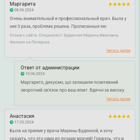
Маргарита
08.06.2024
Очень внимательный и профессиональный врач. Была у
нее 3 раза, проблема решена. Прописанные ею
медикаменты сработали. Клиника тоже ок, проблем не
Отзыв с сайта. Специалист: Буденная Марина Ивановна.
было.
Филиал на Печерске
Читать далее
Ответ от администрации
10.06.2024
Маргарито, дякуємо, що залишили позитивний
зворотний зв'язок про ваш візит. Вдячні за високу
оцінку роботи лікаря Будьонної Марини Іванівни.
Читать далее
Бажаємо міцного здоров'я!
Анастасия
17.05.2024
Была на приеме у врача Марины Буденной, и хочу
сказать, что это один из лучших врачей! Горжусь, что в