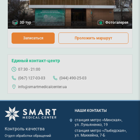
3D тур
Фотогалерея
Записаться
Проложить маршрут
Единый контакт-центр
07:30 - 21:00
(067) 127-03-03
(044) 490-25-03
info@smartmedicalcenter.ua
НАШИ КОНТАКТЫ
станция метро «Минская»,
ул. Лукьяненко, 19
Контроль качества
станция метро «Лыбедская»,
ул. Маккейна, 7-Б
Отдел обработки обращений