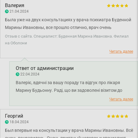
Валерия
21.04.2024
Была уже на двух консультациях у врача психиатра Буденной
Марины Ивановны, все прошло отлично, врач очень
классный, консультации проходят максимально комфортно,
Отзыв с сайта. Специалист: Буденная Марина Ивановна. Филиал
лечение эффективное. Всем советую❤️❤️❤️ Очень счастлива,
на Оболони
что попала именно к этому врачу)
Читать далее
Ответ от администрации
22.04.2024
Валеріє, вдячні за вашу пораду та відгук про лікаря
Марину Будьонну. Раді, що ви задоволені візитом до
лікаря. Бажаємо міцного здоров'я!
Читать далее
Георгий
18.04.2024
Был впервые на консультации у врача Марины Ивановны. Всё