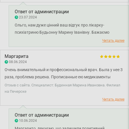
врач. Мы пообщались в спокойной дружеской обстановке,
мне был установлен диагноз, прописан лекарство. Я осталась
Ответ от администрации
довольна визитом) После этого у меня поднялось настроение.
23.07.2024
Ольго, нам дуже цінний ваш відгук про лікарку-
психіатриню Будьонну Марину Іванівну. Бажаємо
міцного здоров'я.
Читать далее
Маргарита
08.06.2024
Очень внимательный и профессиональный врач. Была у нее 3
раза, проблема решена. Прописанные ею медикаменты
сработали. Клиника тоже ок, проблем не было.
Отзыв с сайта. Специалист: Буденная Марина Ивановна. Филиал
на Печерске
Читать далее
Ответ от администрации
10.06.2024
Маргарито, дякуємо, що залишили позитивний