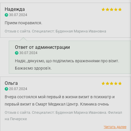
Надежда
30.07.2024
Прием понравился.
Отзыв с сайта. Специалист: Буденная Марина Ивановна
Ответ от администрации
30.07.2024
Надіє, дякуємо, що поділились враженнями про візит.
Бажаємо здоров'я.
Ольга
20.07.2024
Вчера состоялся мой первый в жизни визит в психиатр и
первый визит в Смарт Медикал Центр. Клиника очень
современная, аккуратная, с приветливым персоналом. Можно
Отзыв с сайта. Специалист: Буденная Марина Ивановна. Филиал
даже чай/кофе себе бесплатно сделать :) Относительно
на Печерске
Буденной Марины Ивановны очень приятный внимательный
Читать далее