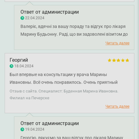
Ответ от администрации
22.04.2024
Валеріє, вдячні за вашу пораду та відгук про лікаря
Марину Будьонну. Раді, що ви задоволені візитом до
лікаря. Бажаємо міцного здоров'я!
Читать далее
Георгий
18.04.2024
Был впервые на консультации у врача Марины
Ивановны. Всё очень понравилось. Очень приятный
человек и специалист высокого уровня, видно, что любит
Отзыв с сайта. Специалист: Буденная Марина Ивановна.
свое дело, было очень комфортно на приеме. Врач
Филиал на Печерске
подробно провела консультацию, уточнила все детали по
Читать далее
истории болезни, внимательно пересмотрели все
предварительные заключения, лечения. После
Ответ от администрации
консультации получил всю информацию о болезни,
19.04.2024
обсудили план лечения, рекомендации и т.д. Спасибо
Георгію, дякуємо за ваш відгук про лікаря Марину