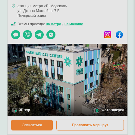
станция метро «Лыбедская»
ул. Джона Маккейна, 7-Б
Печерский район
Схемы проезда:
на метро
/
на машине
Чат
Viber
Telegram
Messenger
Instagram
Facebook
3D тур
Фотогалерея
Записаться
Проложить маршрут