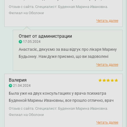
Украине есть врачи столь высокого уровня и
Отзыв с сайта. Специалист: Буденная Марина Ивановна.
квалификации! Прием прошел очень хорошо) Врач очень
Филиал на Оболони
внимательна к пациентам🤗
Читать далее
Ответ от администрации
17.05.2024
Анастасіє, дякуємо за ваш відгук про лікаря Марину
Будьонну. Нам дуже приємно, що ви задоволені
візитом до лікаря. Бажаємо міцного здоров'я!
Читать далее
Валерия
21.04.2024
Была уже на двух консультациях у врача психиатра
Буденной Марины Ивановны, все прошло отлично, врач
очень классный, консультации проходят максимально
Отзыв с сайта. Специалист: Буденная Марина Ивановна.
комфортно, лечение эффективное. Всем советую❤️❤️❤️
Филиал на Оболони
Очень счастлива, что попала именно к этому врачу)
Читать далее