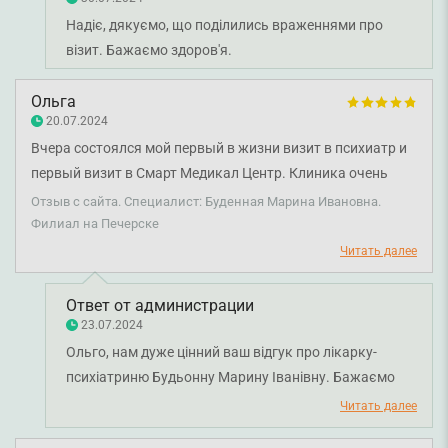
Надіє, дякуємо, що поділились враженнями про
візит. Бажаємо здоров'я.
Ольга
20.07.2024
Вчера состоялся мой первый в жизни визит в психиатр и
первый визит в Смарт Медикал Центр. Клиника очень
современная, аккуратная, с приветливым персоналом.
Отзыв с сайта. Специалист: Буденная Марина Ивановна.
Можно даже чай/кофе себе бесплатно сделать :)
Филиал на Печерске
Относительно Буденной Марины Ивановны очень
Читать далее
приятный внимательный врач. Мы пообщались в
спокойной дружеской обстановке, мне был установлен
Ответ от администрации
диагноз, прописан лекарство. Я осталась довольна
23.07.2024
визитом) После этого у меня поднялось настроение.
Ольго, нам дуже цінний ваш відгук про лікарку-
психіатриню Будьонну Марину Іванівну. Бажаємо
міцного здоров'я.
Читать далее