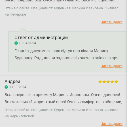
очень понравилось. Очень приятный человек и специалист
высокого уровня, видно, что любит свое дело, было очень
Отзыв с сайта. Специалист: Буденная Марина Ивановна. Филиал
комфортно на приеме. Врач подробно провела консультацию,
на Печерске
уточнила все детали по истории болезни, внимательно
Читать далее
пересмотрели все предварительные заключения, лечения.
После консультации получил всю информацию о болезни,
Ответ от администрации
обсудили план лечения, рекомендации и т.д. Спасибо врачу за
19.04.2024
профессионализм и человечность!
Георгію, дякуємо за ваш відгук про лікаря Марину
Будьонну. Раді, що ви задоволені консультацією лікаря.
Бажаємо міцного здоров'я!
Читать далее
Андрей
30.03.2024
Был впервые на приеме у Марины Ивановны. Очень доволен!
Внимательный и приятный врач! Очень комфортна в общении,
внимательно выслушала. Подробно и понятно все объяснила
Отзыв с сайта. Специалист: Буденная Марина Ивановна. Филиал
и назначила лечение. Благодарю Вас!
на Черниговской
Читать далее