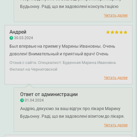
врачу за профессионализм и человечность!
Будьонну. Раді, що ви задоволені консультацією
лікаря. Бажаємо міцного здоров'я!
Читать далее
Андрей
30.03.2024
Был впервые на приеме у Марины Ивановны. Очень
доволен! Внимательный и приятный врач! Очень
комфортна в общении, внимательно выслушала.
Отзыв с сайта. Специалист: Буденная Марина Ивановна.
Подробно и понятно все объяснила и назначила лечение.
Филиал на Черниговской
Благодарю Вас!
Читать далее
Ответ от администрации
01.04.2024
Андрію, дякуємо за ваш відгук про лікаря Марину
Будьонну. Раді, що ви задоволені візитом до лікаря.
Бажаємо міцного здоров'я!
Читать далее