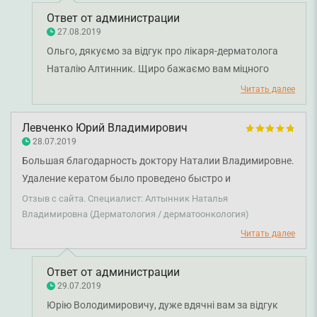
Ответ от администрации
27.08.2019
Ольго, дякуємо за відгук про лікаря-дерматолога
Наталію Алтинник. Щиро бажаємо вам міцного
здоров'я.
Читать далее
Левченко Юрий Владимирович
28.07.2019
Большая благодарность доктору Наталии Владимировне.
Удаление кератом было проведено быстро и
безболезненно. Особую благодарность хочу выразить
Отзыв с сайта. Специалист: Алтынник Наталья
директору клиники Елене Григорьевне, за подбор
Владимировна (Дерматология / дерматоонкология)
персонала высокого профессионального уровня.
Читать далее
Ответ от администрации
29.07.2019
Юрію Володимировичу, дуже вдячні вам за відгук