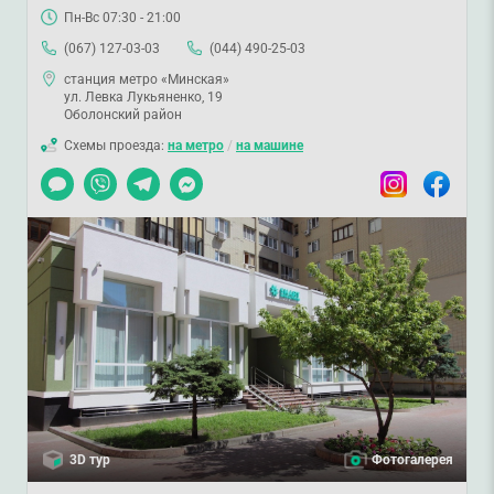
Пн-Вс 07:30 - 21:00
(067) 127-03-03
(044) 490-25-03
станция метро «Минская»
ул. Левка Лукьяненко, 19
Оболонский район
Схемы проезда:
на метро
/
на машине
Чат
Viber
Telegram
Messenger
Instagram
Facebook
3D тур
Фотогалерея