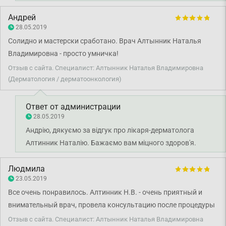
Андрей
28.05.2019
Солидно и мастерски сработано. Врач Алтынник Наталья
Владимировна - просто умничка!
Отзыв с сайта. Специалист: Алтынник Наталья Владимировна
(Дерматология / дерматоонкология)
Ответ от администрации
28.05.2019
Андрію, дякуємо за відгук про лікаря-дерматолога
Алтинник Наталію. Бажаємо вам міцного здоров'я.
Людмила
23.05.2019
Все очень понравилось. Алтинник Н.В. - очень приятный и
внимательный врач, провела консультацию после процедуры
удаления родинки об уходе, все понятно было.
Отзыв с сайта. Специалист: Алтынник Наталья Владимировна