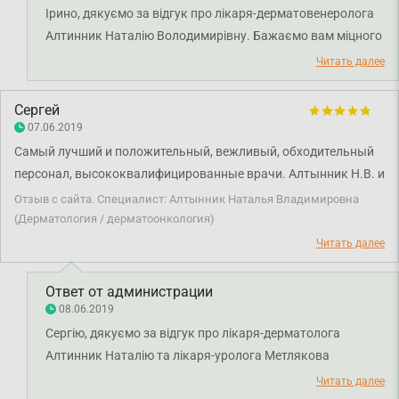
Ірино, дякуємо за відгук про лікаря-дерматовенеролога
Алтинник Наталію Володимирівну. Бажаємо вам міцного
здоров'я!
Читать далее
Сергей
07.06.2019
Самый лучший и положительный, вежливый, обходительный
персонал, высококвалифицированные врачи. Алтынник Н.В. и
Метляков А.А. - замечательные специалисты!
Отзыв с сайта. Специалист: Алтынник Наталья Владимировна
(Дерматология / дерматоонкология)
Читать далее
Ответ от администрации
08.06.2019
Сергію, дякуємо за відгук про лікаря-дерматолога
Алтинник Наталію та лікаря-уролога Метлякова
Анатолія. Бажаємо вам міцного здоров'я!
Читать далее