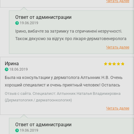
Читать далее
Ответ от администрации
19.06.2019
Ірино, вибачте за затримку та спричинені незручності.
Також дякуємо за відгук про лікаря-дерматовенеролога
Алтинник Наталію Володимирівну. Бажаємо вам міцного
Читать далее
здоров'я.
Ирина
18.06.2019
Была на консультации у дерматолога Алтынник Н.В. Очень
хороший специалист и очень приятный человек! Осталась
довольна.
Отзыв с сайта. Специалист: Алтынник Наталья Владимировна
(Дерматология / дерматоонкология)
Читать далее
Ответ от администрации
19.06.2019