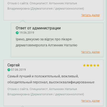
Осталась довольна.
Отзыв с сайта. Специалист: Алтынник Наталья
Владимировна (Дерматология / дерматоонкология)
Читать далее
Ответ от администрации
19.06.2019
Ірино, дякуємо за відгук про лікаря-
дерматовенеролога Алтинник Наталію
Володимирівну. Бажаємо вам міцного здоров'я!
Читать далее
Сергей
07.06.2019
Самый лучший и положительный, вежливый,
обходительный персонал, высококвалифицированные
врачи. Алтынник Н.В. и Метляков А.А. - замечательные
Отзыв с сайта. Специалист: Алтынник Наталья
специалисты!
Владимировна (Дерматология / дерматоонкология)
Читать далее