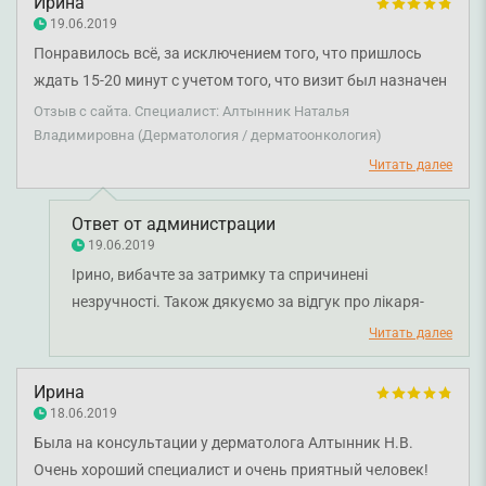
Ирина
19.06.2019
Понравилось всё, за исключением того, что пришлось
ждать 15-20 минут с учетом того, что визит был назначен
на конкретное время. Непосредственно от врача
Отзыв с сайта. Специалист: Алтынник Наталья
остались только положительные впечатления
Владимировна (Дерматология / дерматоонкология)
Читать далее
Ответ от администрации
19.06.2019
Ірино, вибачте за затримку та спричинені
незручності. Також дякуємо за відгук про лікаря-
дерматовенеролога Алтинник Наталію
Читать далее
Володимирівну. Бажаємо вам міцного здоров'я.
Ирина
18.06.2019
Была на консультации у дерматолога Алтынник Н.В.
Очень хороший специалист и очень приятный человек!