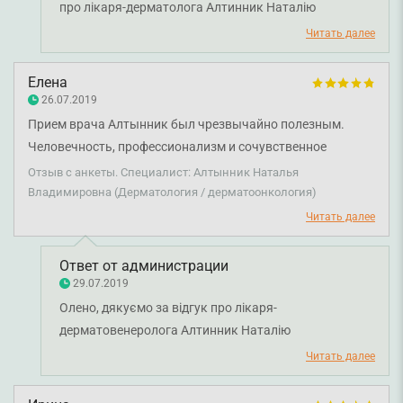
про лікаря-дерматолога Алтинник Наталію
Володимирівну та директора клініки Єщенко Олену
Читать далее
Григорівну. Щиро бажаємо вам міцного здоров'я.
Елена
26.07.2019
Прием врача Алтынник был чрезвычайно полезным.
Человечность, профессионализм и сочувственное
отношение к пациенту побуждает к доверию.
Отзыв с анкеты. Специалист: Алтынник Наталья
Владимировна (Дерматология / дерматоонкология)
Читать далее
Ответ от администрации
29.07.2019
Олено, дякуємо за відгук про лікаря-
дерматовенеролога Алтинник Наталію
Володимирівну. Щиро бажаємо вам міцного
Читать далее
здоров'я!