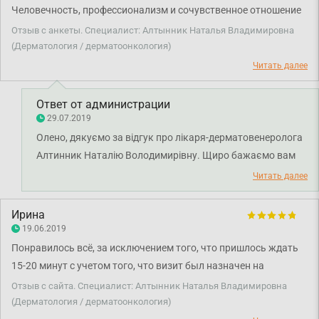
Человечность, профессионализм и сочувственное отношение
к пациенту побуждает к доверию.
Отзыв с анкеты. Специалист: Алтынник Наталья Владимировна
(Дерматология / дерматоонкология)
Читать далее
Ответ от администрации
29.07.2019
Олено, дякуємо за відгук про лікаря-дерматовенеролога
Алтинник Наталію Володимирівну. Щиро бажаємо вам
міцного здоров'я!
Читать далее
Ирина
19.06.2019
Понравилось всё, за исключением того, что пришлось ждать
15-20 минут с учетом того, что визит был назначен на
конкретное время. Непосредственно от врача остались
Отзыв с сайта. Специалист: Алтынник Наталья Владимировна
только положительные впечатления
(Дерматология / дерматоонкология)