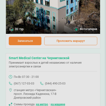
3D тур
Фотогалерея
Записаться
Проложить маршрут
Smart Medical Center на Черниговской
Принимает взрослых и детей независимо от наличия
электроэнергии и связи
Пн-Вс 07:30 - 21:00
(067) 127-03-03
(044) 490-25-03
станция метро «Черниговская»
просп. Леонида Каденюка, 17-В
Днепровский район
Схемы проезда:
на метро
/
на машине