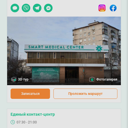
Чат
Viber
Telegram
Messenger
Instagram
Facebook
3D тур
Фотогалерея
Записаться
Проложить маршрут
Единый контакт-центр
07:30 - 21:00