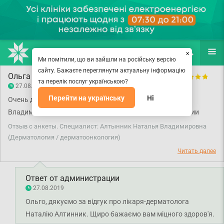
НАПРАВЛЕНИЯ
ВРАЧИ
(067) 127-03-03
ПОИСК
ЕЩЁ
×
Ми помітили, що ви зайшли на російську версію
сайту. Бажаєте переглянути актуальну інформацію
Ольга
та перелік послуг українською?
27.08.2019
Перейти на українську
Ні
Очень довольна отношением Алтынник Натальи
Владимировны и профессиональной помощью в решении
вопроса здоровья.
Отзыв с анкеты. Специалист: Алтынник Наталья Владимировна
(Дерматология / дерматоонкология)
Читать далее
Ответ от администрации
27.08.2019
Ольго, дякуємо за відгук про лікаря-дерматолога
Наталію Алтинник. Щиро бажаємо вам міцного здоров'я.