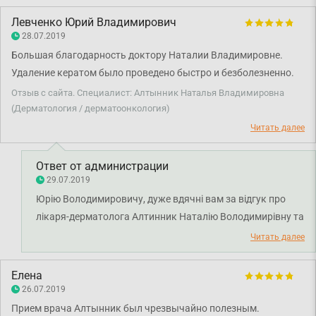
Левченко Юрий Владимирович
28.07.2019
Большая благодарность доктору Наталии Владимировне.
Удаление кератом было проведено быстро и безболезненно.
Особую благодарность хочу выразить директору клиники
Отзыв с сайта. Специалист: Алтынник Наталья Владимировна
Елене Григорьевне, за подбор персонала высокого
(Дерматология / дерматоонкология)
профессионального уровня.
Читать далее
Ответ от администрации
29.07.2019
Юрію Володимировичу, дуже вдячні вам за відгук про
лікаря-дерматолога Алтинник Наталію Володимирівну та
директора клініки Єщенко Олену Григорівну. Щиро
Читать далее
бажаємо вам міцного здоров'я.
Елена
26.07.2019
Прием врача Алтынник был чрезвычайно полезным.