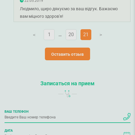
22.05.2019
Людмило, щиро дякуємо за ваш відгук. Бажаємо
вам міцного здоров'я!
1
…
20
21
V
V
Оставить отзыв
Записаться на прием
ВАШ ТЕЛЕФОН
ДАТА