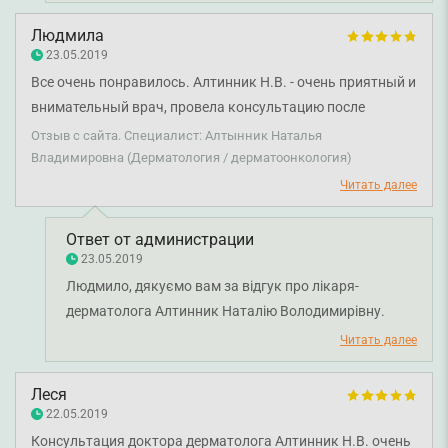
Людмила
23.05.2019
Все очень понравилось. Алтинник Н.В. - очень приятный и
внимательный врач, провела консультацию после
процедуры удаления родинки об уходе, все понятно было.
Отзыв с сайта. Специалист: Алтынник Наталья
Владимировна (Дерматология / дерматоонкология)
Читать далее
Ответ от администрации
23.05.2019
Людмило, дякуємо вам за відгук про лікаря-
дерматолога Алтинник Наталію Володимирівну.
Бажаємо вам міцного здоров'я!
Читать далее
Леся
22.05.2019
Консультация доктора дерматолога Алтинник Н.В. очень