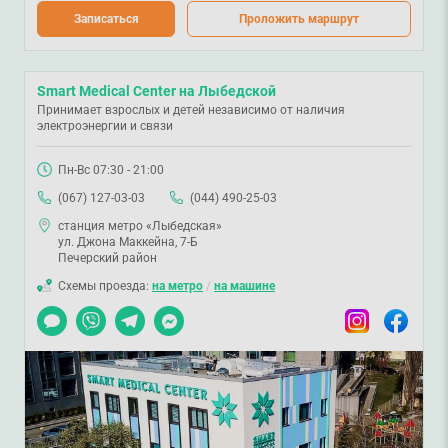
Записаться
Проложить маршрут
Smart Medical Center на Лыбедской
Принимает взрослых и детей независимо от наличия
электроэнергии и связи
Пн-Вс 07:30 - 21:00
(067) 127-03-03
(044) 490-25-03
станция метро «Лыбедская»
ул. Джона Маккейна, 7-Б
Печерский район
Схемы проезда:
на метро
/
на машине
Чат
Viber
Telegram
Messenger
Instagram
Facebook