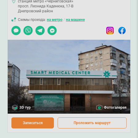
станция метро «Черниговская»
просп. Леонида Каденюка, 17-В
Днепровский район
Схемы проезда:
на метро
/
на машине
Чат
Viber
Telegram
Messenger
Instagram
Facebook
3D тур
Фотогалерея
Записаться
Проложить маршрут