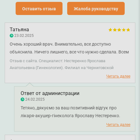
Оставить отзыв
Жалоба руководству
Татьяна
23.02.2025
Очень хороший врач. Внимательно, все доступно
объяснила. Ничего лишнего, все что нужно сделала. Всем
рекомендую.❤️
Отзыв с сайта. Специалист: Нестеренко Ярослава
Анатольевна (Гинекология). Филиал на Черниговской
Читать далее
Ответ от администрации
24.02.2025
Тетяно, дякуємо за ваш позитивний відгук про
лікаря-акушер-гінеколога Ярославу Нестеренко.
Бажаємо вам міцного здоров'я!
Читать далее