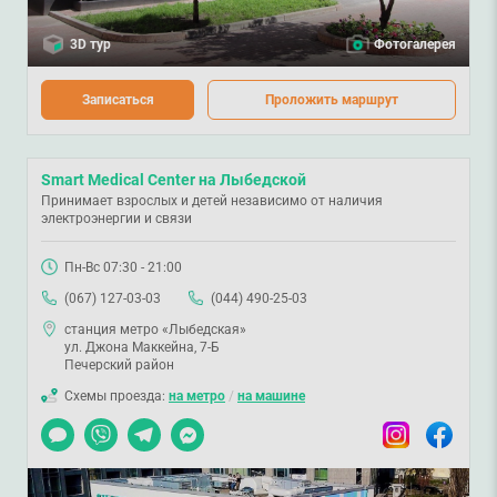
3D тур
Фотогалерея
Записаться
Проложить маршрут
Smart Medical Center на Лыбедской
Принимает взрослых и детей независимо от наличия
электроэнергии и связи
Пн-Вс 07:30 - 21:00
(067) 127-03-03
(044) 490-25-03
станция метро «Лыбедская»
ул. Джона Маккейна, 7-Б
Печерский район
Схемы проезда:
на метро
/
на машине
Чат
Viber
Telegram
Messenger
Instagram
Facebook