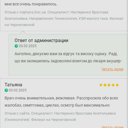
мне все очень понравилось.
Отзыв с портала Doc.ua. Специалист: Нестеренко Ярослава
Анатольевна. Направления: Гинекология, УЗИ малого таза. Филиал
на Черниговской
Ответ от администрации
20.02.2025
Ангеліно, дякуємо вам за відгук та високу оцінку. Раді,
що ви залишились задоволені візитом до лікаря-акушер-
гінеколога Ярослави Нестеренко. Бажаємо вам міцного
Читать далее
здоров'я!
Татьяна
03.02.2025
Врач очень внимательная, вежливая. Расспросила обо всех
жалобах, симптомах, циклах, осмотр был максимально
комфортен, во время осмотра и сбора анализов врач все
Отзыв с сайта. Специалист: Нестеренко Ярослава Анатольевна
подробно объясняла. Обратись еще, и вам рекомендую.
(Гинекология). Филиал на Черниговской
Читать далее