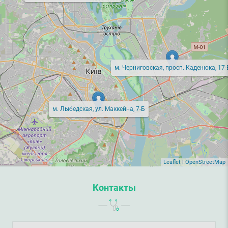
м. Черниговская, просп. Каденюка, 17-
м. Лыбедская, ул. Маккейна, 7-Б
Leaflet
|
OpenStreetMap
Контакты