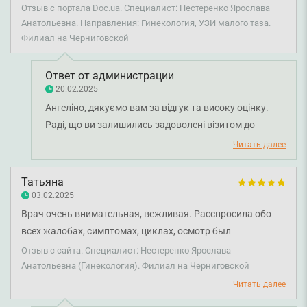
Отзыв с портала Doc.ua. Специалист: Нестеренко Ярослава
Анатольевна. Направления: Гинекология, УЗИ малого таза.
Филиал на Черниговской
Ответ от администрации
20.02.2025
Ангеліно, дякуємо вам за відгук та високу оцінку.
Раді, що ви залишились задоволені візитом до
лікаря-акушер-гінеколога Ярослави Нестеренко.
Читать далее
Бажаємо вам міцного здоров'я!
Татьяна
03.02.2025
Врач очень внимательная, вежливая. Расспросила обо
всех жалобах, симптомах, циклах, осмотр был
максимально комфортен, во время осмотра и сбора
Отзыв с сайта. Специалист: Нестеренко Ярослава
анализов врач все подробно объясняла. Обратись еще, и
Анатольевна (Гинекология). Филиал на Черниговской
вам рекомендую.
Читать далее