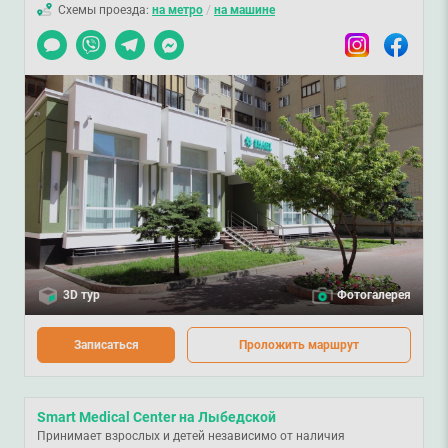
Схемы проезда:
на метро
/
на машине
Чат
Viber
Telegram
Messenger
Instagram
Facebook
3D тур
Фотогалерея
Записаться
Проложить маршрут
Smart Medical Center на Лыбедской
Принимает взрослых и детей независимо от наличия