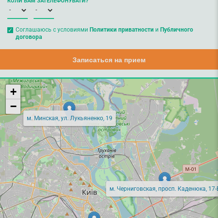
КОЛИ ВАМ ЗАТЕЛЕФОНУВАТИ?
Соглашаюсь с условиями
Политики приватности
и
Публичного
договора
Записаться на прием
+
−
м. Минская, ул. Лукьяненко, 19
м. Черниговская, просп. Каденюка, 17-