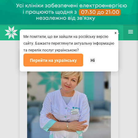
НАПРАВЛЕНИЯ
ВРАЧИ
(067) 127-03-03
ПОИСК
ЕЩЁ
×
Ми помітили, що ви зайшли на російську версію
сайту. Бажаєте переглянути актуальну інформацію
та перелік послуг українською?
Перейти на українську
Ні