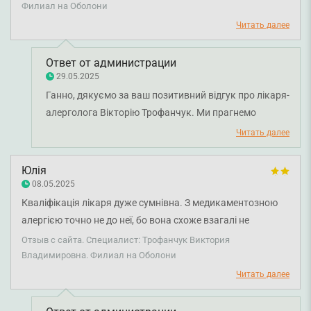
Филиал на Оболони
квалифицированный специалист. Я думаю, что мы будем
с ней не раз встречаться. Здоровье ей. Мира нам всем и
Читать далее
лучших новостей.
Ответ от администрации
29.05.2025
Ганно, дякуємо за ваш позитивний відгук про лікаря-
алерголога Вікторію Трофанчук. Ми прагнемо
зробити обслуговування зручним і якісним для
Читать далее
кожного пацієнта. Бажаємо вам міцного здоров'я!
Юлія
08.05.2025
Кваліфікація лікаря дуже сумнівна. З медикаментозною
алергією точно не до неї, бо вона схоже взагалі не
орієнтується у цьому питанні і навіть не спробувала
Отзыв с сайта. Специалист: Трофанчук Виктория
розібратись хоч трохи, якщо і не мала справу з таким
Владимировна. Филиал на Оболони
раніше. При тому, що спеціально принесла витримку із
Читать далее
побічних дій препарату, де все було розписано. А казати
що це не алергія при тому, що антигістамінні полегшують