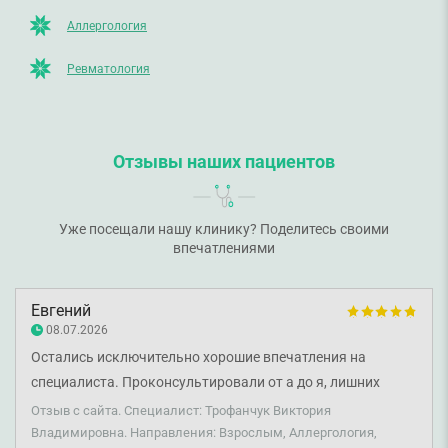
Аллергология
Ревматология
Отзывы наших пациентов
Уже посещали нашу клинику? Поделитесь своими
впечатлениями
Евгений
08.07.2026
Остались исключительно хорошие впечатления на
специалиста. Проконсультировали от а до я, лишних
анализов не назначили. Клиника также выглядела
Отзыв с сайта. Специалист: Трофанчук Виктория
великолепно, очень красиво. Остались исключительно
Владимировна. Направления: Взрослым, Аллергология,