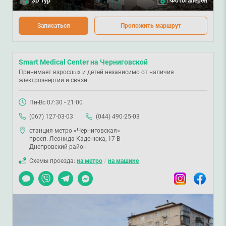
3D тур
Фотогалерея
Записаться
Проложить маршрут
Smart Medical Center на Черниговской
Принимает взрослых и детей независимо от наличия
электроэнергии и связи
Пн-Вс 07:30 - 21:00
(067) 127-03-03
(044) 490-25-03
станция метро «Черниговская»
просп. Леонида Каденюка, 17-В
Днепровский район
Схемы проезда:
на метро
/
на машине
Чат
Viber
Telegram
Messenger
Instagram
Facebook