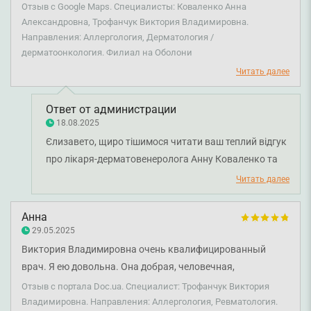
специалисты, все очень понравилось, все объяснили и
Отзыв с Google Maps. Специалисты: Коваленко Анна
провели обследование на высоком уровне! А девушки на
Александровна, Трофанчук Виктория Владимировна.
Направления: Аллергология, Дерматология /
рецепции оставили невероятные впечатления, что
дерматоонкология. Филиал на Оболони
хочется возвращаться не раз!
Читать далее
Ответ от администрации
18.08.2025
Єлизавето, щиро тішимося читати ваш теплий відгук
про лікаря-дерматовенеролога Анну Коваленко та
лікаря-алерголога Вікторі. Трофанчук. Приємно
Читать далее
знати, що ви залишилися задоволені візитом до
лікарів, а також відзначили роботу наших
Анна
адміністраторів. Ваші слова — найкраща мотивація
29.05.2025
для всієї команди. Бажаємо вам міцного здоров'я!
Виктория Владимировна очень квалифицированный
врач. Я ею довольна. Она добрая, человечная,
отзывчивая. Я очень рада, что есть такие врачи.
Отзыв с портала Doc.ua. Специалист: Трофанчук Виктория
Виктория Владимировна – классный и
Владимировна. Направления: Аллергология, Ревматология.