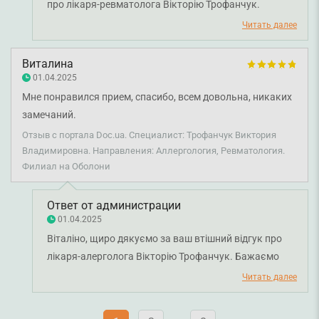
про лікаря-ревматолога Вікторію Трофанчук.
Бажаємо вам міцного здоров'я!
Читать далее
Виталина
01.04.2025
Мне понравился прием, спасибо, всем довольна, никаких
замечаний.
Отзыв с портала Doc.ua. Специалист: Трофанчук Виктория
Владимировна. Направления: Аллергология, Ревматология.
Филиал на Оболони
Ответ от администрации
01.04.2025
Віталіно, щиро дякуємо за ваш втішний відгук про
лікаря-алерголога Вікторію Трофанчук. Бажаємо
вам міцного здоров'я!
Читать далее