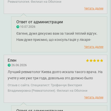
Ревматология. Филиал на Оболони
положительные впечатления после визита.
Читать далее
Ответ от администрации
10.07.2026
Євгене, дуже дякуємо вам за такий теплий відгук.
Нам дуже приємно, що консультація у лікаря-
алерголога Вікторії Трофанчук була для вас
Читать далее
зрозумілою та інформативною, а професійний підхід
фахівця повністю виправдав ваші очікування.
Елен
Бажаємо вам міцного здоров'я!
26.06.2026
Лучший ревматолог Киева долго искала такого врача. На
учете у нее уже три года, довольна это должно было
сказать. Очень внимательна ко всему, всегда диагноз и
Отзыв с сайта. Специалист: Трофанчук Виктория
лечение только положительные. Спасибо вам, что вы
Владимировна (Ревматология). Филиал на Оболони
есть.
Читать далее
Ответ от администрации