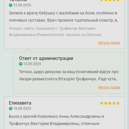
Бажаємо вам міцного здоров'я!
12.09.2025
Запила к врачу бабушку с жалобами на боли, особенно в
плечевых суставах. Врач провела тщательный осмотр, и,
основываясь на анализах крови, назначила лечение,
Отзыв с сайта. Специалист: Трофанчук Виктория
которое уже дает результаты. Благодарна врачу за
Владимировна (Ревматология). Филиал на Оболони
профессионализм и внимательность.
Читать далее
Ответ от администрации
12.09.2025
Тетяно, щиро дякуємо за ваш позитивний відгук про
лікаря-ревматолога Віткорію Трофанчук. Раді чути,
що уважний огляд і правильно підібране лікування
Читать далее
вже приносять позитивний результат для вашої
бабусі. Бажаємо вам міцного здоров'я!
Елизавета
18.08.2025
Была у врачей Коваленко Анны Александровны и
Трофанчук Виктории Владимировны, отличные