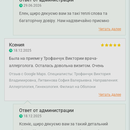
29.06.2026
Елен, щиро дякуємо вам за такі теплі слова та
багаторічну довіру. Нам надзвичайно приємно
знати, що протягом трьох років ви отримуєте якісну
Читать далее
медичну допомогу та високо оцінюєте
професіоналізм, уважність і турботу лікаря-
Ксения
ревматолога Вікторії Трофанчук. Бажаємо вам
18.12.2025
міцного здоров'я!
Была на приеме у Трофанчук Виктории врача-
аллерголога. Осталась довольна визитом. Очень
подробно и доступно все объяснила, а также подробно
Отзыв с Google Maps. Специалисты: Трофанчук Виктория
собрала информацию. Также посетила врача-гинеколога
Владимировна, Литвинова София Валерьевна. Направления:
Аллергология, Гинекология. Филиал на Оболони
Литвинову Софию, очень хороший обзор ко всем деталям,
не назначает того, чего не нужно, все по делу и без
Читать далее
паники. Очень довольна врачами и осмотром!
Ответ от администрации
18.12.2025
Ксеніє, щиро дякуємо вам за такий детальний