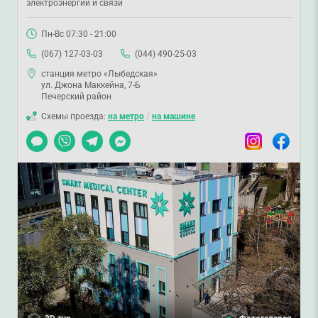
электроэнергии и связи
Пн-Вс 07:30 - 21:00
(067) 127-03-03
(044) 490-25-03
станция метро «Лыбедская»
ул. Джона Маккейна, 7-Б
Печерский район
Схемы проезда:
на метро
/
на машине
Чат
Viber
Telegram
Messenger
Instagram
Facebook