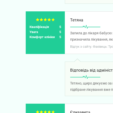
Тетяна
Кваліфікація
5
Увага
5
Запила до лікаря бабусю 
Комфорт клініки
5
призначила лікування, як
Відгук з сайту. Фахівець: Т
Відповідь від адмініст
Тетяно, щиро дякуємо за 
підібране лікування вже 
Єлизавета