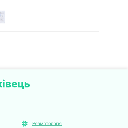
хівець
Ревматологія