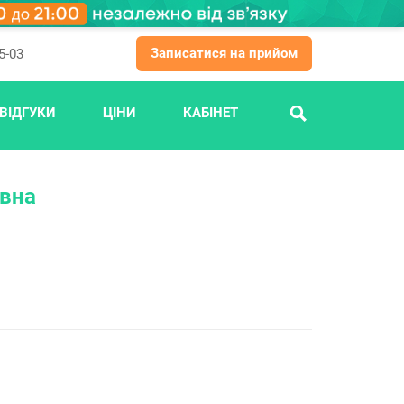
Записатися на прийом
5-03
ВІДГУКИ
ЦІНИ
КАБІНЕТ
ПОШУК
івна