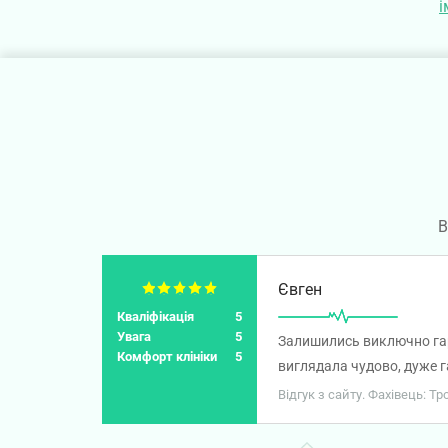
і
В
Євген
Кваліфікація
5
Увага
5
Залишились виключно гарн
Комфорт клініки
5
виглядала чудово, дуже 
Відгук з сайту. Фахівець: 