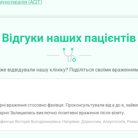
мунотерапія (АСІТ)
Відгуки наших пацієнтів
же відвідували нашу клініку? Поділіться своїми враження
і враження стосовно фахівця. Проконсультували від а до я, зайвих
гарно Залишились виключно позитивні враження після візиту.
Трофанчук Вікторія Володимирівна. Напрями: Дорослим, Алергологія, Ревма