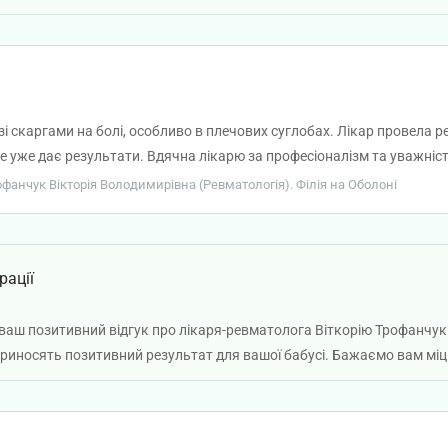
зі скаргами на болі, особливо в плечових суглобах. Лікар провела р
е уже дає результати. Вдячна лікарю за професіоналізм та уважніст
рофанчук Вікторія Володимирівна (Ревматологія). Філія на Оболоні
рації
ваш позитивний відгук про лікаря-ревматолога Віткорію Трофанчук.
приносять позитивний результат для вашої бабусі. Бажаємо вам міц