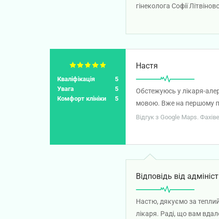
гінеколога Софії Літвіно
вам міцного здоров'я!
Настя
Кваліфікація
5
Увага
5
Обстежуюсь у лікаря-але
Комфорт клініки
5
мовою. Вже на першому п
лікування, за що я дуже 
Відгук з Google Maps. Фахів
кваліфікованого спеціаліс
Відповідь від адмініст
Настю, дякуємо за теплий
лікаря. Раді, що вам вда