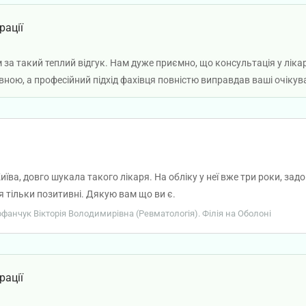
рації
 за такий теплий відгук. Нам дуже приємно, що консультація у ліка
ною, а професійний підхід фахівця повністю виправдав ваші очікув
ва, довго шукала такого лікаря. На обліку у неї вже три роки, зад
я тільки позитивні. Дякую вам що ви є.
рофанчук Вікторія Володимирівна (Ревматологія). Філія на Оболоні
рації