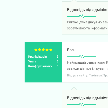
Відповідь від адмініст
Євгене, дуже дякуємо вам
зрозумілою та інформатив
Елен
Кваліфікація
5
Увага
5
Найкращий ревматолог Киї
Комфорт клініки
5
завжди діагноз і лікуванн
Відгук з сайту. Фахівець: Т
Відповідь від адмініст