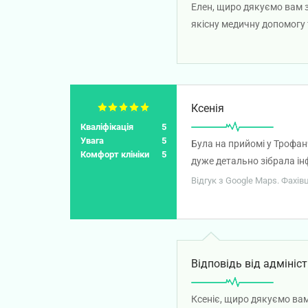
Елен, щиро дякуємо вам з
якісну медичну допомогу 
міцного здоров'я!
Ксенія
Кваліфікація
5
Увага
5
Була на прийомі у Трофан
Комфорт клініки
5
дуже детально зібрала інф
чого не потрібно, все по 
Відгук з Google Maps. Фахів
Відповідь від адмініст
Ксеніє, щиро дякуємо вам