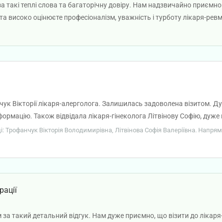
а такі теплі слова та багаторічну довіру. Нам надзвичайно приємно
та високо оцінюєте професіоналізм, уважність і турботу лікаря-ре
чук Вікторії лікаря-алерголога. Залишилась задоволена візитом. Д
ормацію. Також відвідала лікаря-гінеколога Літвінову Софію, дуже г
ділу і без паніки. Дуже задоволена лікарями і оглядом!
ці: Трофанчук Вікторія Володимирівна, Літвінова Софія Валеріївна. Напрями
рації
 за такий детальний відгук. Нам дуже приємно, що візити до лікаря