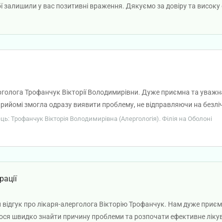
вої залишили у вас позитивні враження. Дякуємо за довіру та висок
рголога Трофанчук Вікторії Володимирівни. Дуже приємна та уважн
рийомі змогла одразу виявити проблему, не відправляючи на безліч
вдячна. Професіонал своєї справи, щиро дякую за допомогу та турбо
ець: Трофанчук Вікторія Володимирівна (Алергологія). Філія на Оболоні
та. 🌸
рації
 відгук про лікаря-алерголога Вікторію Трофанчук. Нам дуже приє
лося швидко знайти причину проблеми та розпочати ефективне ліку