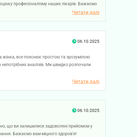
у оцінку професіоналізму наших лікарів. Бажаємо
Читати далі
06.10.2025
а жінка, все пояснює простою та зрозумілою
 непотрібних аналізів. Ми швидко розпочали
ту! Рекомендую цього лікаря всім, хто шукає
Читати далі
06.10.2025
мно, що ви залишилися задоволені прийомом у
вання. Бажаємо вам міцного здоров'я!