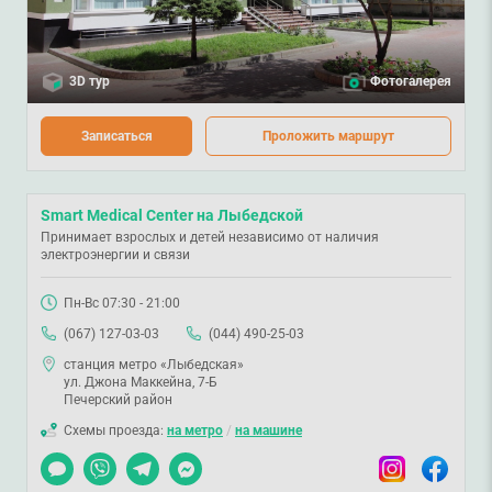
3D тур
Фотогалерея
Записаться
Проложить маршрут
Smart Medical Center на Лыбедской
Принимает взрослых и детей независимо от наличия
электроэнергии и связи
Пн-Вс 07:30 - 21:00
(067) 127-03-03
(044) 490-25-03
станция метро «Лыбедская»
ул. Джона Маккейна, 7-Б
Печерский район
Схемы проезда:
на метро
/
на машине
Чат
Viber
Telegram
Messenger
Instagram
Facebook