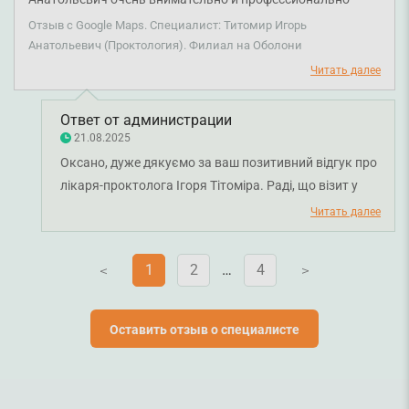
подготовил меня к обзору. Всё прошло комфортно, без
Отзыв с Google Maps. Специалист: Титомир Игорь
стресса. Спасибо.
Анатольевич (Проктология). Филиал на Оболони
Читать далее
Ответ от администрации
21.08.2025
Оксано, дуже дякуємо за ваш позитивний відгук про
лікаря-проктолога Ігоря Тітоміра. Раді, що візит у
лікаря пройшов комфортно та без зайвого
Читать далее
хвилювання. Бажаємо вам міцного здоров'я!
1
2
…
4
V
V
Оставить отзыв о специалисте