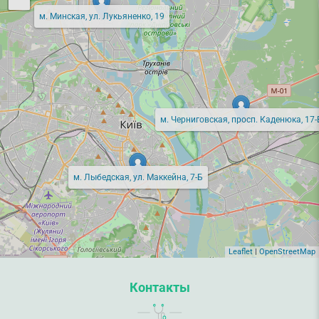
м. Минская, ул. Лукьяненко, 19
м. Черниговская, просп. Каденюка, 17-
м. Лыбедская, ул. Маккейна, 7-Б
Leaflet
|
OpenStreetMap
Контакты