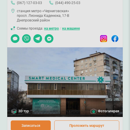
(067) 127-03-03
(044) 490-25-03
станция метро «Черниговская»
просп. Леонида Каденюка, 17-В
Днепровский район
Схемы проезда:
на метро
/
на машине
Чат
Viber
Telegram
Messenger
Instagram
Facebook
3D тур
Фотогалерея
Записаться
Проложить маршрут