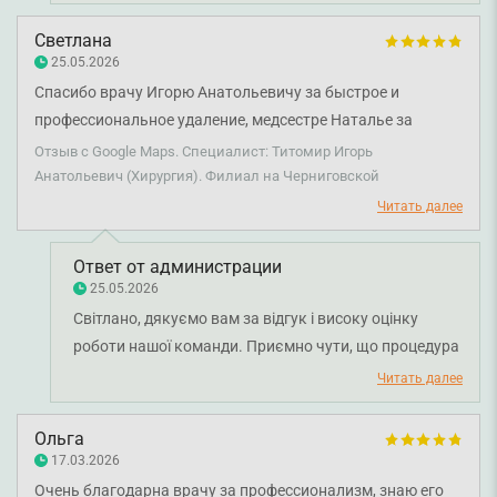
продуктивною та залишила позитивне враження.
Пацієнти особливо цінують ситуації, коли лікар
Светлана
говорить зрозумілою мовою, концентрується на
25.05.2026
головному та допомагає побачити повну картину
Спасибо врачу Игорю Анатольевичу за быстрое и
без зайвої інформації. Бажаємо вам міцного
профессиональное удаление, медсестре Наталье за
здоров'я!
спокойную атмосферу и слаживание действий с врачом,
Отзыв с Google Maps. Специалист: Титомир Игорь
все прошло без болезненно и профессионально. Спасибо
Анатольевич (Хирургия). Филиал на Черниговской
рецепции за быстрое обслуживание и позитив. Команда
Читать далее
Смарт супер.
Ответ от администрации
25.05.2026
Світлано, дякуємо вам за відгук і високу оцінку
роботи нашої команди. Приємно чути, що процедура
у лікаря-хірурга Ігоря Тітоміра пройшла безболісно
Читать далее
та професійно, а підтримка медичної сестри
допомогла вам почуватися спокійно. Бажаємо вам
Ольга
міцного здоров'я!
17.03.2026
Очень благодарна врачу за профессионализм, знаю его