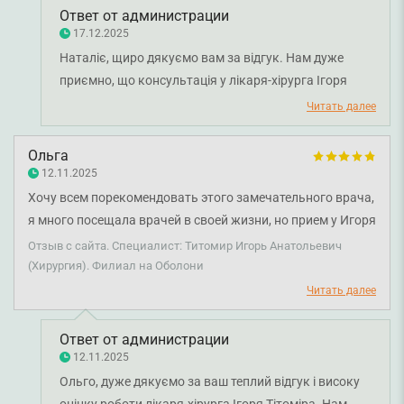
Ответ от администрации
17.12.2025
Наталіє, щиро дякуємо вам за відгук. Нам дуже
приємно, що консультація у лікаря-хірурга Ігоря
Тітоміра була для вас корисною та комфортною.
Читать далее
Бажаємо вам міцного здоров'я!
Ольга
12.11.2025
Хочу всем порекомендовать этого замечательного врача,
я много посещала врачей в своей жизни, но прием у Игоря
Анатольевича превзошел все мои ожидания в хорошем
Отзыв с сайта. Специалист: Титомир Игорь Анатольевич
плане. Консультация (лекция) прошла на высоком
(Хирургия). Филиал на Оболони
уровне! Врач внимательный, грамотный, тактичный. Всем
Читать далее
рекомендую! Смарт медикал респект.
Ответ от администрации
12.11.2025
Ольго, дуже дякуємо за ваш теплий відгук і високу
оцінку роботи лікаря-хірурга Ігоря Тітоміра. Нам