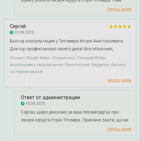
дуже приємно, що консультація перевершила ваші
Читать далее
очікування, а спілкування з лікарем залишило лише
позитивні враження. Бажаємо вам міцного здоров'я!
Сергей
10.09.2025
Был на консультации у Титомера Игоря Анатольевича.
Доктор профессионал своего дела! Все объяснил,
рассказал обо всех вариантах, предоставил личный
Отзыв с Google Maps. Специалист: Титомир Игорь
контакт для промежуточной консультации в
Анатольевич. Направления: Проктология, Хирургия. Филиал
на Черниговской
мессенджере. Искренне рекомендую!
Читать далее
Ответ от администрации
10.09.2025
Сергію, щиро дякуємо за ваш теплий відгук про
лікаря-хірурга Ігоря Тітоміра. Приємно знати, що ви
отримали вичерпні пояснення та підтримку від
Читать далее
лікаря. Бажаємо вам міцного здоров'я!