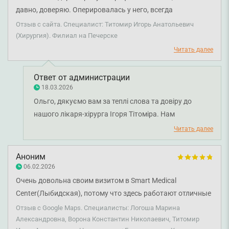
давно, доверяю. Оперировалась у него, всегда
внимательная и доброжелательная.
Отзыв с сайта. Специалист: Титомир Игорь Анатольевич
(Хирургия). Филиал на Печерске
Читать далее
Ответ от администрации
18.03.2026
Ольго, дякуємо вам за теплі слова та довіру до
нашого лікаря-хірурга Ігоря Тітоміра. Нам
надзвичайно приємно, що ви маєте тривалий досвід
Читать далее
спостереження та лікування у цього спеціаліста.
Бажаємо вам міцного здоров'я!
Аноним
06.02.2026
Очень довольна своим визитом в Smart Medical
Center(Лыбидская), потому что здесь работают отличные
и очень внимательные специалисты, начиная с девушек
Отзыв с Google Maps. Специалисты: Логоша Марина
администраторов и главное профессиональных
Александровна, Ворона Константин Николаевич, Титомир