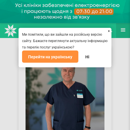
НАПРАВЛЕНИЯ
ВРАЧИ
(067) 127-03-03
ПОИСК
ЕЩЁ
×
Ми помітили, що ви зайшли на російську версію
сайту. Бажаєте переглянути актуальну інформацію
та перелік послуг українською?
Перейти на українську
Ні