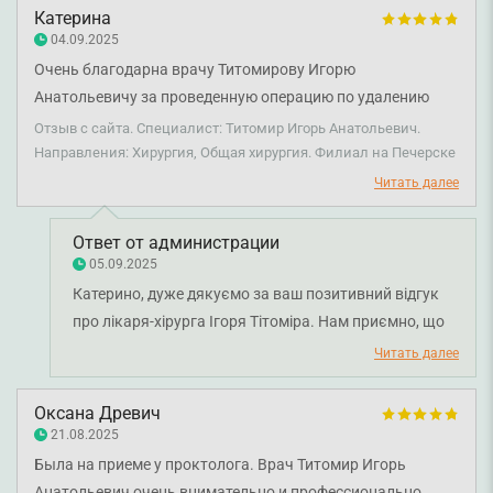
Катерина
04.09.2025
Очень благодарна врачу Титомирову Игорю
Анатольевичу за проведенную операцию по удалению
аденомы. Все прошло отлично, без осложнений. Врач –
Отзыв с сайта. Специалист: Титомир Игорь Анатольевич.
настоящий профессионал своего дела, внимательный и
Направления: Хирургия, Общая хирургия. Филиал на Печерске
ответственный. Рекомендую!
Читать далее
Ответ от администрации
05.09.2025
Катерино, дуже дякуємо за ваш позитивний відгук
про лікаря-хірурга Ігоря Тітоміра. Нам приємно, що
ви відзначили професіоналізм і уважність лікаря.
Читать далее
Бажаємо вам міцного здоров'я!
Оксана Древич
21.08.2025
Была на приеме у проктолога. Врач Титомир Игорь
Анатольевич очень внимательно и профессионально