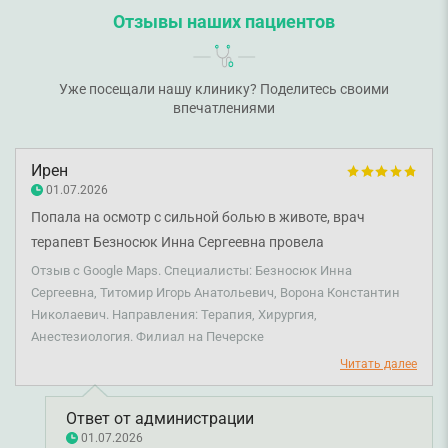
Отзывы наших пациентов
Уже посещали нашу клинику? Поделитесь своими
впечатлениями
Ирен
01.07.2026
Попала на осмотр с сильной болью в животе, врач
терапевт Безносюк Инна Сергеевна провела
консультацию и сразу направила на УЗД с подозрением
Отзыв с Google Maps. Специалисты: Безносюк Инна
на острый аппендицит, очень компетентно и вовремя,
Сергеевна, Титомир Игорь Анатольевич, Ворона Константин
Николаевич. Направления: Терапия, Хирургия,
дальше было решение немедленно отправиться к хирургу,
Анестезиология. Филиал на Печерске
запись была к Титомиру Игорю Анатольевичу
Читать далее
вмешательство, был составлен план лечения и озвучена
последовательность действий. Большое спасибо за
своевременность, профессионализм и человечность по
Ответ от администрации
01.07.2026
отношению к пациенту, все обследования сделаны