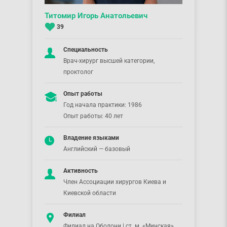
Титомир Игорь Анатольевич
39
Специальность
Врач-хирург высшей категории,
проктолог
Опыт работы
Год начала практики: 1986
Опыт работы: 40 лет
Владение языками
Английский — базовый
Активность
Член Ассоциации хирургов Киева и
Киевской области
Филиал
Филиал на Оболони | ст. м. «Минская»