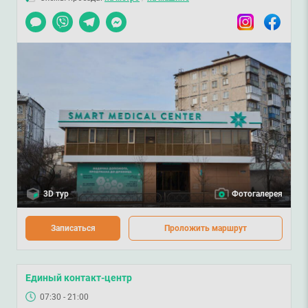
Чат
Viber
Telegram
Messenger
Instagram
Facebook
3D тур
Фотогалерея
Записаться
Проложить маршрут
Единый контакт-центр
07:30 - 21:00