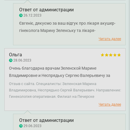
Помощь в дальнейшем лечении вне клиники. Вообще все
в этой клинике (просп. Каденюка, 17-В) – профессионалы,
Ответ от администрации
как администраторы, так и весь медицинский персонал.
26.12.2023
Медицинские сестры в манипуляционной производят
Євгеніє, дякуємо за ваш відгук про лікаря акушер-
забор крови с первого раза, что с моими венами (их почти
гінеколога Марину Зеленську та лікаря-
нет) очень сложно. После операции, день и ночь они
онкогінеколога Сергія Неспрядька. Раді, що ви
Читать далее
постоянно проверяли состояние, помогали во всем.
задоволені візитом у клініку та проведеним
Хороший коллектив, в помещении все аккуратно,
оперативним втручанням. Бажаємо міцного
Ольга
выдержано. Спасибо.
здоров'я!
28.06.2023
Очень благодарна врачам Зеленской Марине
Владимировне и Неспрядьку Сергею Валерьевичу за
успешно проведенную операцию, а также всему
Отзыв с сайта. Специалисты: Зеленская Марина
медицинскому персоналу за отзывчивость и внимание.
Владимировна, Неспрядько Сергей Валерьевич. Направление:
Гинекология оперативная. Филиал на Печерске
Читать далее
Ответ от администрации
29.06.2023