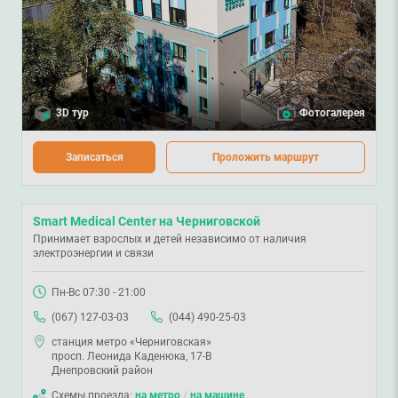
3D тур
Фотогалерея
Записаться
Проложить маршрут
Smart Medical Center на Черниговской
Принимает взрослых и детей независимо от наличия
электроэнергии и связи
Пн-Вс 07:30 - 21:00
(067) 127-03-03
(044) 490-25-03
станция метро «Черниговская»
просп. Леонида Каденюка, 17-В
Днепровский район
Схемы проезда:
на метро
/
на машине