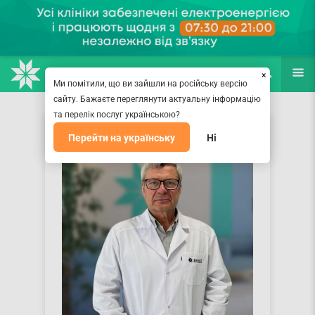
НАПРАВЛЕНИЯ
ВРАЧИ
(067) 127-03-03
ПОИСК
ЕЩЁ
×
Ми помітили, що ви зайшли на російську версію
сайту. Бажаєте переглянути актуальну інформацію
та перелік послуг українською?
Перейти на українську
Ні