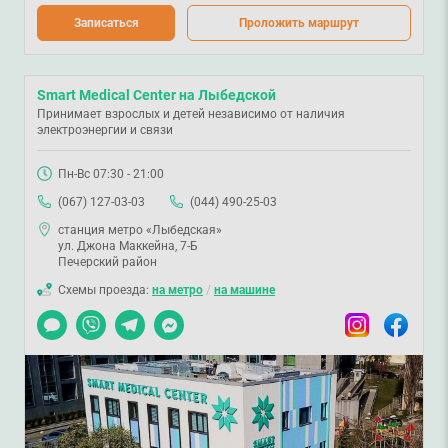
Записаться
Проложить маршрут
Smart Medical Center на Лыбедской
Принимает взрослых и детей независимо от наличия
электроэнергии и связи
Пн-Вс 07:30 - 21:00
(067) 127-03-03
(044) 490-25-03
станция метро «Лыбедская»
ул. Джона Маккейна, 7-Б
Печерский район
Схемы проезда:
на метро
/
на машине
Чат
Viber
Telegram
Messenger
Instagram
Facebook