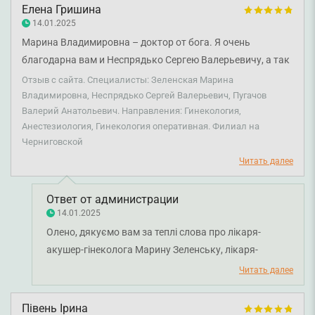
Елена Гришина
14.01.2025
Марина Владимировна – доктор от бога. Я очень
благодарна вам и Неспрядько Сергею Валерьевичу, а так
же Пугачову Валерию Анатольевичу за удачно
Отзыв с сайта. Специалисты: Зеленская Марина
проведенную сложную операцию. А так же благодарна
Владимировна, Неспрядько Сергей Валерьевич, Пугачов
Валерий Анатольевич. Направления: Гинекология,
младшему мед. персоналу Диночке, Юлечке и
Анестезиология, Гинекология оперативная. Филиал на
Александру. Дай бог вам здоровья и мира.
Черниговской
Читать далее
Ответ от администрации
14.01.2025
Олено, дякуємо вам за теплі слова про лікаря-
акушер-гінеколога Марину Зеленську, лікаря-
онкогінеколога Сергія Неспрядько, лікаря-
Читать далее
анестезіолога Валерія Пугачова та молодший
медичний персона! Ми дуже раді, що ви задоволені
Півень Ірина