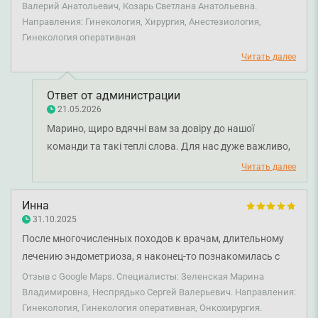
Валерий Анатольевич, Козарь Светлана Анатольевна.
возвращенное здоровье! Мне провели сверхсложную
Направления: Гинекология, Хирургия, Анестезиология,
операцию - консервативную миомэктомию путем
Гинекология оперативная
лапаротомии, во время которой успешно удалили 12
Читать далее
миом с сохранением органа. Это врачи от Бога с
золотыми руками! Благодарю Вас за высокий
Ответ от администрации
профессионализм, отзывчивость, поддержку на каждом
21.05.2026
этапе и за то, что подарили мне шанс на здоровое
Марино, щиро вдячні вам за довіру до нашої
будущее! Вы – настоящие спасители!!!
команди та такі теплі слова. Для нас дуже важливо,
що ви відчули підтримку, турботу та впевненість на
Читать далее
всіх етапах лікування і операції. Ваша висока оцінка
роботи лікарів, а саме: лікаря-акушер-гінеколога
Инна
Марини Зеленської, лікаря-онкогінеколога Сергія
31.10.2025
Неспрядько, лікаря-анестезіолога Валерія Пугачова
После многочисленных походов к врачам, длительному
та лікаря-акушер-гінеколога Світлани Козарь є
лечению эндометриоза, я наконец-то познакомилась с
надзвичайно цінною, і ми обов’язково передамо її
гинекологом Зеленской М.В., которая сразу сказала
Отзыв с Google Maps. Специалисты: Зеленская Марина
всій команді. Бажаємо вам міцного здоров’я!
делать операцию, объяснила почему и для чего это
Владимировна, Неспрядько Сергей Валерьевич. Направления:
Гинекология, Гинекология оперативная, Онкохирургия.
необходимо (у других врачей я не могла допроситься