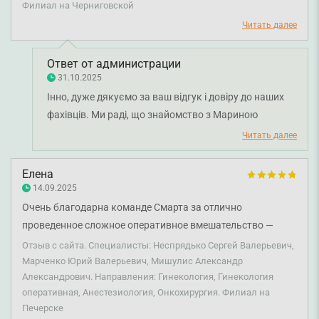
Филиал на Черниговской
сделать, говорили попьешь гормоны и будет все хорошо).
Читать далее
Я хотела бы поблагодарить Зеленскую М.В. и Неспрядько
С.В. за своевременное оперативное лечение, а также всю
команду, которая была со мной в операционном блоке и
Ответ от администрации
31.10.2025
затем в палате. В этой клинике действительно работают
Інно, дуже дякуємо за ваш відгук і довіру до наших
специалисты.
фахівців. Ми раді, що знайомство з Мариною
Зеленською та Сергієм Неспрядьком допомогло
Читать далее
знайти правильне рішення та вчасно пройти
лікування. Розуміємо, як важливо пацієнту відчути
Елена
підтримку, турботу й впевненість у результаті, тому
14.09.2025
надзвичайно приємно, що ви це відзначили.
Очень благодарна команде Смарта за отлично
Бажаємо вам міцного здоров'я!
проведенное сложное оперативное вмешательство —
Неспрядько Сергею Валерьевичу, Марченко Юрию
Отзыв с сайта. Специалисты: Неспрядько Сергей Валерьевич,
Валерьевичу, врачу анестезиологу Мишулис Александру
Марченко Юрий Валерьевич, Мишулис Александр
Александрович. Направления: Гинекология, Гинекология
Александровичу и всем медицинским сестричкам!! Вы
оперативная, Анестезиология, Онкохирургия. Филиал на
невероятные люди!!!❤️❤️❤️ Смарт Медикал – вы
Печерске
лучшие!!!!🥰