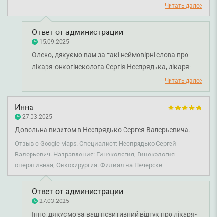
Читать далее
Ответ от администрации
15.09.2025
Олено, дякуємо вам за такі неймовірні слова про
лікаря-онкогінеколога Сергія Неспрядька, лікаря-
акушер-гінеколога Юрія Марченка та лікаря-
Читать далее
анестезіолога Олександра Мішуліса. Ми щасливі, що
наша команда змогла подарувати вам відчуття
Инна
турботи, безпеки та підтримки у такий
27.03.2025
відповідальний момент. Бажаємо вам міцного
Довольна визитом в Неспрядько Сергея Валерьевича.
здоров'я!
Отзыв с Google Maps. Специалист: Неспрядько Сергей
Валерьевич. Направления: Гинекология, Гинекология
оперативная, Онкохирургия. Филиал на Печерске
Ответ от администрации
27.03.2025
Інно, дякуємо за ваш позитивний відгук про лікаря-