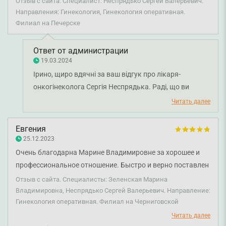
Отзыв с сайта. Специалист: Неспрядько Сергей Валерьевич.
за консультацією виявилось шо через запалення
Направления: Гинекология, Гинекология оперативная.
маткових труб мені поки не можна гормони.. от так
Филиал на Печерске
Неспрядько спочатку відправляє пацієнта без лікування,
а коли його запитуєш він відмахується виписавши не
Ответ от администрации
вірне лікування.
19.03.2024
Ірино, щиро вдячні за ваш відгук про лікаря-
онкогінеколога Сергія Неспрядька. Раді, що ви
задоволені проведеним оперативним втручанням.
Читать далее
Бажаємо міцного здоров'я!
Евгения
25.12.2023
Очень благодарна Марине Владимировне за хорошее и
профессиональное отношение. Быстро и верно поставлен
диагноз и проведенная операция, которую они сделали с
Отзыв с сайта. Специалисты: Зеленская Марина
Неспрядько Сергеем Валерьевичем. Всё прошло на
Владимировна, Неспрядько Сергей Валерьевич. Направление:
Гинекология оперативная. Филиал на Черниговской
высоком уровне. Сопровождение после операции
постоянное. Отзыв на телефонный звонок в любое время.
Читать далее