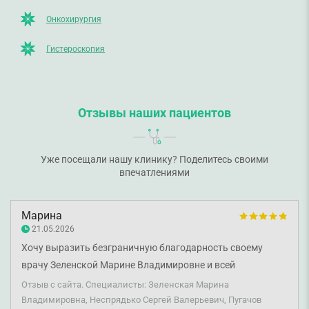
Онкохирургия
Гистероскопия
Отзывы наших пациентов
Уже посещали нашу клинику? Поделитесь своими
впечатлениями
Марина
21.05.2026
Хочу выразить безграничную благодарность своему
врачу Зеленской Марине Владимировне и всей
хирургической бригаде: онкологу Неспрядько С.В.,
Отзыв с сайта. Специалисты: Зеленская Марина
анестезиологу Пугачеву В.А., гинекологу Козарю С.А. за
Владимировна, Неспрядько Сергей Валерьевич, Пугачов