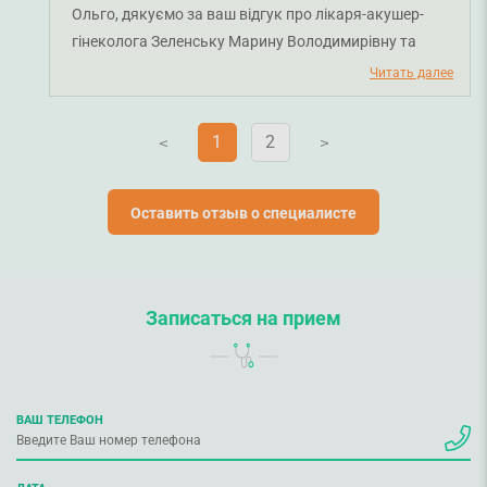
Ольго, дякуємо за ваш відгук про лікаря-акушер-
гінеколога Зеленську Марину Володимирівну та
лікаря-онкогінеколога Неспрядька Сергія
Читать далее
Валерійовича. Раді, що звернулися на візит у клініку.
Бажаємо міцного здоров'я та всього найкращого!
1
2
V
V
Оставить отзыв о специалисте
Записаться на прием
ВАШ ТЕЛЕФОН