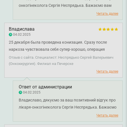
онкогінеколога Сергія Неспрядька. Бажаємо вам
міцного здоров'я!
Читать далее
Владислава
04.02.2025
25 декабря была проведена конизация. Сразу после
наркоза чувствовала себя супер-хорошо, операция
сделана настолько качественно, что через 18 минут я уже
Отзыв с сайта. Специалист: Неспрядько Сергей Валерьевич
бегала по операционному отделению с улыбкой от уха до
(Онкохирургия). Филиал на Печерске
уха. Не болело абсолютно ничего, Сергей Валерьевич
Читать далее
убрал все пораженные ткани, заживление также прошло,
как по учебнику. Отдельная благодарность
Ответ от администрации
внимательным и отзывчивым медсестрам!
04.02.2025
Владиславо, дякуємо за ваш позитивний відгук про
лікаря-онкогінеколога Сергія Неспрядька. Бажаємо
вам міцного здоров'я!
Читать далее