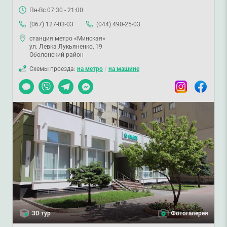
Пн-Вс 07:30 - 21:00
(067) 127-03-03
(044) 490-25-03
станция метро «Минская»
ул. Левка Лукьяненко, 19
Оболонский район
Схемы проезда:
на метро
/
на машине
Чат
Viber
Telegram
Messenger
Instagram
Facebook
3D тур
Фотогалерея